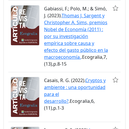
Gabiassi, F.; Polo, M.; & Simó,
J. (2023).
Thomas J. Sargent y
Christopher A. Sims, premios
Nobel de Economía (2011) :
por su investigación
empírica sobre causa y
efecto del gasto público en la
macroeconomía.
.Ecogralia,7,
(13),p.8-15
Casais, R. G. (2022).
Cryptos y
ambiente : una oportunidad
para el
desarrollo?
.Ecogralia,6,
(11),p.1-3