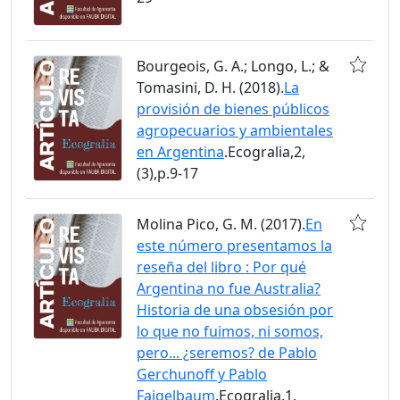
Bourgeois, G. A.; Longo, L.; &
Tomasini, D. H. (2018).
La
provisión de bienes públicos
agropecuarios y ambientales
en Argentina
.Ecogralia,2,
(3),p.9-17
Molina Pico, G. M. (2017).
En
este número presentamos la
reseña del libro : Por qué
Argentina no fue Australia?
Historia de una obsesión por
lo que no fuimos, ni somos,
pero... ¿seremos? de Pablo
Gerchunoff y Pablo
Fajgelbaum
.Ecogralia,1,