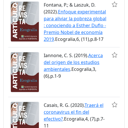
Fontana, P.; & Laszuk, D.
(2022).
Enfoque experimental
para aliviar la pobreza global
: conociendo a Esther Duflo -
Premio Nobel de economía
2019
.Ecogralia,6, (11),p.8-17
Iannone, C. S. (2019).
Acerca
del origen de los estudios
ambientales
.Ecogralia,3,
(6),p.1-9
Casais, R. G. (2020).
Traerá el
coronavirus el fin del
efectivo?
.Ecogralia,4, (7),p.7-
11