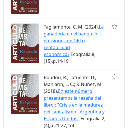
Tagliamonte, C. M. (2024).
La
ganadería en el banquillo :
emisiones de GEI o
rentabilidad
económica?
.Ecogralia,8,
(15),p.14-19
Boudou, R.; Lafuente, D.;
Manjarín, L. C.; & Núñez, M.
(2018).
En este número
presentamos la reseña del
libro : "Crisis en la madurez
del capitalismo : Argentina y
Estados Unidos"
.Ecogralia,2,
(4),p.21-27, fot.