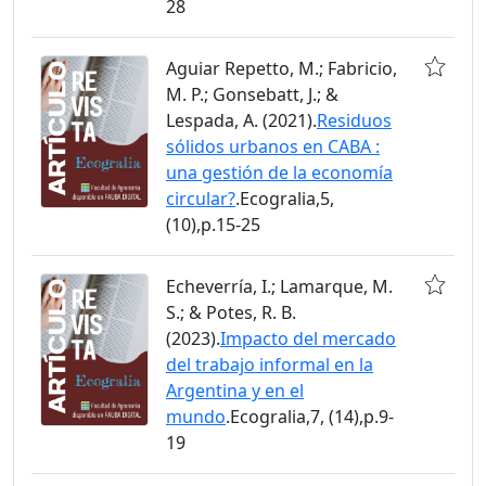
28
Aguiar Repetto, M.; Fabricio,
M. P.; Gonsebatt, J.; &
Lespada, A. (2021).
Residuos
sólidos urbanos en CABA :
una gestión de la economía
circular?
.Ecogralia,5,
(10),p.15-25
Echeverría, I.; Lamarque, M.
S.; & Potes, R. B.
(2023).
Impacto del mercado
del trabajo informal en la
Argentina y en el
mundo
.Ecogralia,7, (14),p.9-
19