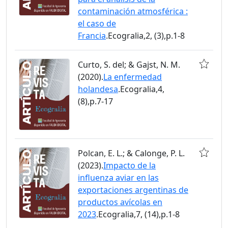
contaminación atmosférica :
el caso de
Francia
.Ecogralia,2, (3),p.1-8
Curto, S. del; & Gajst, N. M.
(2020).
La enfermedad
holandesa
.Ecogralia,4,
(8),p.7-17
Polcan, E. L.; & Calonge, P. L.
(2023).
Impacto de la
influenza aviar en las
exportaciones argentinas de
productos avícolas en
2023
.Ecogralia,7, (14),p.1-8