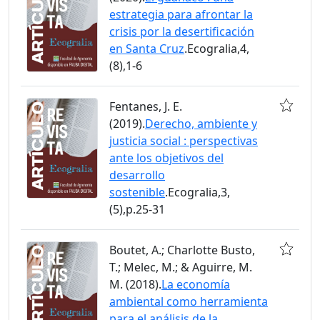
estrategia para afrontar la
crisis por la desertificación
en Santa Cruz
.Ecogralia,4,
(8),1-6
Fentanes, J. E.
(2019).
Derecho, ambiente y
justicia social : perspectivas
ante los objetivos del
desarrollo
sostenible
.Ecogralia,3,
(5),p.25-31
Boutet, A.; Charlotte Busto,
T.; Melec, M.; & Aguirre, M.
M. (2018).
La economía
ambiental como herramienta
para el análisis de la