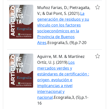
Muñoz Farias, D.; Pietragalla,
V.; & Dal Pont, S. (2021).
La
generación de residuos y su
vínculo con los factores
socioeconómicos en la
Provincia de Buenos
Aires
.Ecogralia,5, (9),p.7-20
Aguirre, M. M. & Martínez
Ortíz, U. J. (2019).
Los
mercados verdes y
estándares de certificación :
origen, evolución e
implicancias a nivel
internacional y
nacional
.Ecogralia,3, (5),p.1-
16