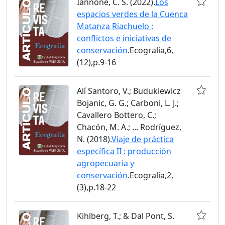
Iannone, C. S. (2022).
Los
espacios verdes de la Cuenca
Matanza Riachuelo :
conflictos e iniciativas de
conservación
.Ecogralia,6,
(12),p.9-16
Alí Santoro, V.; Budukiewicz
Bojanic, G. G.; Carboni, L. J.;
Cavallero Bottero, C.;
Chacón, M. A.; ... Rodríguez,
N. (2018).
Viaje de práctica
específica II : producción
agropecuaria y
conservación
.Ecogralia,2,
(3),p.18-22
Kihlberg, T.; & Dal Pont, S.