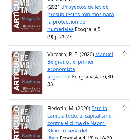
(2021).
Proyectos de ley de
presupuestos mínimos para
la protección de
humedales
.Ecogralia,5,
(9),p.21-27
Vaccaro, R. E. (2020).
Manuel
Belgrano : el primer
economista
argentino
.Ecogralia,4, (7),30-
33
Fiedotin, M. (2020).
Esto lo
cambia todo: el capitalismo
contra el clima de Naomi
Klein : reseña del
libro
.Ecogralia,4, (8),p.18-20