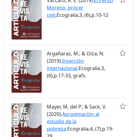
Vaccaro, R. E. (2019).
El Perito
Moreno, prócer
civil
.Ecogralia,3, (6),p.10-12
Argañaraz, M.; & Oiza, N.
(2019).
Inserción
internacional
.Ecogralia,3,
(6),p.17-33, grafs.
Mayer, M. del P.; & Sack, V.
(2020).
Aproximación al
estudio de la
pobreza
.Ecogralia,4, (7),p.19-
29