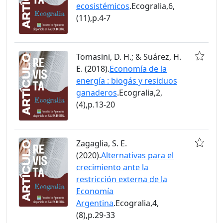
ecosistémicos
.Ecogralia,6,
(11),p.4-7
Tomasini, D. H.; & Suárez, H.
E. (2018).
Economía de la
energía : biogás y residuos
ganaderos
.Ecogralia,2,
(4),p.13-20
Zagaglia, S. E.
(2020).
Alternativas para el
crecimiento ante la
restricción externa de la
Economía
Argentina
.Ecogralia,4,
(8),p.29-33