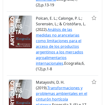
(2),p.13-19
Polcan, E. L.; Calonge, P. L.;
Sorensën, L.; & Cristófaro, L.
(2022).
Análisis de las
medidas no arancelarias
como limitaciones para el
acceso de los productos
argentinos a los mercados
agroalimentarios
internacionales
.Ecogralia,6,
(12),p.1-8
Matayoshi, D. H.
(2019).
Transformaciones y
problemas ambientales en el
cinturón hortícola
platense
.Ecogralia,3, (5),p.17-