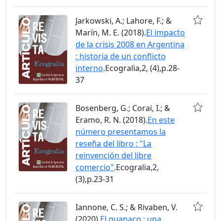
Jarkowski, A.; Lahore, F.; &
Marín, M. E. (2018).
El impacto
de la crisis 2008 en Argentina
: historia de un conflicto
interno
.Ecogralia,2, (4),p.28-
37
Bosenberg, G.; Corai, I.; &
Eramo, R. N. (2018).
En este
número presentamos la
reseña del libro : "La
reinvención del libre
comercio"
.Ecogralia,2,
(3),p.23-31
Iannone, C. S.; & Rivaben, V.
(2020).
El guanaco : una