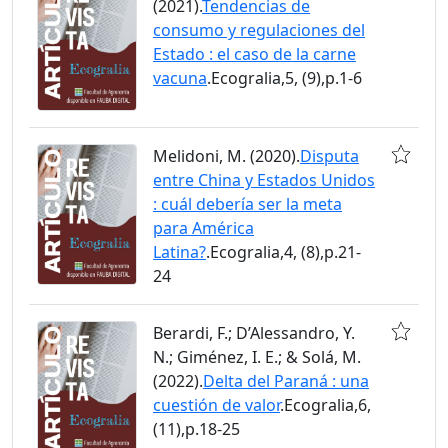
(2021).
Tendencias de
consumo y regulaciones del
Estado : el caso de la carne
vacuna
.Ecogralia,5, (9),p.1-6
Melidoni, M. (2020).
Disputa
entre China y Estados Unidos
: cuál debería ser la meta
para América
Latina?
.Ecogralia,4, (8),p.21-
24
Berardi, F.; D’Alessandro, Y.
N.; Giménez, I. E.; & Solá, M.
(2022).
Delta del Paraná : una
cuestión de valor
.Ecogralia,6,
(11),p.18-25