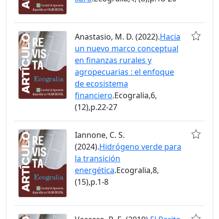
Anastasio, M. D. (2022).
Hacia
un nuevo marco conceptual
en finanzas rurales y
agropecuarias : el enfoque
de ecosistema
financiero
.Ecogralia,6,
(12),p.22-27
Iannone, C. S.
(2024).
Hidrógeno verde para
la transición
energética
.Ecogralia,8,
(15),p.1-8