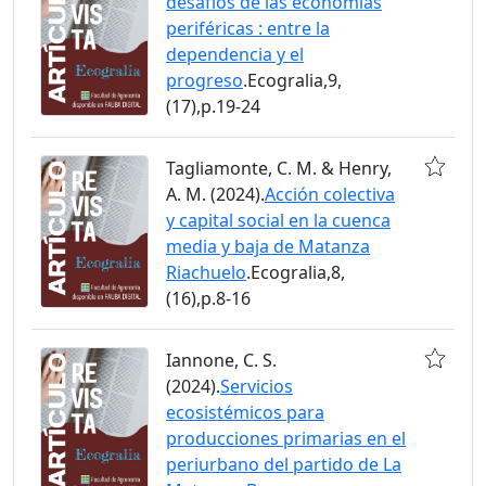
desafíos de las economías
periféricas : entre la
dependencia y el
progreso
.Ecogralia,9,
(17),p.19-24
Tagliamonte, C. M. & Henry,
A. M. (2024).
Acción colectiva
y capital social en la cuenca
media y baja de Matanza
Riachuelo
.Ecogralia,8,
(16),p.8-16
Iannone, C. S.
(2024).
Servicios
ecosistémicos para
producciones primarias en el
periurbano del partido de La