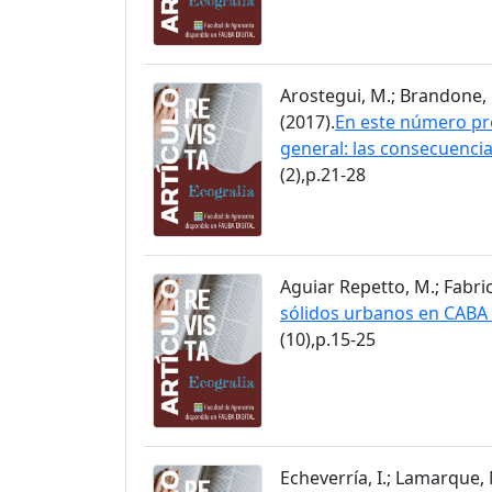
Arostegui, M.; Brandone, F
(2017).
En este número pre
general: las consecuencia
(2),p.21-28
Aguiar Repetto, M.; Fabrici
sólidos urbanos en CABA :
(10),p.15-25
Echeverría, I.; Lamarque, M