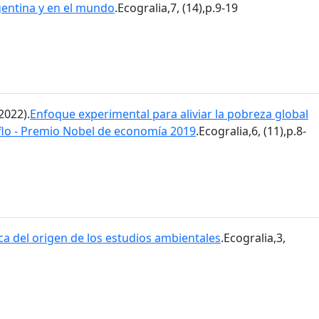
gentina y en el mundo
.Ecogralia,7, (14),p.9-19
2022).
Enfoque experimental para aliviar la pobreza global
flo - Premio Nobel de economía 2019
.Ecogralia,6, (11),p.8-
ca del origen de los estudios ambientales
.Ecogralia,3,