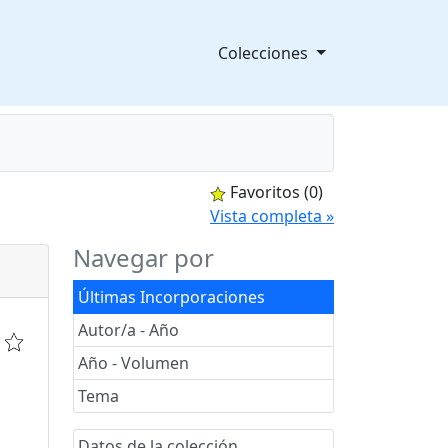
Colecciones
Favoritos
(0)
splegable
Vista completa »
Navegar por
Últimas Incorporaciones
Autor/a - Año
Año - Volumen
Tema
Datos de la colección