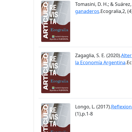
Tomasini, D. H.; & Suárez, 
ganaderos
.Ecogralia,2, (4
Zagaglia, S. E. (2020).
Alter
la Economía Argentina
.Ec
Longo, L. (2017).
Reflexion
(1),p.1-8