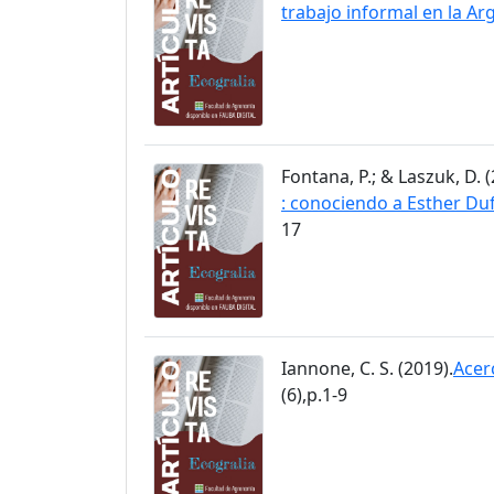
trabajo informal en la Ar
Fontana, P.; & Laszuk, D. (
: conociendo a Esther Du
17
Iannone, C. S. (2019).
Acer
(6),p.1-9