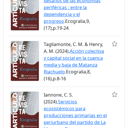
desafíos de las economías
periféricas : entre la
dependencia y el
progreso
.Ecogralia,9,
(17),p.19-24
Tagliamonte, C. M. & Henry,
A. M. (2024).
Acción colectiva
y capital social en la cuenca
media y baja de Matanza
Riachuelo
.Ecogralia,8,
(16),p.8-16
Iannone, C. S.
(2024).
Servicios
ecosistémicos para
producciones primarias en el
periurbano del partido de La