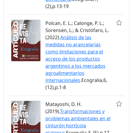
(2),p.13-19
Polcan, E. L.; Calonge, P. L.;
Sorensën, L.; & Cristófaro, L.
(2022).
Análisis de las
medidas no arancelarias
como limitaciones para el
acceso de los productos
argentinos a los mercados
agroalimentarios
internacionales
.Ecogralia,6,
(12),p.1-8
Matayoshi, D. H.
(2019).
Transformaciones y
problemas ambientales en el
cinturón hortícola
platense
.Ecogralia,3, (5),p.17-