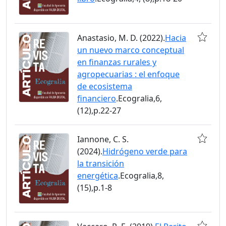
Anastasio, M. D. (2022).
Hacia
un nuevo marco conceptual
en finanzas rurales y
agropecuarias : el enfoque
de ecosistema
financiero
.Ecogralia,6,
(12),p.22-27
Iannone, C. S.
(2024).
Hidrógeno verde para
la transición
energética
.Ecogralia,8,
(15),p.1-8