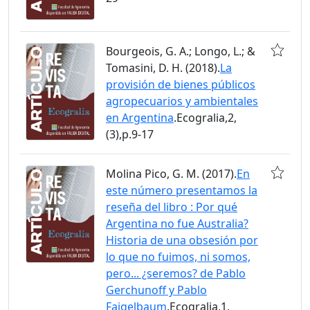
Bourgeois, G. A.; Longo, L.; &
Tomasini, D. H. (2018).
La
provisión de bienes públicos
agropecuarios y ambientales
en Argentina
.Ecogralia,2,
(3),p.9-17
Molina Pico, G. M. (2017).
En
este número presentamos la
reseña del libro : Por qué
Argentina no fue Australia?
Historia de una obsesión por
lo que no fuimos, ni somos,
pero... ¿seremos? de Pablo
Gerchunoff y Pablo
Fajgelbaum
.Ecogralia,1,