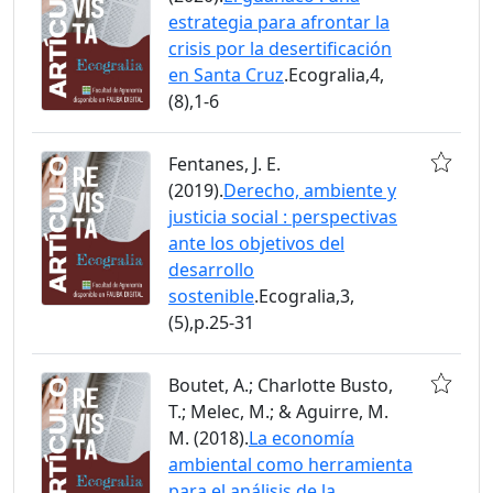
estrategia para afrontar la
crisis por la desertificación
en Santa Cruz
.Ecogralia,4,
(8),1-6
Fentanes, J. E.
(2019).
Derecho, ambiente y
justicia social : perspectivas
ante los objetivos del
desarrollo
sostenible
.Ecogralia,3,
(5),p.25-31
Boutet, A.; Charlotte Busto,
T.; Melec, M.; & Aguirre, M.
M. (2018).
La economía
ambiental como herramienta
para el análisis de la