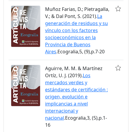
Muñoz Farias, D.; Pietragalla,
V.; & Dal Pont, S. (2021).
La
generación de residuos y su
vínculo con los factores
socioeconómicos en la
Provincia de Buenos
Aires
.Ecogralia,5, (9),p.7-20
Aguirre, M. M. & Martínez
Ortíz, U. J. (2019).
Los
mercados verdes y
estándares de certificación :
origen, evolución e
implicancias a nivel
internacional y
nacional
.Ecogralia,3, (5),p.1-
16