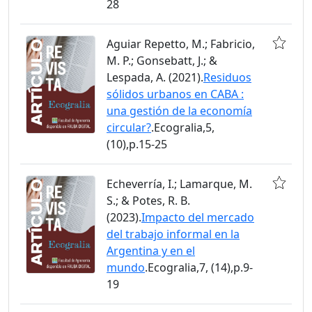
28
Aguiar Repetto, M.; Fabricio,
M. P.; Gonsebatt, J.; &
Lespada, A. (2021).
Residuos
sólidos urbanos en CABA :
una gestión de la economía
circular?
.Ecogralia,5,
(10),p.15-25
Echeverría, I.; Lamarque, M.
S.; & Potes, R. B.
(2023).
Impacto del mercado
del trabajo informal en la
Argentina y en el
mundo
.Ecogralia,7, (14),p.9-
19