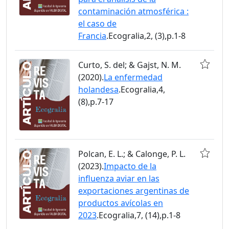
contaminación atmosférica :
el caso de
Francia
.Ecogralia,2, (3),p.1-8
Curto, S. del; & Gajst, N. M.
(2020).
La enfermedad
holandesa
.Ecogralia,4,
(8),p.7-17
Polcan, E. L.; & Calonge, P. L.
(2023).
Impacto de la
influenza aviar en las
exportaciones argentinas de
productos avícolas en
2023
.Ecogralia,7, (14),p.1-8