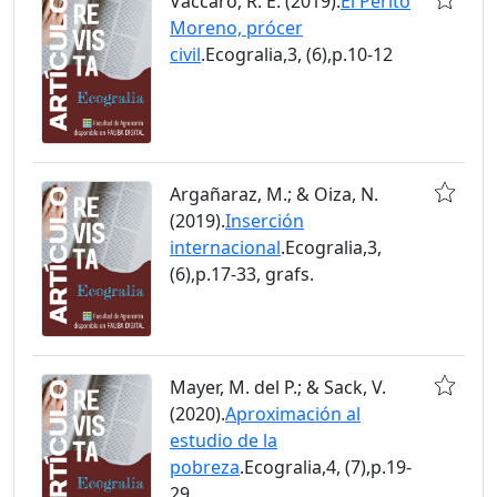
Vaccaro, R. E. (2019).
El Perito
Moreno, prócer
civil
.Ecogralia,3, (6),p.10-12
Argañaraz, M.; & Oiza, N.
(2019).
Inserción
internacional
.Ecogralia,3,
(6),p.17-33, grafs.
Mayer, M. del P.; & Sack, V.
(2020).
Aproximación al
estudio de la
pobreza
.Ecogralia,4, (7),p.19-
29