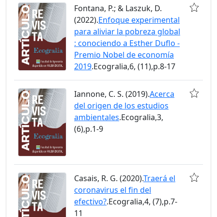
Fontana, P.; & Laszuk, D.
(2022).
Enfoque experimental
para aliviar la pobreza global
: conociendo a Esther Duflo -
Premio Nobel de economía
2019
.Ecogralia,6, (11),p.8-17
Iannone, C. S. (2019).
Acerca
del origen de los estudios
ambientales
.Ecogralia,3,
(6),p.1-9
Casais, R. G. (2020).
Traerá el
coronavirus el fin del
efectivo?
.Ecogralia,4, (7),p.7-
11