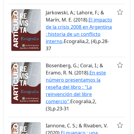
Jarkowski, A.; Lahore, F.; &
Marín, M. E. (2018).
El impacto
de la crisis 2008 en Argentina
: historia de un conflicto
interno
.Ecogralia,2, (4),p.28-
37
Bosenberg, G.; Corai, I.; &
Eramo, R. N. (2018).
En este
número presentamos la
reseña del libro : "La
reinvención del libre
comercio"
.Ecogralia,2,
(3),p.23-31
Iannone, C. S.; & Rivaben, V.
(2020).
El guanaco : una