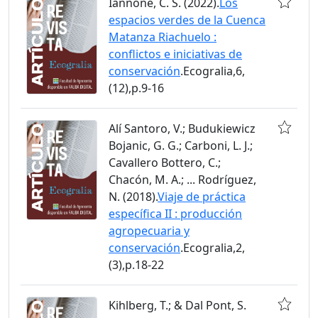
Iannone, C. S. (2022).
Los
espacios verdes de la Cuenca
Matanza Riachuelo :
conflictos e iniciativas de
conservación
.Ecogralia,6,
(12),p.9-16
Alí Santoro, V.; Budukiewicz
Bojanic, G. G.; Carboni, L. J.;
Cavallero Bottero, C.;
Chacón, M. A.; ... Rodríguez,
N. (2018).
Viaje de práctica
específica II : producción
agropecuaria y
conservación
.Ecogralia,2,
(3),p.18-22
Kihlberg, T.; & Dal Pont, S.