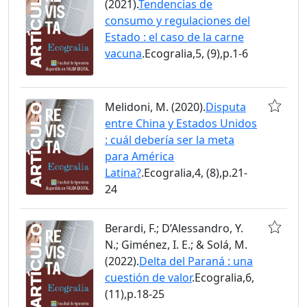
(2021).
Tendencias de
consumo y regulaciones del
Estado : el caso de la carne
vacuna
.Ecogralia,5, (9),p.1-6
Melidoni, M. (2020).
Disputa
entre China y Estados Unidos
: cuál debería ser la meta
para América
Latina?
.Ecogralia,4, (8),p.21-
24
Berardi, F.; D’Alessandro, Y.
N.; Giménez, I. E.; & Solá, M.
(2022).
Delta del Paraná : una
cuestión de valor
.Ecogralia,6,
(11),p.18-25