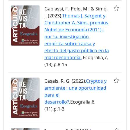
Gabiassi, F.; Polo, M.; & Simó,
J. (2023).
Thomas J. Sargent y
Christopher A. Sims, premios
Nobel de Economía (2011) :
por su investigación
empírica sobre causa y
efecto del gasto público en la
macroeconomía.
.Ecogralia,7,
(13),p.8-15
Casais, R. G. (2022).
Cryptos y
ambiente : una oportunidad
para el
desarrollo?
.Ecogralia,6,
(11),p.1-3