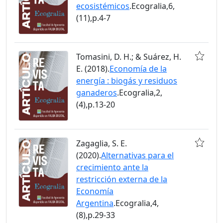
ecosistémicos
.Ecogralia,6,
(11),p.4-7
Tomasini, D. H.; & Suárez, H.
E. (2018).
Economía de la
energía : biogás y residuos
ganaderos
.Ecogralia,2,
(4),p.13-20
Zagaglia, S. E.
(2020).
Alternativas para el
crecimiento ante la
restricción externa de la
Economía
Argentina
.Ecogralia,4,
(8),p.29-33