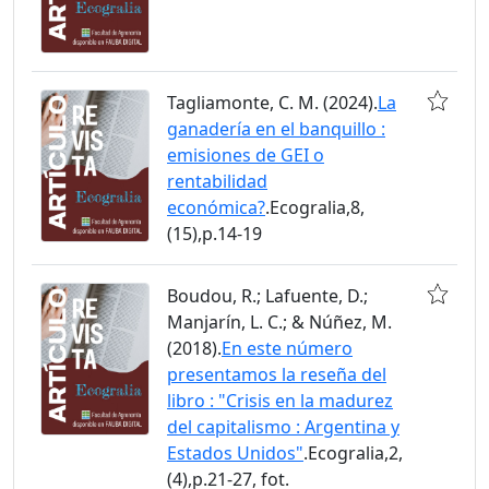
Tagliamonte, C. M. (2024).
La
ganadería en el banquillo :
emisiones de GEI o
rentabilidad
económica?
.Ecogralia,8,
(15),p.14-19
Boudou, R.; Lafuente, D.;
Manjarín, L. C.; & Núñez, M.
(2018).
En este número
presentamos la reseña del
libro : "Crisis en la madurez
del capitalismo : Argentina y
Estados Unidos"
.Ecogralia,2,
(4),p.21-27, fot.