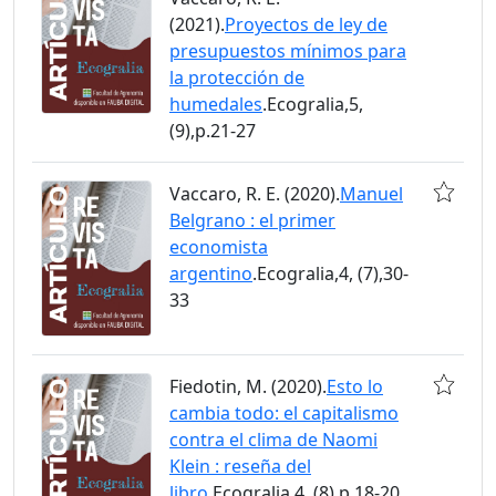
(2021).
Proyectos de ley de
presupuestos mínimos para
la protección de
humedales
.Ecogralia,5,
(9),p.21-27
Vaccaro, R. E. (2020).
Manuel
Belgrano : el primer
economista
argentino
.Ecogralia,4, (7),30-
33
Fiedotin, M. (2020).
Esto lo
cambia todo: el capitalismo
contra el clima de Naomi
Klein : reseña del
libro
.Ecogralia,4, (8),p.18-20