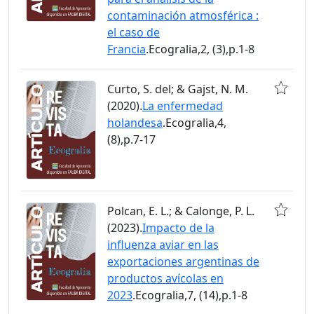
contaminación atmosférica :
el caso de
Francia
.Ecogralia,2, (3),p.1-8
Curto, S. del; & Gajst, N. M.
(2020).
La enfermedad
holandesa
.Ecogralia,4,
(8),p.7-17
Polcan, E. L.; & Calonge, P. L.
(2023).
Impacto de la
influenza aviar en las
exportaciones argentinas de
productos avícolas en
2023
.Ecogralia,7, (14),p.1-8