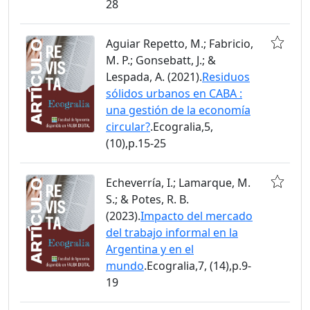
28
Aguiar Repetto, M.; Fabricio,
M. P.; Gonsebatt, J.; &
Lespada, A. (2021).
Residuos
sólidos urbanos en CABA :
una gestión de la economía
circular?
.Ecogralia,5,
(10),p.15-25
Echeverría, I.; Lamarque, M.
S.; & Potes, R. B.
(2023).
Impacto del mercado
del trabajo informal en la
Argentina y en el
mundo
.Ecogralia,7, (14),p.9-
19