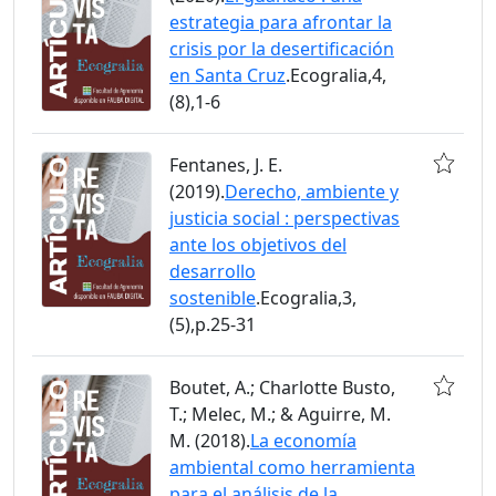
estrategia para afrontar la
crisis por la desertificación
en Santa Cruz
.Ecogralia,4,
(8),1-6
Fentanes, J. E.
(2019).
Derecho, ambiente y
justicia social : perspectivas
ante los objetivos del
desarrollo
sostenible
.Ecogralia,3,
(5),p.25-31
Boutet, A.; Charlotte Busto,
T.; Melec, M.; & Aguirre, M.
M. (2018).
La economía
ambiental como herramienta
para el análisis de la