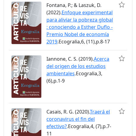
Fontana, P.; & Laszuk, D.
(2022).
Enfoque experimental
para aliviar la pobreza global
: conociendo a Esther Duflo -
Premio Nobel de economía
2019
.Ecogralia,6, (11),p.8-17
Iannone, C. S. (2019).
Acerca
del origen de los estudios
ambientales
.Ecogralia,3,
(6),p.1-9
Casais, R. G. (2020).
Traerá el
coronavirus el fin del
efectivo?
.Ecogralia,4, (7),p.7-
11