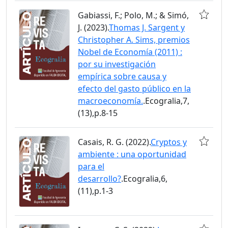
Gabiassi, F.; Polo, M.; & Simó,
J. (2023).
Thomas J. Sargent y
Christopher A. Sims, premios
Nobel de Economía (2011) :
por su investigación
empírica sobre causa y
efecto del gasto público en la
macroeconomía.
.Ecogralia,7,
(13),p.8-15
Casais, R. G. (2022).
Cryptos y
ambiente : una oportunidad
para el
desarrollo?
.Ecogralia,6,
(11),p.1-3