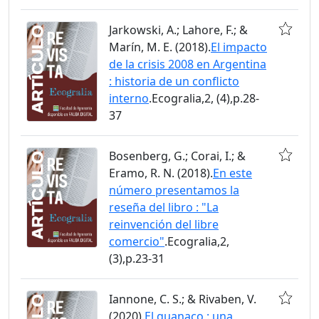
Jarkowski, A.; Lahore, F.; &
Marín, M. E. (2018).
El impacto
de la crisis 2008 en Argentina
: historia de un conflicto
interno
.Ecogralia,2, (4),p.28-
37
Bosenberg, G.; Corai, I.; &
Eramo, R. N. (2018).
En este
número presentamos la
reseña del libro : "La
reinvención del libre
comercio"
.Ecogralia,2,
(3),p.23-31
Iannone, C. S.; & Rivaben, V.
(2020).
El guanaco : una