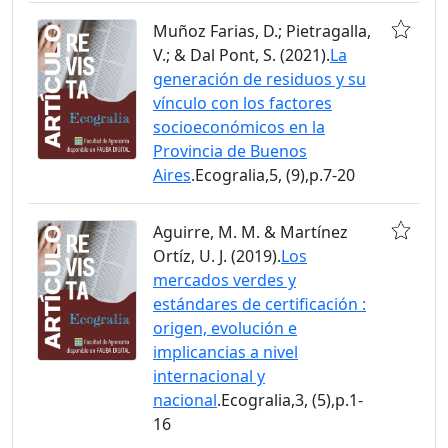
Muñoz Farias, D.; Pietragalla,
V.; & Dal Pont, S. (2021).
La
generación de residuos y su
vínculo con los factores
socioeconómicos en la
Provincia de Buenos
Aires
.Ecogralia,5, (9),p.7-20
Aguirre, M. M. & Martínez
Ortíz, U. J. (2019).
Los
mercados verdes y
estándares de certificación :
origen, evolución e
implicancias a nivel
internacional y
nacional
.Ecogralia,3, (5),p.1-
16