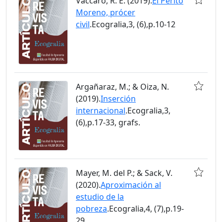
Vaccaro, R. E. (2019).
El Perito
Moreno, prócer
civil
.Ecogralia,3, (6),p.10-12
Argañaraz, M.; & Oiza, N.
(2019).
Inserción
internacional
.Ecogralia,3,
(6),p.17-33, grafs.
Mayer, M. del P.; & Sack, V.
(2020).
Aproximación al
estudio de la
pobreza
.Ecogralia,4, (7),p.19-
29