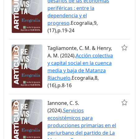
desafíos de las economías
periféricas : entre la
dependencia y el
progreso
.Ecogralia,9,
(17),p.19-24
Tagliamonte, C. M. & Henry,
A. M. (2024).
Acción colectiva
y capital social en la cuenca
media y baja de Matanza
Riachuelo
.Ecogralia,8,
(16),p.8-16
Iannone, C. S.
(2024).
Servicios
ecosistémicos para
producciones primarias en el
periurbano del partido de La