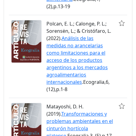
(2),p.13-19
Polcan, E. L.; Calonge, P. L.;
Sorensën, L.; & Cristófaro, L.
(2022).
Análisis de las
medidas no arancelarias
como limitaciones para el
acceso de los productos
argentinos a los mercados
agroalimentarios
internacionales
.Ecogralia,6,
(12),p.1-8
Matayoshi, D. H.
(2019).
Transformaciones y
problemas ambientales en el
cinturón hortícola
platense
.Ecogralia,3, (5),p.17-