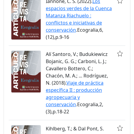
Iannone, C. S. (2022).
Los
espacios verdes de la Cuenca
Matanza Riachuelo :
conflictos e iniciativas de
conservación
.Ecogralia,6,
(12),p.9-16
Alí Santoro, V.; Budukiewicz
Bojanic, G. G.; Carboni, L. J.;
Cavallero Bottero, C.;
Chacón, M. A.; ... Rodríguez,
N. (2018).
Viaje de práctica
específica II : producción
agropecuaria y
conservación
.Ecogralia,2,
(3),p.18-22
Kihlberg, T.; & Dal Pont, S.