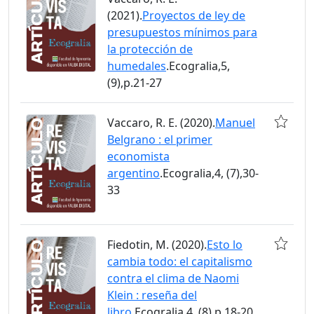
(2021).
Proyectos de ley de
presupuestos mínimos para
la protección de
humedales
.Ecogralia,5,
(9),p.21-27
Vaccaro, R. E. (2020).
Manuel
Belgrano : el primer
economista
argentino
.Ecogralia,4, (7),30-
33
Fiedotin, M. (2020).
Esto lo
cambia todo: el capitalismo
contra el clima de Naomi
Klein : reseña del
libro
.Ecogralia,4, (8),p.18-20