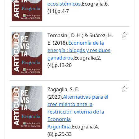
ecosistémicos
.Ecogralia,6,
(11),p.4-7
Tomasini, D. H.; & Suárez, H.
E. (2018).
Economía de la
energía : biogás y residuos
ganaderos
.Ecogralia,2,
(4),p.13-20
Zagaglia, S. E.
(2020).
Alternativas para el
crecimiento ante la
restricción externa de la
Economía
Argentina
.Ecogralia,4,
(8),p.29-33