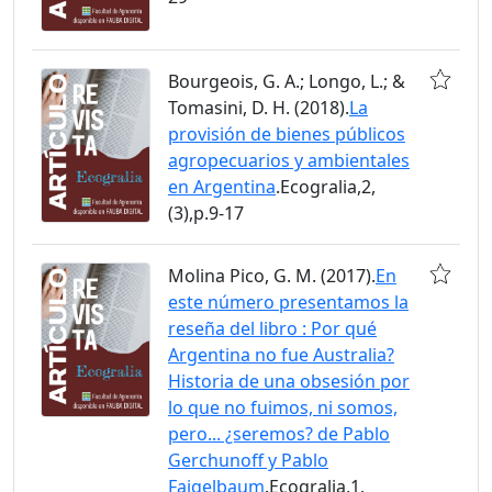
Bourgeois, G. A.; Longo, L.; &
Tomasini, D. H. (2018).
La
provisión de bienes públicos
agropecuarios y ambientales
en Argentina
.Ecogralia,2,
(3),p.9-17
Molina Pico, G. M. (2017).
En
este número presentamos la
reseña del libro : Por qué
Argentina no fue Australia?
Historia de una obsesión por
lo que no fuimos, ni somos,
pero... ¿seremos? de Pablo
Gerchunoff y Pablo
Fajgelbaum
.Ecogralia,1,