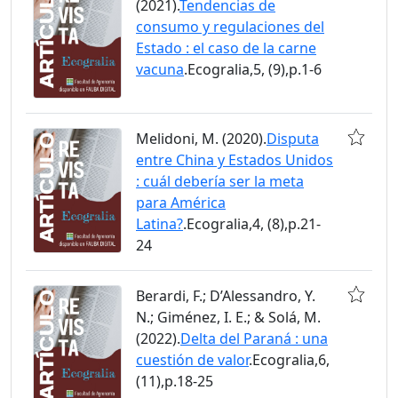
(2021).
Tendencias de
consumo y regulaciones del
Estado : el caso de la carne
vacuna
.Ecogralia,5, (9),p.1-6
Melidoni, M. (2020).
Disputa
entre China y Estados Unidos
: cuál debería ser la meta
para América
Latina?
.Ecogralia,4, (8),p.21-
24
Berardi, F.; D’Alessandro, Y.
N.; Giménez, I. E.; & Solá, M.
(2022).
Delta del Paraná : una
cuestión de valor
.Ecogralia,6,
(11),p.18-25