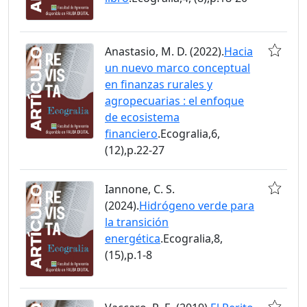
Anastasio, M. D. (2022).
Hacia
un nuevo marco conceptual
en finanzas rurales y
agropecuarias : el enfoque
de ecosistema
financiero
.Ecogralia,6,
(12),p.22-27
Iannone, C. S.
(2024).
Hidrógeno verde para
la transición
energética
.Ecogralia,8,
(15),p.1-8