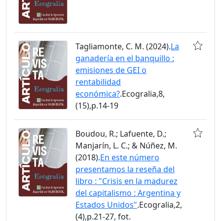
Tagliamonte, C. M. (2024).
La
ganadería en el banquillo :
emisiones de GEI o
rentabilidad
económica?
.Ecogralia,8,
(15),p.14-19
Boudou, R.; Lafuente, D.;
Manjarín, L. C.; & Núñez, M.
(2018).
En este número
presentamos la reseña del
libro : "Crisis en la madurez
del capitalismo : Argentina y
Estados Unidos"
.Ecogralia,2,
(4),p.21-27, fot.