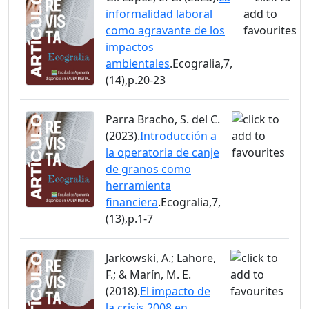
informalidad laboral
como agravante de los
impactos
ambientales
.Ecogralia,7,
(14),p.20-23
Parra Bracho, S. del C.
(2023).
Introducción a
la operatoria de canje
de granos como
herramienta
financiera
.Ecogralia,7,
(13),p.1-7
Jarkowski, A.; Lahore,
F.; & Marín, M. E.
(2018).
El impacto de
la crisis 2008 en