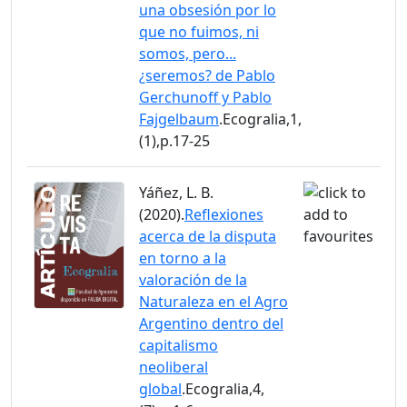
una obsesión por lo
que no fuimos, ni
somos, pero...
¿seremos? de Pablo
Gerchunoff y Pablo
Fajgelbaum
.Ecogralia,1,
(1),p.17-25
Yáñez, L. B.
(2020).
Reflexiones
acerca de la disputa
en torno a la
valoración de la
Naturaleza en el Agro
Argentino dentro del
capitalismo
neoliberal
global
.Ecogralia,4,