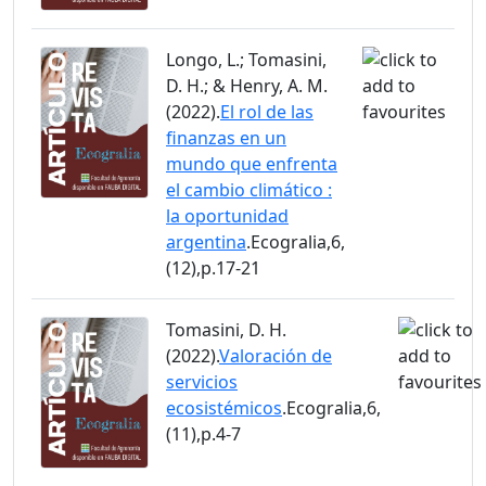
Longo, L.; Tomasini,
D. H.; & Henry, A. M.
(2022).
El rol de las
finanzas en un
mundo que enfrenta
el cambio climático :
la oportunidad
argentina
.Ecogralia,6,
(12),p.17-21
Tomasini, D. H.
(2022).
Valoración de
servicios
ecosistémicos
.Ecogralia,6,
(11),p.4-7