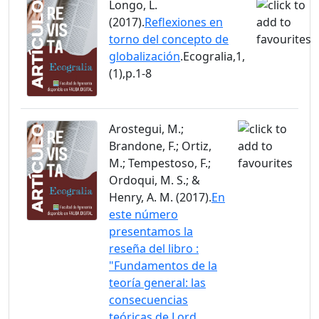
Longo, L.
(2017).
Reflexiones en
torno del concepto de
globalización
.Ecogralia,1,
(1),p.1-8
Arostegui, M.;
Brandone, F.; Ortiz,
M.; Tempestoso, F.;
Ordoqui, M. S.; &
Henry, A. M. (2017).
En
este número
presentamos la
reseña del libro :
"Fundamentos de la
teoría general: las
consecuencias
teóricas de Lord