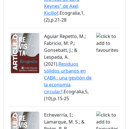
Keynes" de Axel
Kicillof
.Ecogralia,1,
(2),p.21-28
Aguiar Repetto, M.;
Fabricio, M. P.;
Gonsebatt, J.; &
Lespada, A.
(2021).
Residuos
sólidos urbanos en
CABA : una gestión de
la economía
circular?
.Ecogralia,5,
(10),p.15-25
Echeverría, I.;
Lamarque, M. S.; &
Potes, R. B.