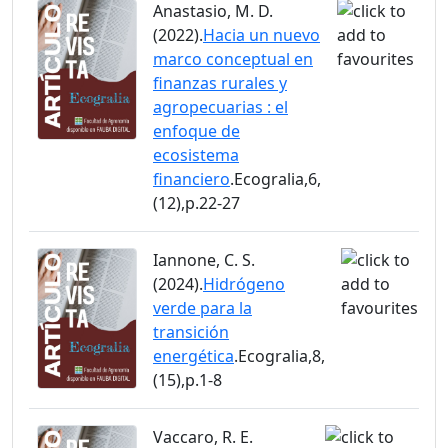
Anastasio, M. D.
(2022).
Hacia un nuevo
marco conceptual en
finanzas rurales y
agropecuarias : el
enfoque de
ecosistema
financiero
.Ecogralia,6,
(12),p.22-27
Iannone, C. S.
(2024).
Hidrógeno
verde para la
transición
energética
.Ecogralia,8,
(15),p.1-8
Vaccaro, R. E.