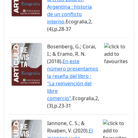
Argentina : historia
de un conflicto
interno
.Ecogralia,2,
(4),p.28-37
Bosenberg, G.; Corai,
I.; & Eramo, R. N.
(2018).
En este
número presentamos
la reseña del libro :
"La reinvención del
libre
comercio"
.Ecogralia,2,
(3),p.23-31
Iannone, C. S.; &
Rivaben, V. (2020).
El
guanaco : una