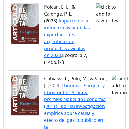
Polcan, E. L.; &
Calonge, P. L.
(2023).
Impacto de la
influenza aviar en las
exportaciones
argentinas de
productos avícolas
en 2023
.Ecogralia,7,
(14),p.1-8
Gabiassi, F.; Polo, M.; & Simó,
J. (2023).
Thomas J. Sargent y
Christopher A. Sims,
premios Nobel de Economía
(2011) : por su investigación
empírica sobre causa y
efecto del gasto público en
la