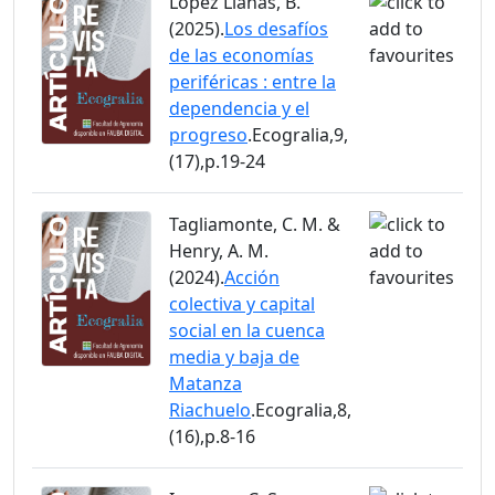
López Llanas, B.
(2025).
Los desafíos
de las economías
periféricas : entre la
dependencia y el
progreso
.Ecogralia,9,
(17),p.19-24
Tagliamonte, C. M. &
Henry, A. M.
(2024).
Acción
colectiva y capital
social en la cuenca
media y baja de
Matanza
Riachuelo
.Ecogralia,8,
(16),p.8-16