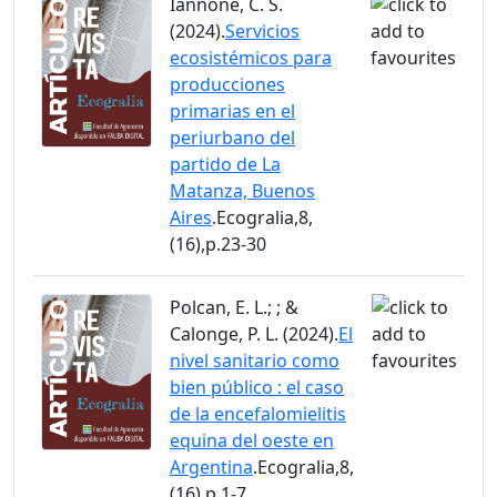
Iannone, C. S.
(2024).
Servicios
ecosistémicos para
producciones
primarias en el
periurbano del
partido de La
Matanza, Buenos
Aires
.Ecogralia,8,
(16),p.23-30
Polcan, E. L.; ; &
Calonge, P. L. (2024).
El
nivel sanitario como
bien público : el caso
de la encefalomielitis
equina del oeste en
Argentina
.Ecogralia,8,
(16),p.1-7