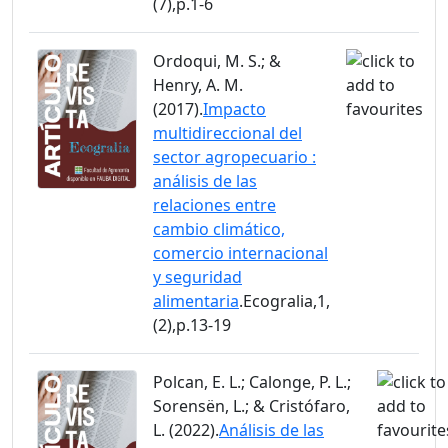
(7),p.1-6
Ordoqui, M. S.; &
Henry, A. M.
(2017).
Impacto
multidireccional del
sector agropecuario :
análisis de las
relaciones entre
cambio climático,
comercio internacional
y seguridad
alimentaria
.Ecogralia,1,
(2),p.13-19
Polcan, E. L.; Calonge, P. L.;
Sorensën, L.; & Cristófaro,
L. (2022).
Análisis de las