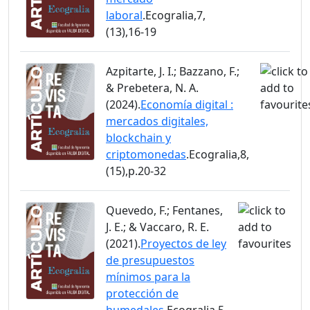
laboral
.Ecogralia,7,
(13),16-19
Azpitarte, J. I.; Bazzano, F.;
& Prebetera, N. A.
(2024).
Economía digital :
mercados digitales,
blockchain y
criptomonedas
.Ecogralia,8,
(15),p.20-32
Quevedo, F.; Fentanes,
J. E.; & Vaccaro, R. E.
(2021).
Proyectos de ley
de presupuestos
mínimos para la
protección de