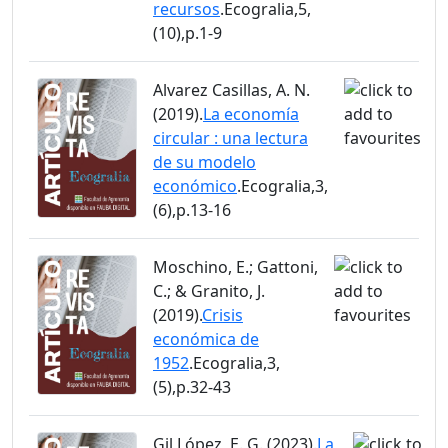
recursos
.Ecogralia,5,
(10),p.1-9
Alvarez Casillas, A. N.
(2019).
La economía
circular : una lectura
de su modelo
económico
.Ecogralia,3,
(6),p.13-16
Moschino, E.; Gattoni,
C.; & Granito, J.
(2019).
Crisis
económica de
1952
.Ecogralia,3,
(5),p.32-43
Gil López, E. G. (2023).
La