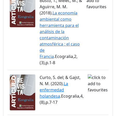
Busto, T.; Melec, M.; &
Aguirre, M. M.
(2018).
La economía
ambiental como
herramienta para el
análisis de la
contaminación
atmosférica : el caso
de
Francia
.Ecogralia,2,
(3),p.1-8
Curto, S. del; & Gajst,
N. M. (2020).
La
enfermedad
holandesa
.Ecogralia,4,
(8),p.7-17