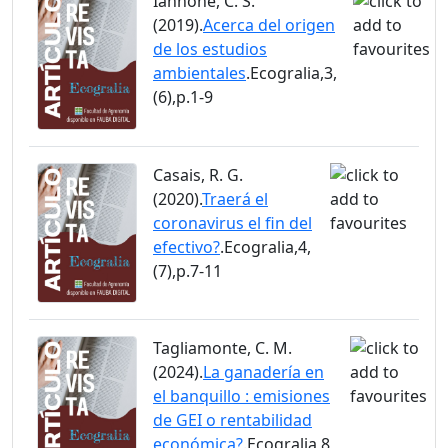
Iannone, C. S.
(2019).
Acerca del origen
de los estudios
ambientales
.Ecogralia,3,
(6),p.1-9
Casais, R. G.
(2020).
Traerá el
coronavirus el fin del
efectivo?
.Ecogralia,4,
(7),p.7-11
Tagliamonte, C. M.
(2024).
La ganadería en
el banquillo : emisiones
de GEI o rentabilidad
económica?
.Ecogralia,8,