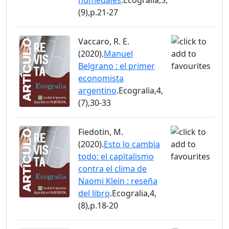
humedales
.Ecogralia,5,
(9),p.21-27
Vaccaro, R. E.
(2020).
Manuel
Belgrano : el primer
economista
argentino
.Ecogralia,4,
(7),30-33
Fiedotin, M.
(2020).
Esto lo cambia
todo: el capitalismo
contra el clima de
Naomi Klein : reseña
del libro
.Ecogralia,4,
(8),p.18-20