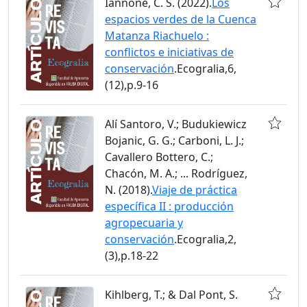
Iannone, C. S. (2022).
Los
espacios verdes de la Cuenca
Matanza Riachuelo :
conflictos e iniciativas de
conservación
.Ecogralia,6,
(12),p.9-16
Alí Santoro, V.; Budukiewicz
Bojanic, G. G.; Carboni, L. J.;
Cavallero Bottero, C.;
Chacón, M. A.; ... Rodríguez,
N. (2018).
Viaje de práctica
específica II : producción
agropecuaria y
conservación
.Ecogralia,2,
(3),p.18-22
Kihlberg, T.; & Dal Pont, S.