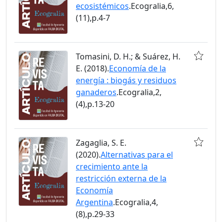
ecosistémicos
.Ecogralia,6,
(11),p.4-7
Tomasini, D. H.; & Suárez, H.
E. (2018).
Economía de la
energía : biogás y residuos
ganaderos
.Ecogralia,2,
(4),p.13-20
Zagaglia, S. E.
(2020).
Alternativas para el
crecimiento ante la
restricción externa de la
Economía
Argentina
.Ecogralia,4,
(8),p.29-33