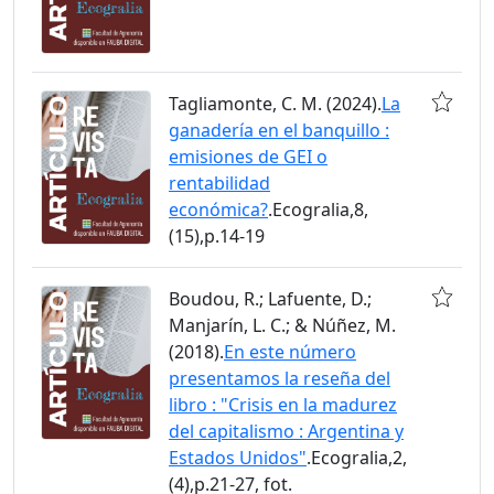
Tagliamonte, C. M. (2024).
La
ganadería en el banquillo :
emisiones de GEI o
rentabilidad
económica?
.Ecogralia,8,
(15),p.14-19
Boudou, R.; Lafuente, D.;
Manjarín, L. C.; & Núñez, M.
(2018).
En este número
presentamos la reseña del
libro : "Crisis en la madurez
del capitalismo : Argentina y
Estados Unidos"
.Ecogralia,2,
(4),p.21-27, fot.