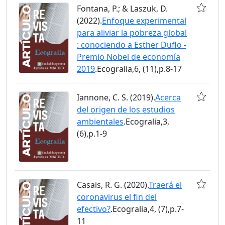
Fontana, P.; & Laszuk, D.
(2022).
Enfoque experimental
para aliviar la pobreza global
: conociendo a Esther Duflo -
Premio Nobel de economía
2019
.Ecogralia,6, (11),p.8-17
Iannone, C. S. (2019).
Acerca
del origen de los estudios
ambientales
.Ecogralia,3,
(6),p.1-9
Casais, R. G. (2020).
Traerá el
coronavirus el fin del
efectivo?
.Ecogralia,4, (7),p.7-
11