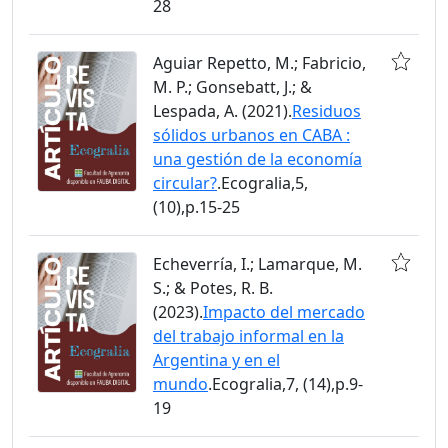
28
Aguiar Repetto, M.; Fabricio,
M. P.; Gonsebatt, J.; &
Lespada, A. (2021).
Residuos
sólidos urbanos en CABA :
una gestión de la economía
circular?
.Ecogralia,5,
(10),p.15-25
Echeverría, I.; Lamarque, M.
S.; & Potes, R. B.
(2023).
Impacto del mercado
del trabajo informal en la
Argentina y en el
mundo
.Ecogralia,7, (14),p.9-
19