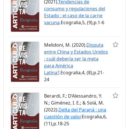
(2021).
Tendencias de
consumo y regulaciones del
Estado : el caso de la carne
vacuna
.Ecogralia,5, (9),p.1-6
Melidoni, M. (2020).
Disputa
entre China y Estados Unidos
: cuál debería ser la meta
para América
Latina?
.Ecogralia,4, (8),p.21-
24
Berardi, F.; D’Alessandro, Y.
N.; Giménez, I. E.; & Solá, M.
(2022).
Delta del Paraná : una
cuestión de valor
.Ecogralia,6,
(11),p.18-25