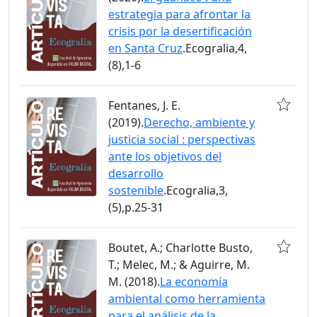
estrategia para afrontar la
crisis por la desertificación
en Santa Cruz
.Ecogralia,4,
(8),1-6
Fentanes, J. E.
(2019).
Derecho, ambiente y
justicia social : perspectivas
ante los objetivos del
desarrollo
sostenible
.Ecogralia,3,
(5),p.25-31
Boutet, A.; Charlotte Busto,
T.; Melec, M.; & Aguirre, M.
M. (2018).
La economía
ambiental como herramienta
para el análisis de la