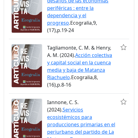
desafíos de las economías
periféricas : entre la
dependencia y el
progreso
.Ecogralia,9,
(17),p.19-24
Tagliamonte, C. M. & Henry,
A. M. (2024).
Acción colectiva
y capital social en la cuenca
media y baja de Matanza
Riachuelo
.Ecogralia,8,
(16),p.8-16
Iannone, C. S.
(2024).
Servicios
ecosistémicos para
producciones primarias en el
periurbano del partido de La