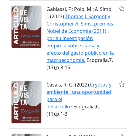
Gabiassi, F.; Polo, M.; & Simó,
J. (2023).
Thomas J. Sargent y
Christopher A. Sims, premios
Nobel de Economía (2011) :
por su investigación
empírica sobre causa y
efecto del gasto público en la
macroeconomía.
.Ecogralia,7,
(13),p.8-15
Casais, R. G. (2022).
Cryptos y
ambiente : una oportunidad
para el
desarrollo?
.Ecogralia,6,
(11),p.1-3