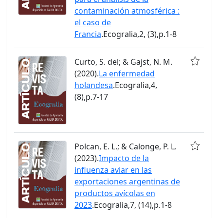
contaminación atmosférica :
el caso de
Francia
.Ecogralia,2, (3),p.1-8
Curto, S. del; & Gajst, N. M.
(2020).
La enfermedad
holandesa
.Ecogralia,4,
(8),p.7-17
Polcan, E. L.; & Calonge, P. L.
(2023).
Impacto de la
influenza aviar en las
exportaciones argentinas de
productos avícolas en
2023
.Ecogralia,7, (14),p.1-8