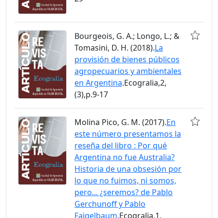
Bourgeois, G. A.; Longo, L.; &
Tomasini, D. H. (2018).
La
provisión de bienes públicos
agropecuarios y ambientales
en Argentina
.Ecogralia,2,
(3),p.9-17
Molina Pico, G. M. (2017).
En
este número presentamos la
reseña del libro : Por qué
Argentina no fue Australia?
Historia de una obsesión por
lo que no fuimos, ni somos,
pero... ¿seremos? de Pablo
Gerchunoff y Pablo
Fajgelbaum
.Ecogralia,1,