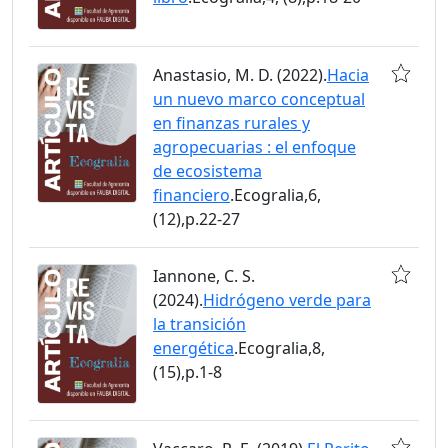
Anastasio, M. D. (2022).
Hacia
un nuevo marco conceptual
en finanzas rurales y
agropecuarias : el enfoque
de ecosistema
financiero
.Ecogralia,6,
(12),p.22-27
Iannone, C. S.
(2024).
Hidrógeno verde para
la transición
energética
.Ecogralia,8,
(15),p.1-8