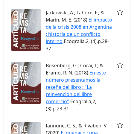
Jarkowski, A.; Lahore, F.; &
Marín, M. E. (2018).
El impacto
de la crisis 2008 en Argentina
: historia de un conflicto
interno
.Ecogralia,2, (4),p.28-
37
Bosenberg, G.; Corai, I.; &
Eramo, R. N. (2018).
En este
número presentamos la
reseña del libro : "La
reinvención del libre
comercio"
.Ecogralia,2,
(3),p.23-31
Iannone, C. S.; & Rivaben, V.
(2020).
El guanaco : una