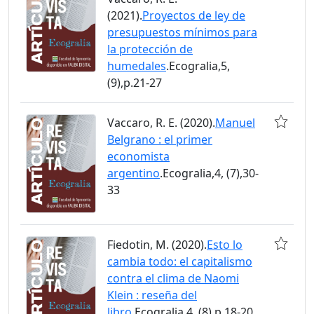
(2021).
Proyectos de ley de
presupuestos mínimos para
la protección de
humedales
.Ecogralia,5,
(9),p.21-27
Vaccaro, R. E. (2020).
Manuel
Belgrano : el primer
economista
argentino
.Ecogralia,4, (7),30-
33
Fiedotin, M. (2020).
Esto lo
cambia todo: el capitalismo
contra el clima de Naomi
Klein : reseña del
libro
.Ecogralia,4, (8),p.18-20