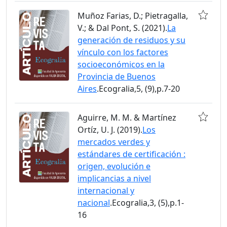
Muñoz Farias, D.; Pietragalla,
V.; & Dal Pont, S. (2021).
La
generación de residuos y su
vínculo con los factores
socioeconómicos en la
Provincia de Buenos
Aires
.Ecogralia,5, (9),p.7-20
Aguirre, M. M. & Martínez
Ortíz, U. J. (2019).
Los
mercados verdes y
estándares de certificación :
origen, evolución e
implicancias a nivel
internacional y
nacional
.Ecogralia,3, (5),p.1-
16