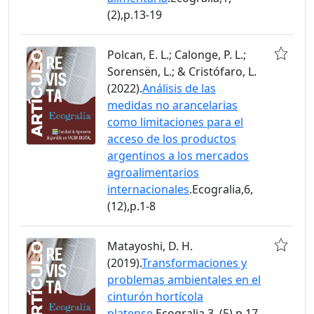
(2),p.13-19
Polcan, E. L.; Calonge, P. L.;
Sorensën, L.; & Cristófaro, L.
(2022).
Análisis de las
medidas no arancelarias
como limitaciones para el
acceso de los productos
argentinos a los mercados
agroalimentarios
internacionales
.Ecogralia,6,
(12),p.1-8
Matayoshi, D. H.
(2019).
Transformaciones y
problemas ambientales en el
cinturón hortícola
platense
.Ecogralia,3, (5),p.17-