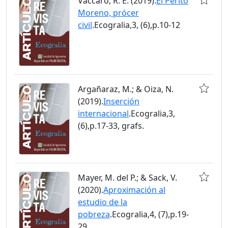
Vaccaro, R. E. (2019).
El Perito
Moreno, prócer
civil
.Ecogralia,3, (6),p.10-12
Argañaraz, M.; & Oiza, N.
(2019).
Inserción
internacional
.Ecogralia,3,
(6),p.17-33, grafs.
Mayer, M. del P.; & Sack, V.
(2020).
Aproximación al
estudio de la
pobreza
.Ecogralia,4, (7),p.19-
29