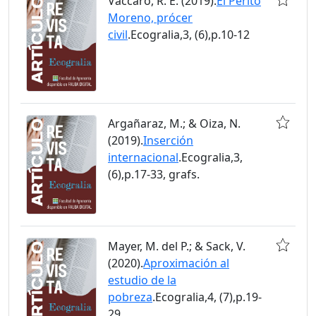
Vaccaro, R. E. (2019).
El Perito
Moreno, prócer
civil
.Ecogralia,3, (6),p.10-12
Argañaraz, M.; & Oiza, N.
(2019).
Inserción
internacional
.Ecogralia,3,
(6),p.17-33, grafs.
Mayer, M. del P.; & Sack, V.
(2020).
Aproximación al
estudio de la
pobreza
.Ecogralia,4, (7),p.19-
29