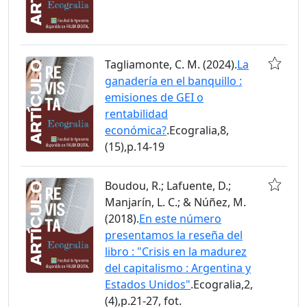
Tagliamonte, C. M. (2024).
La
ganadería en el banquillo :
emisiones de GEI o
rentabilidad
económica?
.Ecogralia,8,
(15),p.14-19
Boudou, R.; Lafuente, D.;
Manjarín, L. C.; & Núñez, M.
(2018).
En este número
presentamos la reseña del
libro : "Crisis en la madurez
del capitalismo : Argentina y
Estados Unidos"
.Ecogralia,2,
(4),p.21-27, fot.