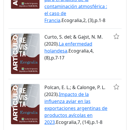
contaminación atmosférica :
el caso de
Francia
.Ecogralia,2, (3),p.1-8
Curto, S. del; & Gajst, N. M.
(2020).
La enfermedad
holandesa
.Ecogralia,4,
(8),p.7-17
Polcan, E. L.; & Calonge, P. L.
(2023).
Impacto de la
influenza aviar en las
exportaciones argentinas de
productos avícolas en
2023
.Ecogralia,7, (14),p.1-8