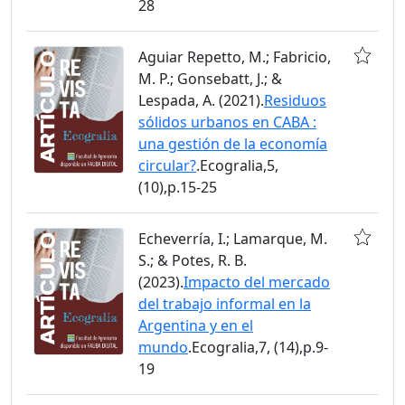
28
Aguiar Repetto, M.; Fabricio,
M. P.; Gonsebatt, J.; &
Lespada, A. (2021).
Residuos
sólidos urbanos en CABA :
una gestión de la economía
circular?
.Ecogralia,5,
(10),p.15-25
Echeverría, I.; Lamarque, M.
S.; & Potes, R. B.
(2023).
Impacto del mercado
del trabajo informal en la
Argentina y en el
mundo
.Ecogralia,7, (14),p.9-
19