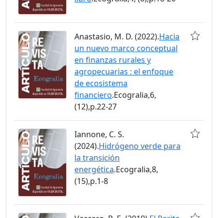
Anastasio, M. D. (2022).
Hacia
un nuevo marco conceptual
en finanzas rurales y
agropecuarias : el enfoque
de ecosistema
financiero
.Ecogralia,6,
(12),p.22-27
Iannone, C. S.
(2024).
Hidrógeno verde para
la transición
energética
.Ecogralia,8,
(15),p.1-8