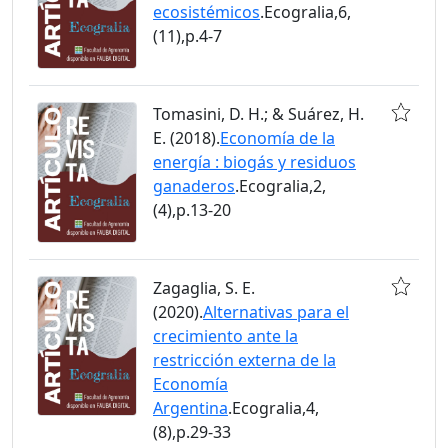
ecosistémicos
.Ecogralia,6,
(11),p.4-7
Tomasini, D. H.; & Suárez, H.
E. (2018).
Economía de la
energía : biogás y residuos
ganaderos
.Ecogralia,2,
(4),p.13-20
Zagaglia, S. E.
(2020).
Alternativas para el
crecimiento ante la
restricción externa de la
Economía
Argentina
.Ecogralia,4,
(8),p.29-33