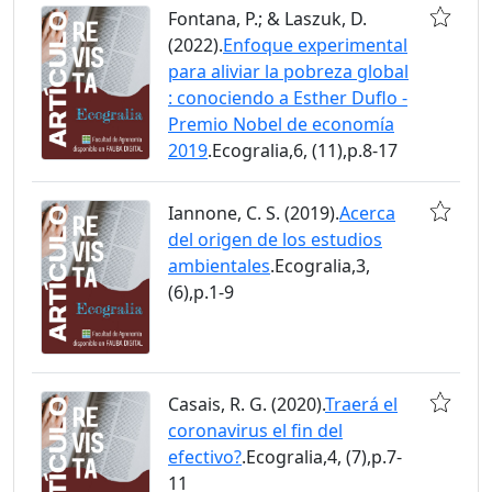
Fontana, P.; & Laszuk, D.
(2022).
Enfoque experimental
para aliviar la pobreza global
: conociendo a Esther Duflo -
Premio Nobel de economía
2019
.Ecogralia,6, (11),p.8-17
Iannone, C. S. (2019).
Acerca
del origen de los estudios
ambientales
.Ecogralia,3,
(6),p.1-9
Casais, R. G. (2020).
Traerá el
coronavirus el fin del
efectivo?
.Ecogralia,4, (7),p.7-
11