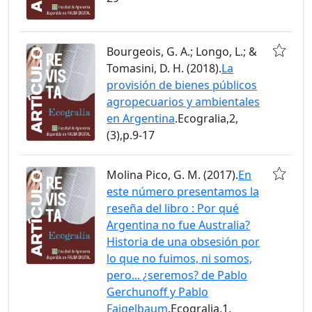
Bourgeois, G. A.; Longo, L.; &
Tomasini, D. H. (2018).
La
provisión de bienes públicos
agropecuarios y ambientales
en Argentina
.Ecogralia,2,
(3),p.9-17
Molina Pico, G. M. (2017).
En
este número presentamos la
reseña del libro : Por qué
Argentina no fue Australia?
Historia de una obsesión por
lo que no fuimos, ni somos,
pero... ¿seremos? de Pablo
Gerchunoff y Pablo
Fajgelbaum
.Ecogralia,1,