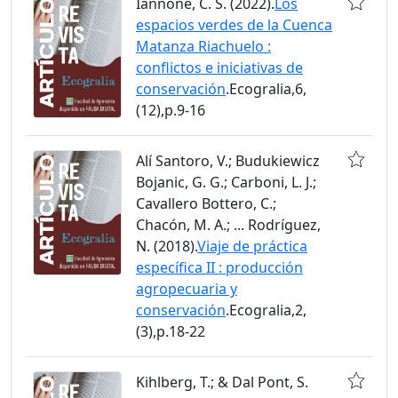
Iannone, C. S. (2022).
Los
espacios verdes de la Cuenca
Matanza Riachuelo :
conflictos e iniciativas de
conservación
.Ecogralia,6,
(12),p.9-16
Alí Santoro, V.; Budukiewicz
Bojanic, G. G.; Carboni, L. J.;
Cavallero Bottero, C.;
Chacón, M. A.; ... Rodríguez,
N. (2018).
Viaje de práctica
específica II : producción
agropecuaria y
conservación
.Ecogralia,2,
(3),p.18-22
Kihlberg, T.; & Dal Pont, S.