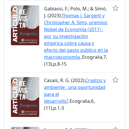
Gabiassi, F.; Polo, M.; & Simó,
J. (2023).
Thomas J. Sargent y
Christopher A. Sims, premios
Nobel de Economía (2011) :
por su investigación
empírica sobre causa y
efecto del gasto público en la
macroeconomía.
.Ecogralia,7,
(13),p.8-15
Casais, R. G. (2022).
Cryptos y
ambiente : una oportunidad
para el
desarrollo?
.Ecogralia,6,
(11),p.1-3