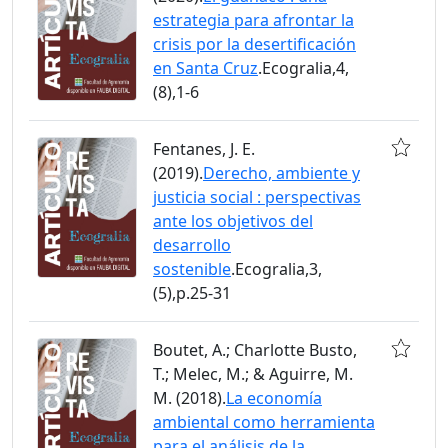
estrategia para afrontar la
crisis por la desertificación
en Santa Cruz
.Ecogralia,4,
(8),1-6
Fentanes, J. E.
(2019).
Derecho, ambiente y
justicia social : perspectivas
ante los objetivos del
desarrollo
sostenible
.Ecogralia,3,
(5),p.25-31
Boutet, A.; Charlotte Busto,
T.; Melec, M.; & Aguirre, M.
M. (2018).
La economía
ambiental como herramienta
para el análisis de la