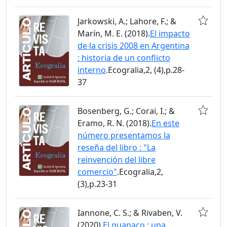
Jarkowski, A.; Lahore, F.; &
Marín, M. E. (2018).
El impacto
de la crisis 2008 en Argentina
: historia de un conflicto
interno
.Ecogralia,2, (4),p.28-
37
Bosenberg, G.; Corai, I.; &
Eramo, R. N. (2018).
En este
número presentamos la
reseña del libro : "La
reinvención del libre
comercio"
.Ecogralia,2,
(3),p.23-31
Iannone, C. S.; & Rivaben, V.
(2020).
El guanaco : una