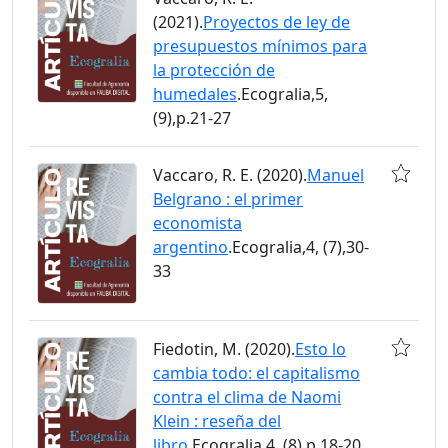
(2021).
Proyectos de ley de
presupuestos mínimos para
la protección de
humedales
.Ecogralia,5,
(9),p.21-27
Vaccaro, R. E. (2020).
Manuel
Belgrano : el primer
economista
argentino
.Ecogralia,4, (7),30-
33
Fiedotin, M. (2020).
Esto lo
cambia todo: el capitalismo
contra el clima de Naomi
Klein : reseña del
libro
.Ecogralia,4, (8),p.18-20