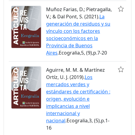
Muñoz Farias, D.; Pietragalla,
V.; & Dal Pont, S. (2021).
La
generación de residuos y su
vínculo con los factores
socioeconómicos en la
Provincia de Buenos
Aires
.Ecogralia,5, (9),p.7-20
Aguirre, M. M. & Martínez
Ortíz, U. J. (2019).
Los
mercados verdes y
estándares de certificación :
origen, evolución e
implicancias a nivel
internacional y
nacional
.Ecogralia,3, (5),p.1-
16