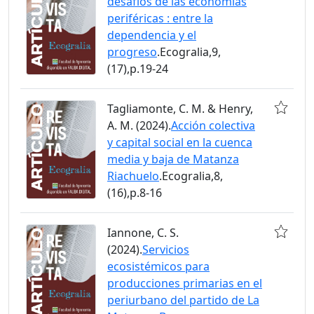
desafíos de las economías
periféricas : entre la
dependencia y el
progreso
.Ecogralia,9,
(17),p.19-24
Tagliamonte, C. M. & Henry,
A. M. (2024).
Acción colectiva
y capital social en la cuenca
media y baja de Matanza
Riachuelo
.Ecogralia,8,
(16),p.8-16
Iannone, C. S.
(2024).
Servicios
ecosistémicos para
producciones primarias en el
periurbano del partido de La