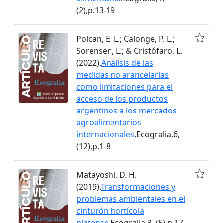
(2),p.13-19
Polcan, E. L.; Calonge, P. L.;
Sorensën, L.; & Cristófaro, L.
(2022).
Análisis de las
medidas no arancelarias
como limitaciones para el
acceso de los productos
argentinos a los mercados
agroalimentarios
internacionales
.Ecogralia,6,
(12),p.1-8
Matayoshi, D. H.
(2019).
Transformaciones y
problemas ambientales en el
cinturón hortícola
platense
.Ecogralia,3, (5),p.17-