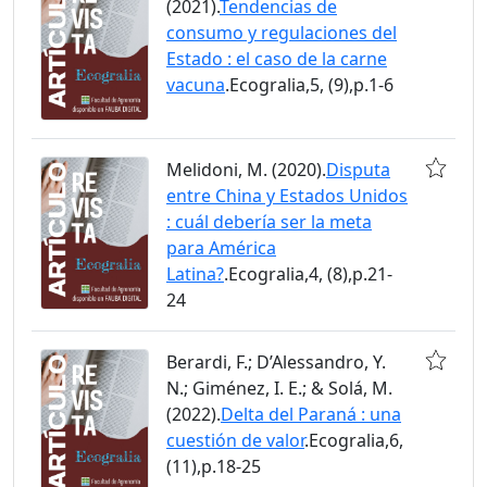
(2021).
Tendencias de
consumo y regulaciones del
Estado : el caso de la carne
vacuna
.Ecogralia,5, (9),p.1-6
Melidoni, M. (2020).
Disputa
entre China y Estados Unidos
: cuál debería ser la meta
para América
Latina?
.Ecogralia,4, (8),p.21-
24
Berardi, F.; D’Alessandro, Y.
N.; Giménez, I. E.; & Solá, M.
(2022).
Delta del Paraná : una
cuestión de valor
.Ecogralia,6,
(11),p.18-25