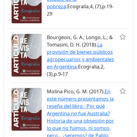
pobreza
.Ecogralia,4, (7),p.19-
29
Bourgeois, G. A.; Longo, L.; &
Tomasini, D. H. (2018).
La
provisión de bienes públicos
agropecuarios y ambientales
en Argentina
.Ecogralia,2,
(3),p.9-17
Molina Pico, G. M. (2017).
En
este número presentamos la
reseña del libro : Por qué
Argentina no fue Australia?
Historia de una obsesión por
lo que no fuimos, ni somos,
pero... ¿seremos? de Pablo