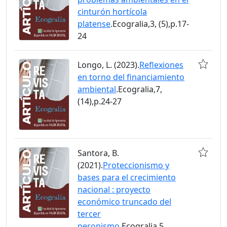
cinturón hortícola
platense
.Ecogralia,3, (5),p.17-
24
Longo, L. (2023).
Reflexiones
en torno del financiamiento
ambiental
.Ecogralia,7,
(14),p.24-27
Santora, B.
(2021).
Proteccionismo y
bases para el crecimiento
nacional : proyecto
económico truncado del
tercer
peronismo
.Ecogralia,5,