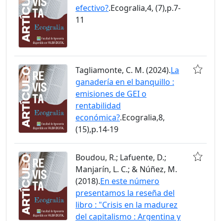
efectivo?
.Ecogralia,4, (7),p.7-
11
Tagliamonte, C. M. (2024).
La
ganadería en el banquillo :
emisiones de GEI o
rentabilidad
económica?
.Ecogralia,8,
(15),p.14-19
Boudou, R.; Lafuente, D.;
Manjarín, L. C.; & Núñez, M.
(2018).
En este número
presentamos la reseña del
libro : "Crisis en la madurez
del capitalismo : Argentina y