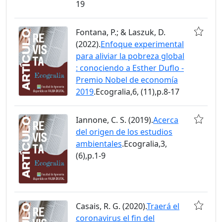
19
Fontana, P.; & Laszuk, D.
(2022).
Enfoque experimental
para aliviar la pobreza global
: conociendo a Esther Duflo -
Premio Nobel de economía
2019
.Ecogralia,6, (11),p.8-17
Iannone, C. S. (2019).
Acerca
del origen de los estudios
ambientales
.Ecogralia,3,
(6),p.1-9
Casais, R. G. (2020).
Traerá el
coronavirus el fin del