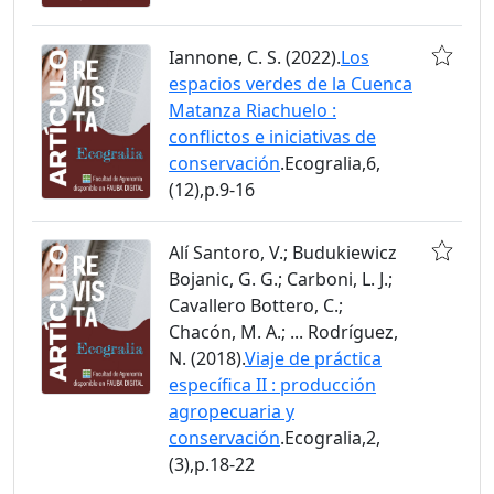
Iannone, C. S. (2022).
Los
espacios verdes de la Cuenca
Matanza Riachuelo :
conflictos e iniciativas de
conservación
.Ecogralia,6,
(12),p.9-16
Alí Santoro, V.; Budukiewicz
Bojanic, G. G.; Carboni, L. J.;
Cavallero Bottero, C.;
Chacón, M. A.; ... Rodríguez,
N. (2018).
Viaje de práctica
específica II : producción
agropecuaria y
conservación
.Ecogralia,2,
(3),p.18-22