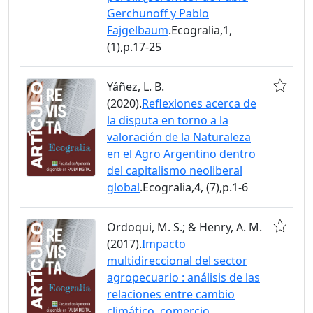
Gerchunoff y Pablo
Fajgelbaum
.Ecogralia,1,
(1),p.17-25
Yáñez, L. B.
(2020).
Reflexiones acerca de
la disputa en torno a la
valoración de la Naturaleza
en el Agro Argentino dentro
del capitalismo neoliberal
global
.Ecogralia,4, (7),p.1-6
Ordoqui, M. S.; & Henry, A. M.
(2017).
Impacto
multidireccional del sector
agropecuario : análisis de las
relaciones entre cambio
climático, comercio