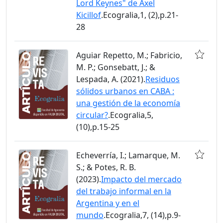
Lord Keynes" de Axel
Kicillof
.Ecogralia,1, (2),p.21-
28
Aguiar Repetto, M.; Fabricio,
M. P.; Gonsebatt, J.; &
Lespada, A. (2021).
Residuos
sólidos urbanos en CABA :
una gestión de la economía
circular?
.Ecogralia,5,
(10),p.15-25
Echeverría, I.; Lamarque, M.
S.; & Potes, R. B.
(2023).
Impacto del mercado
del trabajo informal en la
Argentina y en el
mundo
.Ecogralia,7, (14),p.9-