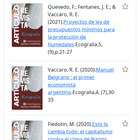
Quevedo, F.; Fentanes, J. E.; &
Vaccaro, R. E.
(2021).
Proyectos de ley de
presupuestos mínimos para
la protección de
humedales
.Ecogralia,5,
(9),p.21-27
Vaccaro, R. E. (2020).
Manuel
Belgrano : el primer
economista
argentino
.Ecogralia,4, (7),30-
33
Fiedotin, M. (2020).
Esto lo
cambia todo: el capitalismo
contra el clima de Naomi