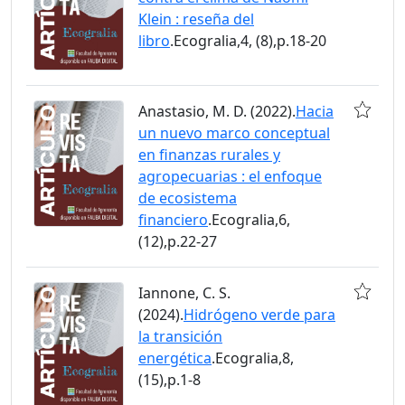
Klein : reseña del
libro
.Ecogralia,4, (8),p.18-20
Anastasio, M. D. (2022).
Hacia
un nuevo marco conceptual
en finanzas rurales y
agropecuarias : el enfoque
de ecosistema
financiero
.Ecogralia,6,
(12),p.22-27
Iannone, C. S.
(2024).
Hidrógeno verde para
la transición
energética
.Ecogralia,8,
(15),p.1-8