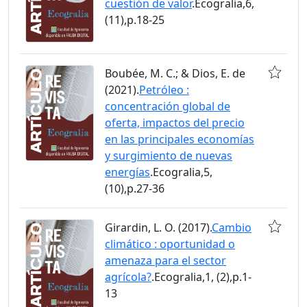
cuestión de valor
.Ecogralia,6,
(11),p.18-25
Boubée, M. C.; & Dios, E. de
(2021).
Petróleo :
concentración global de
oferta, impactos del precio
en las principales economías
y surgimiento de nuevas
energías
.Ecogralia,5,
(10),p.27-36
Girardin, L. O. (2017).
Cambio
climático : oportunidad o
amenaza para el sector
agrícola?
.Ecogralia,1, (2),p.1-
13