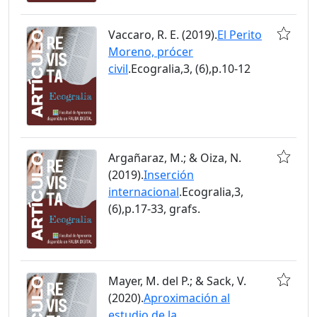
Vaccaro, R. E. (2019).
El Perito
Moreno, prócer
civil
.Ecogralia,3, (6),p.10-12
Argañaraz, M.; & Oiza, N.
(2019).
Inserción
internacional
.Ecogralia,3,
(6),p.17-33, grafs.
Mayer, M. del P.; & Sack, V.
(2020).
Aproximación al
estudio de la