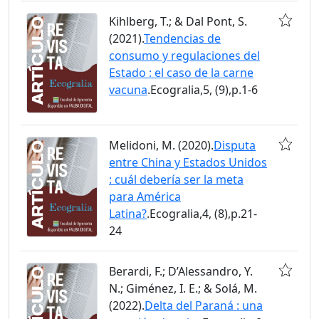
Kihlberg, T.; & Dal Pont, S.
(2021).
Tendencias de
consumo y regulaciones del
Estado : el caso de la carne
vacuna
.Ecogralia,5, (9),p.1-6
Melidoni, M. (2020).
Disputa
entre China y Estados Unidos
: cuál debería ser la meta
para América
Latina?
.Ecogralia,4, (8),p.21-
24
Berardi, F.; D’Alessandro, Y.
N.; Giménez, I. E.; & Solá, M.
(2022).
Delta del Paraná : una