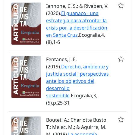
Iannone, C. S.; & Rivaben, V.
(2020).
El guanaco : una
estrategia para afrontar la
crisis por la desertificación
en Santa Cruz
.Ecogralia,4,
(8),1-6
Fentanes, J. E.
(2019).
Derecho, ambiente y
justicia social : perspectivas
ante los objetivos del
desarrollo
sostenible
.Ecogralia,3,
(5),p.25-31
Boutet, A.; Charlotte Busto,
T.; Melec, M.; & Aguirre, M.
M. (2018).
La economía