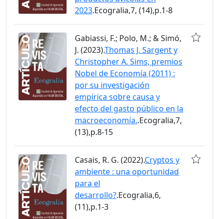
2023
.Ecogralia,7, (14),p.1-8
Gabiassi, F.; Polo, M.; & Simó,
J. (2023).
Thomas J. Sargent y
Christopher A. Sims, premios
Nobel de Economía (2011) :
por su investigación
empírica sobre causa y
efecto del gasto público en la
macroeconomía.
.Ecogralia,7,
(13),p.8-15
Casais, R. G. (2022).
Cryptos y
ambiente : una oportunidad
para el
desarrollo?
.Ecogralia,6,
(11),p.1-3