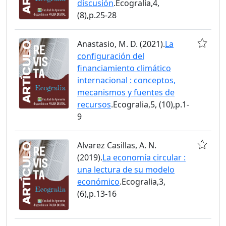
discusión
.Ecogralia,4,
(8),p.25-28
Anastasio, M. D. (2021).
La
configuración del
financiamiento climático
internacional : conceptos,
mecanismos y fuentes de
recursos
.Ecogralia,5, (10),p.1-
9
Alvarez Casillas, A. N.
(2019).
La economía circular :
una lectura de su modelo
económico
.Ecogralia,3,
(6),p.13-16