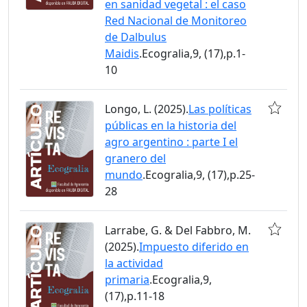
en sanidad vegetal : el caso
Red Nacional de Monitoreo
de Dalbulus
Maidis
.Ecogralia,9, (17),p.1-
10
Longo, L. (2025).
Las políticas
públicas en la historia del
agro argentino : parte I el
granero del
mundo
.Ecogralia,9, (17),p.25-
28
Larrabe, G. & Del Fabbro, M.
(2025).
Impuesto diferido en
la actividad
primaria
.Ecogralia,9,
(17),p.11-18