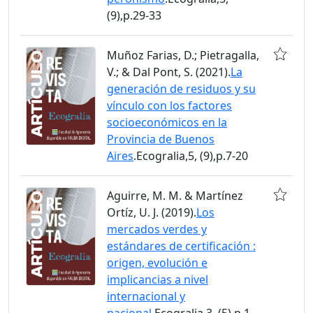
(9),p.29-33
Muñoz Farias, D.; Pietragalla,
V.; & Dal Pont, S. (2021).
La
generación de residuos y su
vínculo con los factores
socioeconómicos en la
Provincia de Buenos
Aires
.Ecogralia,5, (9),p.7-20
Aguirre, M. M. & Martínez
Ortíz, U. J. (2019).
Los
mercados verdes y
estándares de certificación :
origen, evolución e
implicancias a nivel
internacional y
nacional
.Ecogralia,3, (5),p.1-