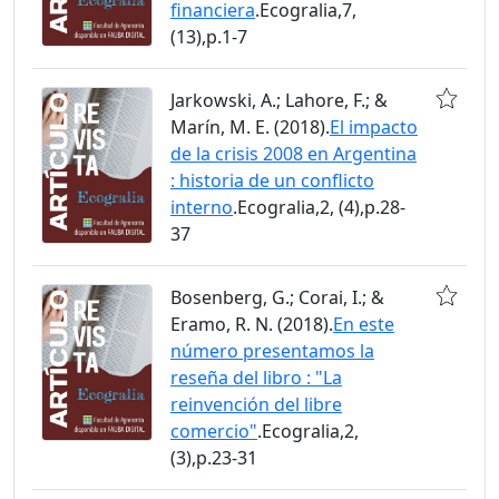
financiera
.Ecogralia,7,
(13),p.1-7
Jarkowski, A.; Lahore, F.; &
Marín, M. E. (2018).
El impacto
de la crisis 2008 en Argentina
: historia de un conflicto
interno
.Ecogralia,2, (4),p.28-
37
Bosenberg, G.; Corai, I.; &
Eramo, R. N. (2018).
En este
número presentamos la
reseña del libro : "La
reinvención del libre
comercio"
.Ecogralia,2,
(3),p.23-31