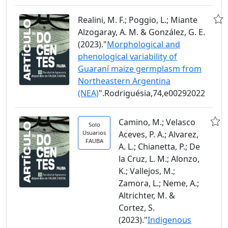
Realini, M. F.; Poggio, L.; Miante
Alzogaray, A. M. & González, G. E.
(2023)."
Morphological and
phenological variability of
Guaraní maize germplasm from
Northeastern Argentina
(NEA)
".Rodriguésia,74,e00292022
Camino, M.; Velasco
Solo
Usuarios
Aceves, P. A.; Alvarez,
FAUBA
A. L.; Chianetta, P.; De
la Cruz, L. M.; Alonzo,
K.; Vallejos, M.;
Zamora, L.; Neme, A.;
Altrichter, M. &
Cortez, S.
(2023)."
Indigenous