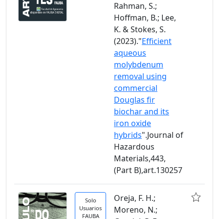
Rahman, S.;
Hoffman, B.; Lee,
K. & Stokes, S.
(2023)."
Efficient
aqueous
molybdenum
removal using
commercial
Douglas fir
biochar and its
iron oxide
hybrids
".Journal of
Hazardous
Materials,443,
(Part B),art.130257
Oreja, F. H.;
Solo
Usuarios
Moreno, N.;
FAUBA