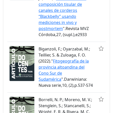
composición tisular de
canales de corderos
“Blackbelly” usando
mediciones in vivo y
postmortem
".Revista MVZ
Córdoba,27, (supl.),e2933
Biganzoli, F.; Oyarzabal, M.;
Teillier, S. & Zuloaga, F. O.
(2022)."
Fitogeografía de la
provincia altoandina del
Cono Sur de
Sudamérica
".Darwiniana:
Nueva serie,10, (2),p.537-574
Borrelli, N. P.; Moreno, M. V.;
Stenglein, S.; Stancanelli, S.;
Wright, E. R. & Rivera, M. C.