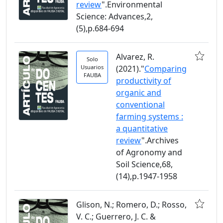
review
".Environmental
Science: Advances,2,
(5),p.684-694
Alvarez, R.
Solo
Usuarios
(2021)."
Comparing
FAUBA
productivity of
organic and
conventional
farming systems :
a quantitative
review
".Archives
of Agronomy and
Soil Science,68,
(14),p.1947-1958
Glison, N.; Romero, D.; Rosso,
V. C.; Guerrero, J. C. &