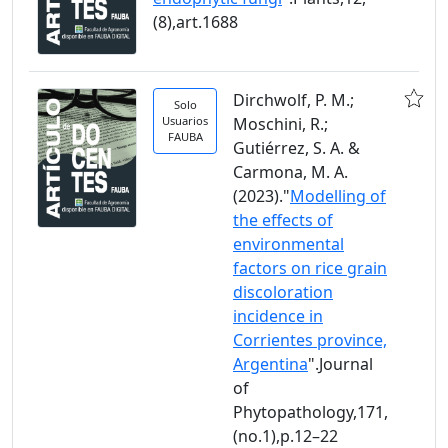
(8),art.1688
Dirchwolf, P. M.;
Solo
Usuarios
Moschini, R.;
FAUBA
Gutiérrez, S. A. &
Carmona, M. A.
(2023)."
Modelling of
the effects of
environmental
factors on rice grain
discoloration
incidence in
Corrientes province,
Argentina
".Journal
of
Phytopathology,171,
(no.1),p.12–22