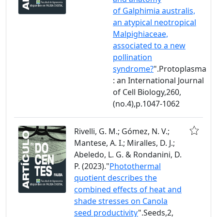
of Galphimia australis,
an atypical neotropical
Malpighiaceae,
associated to a new
pollination
syndrome?
".Protoplasma
: an International Journal
of Cell Biology,260,
(no.4),p.1047-1062
Rivelli, G. M.; Gómez, N. V.;
Mantese, A. I.; Miralles, D. J.;
Abeledo, L. G. & Rondanini, D.
P. (2023)."
Photothermal
quotient describes the
combined effects of heat and
shade stresses on Canola
seed productivity
".Seeds,2,