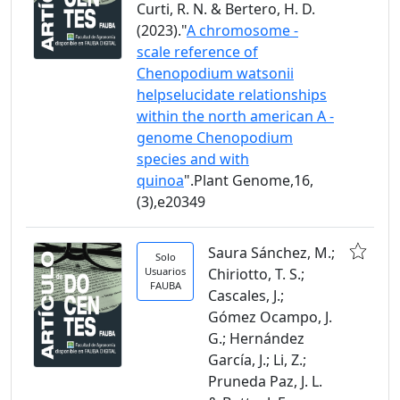
Curti, R. N. & Bertero, H. D.
(2023)."
A chromosome -
scale reference of
Chenopodium watsonii
helpselucidate relationships
within the north american A -
genome Chenopodium
species and with
quinoa
".Plant Genome,16,
(3),e20349
Saura Sánchez, M.;
Solo
Usuarios
Chiriotto, T. S.;
FAUBA
Cascales, J.;
Gómez Ocampo, J.
G.; Hernández
García, J.; Li, Z.;
Pruneda Paz, J. L.