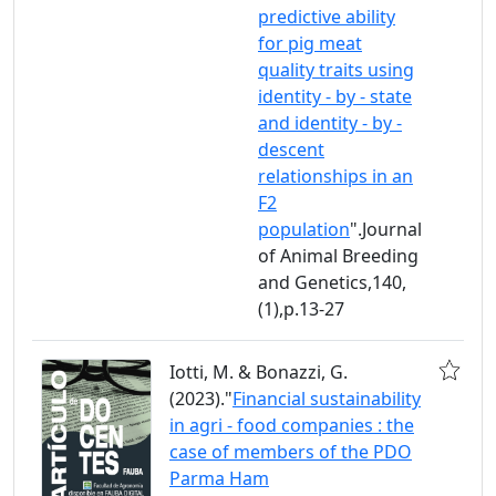
predictive ability
for pig meat
quality traits using
identity - by - state
and identity - by -
descent
relationships in an
F2
population
".Journal
of Animal Breeding
and Genetics,140,
(1),p.13-27
Iotti, M. & Bonazzi, G.
(2023)."
Financial sustainability
in agri - food companies : the
case of members of the PDO
Parma Ham