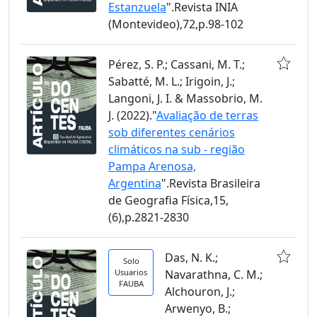
Estanzuela
".Revista INIA
(Montevideo),72,p.98-102
Pérez, S. P.; Cassani, M. T.;
Sabatté, M. L.; Irigoin, J.;
Langoni, J. I. & Massobrio, M.
J. (2022)."
Avaliação de terras
sob diferentes cenários
climáticos na sub - região
Pampa Arenosa,
Argentina
".Revista Brasileira
de Geografia Física,15,
(6),p.2821-2830
Das, N. K.;
Solo
Usuarios
Navarathna, C. M.;
FAUBA
Alchouron, J.;
Arwenyo, B.;