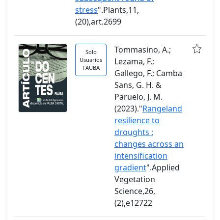
stress
".Plants,11,
(20),art.2699
Tommasino, A.;
Solo
Usuarios
Lezama, F.;
FAUBA
Gallego, F.; Camba
Sans, G. H. &
Paruelo, J. M.
(2023)."
Rangeland
resilience to
droughts :
changes across an
intensification
gradient
".Applied
Vegetation
Science,26,
(2),e12722