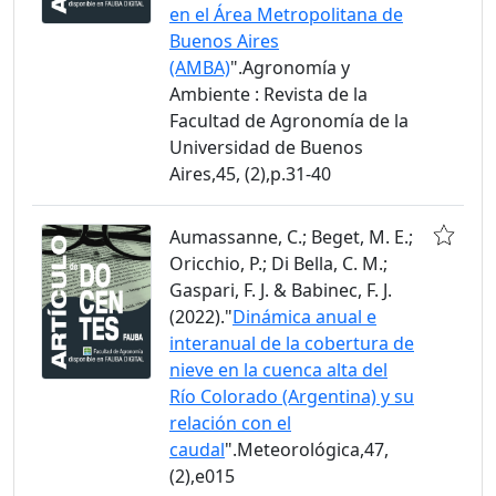
en el Área Metropolitana de
Buenos Aires
(AMBA)
".Agronomía y
Ambiente : Revista de la
Facultad de Agronomía de la
Universidad de Buenos
Aires,45, (2),p.31-40
Aumassanne, C.; Beget, M. E.;
Oricchio, P.; Di Bella, C. M.;
Gaspari, F. J. & Babinec, F. J.
(2022)."
Dinámica anual e
interanual de la cobertura de
nieve en la cuenca alta del
Río Colorado (Argentina) y su
relación con el
caudal
".Meteorológica,47,
(2),e015