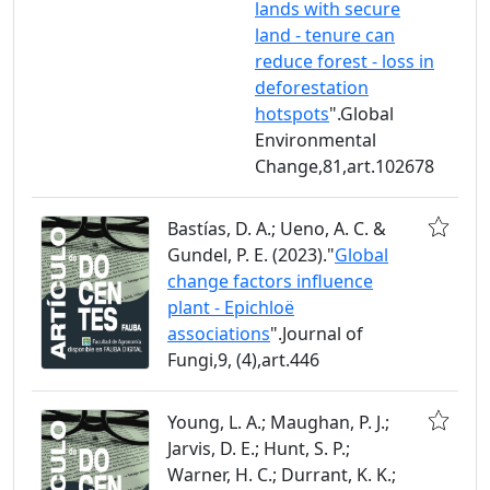
lands with secure
land - tenure can
reduce forest - loss in
deforestation
hotspots
".Global
Environmental
Change,81,art.102678
Bastías, D. A.; Ueno, A. C. &
Gundel, P. E. (2023)."
Global
change factors influence
plant - Epichloë
associations
".Journal of
Fungi,9, (4),art.446
Young, L. A.; Maughan, P. J.;
Jarvis, D. E.; Hunt, S. P.;
Warner, H. C.; Durrant, K. K.;