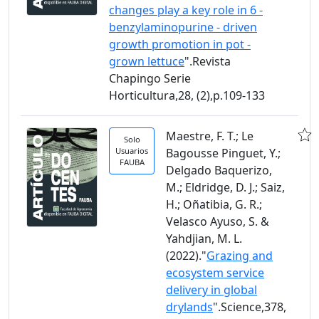
changes play a key role in 6 -
benzylaminopurine - driven
growth promotion in pot -
grown lettuce
".Revista
Chapingo Serie
Horticultura,28, (2),p.109-133
Maestre, F. T.; Le
Solo
Usuarios
Bagousse Pinguet, Y.;
FAUBA
Delgado Baquerizo,
M.; Eldridge, D. J.; Saiz,
H.; Oñatibia, G. R.;
Velasco Ayuso, S. &
Yahdjian, M. L.
(2022)."
Grazing and
ecosystem service
delivery in global
drylands
".Science,378,