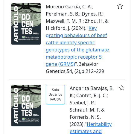
Moreno García, C. A.;
Perelman, S. B.; Dynes, R.;
Maxwell, T. M. R.; Zhou, H. &
Hickford, J. (2024)."
Key
grazing behaviours of beef
cattle identify specific
genotypes of the glutamate
metabotropic receptor 5
gene (GRM5)
".Behavior
Genetics,54, (2),p.212–229
Angarita Barajas, B.
Solo
Usuarios
K.; Cantet, R. J. C.;
FAUBA
Steibel, J. P.;
Schrauf, M. F. &
Forneris, N. S.
(2023)."
Heritability
estimates and