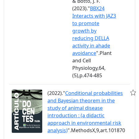
& Botto, J. F.
(2023)."
BBX24
Interacts with JAZ3
to promote
growth by
reducing DELLA
activity in ahade
avoidance
".Plant
and Cell
Physiology,64,
(5),p.474-485
(2022)."
Conditional probabilities
and Bayesian theorem in the
study of animal disease
introduction : (a didactic
approach in environmental risk
analysis)
".MethodsX,9,art.101870