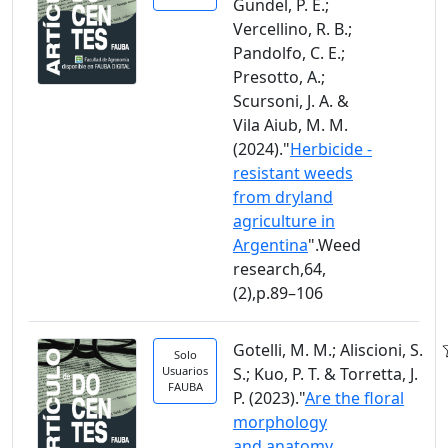
Gundel, P. E.;
Vercellino, R. B.;
Pandolfo, C. E.;
Presotto, A.;
Scursoni, J. A. &
Vila Aiub, M. M.
(2024)."
Herbicide -
resistant weeds
from dryland
agriculture in
Argentina
".Weed
research,64,
(2),p.89–106
Gotelli, M. M.; Aliscioni, S.
Solo
Usuarios
S.; Kuo, P. T. & Torretta, J.
FAUBA
P. (2023)."
Are the floral
morphology
and anatomy