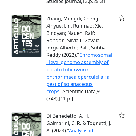
Studies Journal,13,p.25-31
Zhang, Mengdi; Cheng,
Xinyue; Lin, Runmao; Xie,
Bingyan; Nauen, Ralf;
Rondon, Silvia I.; Zavala,
Jorge Alberto; Palli, Subba
Reddy (2022)."
Chromosomal
- level genome assembly of
potato tuberworm,
phthorimaea operculella : a
pest of solanaceous
crops
".Scientific Data,9,
(748),[11 p.]
Di Benedetto, A. H.;
Galmarini, C. R. & Tognetti, J.
A. (2023)."
Analysis of