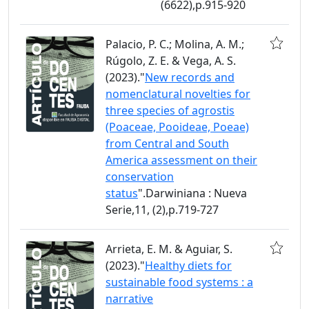
(6622),p.915-920
Palacio, P. C.; Molina, A. M.;
Rúgolo, Z. E. & Vega, A. S.
(2023)."
New records and
nomenclatural novelties for
three species of agrostis
(Poaceae, Pooideae, Poeae)
from Central and South
America assessment on their
conservation
status
".Darwiniana : Nueva
Serie,11, (2),p.719-727
Arrieta, E. M. & Aguiar, S.
(2023)."
Healthy diets for
sustainable food systems : a
narrative