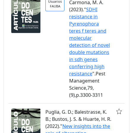
Usuarios
Carmona, M. A.
FAUBA
(2023)."
SDHI
resistance in
Pyrenophora
teres f teres and
molecular
detection of novel
double mutations
in sdh genes
conferring high
resistance
".Pest
Management
Science,79,
(9),p.3300-3311
Puglia, G. D.; Balestrasse, K.
B.; Bustos, J. S. & Huarte, H. R.
(2022)."
New insights into the