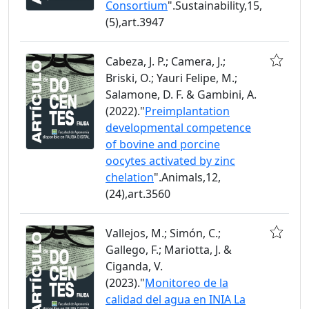
Consortium
".Sustainability,15,
(5),art.3947
Cabeza, J. P.; Camera, J.;
Briski, O.; Yauri Felipe, M.;
Salamone, D. F. & Gambini, A.
(2022)."
Preimplantation
developmental competence
of bovine and porcine
oocytes activated by zinc
chelation
".Animals,12,
(24),art.3560
Vallejos, M.; Simón, C.;
Gallego, F.; Mariotta, J. &
Ciganda, V.
(2023)."
Monitoreo de la
calidad del agua en INIA La