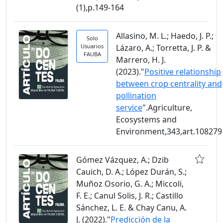
(1),p.149-164
Allasino, M. L.; Haedo, J. P.;
Solo
Usuarios
Lázaro, A.; Torretta, J. P. &
FAUBA
Marrero, H. J.
(2023)."
Positive relationship
between crop centrality and
pollination
service
".Agriculture,
Ecosystems and
Environment,343,art.108279
Gómez Vázquez, A.; Dzib
Cauich, D. A.; López Durán, S.;
Muñoz Osorio, G. A.; Miccoli,
F. E.; Canul Solis, J. R.; Castillo
Sánchez, L. E. & Chay Canu, A.
J. (2022)."
Predicción de la