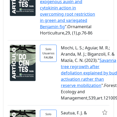
exogenous auxin and
cytokinin action in
overcoming root restriction
in green and variegated
Benjamin fig
".Ornamental
Horticulture,29, (1),p.76-86
Mochi, L. S.; Aguiar, M. R.;
Solo
Usuarios
Aranda, M. J.; Biganzoli, F. &
FAUBA
Mazía, C. N. (2023)."
Savanna
tree regrowth after
defoliation explained by bud
activation rather than
reserve mobilization
".Forest
Ecology and
Management,539,art.12100
Sautua, F. J. &
Solo