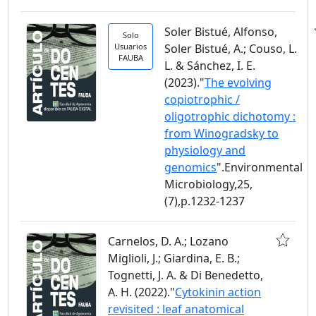
Soler Bistué, Alfonso,
Solo
Usuarios
Soler Bistué, A.; Couso, L.
FAUBA
L. & Sánchez, I. E.
(2023)."
The evolving
copiotrophic /
oligotrophic dichotomy :
from Winogradsky to
physiology and
genomics
".Environmental
Microbiology,25,
(7),p.1232-1237
Carnelos, D. A.; Lozano
Miglioli, J.; Giardina, E. B.;
Tognetti, J. A. & Di Benedetto,
A. H. (2022)."
Cytokinin action
revisited : leaf anatomical