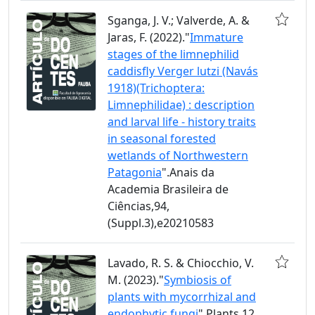
Sganga, J. V.; Valverde, A. &
Jaras, F. (2022)."
Immature
stages of the limnephilid
caddisfly Verger lutzi (Navás
1918)(Trichoptera:
Limnephilidae) : description
and larval life - history traits
in seasonal forested
wetlands of Northwestern
Patagonia
".Anais da
Academia Brasileira de
Ciências,94,
(Suppl.3),e20210583
Lavado, R. S. & Chiocchio, V.
M. (2023)."
Symbiosis of
plants with mycorrhizal and
endophytic fungi
".Plants,12,