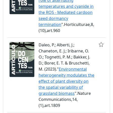
role of alternating
temperatures and cyanide in
the ROS - Mediated cardoon
seed dormancy
termination
".Horticulturae,8,
(10),art.960
Daleo, P.; Alberti, J.;
Chaneton, E. J.; Iribarne, O.
O.; Tognetti, P. M.; Bakker, J.
D.; Borer, E. T. & Bruschetti,
M. (2023)."
Environmental
heterogeneity modulates the
effect of plant diversity on
the spatial variability of
grassland biomass
".Nature
Communications,14,
(1),art.1809