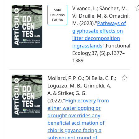
Vivanco, L.; Sánchez, M.
Solo
Usuarios
V.; Druille, M. & Omacini,
FAUBA
M. (2023)."
Pathways of
glyphosate effects on
litter decomposition
ingrasslands
".Functional
Ecology,37, (5),p.1377–
1389
Mollard, F. P. O.; Di Bella, C. E.;
Loguzzo, M. B.; Grimoldi, A.
A. & Striker, G. G.
(2022)."
High ecovery from
either waterlogging or
drought overrides any
beneficial acclimation of
chloris gayana facing a
subsequent round of