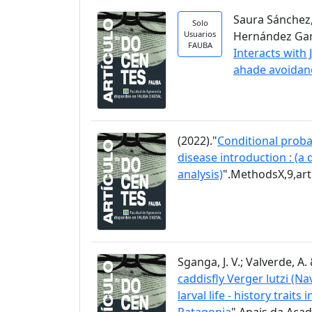
Saura Sánchez, 
Solo
Usuarios
Hernández García
FAUBA
Interacts with
ahade avoidan
(2022)."
Conditional proba
disease introduction : (a
analysis)
".MethodsX,9,ar
Sganga, J. V.; Valverde, A. 
caddisfly Verger lutzi (N
larval life - history trai
Patagonia
".Anais da Acad