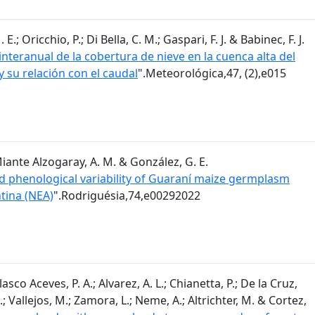
; Oricchio, P.; Di Bella, C. M.; Gaspari, F. J. & Babinec, F. J.
nteranual de la cobertura de nieve en la cuenca alta del
y su relación con el caudal
".Meteorológica,47, (2),e015
 Miante Alzogaray, A. M. & González, G. E.
 phenological variability of Guaraní maize germplasm
tina (NEA)
".Rodriguésia,74,e00292022
sco Aceves, P. A.; Alvarez, A. L.; Chianetta, P.; De la Cruz,
.; Vallejos, M.; Zamora, L.; Neme, A.; Altrichter, M. & Cortez,