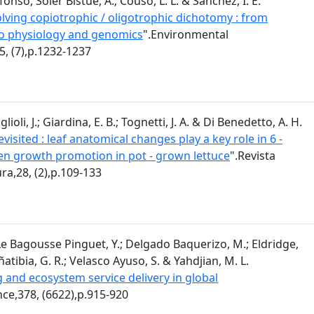
fonso, Soler Bistué, A.; Couso, L. L. & Sánchez, I. E.
lving copiotrophic / oligotrophic dichotomy : from
o physiology and genomics
".Environmental
5, (7),p.1232-1237
ioli, J.; Giardina, E. B.; Tognetti, J. A. & Di Benedetto, A. H.
evisited : leaf anatomical changes play a key role in 6 -
en growth promotion in pot - grown lettuce
".Revista
ra,28, (2),p.109-133
 Le Bagousse Pinguet, Y.; Delgado Baquerizo, M.; Eldridge,
 Oñatibia, G. R.; Velasco Ayuso, S. & Yahdjian, M. L.
 and ecosystem service delivery in global
nce,378, (6622),p.915-920