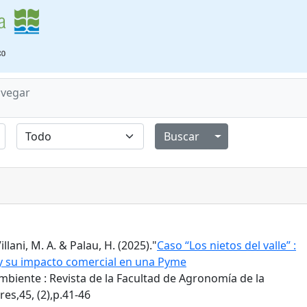
vegar
Alternar menú de
Villani, M. A. & Palau, H. (2025)."
Caso “Los nietos del valle” :
 y su impacto comercial en una Pyme
biente : Revista de la Facultad de Agronomía de la
es,45, (2),p.41-46