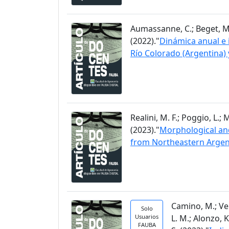
Aumassanne, C.; Beget, M. E.
(2022)."
Dinámica anual e i
Río Colorado (Argentina) 
Realini, M. F.; Poggio, L.;
(2023)."
Morphological and
from Northeastern Argen
Camino, M.; Vela
Solo
Usuarios
L. M.; Alonzo, K
FAUBA