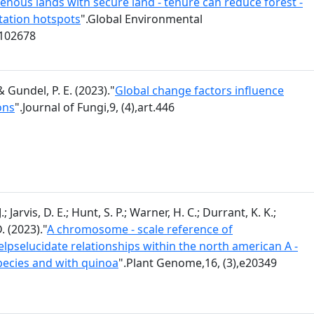
enous lands with secure land - tenure can reduce forest -
station hotspots
".Global Environmental
.102678
& Gundel, P. E. (2023)."
Global change factors influence
ons
".Journal of Fungi,9, (4),art.446
; Jarvis, D. E.; Hunt, S. P.; Warner, H. C.; Durrant, K. K.;
. (2023)."
A chromosome - scale reference of
pselucidate relationships within the north american A -
cies and with quinoa
".Plant Genome,16, (3),e20349