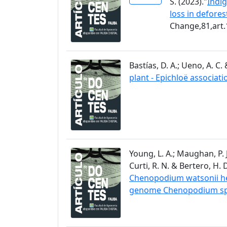
S. (2023)."
Indig
loss in defore
Change,81,art
Bastías, D. A.; Ueno, A. C. 
plant - Epichloë associati
Young, L. A.; Maughan, P. J.
Curti, R. N. & Bertero, H. D
Chenopodium watsonii hel
genome Chenopodium spe