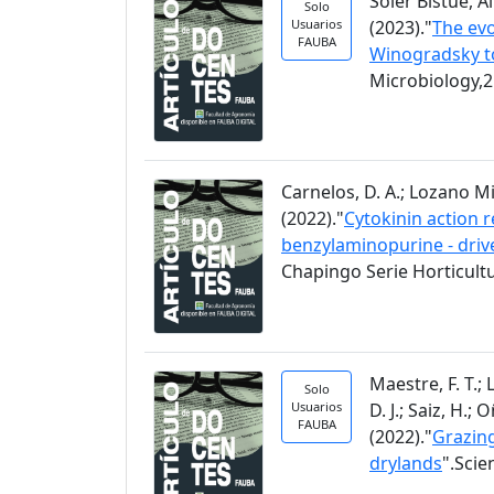
Soler Bistué, Al
Solo
Usuarios
(2023)."
The evo
FAUBA
Winogradsky t
Microbiology,2
Carnelos, D. A.; Lozano Migl
(2022)."
Cytokinin action r
benzylaminopurine - driv
Chapingo Serie Horticultu
Maestre, F. T.;
Solo
Usuarios
D. J.; Saiz, H.;
FAUBA
(2022)."
Grazing
drylands
".Scie