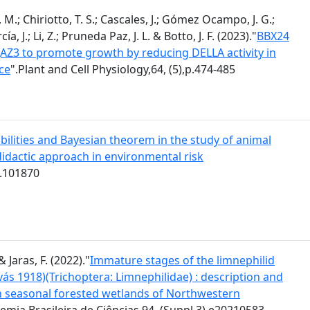
M.; Chiriotto, T. S.; Cascales, J.; Gómez Ocampo, J. G.;
, J.; Li, Z.; Pruneda Paz, J. L. & Botto, J. F. (2023)."
BBX24
 JAZ3 to promote growth by reducing DELLA activity in
ce
".Plant and Cell Physiology,64, (5),p.474-485
bilities and Bayesian theorem in the study of animal
 didactic approach in environmental risk
t.101870
& Jaras, F. (2022)."
Immature stages of the limnephilid
avás 1918)(Trichoptera: Limnephilidae) : description and
ts in seasonal forested wetlands of Northwestern
emia Brasileira de Ciências,94, (Suppl.3),e20210583