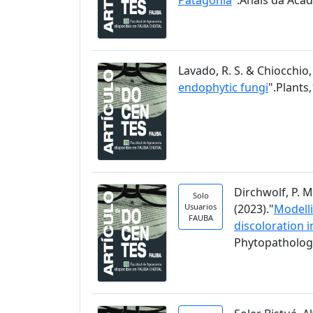
Lavado, R. S. & Chiocchio, 
endophytic fungi
".Plants,
Dirchwolf, P. M
Solo
Usuarios
(2023)."
Modelli
FAUBA
discoloration 
Phytopathology