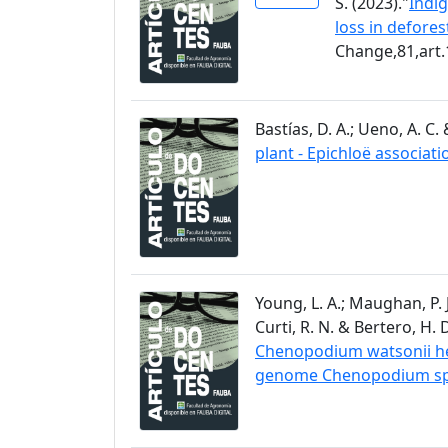
S. (2023)."
Indig
loss in defore
Change,81,art
Bastías, D. A.; Ueno, A. C. 
plant - Epichloë associati
Young, L. A.; Maughan, P. J.
Curti, R. N. & Bertero, H. D
Chenopodium watsonii hel
genome Chenopodium spe