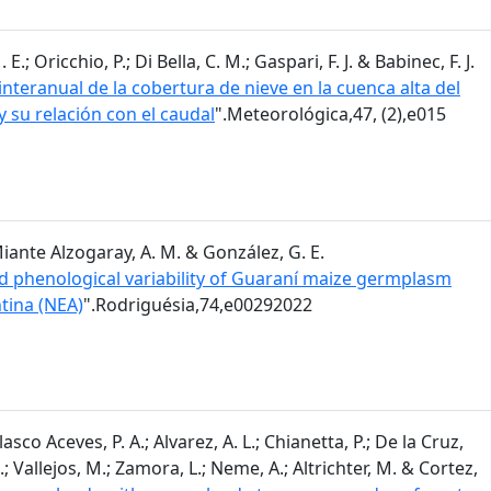
; Oricchio, P.; Di Bella, C. M.; Gaspari, F. J. & Babinec, F. J.
nteranual de la cobertura de nieve en la cuenca alta del
y su relación con el caudal
".Meteorológica,47, (2),e015
 Miante Alzogaray, A. M. & González, G. E.
 phenological variability of Guaraní maize germplasm
tina (NEA)
".Rodriguésia,74,e00292022
sco Aceves, P. A.; Alvarez, A. L.; Chianetta, P.; De la Cruz,
.; Vallejos, M.; Zamora, L.; Neme, A.; Altrichter, M. & Cortez,