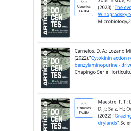
Soler Bistué, Al
Solo
Usuarios
(2023)."
The evo
FAUBA
Winogradsky t
Microbiology,2
Carnelos, D. A.; Lozano Migl
(2022)."
Cytokinin action r
benzylaminopurine - driv
Chapingo Serie Horticultu
Maestre, F. T.;
Solo
Usuarios
D. J.; Saiz, H.;
FAUBA
(2022)."
Grazing
drylands
".Scie