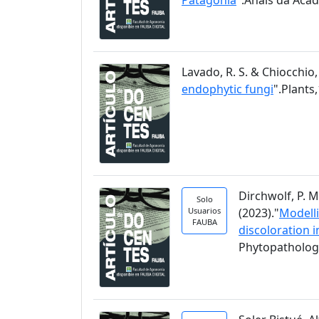
Lavado, R. S. & Chiocchio, 
endophytic fungi
".Plants,
Dirchwolf, P. M
Solo
Usuarios
(2023)."
Modelli
FAUBA
discoloration 
Phytopathology