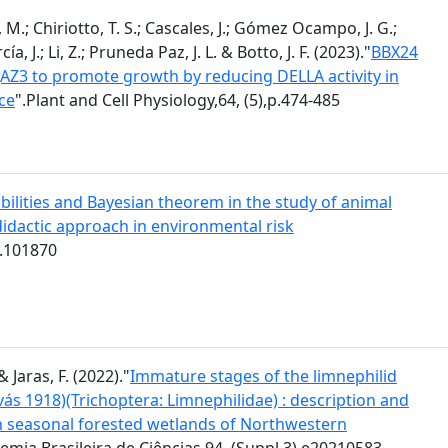
M.; Chiriotto, T. S.; Cascales, J.; Gómez Ocampo, J. G.;
, J.; Li, Z.; Pruneda Paz, J. L. & Botto, J. F. (2023)."
BBX24
 JAZ3 to promote growth by reducing DELLA activity in
ce
".Plant and Cell Physiology,64, (5),p.474-485
bilities and Bayesian theorem in the study of animal
 didactic approach in environmental risk
t.101870
& Jaras, F. (2022)."
Immature stages of the limnephilid
avás 1918)(Trichoptera: Limnephilidae) : description and
ts in seasonal forested wetlands of Northwestern
emia Brasileira de Ciências,94, (Suppl.3),e20210583