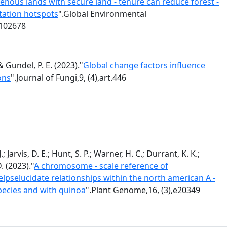
enous lands with secure land - tenure can reduce forest -
station hotspots
".Global Environmental
.102678
& Gundel, P. E. (2023)."
Global change factors influence
ons
".Journal of Fungi,9, (4),art.446
; Jarvis, D. E.; Hunt, S. P.; Warner, H. C.; Durrant, K. K.;
. (2023)."
A chromosome - scale reference of
pselucidate relationships within the north american A -
cies and with quinoa
".Plant Genome,16, (3),e20349