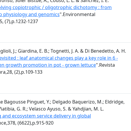
fonso, Soler Bistué, A.; Couso, L. L. & Sánchez, I. E.
lving copiotrophic / oligotrophic dichotomy : from
o physiology and genomics
".Environmental
5, (7),p.1232-1237
ioli, J.; Giardina, E. B.; Tognetti, J. A. & Di Benedetto, A. H.
evisited : leaf anatomical changes play a key role in 6 -
en growth promotion in pot - grown lettuce
".Revista
ra,28, (2),p.109-133
 Le Bagousse Pinguet, Y.; Delgado Baquerizo, M.; Eldridge,
 Oñatibia, G. R.; Velasco Ayuso, S. & Yahdjian, M. L.
 and ecosystem service delivery in global
nce,378, (6622),p.915-920