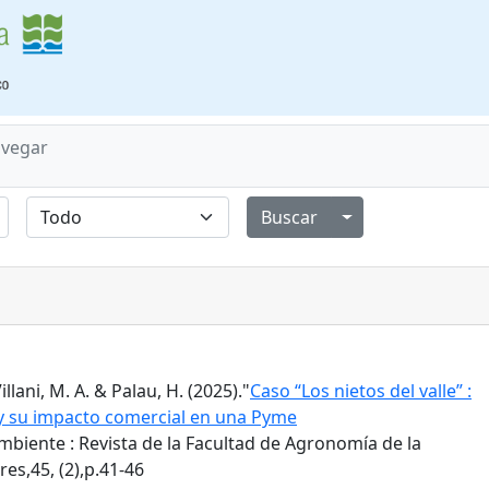
vegar
Alternar menú de
Villani, M. A. & Palau, H. (2025)."
Caso “Los nietos del valle” :
 y su impacto comercial en una Pyme
biente : Revista de la Facultad de Agronomía de la
es,45, (2),p.41-46