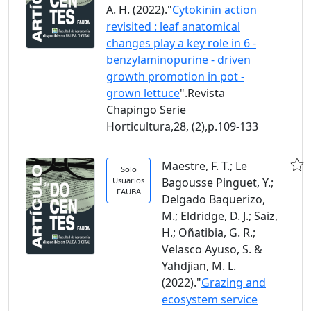
A. H. (2022)."
Cytokinin action
revisited : leaf anatomical
changes play a key role in 6 -
benzylaminopurine - driven
growth promotion in pot -
grown lettuce
".Revista
Chapingo Serie
Horticultura,28, (2),p.109-133
Maestre, F. T.; Le
Solo
Usuarios
Bagousse Pinguet, Y.;
FAUBA
Delgado Baquerizo,
M.; Eldridge, D. J.; Saiz,
H.; Oñatibia, G. R.;
Velasco Ayuso, S. &
Yahdjian, M. L.
(2022)."
Grazing and
ecosystem service