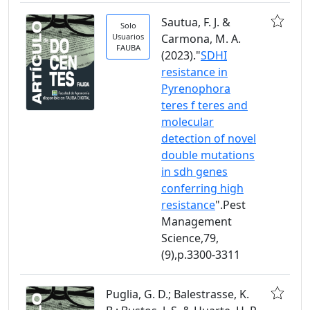
Sautua, F. J. &
Solo
Usuarios
Carmona, M. A.
FAUBA
(2023)."
SDHI
resistance in
Pyrenophora
teres f teres and
molecular
detection of novel
double mutations
in sdh genes
conferring high
resistance
".Pest
Management
Science,79,
(9),p.3300-3311
Puglia, G. D.; Balestrasse, K.