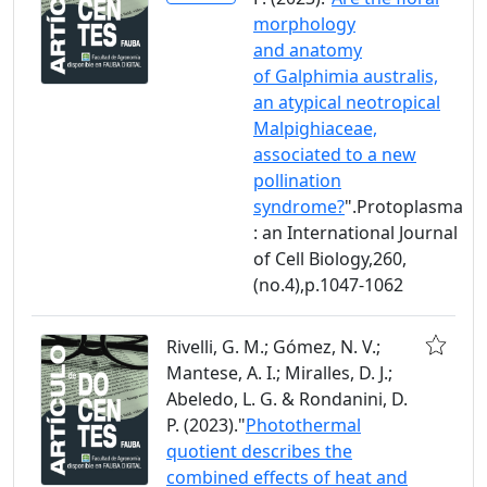
morphology
and anatomy
of Galphimia australis,
an atypical neotropical
Malpighiaceae,
associated to a new
pollination
syndrome?
".Protoplasma
: an International Journal
of Cell Biology,260,
(no.4),p.1047-1062
Rivelli, G. M.; Gómez, N. V.;
Mantese, A. I.; Miralles, D. J.;
Abeledo, L. G. & Rondanini, D.
P. (2023)."
Photothermal
quotient describes the
combined effects of heat and