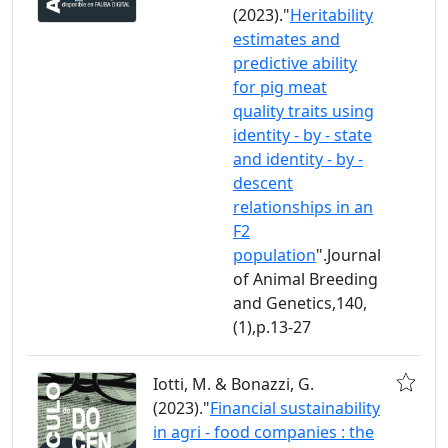
(2023)."
Heritability
estimates and
predictive ability
for pig meat
quality traits using
identity - by - state
and identity - by -
descent
relationships in an
F2
population
".Journal
of Animal Breeding
and Genetics,140,
(1),p.13-27
Iotti, M. & Bonazzi, G.
(2023)."
Financial sustainability
in agri - food companies : the