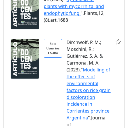
plants with mycorrhizal and
endophytic fungi
".Plants,12,
(8),art.1688
Dirchwolf, P. M.;
Solo
Usuarios
Moschini, R.;
FAUBA
Gutiérrez, S. A. &
Carmona, M. A.
(2023)."
Modelling of
the effects of
environmental
factors on rice grain
discoloration
incidence in
Corrientes province,
Argentina
".Journal
of