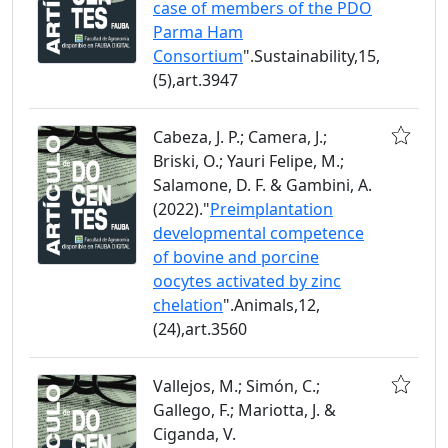
case of members of the PDO
Parma Ham
Consortium
".Sustainability,15,
(5),art.3947
Cabeza, J. P.; Camera, J.;
Briski, O.; Yauri Felipe, M.;
Salamone, D. F. & Gambini, A.
(2022)."
Preimplantation
developmental competence
of bovine and porcine
oocytes activated by zinc
chelation
".Animals,12,
(24),art.3560
Vallejos, M.; Simón, C.;
Gallego, F.; Mariotta, J. &
Ciganda, V.