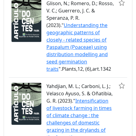
Glison, N.; Romero, D.; Rosso,
V. C.; Guerrero, J. C. &
Speranza, P. R.
(2023)."
Understanding the
geographic patterns of
closely - related species of
Paspalum (Poaceae) using
distribution modelling and
seed germination
traits
".Plants,12, (6),art.1342
Yahdjian, M. L.; Carboni, L. J.;
Velasco Ayuso, S. & Oñatibia,
G. R. (2023)."
Intensification
of livestock farming in times
of climate change : the
challenges of domestic
grazing in the drylands of