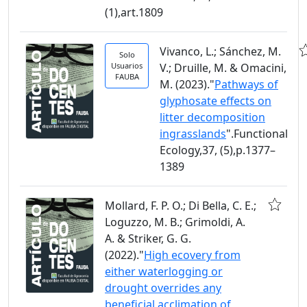
(1),art.1809
Vivanco, L.; Sánchez, M.
Solo
Usuarios
V.; Druille, M. & Omacini,
FAUBA
M. (2023)."
Pathways of
glyphosate effects on
litter decomposition
ingrasslands
".Functional
Ecology,37, (5),p.1377–
1389
Mollard, F. P. O.; Di Bella, C. E.;
Loguzzo, M. B.; Grimoldi, A.
A. & Striker, G. G.
(2022)."
High ecovery from
either waterlogging or
drought overrides any
beneficial acclimation of