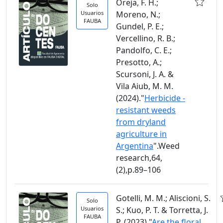
Oreja, F. H.;
Solo
Usuarios
Moreno, N.;
FAUBA
Gundel, P. E.;
Vercellino, R. B.;
Pandolfo, C. E.;
Presotto, A.;
Scursoni, J. A. &
Vila Aiub, M. M.
(2024)."
Herbicide -
resistant weeds
from dryland
agriculture in
Argentina
".Weed
research,64,
(2),p.89–106
Gotelli, M. M.; Aliscioni, S.
Solo
Usuarios
S.; Kuo, P. T. & Torretta, J.
FAUBA
P. (2023)."
Are the floral