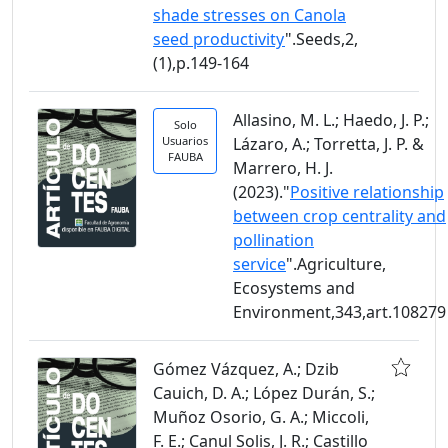
shade stresses on Canola
seed productivity
".Seeds,2,
(1),p.149-164
Allasino, M. L.; Haedo, J. P.;
Solo
Usuarios
Lázaro, A.; Torretta, J. P. &
FAUBA
Marrero, H. J.
(2023)."
Positive relationship
between crop centrality and
pollination
service
".Agriculture,
Ecosystems and
Environment,343,art.108279
Gómez Vázquez, A.; Dzib
Cauich, D. A.; López Durán, S.;
Muñoz Osorio, G. A.; Miccoli,
F. E.; Canul Solis, J. R.; Castillo