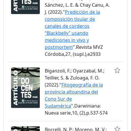
Sánchez, L. E. & Chay Canu, A.
J. (2022)."
Predicción de la
composición tisular de
canales de corderos
“Blackbelly” usando
mediciones in vivo y
postmortem
".Revista MVZ
Córdoba,27, (supl.),e2933
Biganzoli, F.; Oyarzabal, M.;
Teillier, S. & Zuloaga, F. O.
(2022)."
Fitogeografía de la
provincia altoandina del
Cono Sur de
Sudamérica
".Darwiniana:
Nueva serie,10, (2),p.537-574
Borrelli, N. P.; Moreno, M. V.;