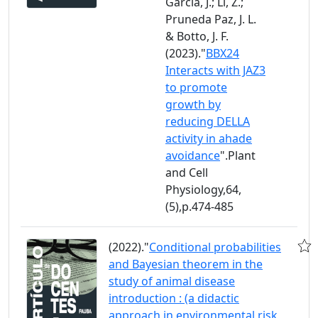
García, J.; Li, Z.;
Pruneda Paz, J. L.
& Botto, J. F.
(2023)."
BBX24
Interacts with JAZ3
to promote
growth by
reducing DELLA
activity in ahade
avoidance
".Plant
and Cell
Physiology,64,
(5),p.474-485
(2022)."
Conditional probabilities
and Bayesian theorem in the
study of animal disease
introduction : (a didactic
approach in environmental risk