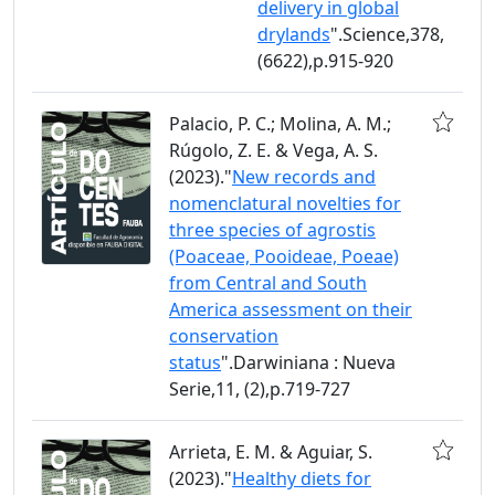
delivery in global
drylands
".Science,378,
(6622),p.915-920
Palacio, P. C.; Molina, A. M.;
Rúgolo, Z. E. & Vega, A. S.
(2023)."
New records and
nomenclatural novelties for
three species of agrostis
(Poaceae, Pooideae, Poeae)
from Central and South
America assessment on their
conservation
status
".Darwiniana : Nueva
Serie,11, (2),p.719-727
Arrieta, E. M. & Aguiar, S.
(2023)."
Healthy diets for