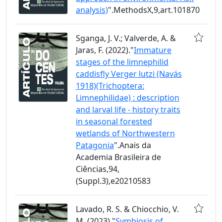
analysis)
".MethodsX,9,art.101870
Sganga, J. V.; Valverde, A. &
Jaras, F. (2022)."
Immature
stages of the limnephilid
caddisfly Verger lutzi (Navás
1918)(Trichoptera:
Limnephilidae) : description
and larval life - history traits
in seasonal forested
wetlands of Northwestern
Patagonia
".Anais da
Academia Brasileira de
Ciências,94,
(Suppl.3),e20210583
Lavado, R. S. & Chiocchio, V.
M. (2023)."
Symbiosis of