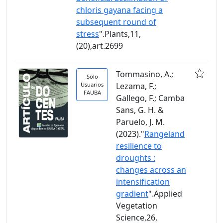
chloris gayana facing a
subsequent round of
stress
".Plants,11,
(20),art.2699
Tommasino, A.;
Solo
Usuarios
Lezama, F.;
FAUBA
Gallego, F.; Camba
Sans, G. H. &
Paruelo, J. M.
(2023)."
Rangeland
resilience to
droughts :
changes across an
intensification
gradient
".Applied
Vegetation
Science,26,