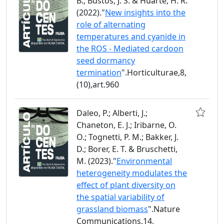
B.; Bustos, J. S. & Huarte, H. R.
(2022)."
New insights into the
role of alternating
temperatures and cyanide in
the ROS - Mediated cardoon
seed dormancy
termination
".Horticulturae,8,
(10),art.960
Daleo, P.; Alberti, J.;
Chaneton, E. J.; Iribarne, O.
O.; Tognetti, P. M.; Bakker, J.
D.; Borer, E. T. & Bruschetti,
M. (2023)."
Environmental
heterogeneity modulates the
effect of plant diversity on
the spatial variability of
grassland biomass
".Nature
Communications,14,