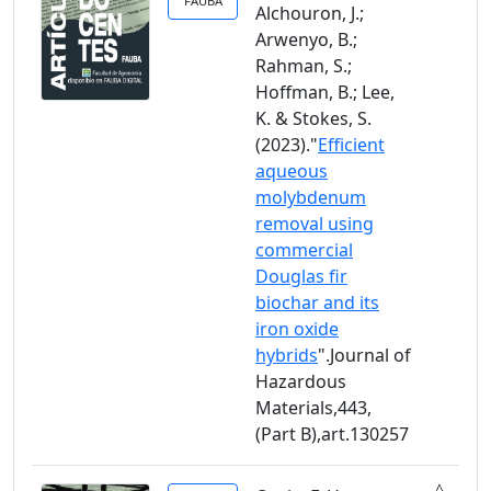
FAUBA
Alchouron, J.;
Arwenyo, B.;
Rahman, S.;
Hoffman, B.; Lee,
K. & Stokes, S.
(2023)."
Efficient
aqueous
molybdenum
removal using
commercial
Douglas fir
biochar and its
iron oxide
hybrids
".Journal of
Hazardous
Materials,443,
(Part B),art.130257