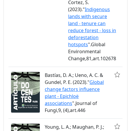
Cortez, S.
(2023)."
Indigenous
lands with secure
land - tenure can
reduce forest - loss in
deforestation
hotspots
".Global
Environmental
Change,81,art.102678
Bastías, D. A.; Ueno, A. C. &
Gundel, P. E. (2023)."
Global
change factors influence
plant - Epichloë
associations
".Journal of
Fungi,9, (4),art.446
Young, L. A.; Maughan, P. J.;