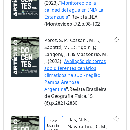
(2023)."
Monitoreo de la
calidad del agua en INIA La
Estanzuela
".Revista INIA
(Montevideo),72,p.98-102
Pérez, S. P.; Cassani, M. T.;
Sabatté, M. L.; Irigoin, J.;
Langoni, J. I. & Massobrio, M.
J. (2022)."
Avaliação de terras
sob diferentes cenários
climáticos na sub - região
Pampa Arenosa,
Argentina
".Revista Brasileira
de Geografia Física,15,
(6),p.2821-2830
Das, N. K.;
Solo
Usuarios
Navarathna, C. M.;