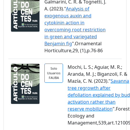
Galmarini, C. R. & Tognetti, J.
A. (2023)."
Analysis of
exogenous auxin and
cytokinin action in
overcoming root restriction
in green and variegated
Benjamin fig
".Ornamental
Horticulture,29, (1),p.76-86
Mochi, L. S.; Aguiar, M. R.;
Solo
Usuarios
Aranda, M. J.; Biganzoli, F. &
FAUBA
Mazía, C. N. (2023)."
Savanna
tree regrowth after
defoliation explained by bud
activation rather than
reserve mobilization
".Forest
Ecology and
Management,539,art.12100