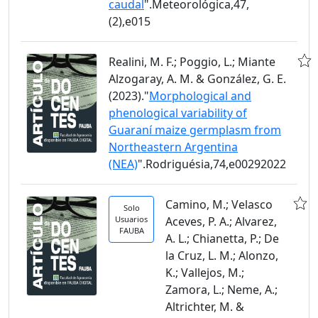
caudal
".Meteorológica,47,
(2),e015
Realini, M. F.; Poggio, L.; Miante
Alzogaray, A. M. & González, G. E.
(2023)."
Morphological and
phenological variability of
Guaraní maize germplasm from
Northeastern Argentina
(NEA)
".Rodriguésia,74,e00292022
Camino, M.; Velasco
Solo
Usuarios
Aceves, P. A.; Alvarez,
FAUBA
A. L.; Chianetta, P.; De
la Cruz, L. M.; Alonzo,
K.; Vallejos, M.;
Zamora, L.; Neme, A.;
Altrichter, M. &