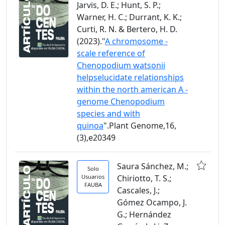
Jarvis, D. E.; Hunt, S. P.;
Warner, H. C.; Durrant, K. K.;
Curti, R. N. & Bertero, H. D.
(2023)."
A chromosome -
scale reference of
Chenopodium watsonii
helpselucidate relationships
within the north american A -
genome Chenopodium
species and with
quinoa
".Plant Genome,16,
(3),e20349
Saura Sánchez, M.;
Solo
Usuarios
Chiriotto, T. S.;
FAUBA
Cascales, J.;
Gómez Ocampo, J.
G.; Hernández