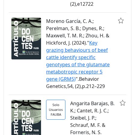
(2),e12722
Moreno García, C. A.;
Perelman, S. B.; Dynes, R.;
Maxwell, T. M. R.; Zhou, H. &
Hickford, J. (2024)."
Key
grazing behaviours of beef
cattle identify specific
genotypes of the glutamate
metabotropic receptor 5
gene (GRM5)
".Behavior
Genetics,54, (2),p.212–229
Angarita Barajas, B.
Solo
Usuarios
K.; Cantet, R. J. C.;
FAUBA
Steibel, J. P.;
Schrauf, M. F. &
Forneris, N. S.