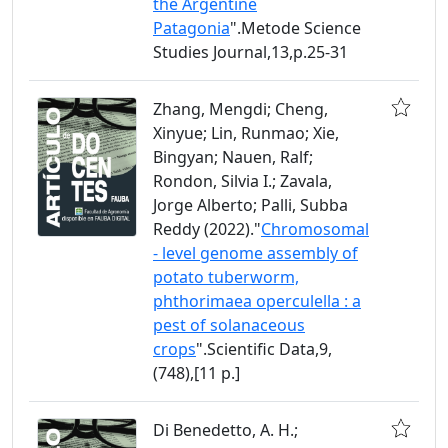
the Argentine
Patagonia
".Metode Science
Studies Journal,13,p.25-31
Zhang, Mengdi; Cheng,
Xinyue; Lin, Runmao; Xie,
Bingyan; Nauen, Ralf;
Rondon, Silvia I.; Zavala,
Jorge Alberto; Palli, Subba
Reddy (2022)."
Chromosomal
- level genome assembly of
potato tuberworm,
phthorimaea operculella : a
pest of solanaceous
crops
".Scientific Data,9,
(748),[11 p.]
Di Benedetto, A. H.;