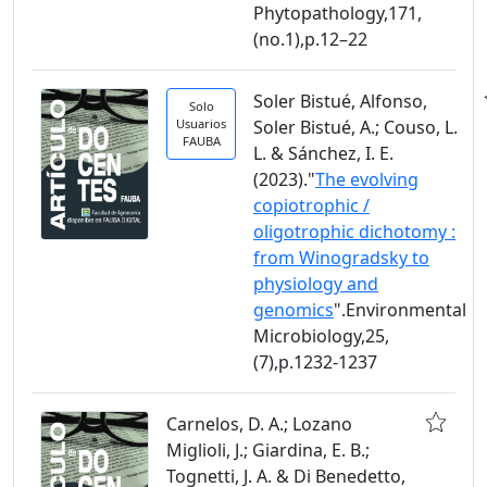
Phytopathology,171,
(no.1),p.12–22
Soler Bistué, Alfonso,
Solo
Usuarios
Soler Bistué, A.; Couso, L.
FAUBA
L. & Sánchez, I. E.
(2023)."
The evolving
copiotrophic /
oligotrophic dichotomy :
from Winogradsky to
physiology and
genomics
".Environmental
Microbiology,25,
(7),p.1232-1237
Carnelos, D. A.; Lozano
Miglioli, J.; Giardina, E. B.;
Tognetti, J. A. & Di Benedetto,