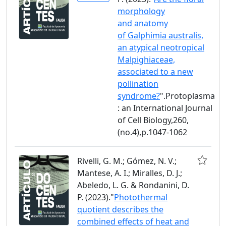
morphology
and anatomy
of Galphimia australis,
an atypical neotropical
Malpighiaceae,
associated to a new
pollination
syndrome?
".Protoplasma
: an International Journal
of Cell Biology,260,
(no.4),p.1047-1062
Rivelli, G. M.; Gómez, N. V.;
Mantese, A. I.; Miralles, D. J.;
Abeledo, L. G. & Rondanini, D.
P. (2023)."
Photothermal
quotient describes the
combined effects of heat and