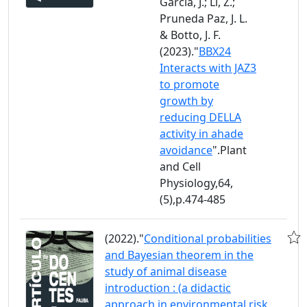
García, J.; Li, Z.;
Pruneda Paz, J. L.
& Botto, J. F.
(2023)."
BBX24
Interacts with JAZ3
to promote
growth by
reducing DELLA
activity in ahade
avoidance
".Plant
and Cell
Physiology,64,
(5),p.474-485
(2022)."
Conditional probabilities
and Bayesian theorem in the
study of animal disease
introduction : (a didactic
approach in environmental risk