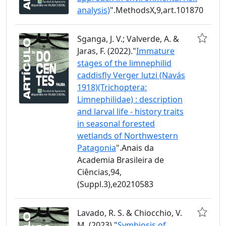
analysis)
".MethodsX,9,art.101870
Sganga, J. V.; Valverde, A. &
Jaras, F. (2022)."
Immature
stages of the limnephilid
caddisfly Verger lutzi (Navás
1918)(Trichoptera:
Limnephilidae) : description
and larval life - history traits
in seasonal forested
wetlands of Northwestern
Patagonia
".Anais da
Academia Brasileira de
Ciências,94,
(Suppl.3),e20210583
Lavado, R. S. & Chiocchio, V.
M. (2023)."
Symbiosis of