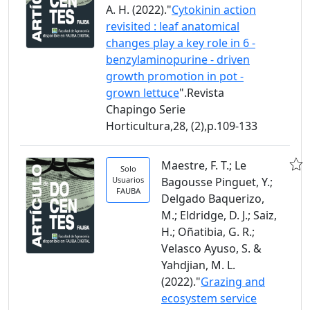
A. H. (2022)."
Cytokinin action
revisited : leaf anatomical
changes play a key role in 6 -
benzylaminopurine - driven
growth promotion in pot -
grown lettuce
".Revista
Chapingo Serie
Horticultura,28, (2),p.109-133
Maestre, F. T.; Le
Solo
Usuarios
Bagousse Pinguet, Y.;
FAUBA
Delgado Baquerizo,
M.; Eldridge, D. J.; Saiz,
H.; Oñatibia, G. R.;
Velasco Ayuso, S. &
Yahdjian, M. L.
(2022)."
Grazing and
ecosystem service