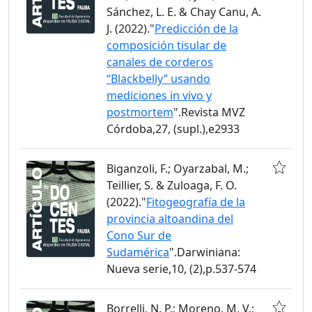
Sánchez, L. E. & Chay Canu, A.
J. (2022)."
Predicción de la
composición tisular de
canales de corderos
“Blackbelly” usando
mediciones in vivo y
postmortem
".Revista MVZ
Córdoba,27, (supl.),e2933
Biganzoli, F.; Oyarzabal, M.;
Teillier, S. & Zuloaga, F. O.
(2022)."
Fitogeografía de la
provincia altoandina del
Cono Sur de
Sudamérica
".Darwiniana:
Nueva serie,10, (2),p.537-574
Borrelli, N. P.; Moreno, M. V.;