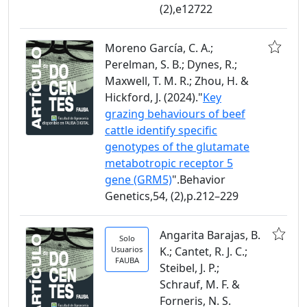
(2),e12722
Moreno García, C. A.;
Perelman, S. B.; Dynes, R.;
Maxwell, T. M. R.; Zhou, H. &
Hickford, J. (2024)."
Key
grazing behaviours of beef
cattle identify specific
genotypes of the glutamate
metabotropic receptor 5
gene (GRM5)
".Behavior
Genetics,54, (2),p.212–229
Angarita Barajas, B.
Solo
Usuarios
K.; Cantet, R. J. C.;
FAUBA
Steibel, J. P.;
Schrauf, M. F. &
Forneris, N. S.