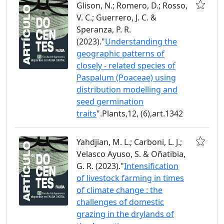
Glison, N.; Romero, D.; Rosso,
V. C.; Guerrero, J. C. &
Speranza, P. R.
(2023)."
Understanding the
geographic patterns of
closely - related species of
Paspalum (Poaceae) using
distribution modelling and
seed germination
traits
".Plants,12, (6),art.1342
Yahdjian, M. L.; Carboni, L. J.;
Velasco Ayuso, S. & Oñatibia,
G. R. (2023)."
Intensification
of livestock farming in times
of climate change : the
challenges of domestic
grazing in the drylands of