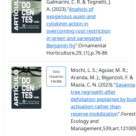
Galmarini, C. R. & Tognetti, J.
A. (2023)."
Analysis of
exogenous auxin and
cytokinin action in
overcoming root restriction
in green and variegated
Benjamin fig
".Ornamental
Horticulture,29, (1),p.76-86
Mochi, L. S.; Aguiar, M. R.;
Solo
Usuarios
Aranda, M. J.; Biganzoli, F. &
FAUBA
Mazía, C. N. (2023)."
Savanna
tree regrowth after
defoliation explained by bud
activation rather than
reserve mobilization
".Forest
Ecology and
Management,539,art.12100