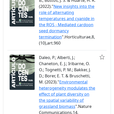
B.; Bustos, J. S. & Huarte, H. R.
(2022)."
New insights into the
role of alternating
temperatures and cyanide in
the ROS - Mediated cardoon
seed dormancy
termination
".Horticulturae,8,
(10),art.960
Daleo, P.; Alberti, J.;
Chaneton, E. J.; Iribarne, O.
O.; Tognetti, P. M.; Bakker, J.
D.; Borer, E. T. & Bruschetti,
M. (2023)."
Environmental
heterogeneity modulates the
effect of plant diversity on
the spatial variability of
grassland biomass
".Nature
Communications,14,