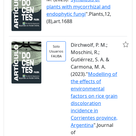
plants with mycorrhizal and
endophytic fungi
".Plants,12,
(8),art.1688
Dirchwolf, P. M.;
Solo
Usuarios
Moschini, R.;
FAUBA
Gutiérrez, S. A. &
Carmona, M. A.
(2023)."
Modelling of
the effects of
environmental
factors on rice grain
discoloration
incidence in
Corrientes province,
Argentina
".Journal
of