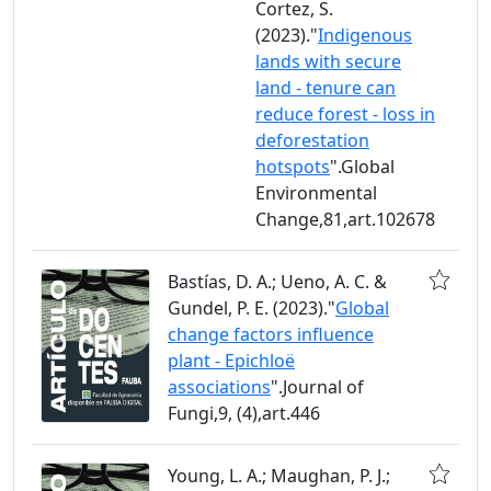
Cortez, S.
(2023)."
Indigenous
lands with secure
land - tenure can
reduce forest - loss in
deforestation
hotspots
".Global
Environmental
Change,81,art.102678
Bastías, D. A.; Ueno, A. C. &
Gundel, P. E. (2023)."
Global
change factors influence
plant - Epichloë
associations
".Journal of
Fungi,9, (4),art.446
Young, L. A.; Maughan, P. J.;