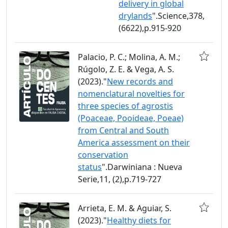
delivery in global
drylands
".Science,378,
(6622),p.915-920
Palacio, P. C.; Molina, A. M.;
Rúgolo, Z. E. & Vega, A. S.
(2023)."
New records and
nomenclatural novelties for
three species of agrostis
(Poaceae, Pooideae, Poeae)
from Central and South
America assessment on their
conservation
status
".Darwiniana : Nueva
Serie,11, (2),p.719-727
Arrieta, E. M. & Aguiar, S.
(2023)."
Healthy diets for