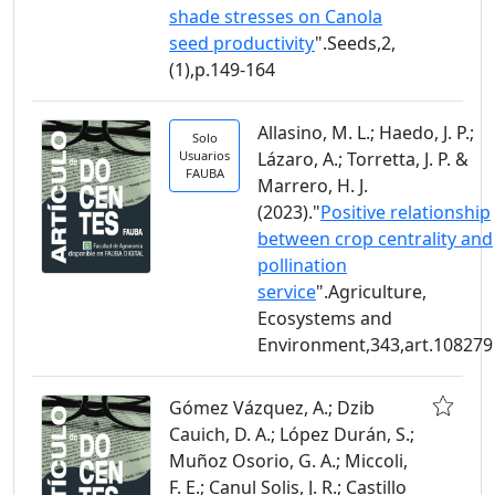
shade stresses on Canola
seed productivity
".Seeds,2,
(1),p.149-164
Allasino, M. L.; Haedo, J. P.;
Solo
Usuarios
Lázaro, A.; Torretta, J. P. &
FAUBA
Marrero, H. J.
(2023)."
Positive relationship
between crop centrality and
pollination
service
".Agriculture,
Ecosystems and
Environment,343,art.108279
Gómez Vázquez, A.; Dzib
Cauich, D. A.; López Durán, S.;
Muñoz Osorio, G. A.; Miccoli,
F. E.; Canul Solis, J. R.; Castillo