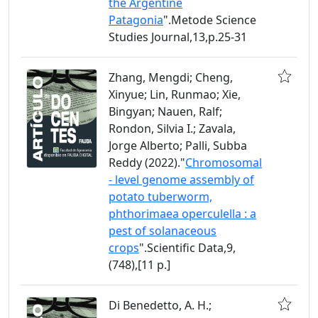
the Argentine
Patagonia
".Metode Science
Studies Journal,13,p.25-31
Zhang, Mengdi; Cheng,
Xinyue; Lin, Runmao; Xie,
Bingyan; Nauen, Ralf;
Rondon, Silvia I.; Zavala,
Jorge Alberto; Palli, Subba
Reddy (2022)."
Chromosomal
- level genome assembly of
potato tuberworm,
phthorimaea operculella : a
pest of solanaceous
crops
".Scientific Data,9,
(748),[11 p.]
Di Benedetto, A. H.;