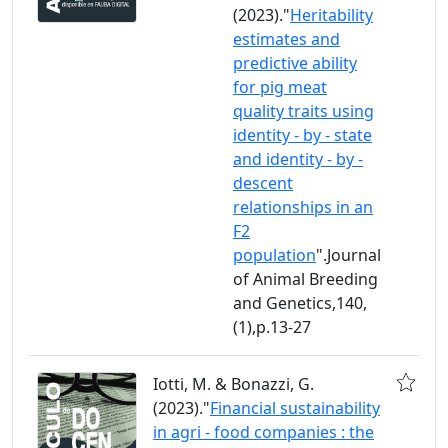
(2023)."
Heritability
estimates and
predictive ability
for pig meat
quality traits using
identity - by - state
and identity - by -
descent
relationships in an
F2
population
".Journal
of Animal Breeding
and Genetics,140,
(1),p.13-27
Iotti, M. & Bonazzi, G.
(2023)."
Financial sustainability
in agri - food companies : the