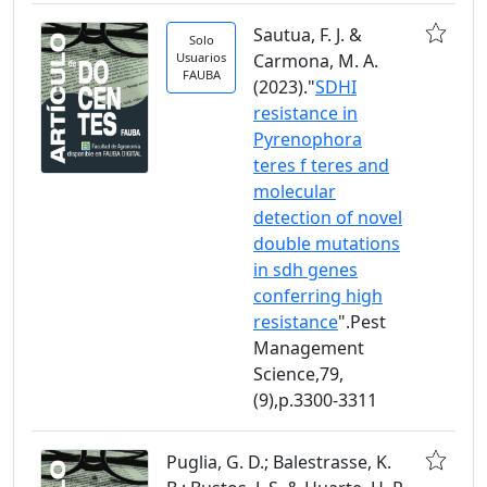
Sautua, F. J. &
Solo
Usuarios
Carmona, M. A.
FAUBA
(2023)."
SDHI
resistance in
Pyrenophora
teres f teres and
molecular
detection of novel
double mutations
in sdh genes
conferring high
resistance
".Pest
Management
Science,79,
(9),p.3300-3311
Puglia, G. D.; Balestrasse, K.