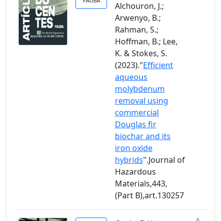
FAUBA
Alchouron, J.;
Arwenyo, B.;
Rahman, S.;
Hoffman, B.; Lee,
K. & Stokes, S.
(2023)."
Efficient
aqueous
molybdenum
removal using
commercial
Douglas fir
biochar and its
iron oxide
hybrids
".Journal of
Hazardous
Materials,443,
(Part B),art.130257