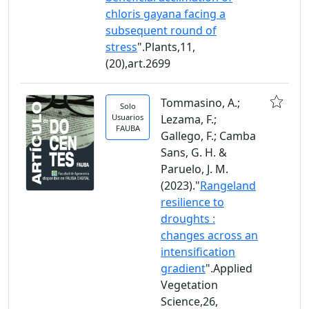
chloris gayana facing a
subsequent round of
stress
".Plants,11,
(20),art.2699
Tommasino, A.;
Solo
Usuarios
Lezama, F.;
FAUBA
Gallego, F.; Camba
Sans, G. H. &
Paruelo, J. M.
(2023)."
Rangeland
resilience to
droughts :
changes across an
intensification
gradient
".Applied
Vegetation
Science,26,