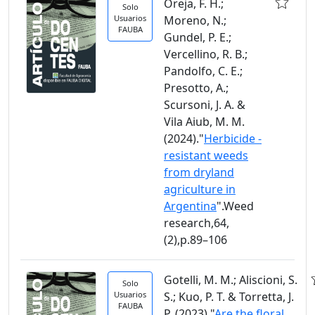
Oreja, F. H.;
Solo
Usuarios
Moreno, N.;
FAUBA
Gundel, P. E.;
Vercellino, R. B.;
Pandolfo, C. E.;
Presotto, A.;
Scursoni, J. A. &
Vila Aiub, M. M.
(2024)."
Herbicide -
resistant weeds
from dryland
agriculture in
Argentina
".Weed
research,64,
(2),p.89–106
Gotelli, M. M.; Aliscioni, S.
Solo
Usuarios
S.; Kuo, P. T. & Torretta, J.
FAUBA
P. (2023)."
Are the floral