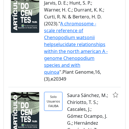
Jarvis, D. E.; Hunt, S. P.;
Warner, H. C.; Durrant, K. K.;
Curti, R. N. & Bertero, H. D.
(2023)."
A chromosome -
scale reference of
Chenopodium watsonii
helpselucidate relationships
within the north american A -
genome Chenopodium
species and with
quinoa
".Plant Genome,16,
(3),e20349
Saura Sánchez, M.;
Solo
Usuarios
Chiriotto, T. S.;
FAUBA
Cascales, J.;
Gómez Ocampo, J.
G.; Hernández