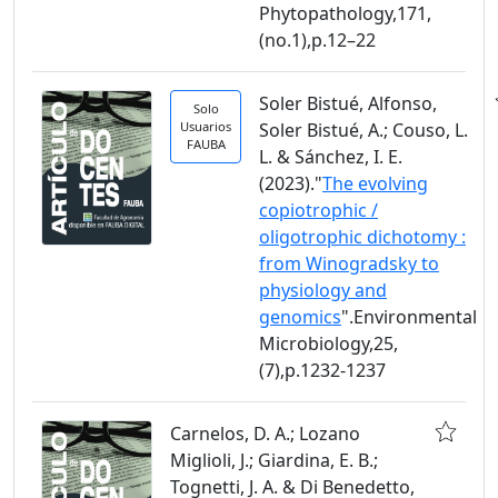
Phytopathology,171,
(no.1),p.12–22
Soler Bistué, Alfonso,
Solo
Usuarios
Soler Bistué, A.; Couso, L.
FAUBA
L. & Sánchez, I. E.
(2023)."
The evolving
copiotrophic /
oligotrophic dichotomy :
from Winogradsky to
physiology and
genomics
".Environmental
Microbiology,25,
(7),p.1232-1237
Carnelos, D. A.; Lozano
Miglioli, J.; Giardina, E. B.;
Tognetti, J. A. & Di Benedetto,