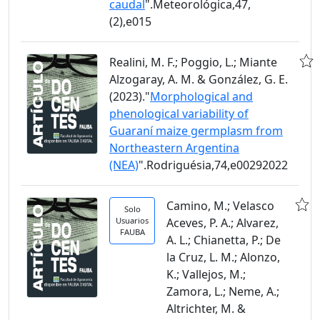
caudal
".Meteorológica,47,
(2),e015
Realini, M. F.; Poggio, L.; Miante
Alzogaray, A. M. & González, G. E.
(2023)."
Morphological and
phenological variability of
Guaraní maize germplasm from
Northeastern Argentina
(NEA)
".Rodriguésia,74,e00292022
Camino, M.; Velasco
Solo
Usuarios
Aceves, P. A.; Alvarez,
FAUBA
A. L.; Chianetta, P.; De
la Cruz, L. M.; Alonzo,
K.; Vallejos, M.;
Zamora, L.; Neme, A.;
Altrichter, M. &