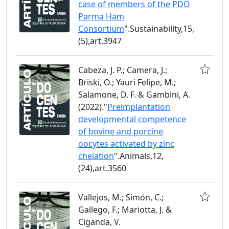
case of members of the PDO
Parma Ham
Consortium
".Sustainability,15,
(5),art.3947
Cabeza, J. P.; Camera, J.;
Briski, O.; Yauri Felipe, M.;
Salamone, D. F. & Gambini, A.
(2022)."
Preimplantation
developmental competence
of bovine and porcine
oocytes activated by zinc
chelation
".Animals,12,
(24),art.3560
Vallejos, M.; Simón, C.;
Gallego, F.; Mariotta, J. &
Ciganda, V.