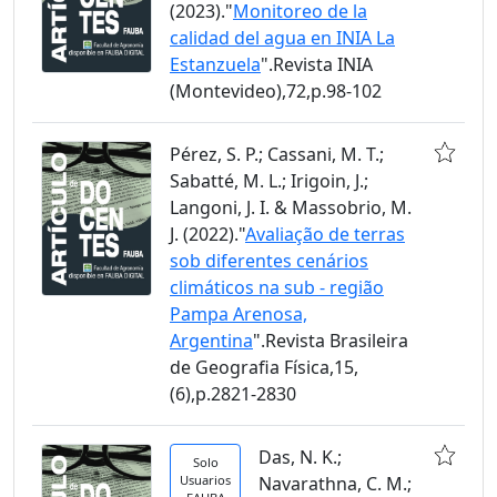
(2023)."
Monitoreo de la
calidad del agua en INIA La
Estanzuela
".Revista INIA
(Montevideo),72,p.98-102
Pérez, S. P.; Cassani, M. T.;
Sabatté, M. L.; Irigoin, J.;
Langoni, J. I. & Massobrio, M.
J. (2022)."
Avaliação de terras
sob diferentes cenários
climáticos na sub - região
Pampa Arenosa,
Argentina
".Revista Brasileira
de Geografia Física,15,
(6),p.2821-2830
Das, N. K.;
Solo
Usuarios
Navarathna, C. M.;