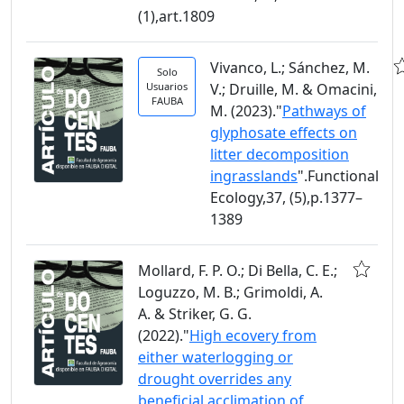
(1),art.1809
Vivanco, L.; Sánchez, M.
Solo
Usuarios
V.; Druille, M. & Omacini,
FAUBA
M. (2023)."
Pathways of
glyphosate effects on
litter decomposition
ingrasslands
".Functional
Ecology,37, (5),p.1377–
1389
Mollard, F. P. O.; Di Bella, C. E.;
Loguzzo, M. B.; Grimoldi, A.
A. & Striker, G. G.
(2022)."
High ecovery from
either waterlogging or
drought overrides any
beneficial acclimation of