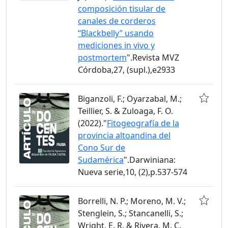
composición tisular de
canales de corderos
“Blackbelly” usando
mediciones in vivo y
postmortem
".Revista MVZ
Córdoba,27, (supl.),e2933
Biganzoli, F.; Oyarzabal, M.;
Teillier, S. & Zuloaga, F. O.
(2022)."
Fitogeografía de la
provincia altoandina del
Cono Sur de
Sudamérica
".Darwiniana:
Nueva serie,10, (2),p.537-574
Borrelli, N. P.; Moreno, M. V.;
Stenglein, S.; Stancanelli, S.;
Wright, E. R. & Rivera, M. C.