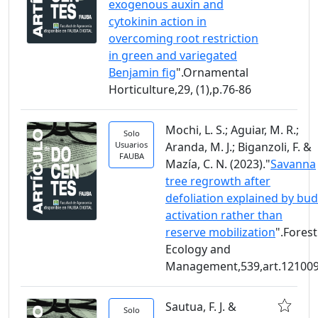
exogenous auxin and
cytokinin action in
overcoming root restriction
in green and variegated
Benjamin fig
".Ornamental
Horticulture,29, (1),p.76-86
Mochi, L. S.; Aguiar, M. R.;
Solo
Usuarios
Aranda, M. J.; Biganzoli, F. &
FAUBA
Mazía, C. N. (2023)."
Savanna
tree regrowth after
defoliation explained by bud
activation rather than
reserve mobilization
".Forest
Ecology and
Management,539,art.12100
Sautua, F. J. &
Solo