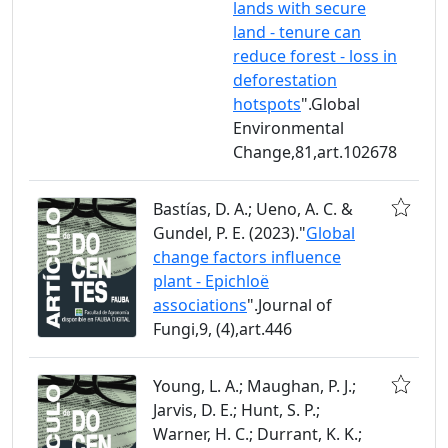
lands with secure
land - tenure can
reduce forest - loss in
deforestation
hotspots
".Global
Environmental
Change,81,art.102678
Bastías, D. A.; Ueno, A. C. &
Gundel, P. E. (2023)."
Global
change factors influence
plant - Epichloë
associations
".Journal of
Fungi,9, (4),art.446
Young, L. A.; Maughan, P. J.;
Jarvis, D. E.; Hunt, S. P.;
Warner, H. C.; Durrant, K. K.;