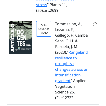
stress
".Plants,11,
(20),art.2699
Tommasino, A.;
Solo
Usuarios
Lezama, F.;
FAUBA
Gallego, F.; Camba
Sans, G. H. &
Paruelo, J. M.
(2023)."
Rangeland
resilience to
droughts :
changes across an
intensification
gradient
".Applied
Vegetation
Science,26,
(2),e12722