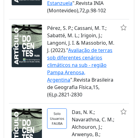
Estanzuela
".Revista INIA
(Montevideo),72,p.98-102
Pérez, S. P.; Cassani, M. T.;
Sabatté, M. L.; Irigoin, J.;
Langoni, J. I. & Massobrio, M.
J. (2022)."
Avaliação de terras
sob diferentes cenários
climáticos na sub - região
Pampa Arenosa,
Argentina
".Revista Brasileira
de Geografia Física,15,
(6),p.2821-2830
Das, N. K.;
Solo
Usuarios
Navarathna, C. M.;
FAUBA
Alchouron, J.;
Arwenyo, B.;