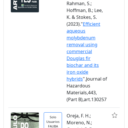
Rahman, S.;
Hoffman, B.; Lee,
K. & Stokes, S.
(2023)."
Efficient
aqueous
molybdenum
removal using
commercial
Douglas fir
biochar and its
iron oxide
hybrids
".Journal of
Hazardous
Materials,443,
(Part B),art.130257
Oreja, F. H.;
Solo
Usuarios
Moreno, N.;
FAUBA