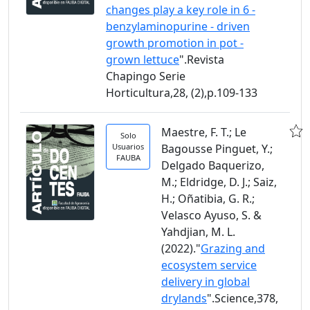
changes play a key role in 6 -
benzylaminopurine - driven
growth promotion in pot -
grown lettuce
".Revista
Chapingo Serie
Horticultura,28, (2),p.109-133
Maestre, F. T.; Le
Solo
Usuarios
Bagousse Pinguet, Y.;
FAUBA
Delgado Baquerizo,
M.; Eldridge, D. J.; Saiz,
H.; Oñatibia, G. R.;
Velasco Ayuso, S. &
Yahdjian, M. L.
(2022)."
Grazing and
ecosystem service
delivery in global
drylands
".Science,378,