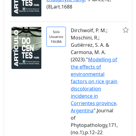
(8),art.1688
Dirchwolf, P. M.;
Solo
Usuarios
Moschini, R.;
FAUBA
Gutiérrez, S. A. &
Carmona, M. A.
(2023)."
Modelling of
the effects of
environmental
factors on rice grain
discoloration
incidence in
Corrientes province,
Argentina
".Journal
of
Phytopathology,171,
(no.1),p.12–22