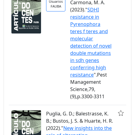
Usuarios
Carmona, M. A.
FAUBA
(2023)."
SDHI
resistance in
Pyrenophora
teres f teres and
molecular
detection of novel
double mutations
in sdh genes
conferring high
resistance
".Pest
Management
Science,79,
(9),p.3300-3311
Puglia, G. D.; Balestrasse, K.
B.; Bustos, J. S. & Huarte, H. R.
(2022)."
New insights into the