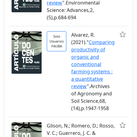
review
".Environmental
Science: Advances,2,
(5),p.684-694
Alvarez, R.
Solo
Usuarios
(2021)."
Comparing
FAUBA
productivity of
organic and
conventional
farming systems :
a quantitative
review
".Archives
of Agronomy and
Soil Science,68,
(14),p.1947-1958
Glison, N.; Romero, D.; Rosso,
V. C.; Guerrero, J. C. &