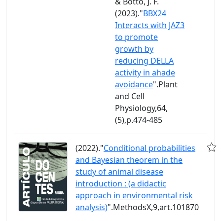
& Botto, J. F.
(2023)."
BBX24
Interacts with JAZ3
to promote
growth by
reducing DELLA
activity in ahade
avoidance
".Plant
and Cell
Physiology,64,
(5),p.474-485
(2022)."
Conditional probabilities
and Bayesian theorem in the
study of animal disease
introduction : (a didactic
approach in environmental risk
analysis)
".MethodsX,9,art.101870