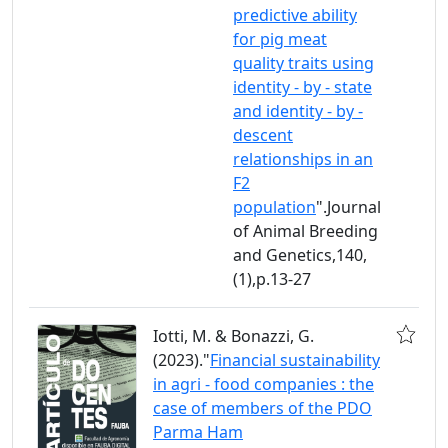
predictive ability
for pig meat
quality traits using
identity - by - state
and identity - by -
descent
relationships in an
F2
population
".Journal
of Animal Breeding
and Genetics,140,
(1),p.13-27
Iotti, M. & Bonazzi, G.
(2023)."
Financial sustainability
in agri - food companies : the
case of members of the PDO
Parma Ham