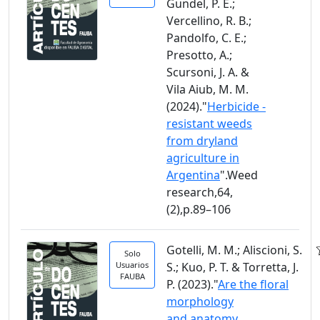
Gundel, P. E.;
Vercellino, R. B.;
Pandolfo, C. E.;
Presotto, A.;
Scursoni, J. A. &
Vila Aiub, M. M.
(2024)."
Herbicide -
resistant weeds
from dryland
agriculture in
Argentina
".Weed
research,64,
(2),p.89–106
Gotelli, M. M.; Aliscioni, S.
Solo
Usuarios
S.; Kuo, P. T. & Torretta, J.
FAUBA
P. (2023)."
Are the floral
morphology
and anatomy