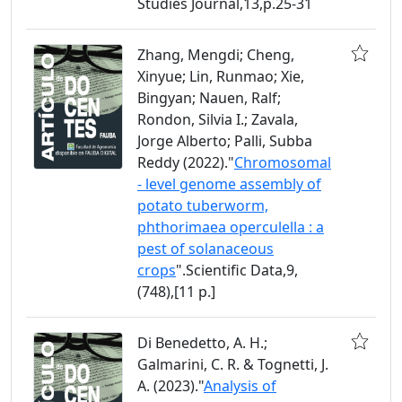
Studies Journal,13,p.25-31
Zhang, Mengdi; Cheng,
Xinyue; Lin, Runmao; Xie,
Bingyan; Nauen, Ralf;
Rondon, Silvia I.; Zavala,
Jorge Alberto; Palli, Subba
Reddy (2022)."
Chromosomal
- level genome assembly of
potato tuberworm,
phthorimaea operculella : a
pest of solanaceous
crops
".Scientific Data,9,
(748),[11 p.]
Di Benedetto, A. H.;
Galmarini, C. R. & Tognetti, J.
A. (2023)."
Analysis of