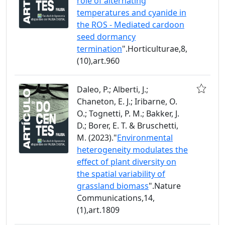
role of alternating
temperatures and cyanide in
the ROS - Mediated cardoon
seed dormancy
termination
".Horticulturae,8,
(10),art.960
Daleo, P.; Alberti, J.;
Chaneton, E. J.; Iribarne, O.
O.; Tognetti, P. M.; Bakker, J.
D.; Borer, E. T. & Bruschetti,
M. (2023)."
Environmental
heterogeneity modulates the
effect of plant diversity on
the spatial variability of
grassland biomass
".Nature
Communications,14,
(1),art.1809