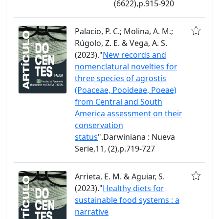
(6622),p.915-920
Palacio, P. C.; Molina, A. M.;
Rúgolo, Z. E. & Vega, A. S.
(2023)."
New records and
nomenclatural novelties for
three species of agrostis
(Poaceae, Pooideae, Poeae)
from Central and South
America assessment on their
conservation
status
".Darwiniana : Nueva
Serie,11, (2),p.719-727
Arrieta, E. M. & Aguiar, S.
(2023)."
Healthy diets for
sustainable food systems : a
narrative