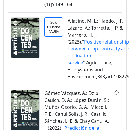
(1),p.149-164
Allasino, M. L.; Haedo, J. P.;
Solo
Usuarios
Lázaro, A.; Torretta, J. P. &
FAUBA
Marrero, H. J.
(2023)."
Positive relationship
between crop centrality and
pollination
service
".Agriculture,
Ecosystems and
Environment,343,art.108279
Gómez Vázquez, A.; Dzib
Cauich, D. A.; López Durán, S.;
Muñoz Osorio, G. A.; Miccoli,
F. E.; Canul Solis, J. R.; Castillo
Sánchez, L. E. & Chay Canu, A.
J. (2022)."
Predicción de la