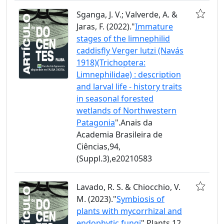
Sganga, J. V.; Valverde, A. &
Jaras, F. (2022)."
Immature
stages of the limnephilid
caddisfly Verger lutzi (Navás
1918)(Trichoptera:
Limnephilidae) : description
and larval life - history traits
in seasonal forested
wetlands of Northwestern
Patagonia
".Anais da
Academia Brasileira de
Ciências,94,
(Suppl.3),e20210583
Lavado, R. S. & Chiocchio, V.
M. (2023)."
Symbiosis of
plants with mycorrhizal and
endophytic fungi
".Plants,12,