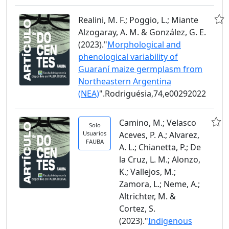
Realini, M. F.; Poggio, L.; Miante
Alzogaray, A. M. & González, G. E.
(2023)."
Morphological and
phenological variability of
Guaraní maize germplasm from
Northeastern Argentina
(NEA)
".Rodriguésia,74,e00292022
Camino, M.; Velasco
Solo
Usuarios
Aceves, P. A.; Alvarez,
FAUBA
A. L.; Chianetta, P.; De
la Cruz, L. M.; Alonzo,
K.; Vallejos, M.;
Zamora, L.; Neme, A.;
Altrichter, M. &
Cortez, S.
(2023)."
Indigenous