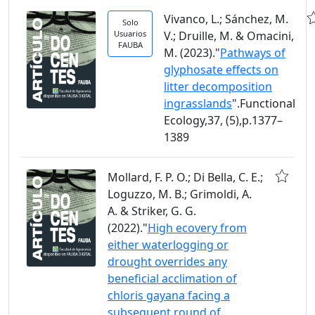
Vivanco, L.; Sánchez, M.
Solo
Usuarios
V.; Druille, M. & Omacini,
FAUBA
M. (2023)."
Pathways of
glyphosate effects on
litter decomposition
ingrasslands
".Functional
Ecology,37, (5),p.1377–
1389
Mollard, F. P. O.; Di Bella, C. E.;
Loguzzo, M. B.; Grimoldi, A.
A. & Striker, G. G.
(2022)."
High ecovery from
either waterlogging or
drought overrides any
beneficial acclimation of
chloris gayana facing a
subsequent round of