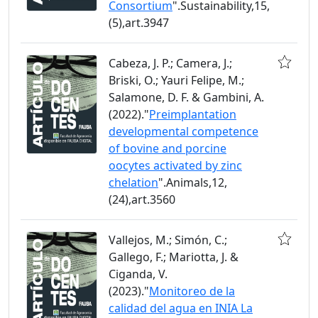
Consortium
".Sustainability,15,
(5),art.3947
Cabeza, J. P.; Camera, J.;
Briski, O.; Yauri Felipe, M.;
Salamone, D. F. & Gambini, A.
(2022)."
Preimplantation
developmental competence
of bovine and porcine
oocytes activated by zinc
chelation
".Animals,12,
(24),art.3560
Vallejos, M.; Simón, C.;
Gallego, F.; Mariotta, J. &
Ciganda, V.
(2023)."
Monitoreo de la
calidad del agua en INIA La