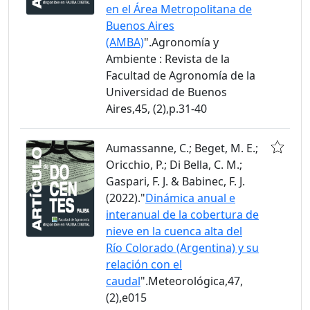
en el Área Metropolitana de
Buenos Aires
(AMBA)
".Agronomía y
Ambiente : Revista de la
Facultad de Agronomía de la
Universidad de Buenos
Aires,45, (2),p.31-40
Aumassanne, C.; Beget, M. E.;
Oricchio, P.; Di Bella, C. M.;
Gaspari, F. J. & Babinec, F. J.
(2022)."
Dinámica anual e
interanual de la cobertura de
nieve en la cuenca alta del
Río Colorado (Argentina) y su
relación con el
caudal
".Meteorológica,47,
(2),e015