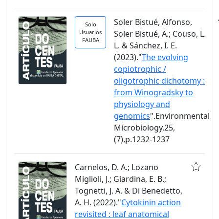
Soler Bistué, Alfonso,
Solo
Usuarios
Soler Bistué, A.; Couso, L.
FAUBA
L. & Sánchez, I. E.
(2023)."
The evolving
copiotrophic /
oligotrophic dichotomy :
from Winogradsky to
physiology and
genomics
".Environmental
Microbiology,25,
(7),p.1232-1237
Carnelos, D. A.; Lozano
Miglioli, J.; Giardina, E. B.;
Tognetti, J. A. & Di Benedetto,
A. H. (2022)."
Cytokinin action
revisited : leaf anatomical