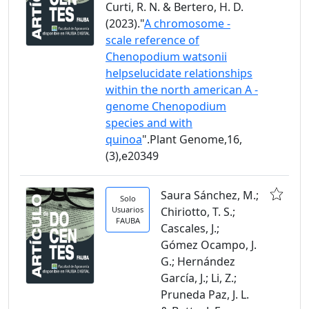
Curti, R. N. & Bertero, H. D.
(2023)."
A chromosome -
scale reference of
Chenopodium watsonii
helpselucidate relationships
within the north american A -
genome Chenopodium
species and with
quinoa
".Plant Genome,16,
(3),e20349
Saura Sánchez, M.;
Solo
Usuarios
Chiriotto, T. S.;
FAUBA
Cascales, J.;
Gómez Ocampo, J.
G.; Hernández
García, J.; Li, Z.;
Pruneda Paz, J. L.