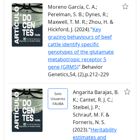
Moreno García, C. A.;
Perelman, S. B.; Dynes, R.;
Maxwell, T. M. R.; Zhou, H. &
Hickford, J. (2024)."
Key
grazing behaviours of beef
cattle identify specific
genotypes of the glutamate
metabotropic receptor 5
gene (GRM5)
".Behavior
Genetics,54, (2),p.212–229
Angarita Barajas, B.
Solo
Usuarios
K.; Cantet, R. J. C.;
FAUBA
Steibel, J. P.;
Schrauf, M. F. &
Forneris, N. S.
(2023)."
Heritability
estimates and