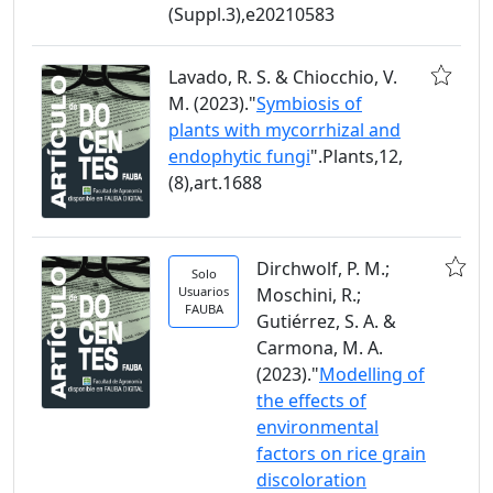
(Suppl.3),e20210583
Lavado, R. S. & Chiocchio, V.
M. (2023)."
Symbiosis of
plants with mycorrhizal and
endophytic fungi
".Plants,12,
(8),art.1688
Dirchwolf, P. M.;
Solo
Usuarios
Moschini, R.;
FAUBA
Gutiérrez, S. A. &
Carmona, M. A.
(2023)."
Modelling of
the effects of
environmental
factors on rice grain
discoloration