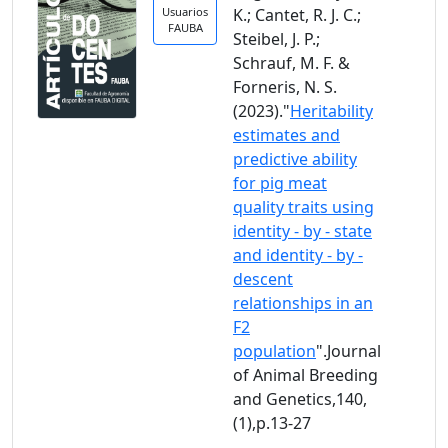
Usuarios
K.; Cantet, R. J. C.;
FAUBA
Steibel, J. P.;
Schrauf, M. F. &
Forneris, N. S.
(2023)."
Heritability
estimates and
predictive ability
for pig meat
quality traits using
identity - by - state
and identity - by -
descent
relationships in an
F2
population
".Journal
of Animal Breeding
and Genetics,140,
(1),p.13-27