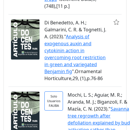
(748),[11 p.]
Di Benedetto, A. H.;
Galmarini, C. R. & Tognetti, J.
A. (2023)."
Analysis of
exogenous auxin and
cytokinin action in
overcoming root restriction
in green and variegated
Benjamin fig
".Ornamental
Horticulture,29, (1),p.76-86
Mochi, L. S.; Aguiar, M. R.;
Solo
Usuarios
Aranda, M. J.; Biganzoli, F. &
FAUBA
Mazía, C. N. (2023)."
Savanna
tree regrowth after
defoliation explained by bud
activation rather than