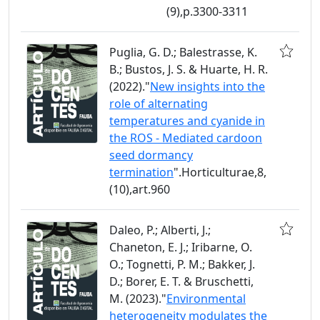
(9),p.3300-3311
Puglia, G. D.; Balestrasse, K.
B.; Bustos, J. S. & Huarte, H. R.
(2022)."
New insights into the
role of alternating
temperatures and cyanide in
the ROS - Mediated cardoon
seed dormancy
termination
".Horticulturae,8,
(10),art.960
Daleo, P.; Alberti, J.;
Chaneton, E. J.; Iribarne, O.
O.; Tognetti, P. M.; Bakker, J.
D.; Borer, E. T. & Bruschetti,
M. (2023)."
Environmental
heterogeneity modulates the