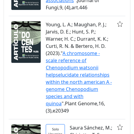
associations
".Journal of
Fungi,9, (4),art.446
Young, L. A.; Maughan, P. J.;
Jarvis, D. E.; Hunt, S. P.;
Warner, H. C.; Durrant, K. K.;
Curti, R. N. & Bertero, H. D.
(2023)."
A chromosome -
scale reference of
Chenopodium watsonii
helpselucidate relationships
within the north american A -
genome Chenopodium
species and with
quinoa
".Plant Genome,16,
(3),e20349
Saura Sánchez, M.;
Solo
Usuarios