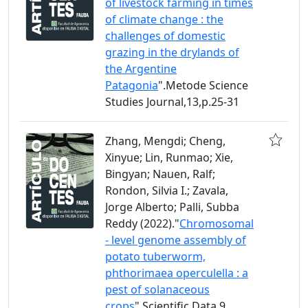
of livestock farming in times
of climate change : the
challenges of domestic
grazing in the drylands of
the Argentine
Patagonia
".Metode Science
Studies Journal,13,p.25-31
Zhang, Mengdi; Cheng,
Xinyue; Lin, Runmao; Xie,
Bingyan; Nauen, Ralf;
Rondon, Silvia I.; Zavala,
Jorge Alberto; Palli, Subba
Reddy (2022)."
Chromosomal
- level genome assembly of
potato tuberworm,
phthorimaea operculella : a
pest of solanaceous
crops
".Scientific Data,9,