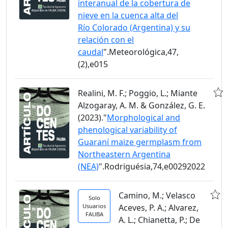
interanual de la cobertura de
nieve en la cuenca alta del
Río Colorado (Argentina) y su
relación con el
caudal
".Meteorológica,47,
(2),e015
Realini, M. F.; Poggio, L.; Miante
Alzogaray, A. M. & González, G. E.
(2023)."
Morphological and
phenological variability of
Guaraní maize germplasm from
Northeastern Argentina
(NEA)
".Rodriguésia,74,e00292022
Camino, M.; Velasco
Solo
Usuarios
Aceves, P. A.; Alvarez,
FAUBA
A. L.; Chianetta, P.; De