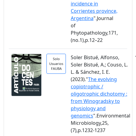
incidence in
Corrientes province,
Argentina
".Journal
of
Phytopathology,171,
(no.1),p.12–22
Soler Bistué, Alfonso,
Solo
Usuarios
Soler Bistué, A.; Couso, L.
FAUBA
L. & Sánchez, I. E.
(2023)."
The evolving
copiotrophic /
oligotrophic dichotomy :
from Winogradsky to
physiology and
genomics
".Environmental
Microbiology,25,
(7),p.1232-1237