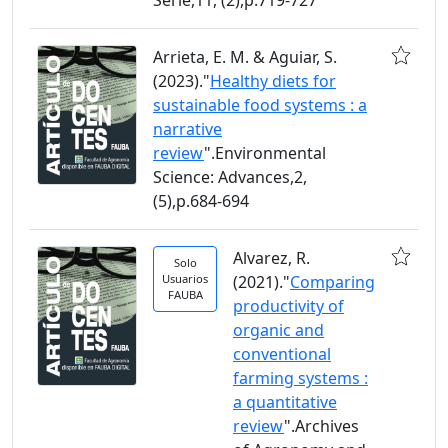
Arrieta, E. M. & Aguiar, S.
(2023)."
Healthy diets for
sustainable food systems : a
narrative
review
".Environmental
Science: Advances,2,
(5),p.684-694
Alvarez, R.
Solo
Usuarios
(2021)."
Comparing
FAUBA
productivity of
organic and
conventional
farming systems :
a quantitative
review
".Archives