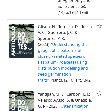
of Agronomy and
Soil Science,68,
(14),p.1947-1958
Glison, N.; Romero, D.; Rosso,
V. C.; Guerrero, J. C. &
Speranza, P. R.
(2023)."
Understanding the
geographic patterns of
closely - related species of
Paspalum (Poaceae) using
distribution modelling and
seed germination
traits
".Plants,12, (6),art.1342
Yahdjian, M. L.; Carboni, L. J.;
Velasco Ayuso, S. & Oñatibia,
G. R. (2023)."
Intensification