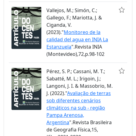
Vallejos, M.; Simón, C.;
Gallego, F.; Mariotta, J. &
Ciganda, V.
(2023)."
Monitoreo de la
calidad del agua en INIA La
Estanzuela
".Revista INIA
(Montevideo),72,p.98-102
Pérez, S. P.; Cassani, M. T.;
Sabatté, M. L.; Irigoin, J.;
Langoni, J. I. & Massobrio, M.
J. (2022)."
Avaliação de terras
sob diferentes cenários
climáticos na sub - região
Pampa Arenosa,
Argentina
".Revista Brasileira
de Geografia Física,15,