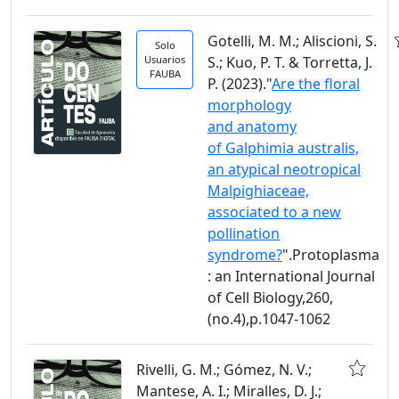
Gotelli, M. M.; Aliscioni, S.
Solo
Usuarios
S.; Kuo, P. T. & Torretta, J.
FAUBA
P. (2023)."
Are the floral
morphology
and anatomy
of Galphimia australis,
an atypical neotropical
Malpighiaceae,
associated to a new
pollination
syndrome?
".Protoplasma
: an International Journal
of Cell Biology,260,
(no.4),p.1047-1062
Rivelli, G. M.; Gómez, N. V.;
Mantese, A. I.; Miralles, D. J.;