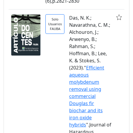
(6),p.2821-2830
Das, N. K.;
Solo
Usuarios
Navarathna, C. M.;
FAUBA
Alchouron, J.;
Arwenyo, B.;
Rahman, S.;
Hoffman, B.; Lee,
K. & Stokes, S.
(2023)."
Efficient
aqueous
molybdenum
removal using
commercial
Douglas fir
biochar and its
iron oxide
hybrids
".Journal of
Hazardous