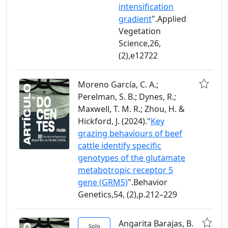
intensification
gradient
".Applied
Vegetation
Science,26,
(2),e12722
Moreno García, C. A.;
Perelman, S. B.; Dynes, R.;
Maxwell, T. M. R.; Zhou, H. &
Hickford, J. (2024)."
Key
grazing behaviours of beef
cattle identify specific
genotypes of the glutamate
metabotropic receptor 5
gene (GRM5)
".Behavior
Genetics,54, (2),p.212–229
Angarita Barajas, B.
Solo