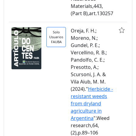
Materials,443,
(Part B),art.130257
Oreja, F. H.;
Solo
Usuarios
Moreno, N.;
FAUBA
Gundel, P. E.;
Vercellino, R. B.;
Pandolfo, C. E.;
Presotto, A.;
Scursoni, J. A. &
Vila Aiub, M. M.
(2024)."
Herbicide -
resistant weeds
from dryland
agriculture in
Argentina
".Weed
research,64,
(2),p.89–106