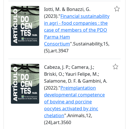
Iotti, M. & Bonazzi, G.
(2023)."
Financial sustainability
in agri - food companies : the
case of members of the PDO
Parma Ham
Consortium
".Sustainability,15,
(5),art.3947
Cabeza, J. P.; Camera, J.;
Briski, O.; Yauri Felipe, M.;
Salamone, D. F. & Gambini, A.
(2022)."
Preimplantation
developmental competence
of bovine and porcine
oocytes activated by zinc
chelation
".Animals,12,
(24),art.3560