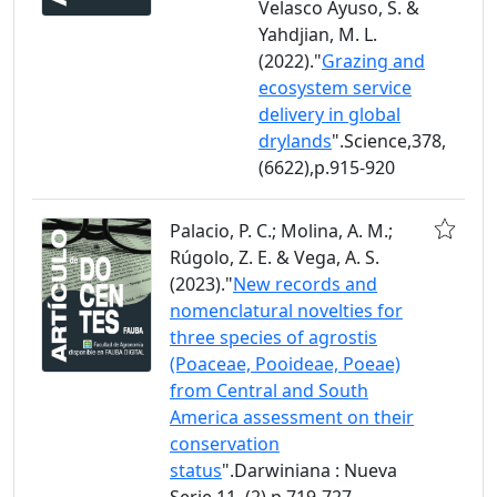
Velasco Ayuso, S. &
Yahdjian, M. L.
(2022)."
Grazing and
ecosystem service
delivery in global
drylands
".Science,378,
(6622),p.915-920
Palacio, P. C.; Molina, A. M.;
Rúgolo, Z. E. & Vega, A. S.
(2023)."
New records and
nomenclatural novelties for
three species of agrostis
(Poaceae, Pooideae, Poeae)
from Central and South
America assessment on their
conservation
status
".Darwiniana : Nueva
Serie,11, (2),p.719-727