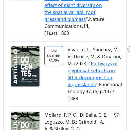
effect of plant diversity on
the spatial variability of
grassland biomass
".Nature
Communications,14,
(1),art.1809
Vivanco, L.; Sánchez, M.
Solo
Usuarios
V.; Druille, M. & Omacini,
FAUBA
M. (2023)."
Pathways of
glyphosate effects on
litter decomposition
ingrasslands
".Functional
Ecology,37, (5),p.1377–
1389
Mollard, F. P. O.; Di Bella, C. E.;
Loguzzo, M. B.; Grimoldi, A.
A. & Striker, G. G.