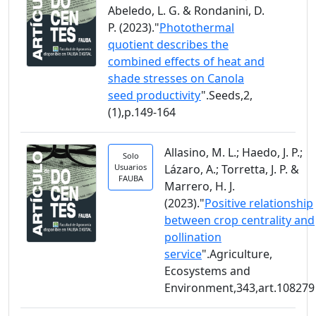
Abeledo, L. G. & Rondanini, D.
P. (2023)."
Photothermal
quotient describes the
combined effects of heat and
shade stresses on Canola
seed productivity
".Seeds,2,
(1),p.149-164
Allasino, M. L.; Haedo, J. P.;
Solo
Usuarios
Lázaro, A.; Torretta, J. P. &
FAUBA
Marrero, H. J.
(2023)."
Positive relationship
between crop centrality and
pollination
service
".Agriculture,
Ecosystems and
Environment,343,art.108279