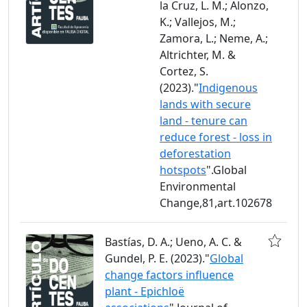
la Cruz, L. M.; Alonzo,
K.; Vallejos, M.;
Zamora, L.; Neme, A.;
Altrichter, M. &
Cortez, S.
(2023)."
Indigenous
lands with secure
land - tenure can
reduce forest - loss in
deforestation
hotspots
".Global
Environmental
Change,81,art.102678
Bastías, D. A.; Ueno, A. C. &
Gundel, P. E. (2023)."
Global
change factors influence
plant - Epichloë