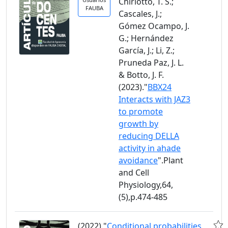
Chiriotto, T. S.;
FAUBA
Cascales, J.;
Gómez Ocampo, J.
G.; Hernández
García, J.; Li, Z.;
Pruneda Paz, J. L.
& Botto, J. F.
(2023)."
BBX24
Interacts with JAZ3
to promote
growth by
reducing DELLA
activity in ahade
avoidance
".Plant
and Cell
Physiology,64,
(5),p.474-485
(2022)."
Conditional probabilities