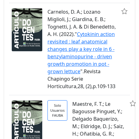
Carnelos, D. A.; Lozano
Miglioli, J.; Giardina, E. B.;
Tognetti, J. A. & Di Benedetto,
A. H. (2022)."
Cytokinin action
revisited : leaf anatomical
changes play a key role in 6 -
benzylaminopurine - driven
growth promotion in pot -
grown lettuce
".Revista
Chapingo Serie
Horticultura,28, (2),p.109-133
Maestre, F. T.; Le
Solo
Usuarios
Bagousse Pinguet, Y.;
FAUBA
Delgado Baquerizo,
M.; Eldridge, D. J.; Saiz,
H.; Oñatibia, G. R.;