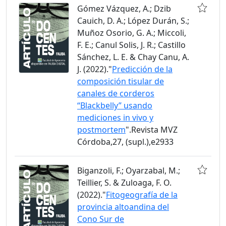
Gómez Vázquez, A.; Dzib
Cauich, D. A.; López Durán, S.;
Muñoz Osorio, G. A.; Miccoli,
F. E.; Canul Solis, J. R.; Castillo
Sánchez, L. E. & Chay Canu, A.
J. (2022)."
Predicción de la
composición tisular de
canales de corderos
“Blackbelly” usando
mediciones in vivo y
postmortem
".Revista MVZ
Córdoba,27, (supl.),e2933
Biganzoli, F.; Oyarzabal, M.;
Teillier, S. & Zuloaga, F. O.
(2022)."
Fitogeografía de la
provincia altoandina del
Cono Sur de