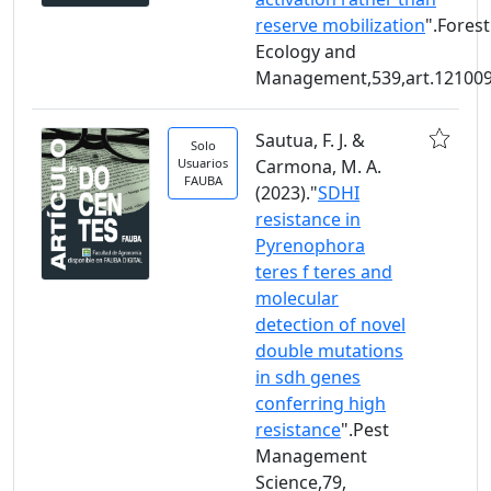
reserve mobilization
".Forest
Ecology and
Management,539,art.12100
Sautua, F. J. &
Solo
Usuarios
Carmona, M. A.
FAUBA
(2023)."
SDHI
resistance in
Pyrenophora
teres f teres and
molecular
detection of novel
double mutations
in sdh genes
conferring high
resistance
".Pest
Management
Science,79,