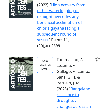
(2022)."
High ecovery from
either waterlogging or
drought overrides any
beneficial acclimation of
chloris gayana facing a
subsequent round of
stress
".Plants,11,
(20),art.2699
Tommasino, A.;
Solo
Usuarios
Lezama, F.;
FAUBA
Gallego, F.; Camba
Sans, G. H. &
Paruelo, J. M.
(2023)."
Rangeland
resilience to
droughts :
changes across an