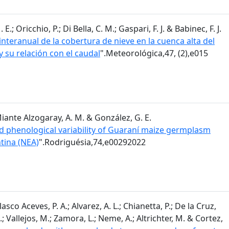
; Oricchio, P.; Di Bella, C. M.; Gaspari, F. J. & Babinec, F. J.
nteranual de la cobertura de nieve en la cuenca alta del
y su relación con el caudal
".Meteorológica,47, (2),e015
 Miante Alzogaray, A. M. & González, G. E.
 phenological variability of Guaraní maize germplasm
tina (NEA)
".Rodriguésia,74,e00292022
sco Aceves, P. A.; Alvarez, A. L.; Chianetta, P.; De la Cruz,
.; Vallejos, M.; Zamora, L.; Neme, A.; Altrichter, M. & Cortez,