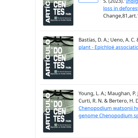
S. (2023)."
Indig
loss in defore
Change,81,art
Bastías, D. A.; Ueno, A. C. 
plant - Epichloë associati
Young, L. A.; Maughan, P. J.
Curti, R. N. & Bertero, H. D
Chenopodium watsonii hel
genome Chenopodium spe