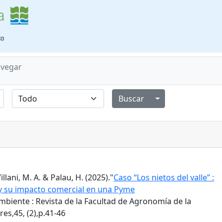
vegar
Alternar menú de
Villani, M. A. & Palau, H. (2025)."
Caso “Los nietos del valle” :
 y su impacto comercial en una Pyme
biente : Revista de la Facultad de Agronomía de la
es,45, (2),p.41-46