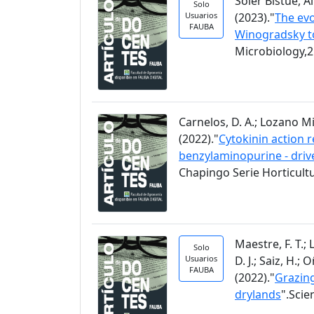
Soler Bistué, Al
Solo
Usuarios
(2023)."
The evo
FAUBA
Winogradsky t
Microbiology,2
Carnelos, D. A.; Lozano Migl
(2022)."
Cytokinin action r
benzylaminopurine - driv
Chapingo Serie Horticultu
Maestre, F. T.;
Solo
Usuarios
D. J.; Saiz, H.;
FAUBA
(2022)."
Grazing
drylands
".Scie