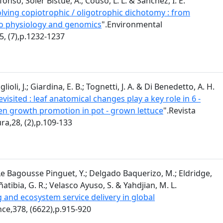
fonso, Soler Bistué, A.; Couso, L. L. & Sánchez, I. E.
lving copiotrophic / oligotrophic dichotomy : from
o physiology and genomics
".Environmental
5, (7),p.1232-1237
ioli, J.; Giardina, E. B.; Tognetti, J. A. & Di Benedetto, A. H.
evisited : leaf anatomical changes play a key role in 6 -
en growth promotion in pot - grown lettuce
".Revista
ra,28, (2),p.109-133
 Le Bagousse Pinguet, Y.; Delgado Baquerizo, M.; Eldridge,
 Oñatibia, G. R.; Velasco Ayuso, S. & Yahdjian, M. L.
 and ecosystem service delivery in global
nce,378, (6622),p.915-920