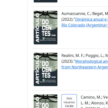
Aumassanne, C.; Beget, M. E.
(2022)."
Dinámica anual e i
Río Colorado (Argentina) 
Realini, M. F.; Poggio, L.;
(2023)."
Morphological and
from Northeastern Argen
Camino, M.; Vela
Solo
Usuarios
L. M.; Alonzo, K
FAUBA