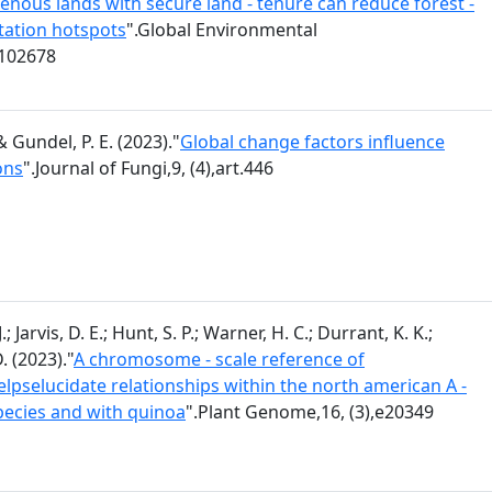
enous lands with secure land - tenure can reduce forest -
station hotspots
".Global Environmental
.102678
& Gundel, P. E. (2023)."
Global change factors influence
ons
".Journal of Fungi,9, (4),art.446
; Jarvis, D. E.; Hunt, S. P.; Warner, H. C.; Durrant, K. K.;
. (2023)."
A chromosome - scale reference of
pselucidate relationships within the north american A -
cies and with quinoa
".Plant Genome,16, (3),e20349