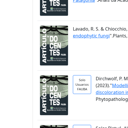
Lavado, R. S. & Chiocchio, 
endophytic fungi
".Plants,
Dirchwolf, P. M
Solo
Usuarios
(2023)."
Modelli
FAUBA
discoloration 
Phytopathology