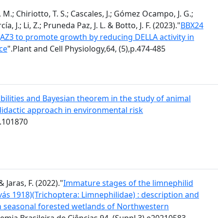
M.; Chiriotto, T. S.; Cascales, J.; Gómez Ocampo, J. G.;
, J.; Li, Z.; Pruneda Paz, J. L. & Botto, J. F. (2023)."
BBX24
 JAZ3 to promote growth by reducing DELLA activity in
ce
".Plant and Cell Physiology,64, (5),p.474-485
bilities and Bayesian theorem in the study of animal
 didactic approach in environmental risk
t.101870
& Jaras, F. (2022)."
Immature stages of the limnephilid
avás 1918)(Trichoptera: Limnephilidae) : description and
ts in seasonal forested wetlands of Northwestern
emia Brasileira de Ciências,94, (Suppl.3),e20210583