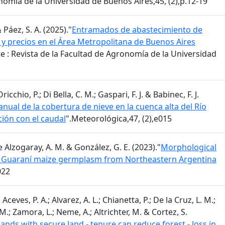
nomía de la Universidad de Buenos Aires,45, (2),p.12-19
& Páez, S. A. (2025)."
Entramados de abastecimiento de
 y precios en el Área Metropolitana de Buenos Aires
 : Revista de la Facultad de Agronomía de la Universidad
cchio, P.; Di Bella, C. M.; Gaspari, F. J. & Babinec, F. J.
nual de la cobertura de nieve en la cuenca alta del Río
ción con el caudal
".Meteorológica,47, (2),e015
te Alzogaray, A. M. & González, G. E. (2023)."
Morphological
 of Guaraní maize germplasm from Northeastern Argentina
022
ceves, P. A.; Alvarez, A. L.; Chianetta, P.; De la Cruz, L. M.;
 M.; Zamora, L.; Neme, A.; Altrichter, M. & Cortez, S.
ands with secure land - tenure can reduce forest - loss in