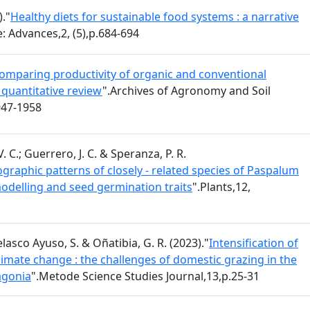
)."
Healthy diets for sustainable food systems : a narrative
: Advances,2, (5),p.684-694
omparing productivity of organic and conventional
 quantitative review
".Archives of Agronomy and Soil
947-1958
. C.; Guerrero, J. C. & Speranza, P. R.
raphic patterns of closely - related species of Paspalum
modelling and seed germination traits
".Plants,12,
Velasco Ayuso, S. & Oñatibia, G. R. (2023)."
Intensification of
climate change : the challenges of domestic grazing in the
agonia
".Metode Science Studies Journal,13,p.25-31