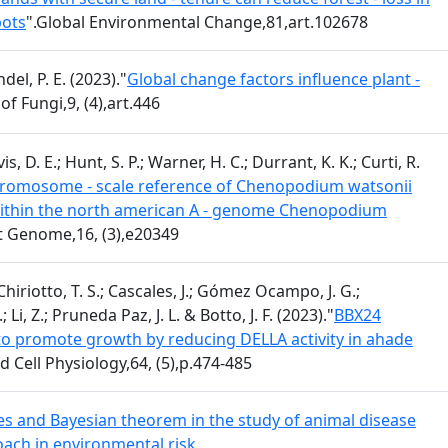
pots
".Global Environmental Change,81,art.102678
del, P. E. (2023)."
Global change factors influence plant -
 of Fungi,9, (4),art.446
is, D. E.; Hunt, S. P.; Warner, H. C.; Durrant, K. K.; Curti, R.
romosome - scale reference of Chenopodium watsonii
 within the north american A - genome Chenopodium
t Genome,16, (3),e20349
hiriotto, T. S.; Cascales, J.; Gómez Ocampo, J. G.;
Li, Z.; Pruneda Paz, J. L. & Botto, J. F. (2023)."
BBX24
 to promote growth by reducing DELLA activity in ahade
d Cell Physiology,64, (5),p.474-485
ies and Bayesian theorem in the study of animal disease
roach in environmental risk