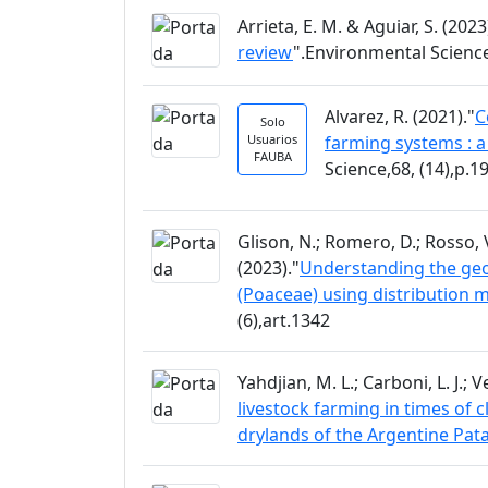
Arrieta, E. M. & Aguiar, S. (2023
review
".Environmental Science
Alvarez, R. (2021)."
C
Solo
Usuarios
farming systems : a
FAUBA
Science,68, (14),p.1
Glison, N.; Romero, D.; Rosso, V
(2023)."
Understanding the geog
(Poaceae) using distribution 
(6),art.1342
Yahdjian, M. L.; Carboni, L. J.; 
livestock farming in times of 
drylands of the Argentine Pat