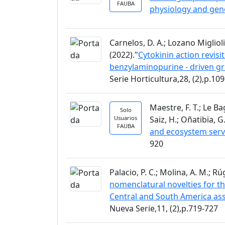
FAUBA
physiology and ge
Carnelos, D. A.; Lozano Miglioli,
(2022)."
Cytokinin action revisit
benzylaminopurine - driven gr
Serie Horticultura,28, (2),p.10
Maestre, F. T.; Le B
Solo
Usuarios
Saiz, H.; Oñatibia, G
FAUBA
and ecosystem servi
920
Palacio, P. C.; Molina, A. M.; Rú
nomenclatural novelties for t
Central and South America ass
Nueva Serie,11, (2),p.719-727