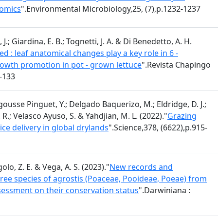
nomics
".Environmental Microbiology,25, (7),p.1232-1237
 J.; Giardina, E. B.; Tognetti, J. A. & Di Benedetto, A. H.
ed : leaf anatomical changes play a key role in 6 -
owth promotion in pot - grown lettuce
".Revista Chapingo
9-133
agousse Pinguet, Y.; Delgado Baquerizo, M.; Eldridge, D. J.;
. R.; Velasco Ayuso, S. & Yahdjian, M. L. (2022)."
Grazing
ce delivery in global drylands
".Science,378, (6622),p.915-
golo, Z. E. & Vega, A. S. (2023)."
New records and
hree species of agrostis (Poaceae, Pooideae, Poeae) from
essment on their conservation status
".Darwiniana :