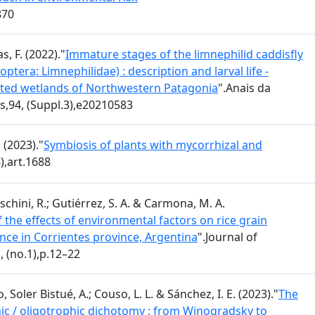
870
s, F. (2022)."
Immature stages of the limnephilid caddisfly
optera: Limnephilidae) : description and larval life -
rested wetlands of Northwestern Patagonia
".Anais da
s,94, (Suppl.3),e20210583
 (2023)."
Symbiosis of plants with mycorrhizal and
8),art.1688
schini, R.; Gutiérrez, S. A. & Carmona, M. A.
 the effects of environmental factors on rice grain
ence in Corrientes province, Argentina
".Journal of
 (no.1),p.12–22
, Soler Bistué, A.; Couso, L. L. & Sánchez, I. E. (2023)."
The
ic / oligotrophic dichotomy : from Winogradsky to