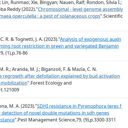
Lin, Runmao; Xie, Bingyan; Nauen, Ralf; Rondon, Silvia I.;
ubba Reddy (2022)."
Chromosomal - level genome assembly
aea operculella : a pest of solanaceous crops
".Scientific
. R. & Tognetti, J. A. (2023)."
Analysis of exogenous auxin
oming root restriction in green and variegated Benjamin
, (1),p.76-86
M. R.; Aranda, M. J.; Biganzoli, F. & Mazía, C. N.
 regrowth after defoliation explained by bud activation
 mobilization
".Forest Ecology and
t.121009
ona, M. A. (2023)."
SDHI resistance in Pyrenophora teres f
 detection of novel double mutations in sdh genes
istance
".Pest Management Science,79, (9),p.3300-3311