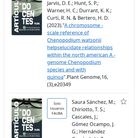
Jarvis, D. E.; Hunt, S. P.;
Warner, H. C.; Durrant, K. K.;
Curti, R. N. & Bertero, H. D.
(2023)."
A chromosome -
scale reference of
Chenopodium watsonii
helpselucidate relationships
within the north american A -
genome Chenopodium
species and with
quinoa
".Plant Genome,16,
(3),e20349
Saura Sánchez, M.;
Solo
Usuarios
Chiriotto, T. S.;
FAUBA
Cascales, J.;
Gómez Ocampo, J.
G.; Hernández