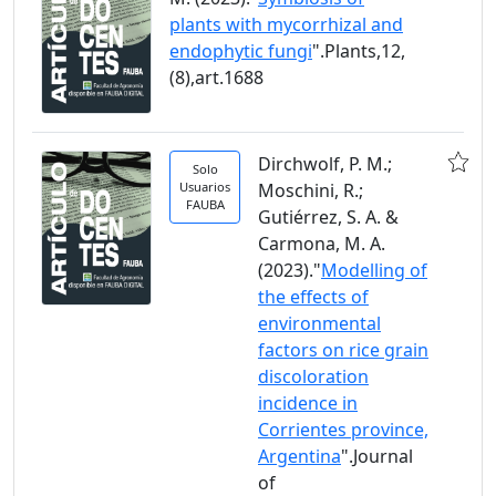
plants with mycorrhizal and
endophytic fungi
".Plants,12,
(8),art.1688
Dirchwolf, P. M.;
Solo
Usuarios
Moschini, R.;
FAUBA
Gutiérrez, S. A. &
Carmona, M. A.
(2023)."
Modelling of
the effects of
environmental
factors on rice grain
discoloration
incidence in
Corrientes province,
Argentina
".Journal
of