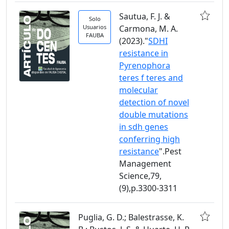
Sautua, F. J. &
Solo
Usuarios
Carmona, M. A.
FAUBA
(2023)."
SDHI
resistance in
Pyrenophora
teres f teres and
molecular
detection of novel
double mutations
in sdh genes
conferring high
resistance
".Pest
Management
Science,79,
(9),p.3300-3311
Puglia, G. D.; Balestrasse, K.