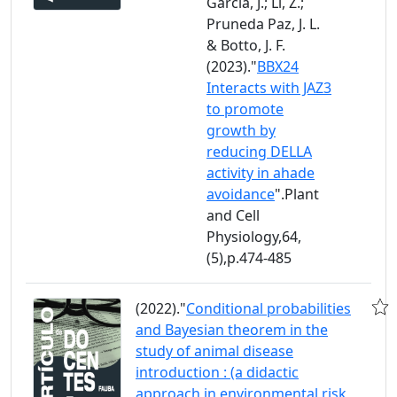
García, J.; Li, Z.;
Pruneda Paz, J. L.
& Botto, J. F.
(2023)."
BBX24
Interacts with JAZ3
to promote
growth by
reducing DELLA
activity in ahade
avoidance
".Plant
and Cell
Physiology,64,
(5),p.474-485
(2022)."
Conditional probabilities
and Bayesian theorem in the
study of animal disease
introduction : (a didactic
approach in environmental risk