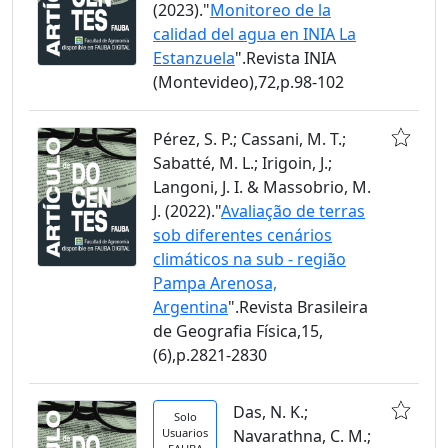
(2023)."
Monitoreo de la
calidad del agua en INIA La
Estanzuela
".Revista INIA
(Montevideo),72,p.98-102
Pérez, S. P.; Cassani, M. T.;
Sabatté, M. L.; Irigoin, J.;
Langoni, J. I. & Massobrio, M.
J. (2022)."
Avaliação de terras
sob diferentes cenários
climáticos na sub - região
Pampa Arenosa,
Argentina
".Revista Brasileira
de Geografia Física,15,
(6),p.2821-2830
Das, N. K.;
Solo
Usuarios
Navarathna, C. M.;