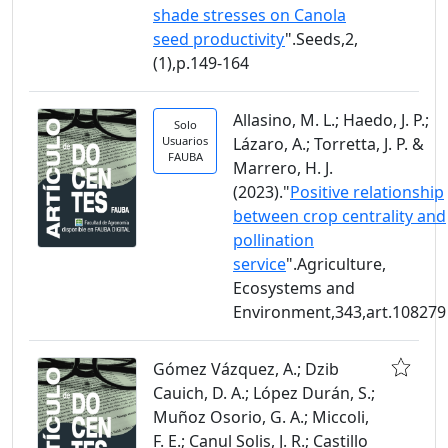
shade stresses on Canola
seed productivity
".Seeds,2,
(1),p.149-164
Allasino, M. L.; Haedo, J. P.;
Solo
Usuarios
Lázaro, A.; Torretta, J. P. &
FAUBA
Marrero, H. J.
(2023)."
Positive relationship
between crop centrality and
pollination
service
".Agriculture,
Ecosystems and
Environment,343,art.108279
Gómez Vázquez, A.; Dzib
Cauich, D. A.; López Durán, S.;
Muñoz Osorio, G. A.; Miccoli,
F. E.; Canul Solis, J. R.; Castillo