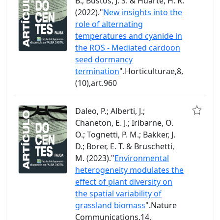
B.; Bustos, J. S. & Huarte, H. R.
(2022)."
New insights into the
role of alternating
temperatures and cyanide in
the ROS - Mediated cardoon
seed dormancy
termination
".Horticulturae,8,
(10),art.960
Daleo, P.; Alberti, J.;
Chaneton, E. J.; Iribarne, O.
O.; Tognetti, P. M.; Bakker, J.
D.; Borer, E. T. & Bruschetti,
M. (2023)."
Environmental
heterogeneity modulates the
effect of plant diversity on
the spatial variability of
grassland biomass
".Nature
Communications,14,