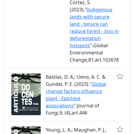
Cortez, S.
(2023)."
Indigenous
lands with secure
land - tenure can
reduce forest - loss in
deforestation
hotspots
".Global
Environmental
Change,81,art.102678
Bastías, D. A.; Ueno, A. C. &
Gundel, P. E. (2023)."
Global
change factors influence
plant - Epichloë
associations
".Journal of
Fungi,9, (4),art.446
Young, L. A.; Maughan, P. J.;