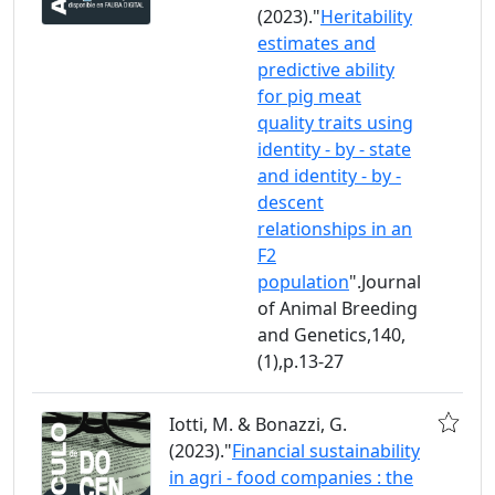
(2023)."
Heritability
estimates and
predictive ability
for pig meat
quality traits using
identity - by - state
and identity - by -
descent
relationships in an
F2
population
".Journal
of Animal Breeding
and Genetics,140,
(1),p.13-27
Iotti, M. & Bonazzi, G.
(2023)."
Financial sustainability
in agri - food companies : the