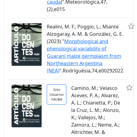
caudal
".Meteorológica,47,
(2),e015
Realini, M. F.; Poggio, L.; Miante
Alzogaray, A. M. & González, G. E.
(2023)."
Morphological and
phenological variability of
Guaraní maize germplasm from
Northeastern Argentina
(NEA)
".Rodriguésia,74,e00292022
Camino, M.; Velasco
Solo
Usuarios
Aceves, P. A.; Alvarez,
FAUBA
A. L.; Chianetta, P.; De
la Cruz, L. M.; Alonzo,
K.; Vallejos, M.;
Zamora, L.; Neme, A.;
Altrichter, M. &