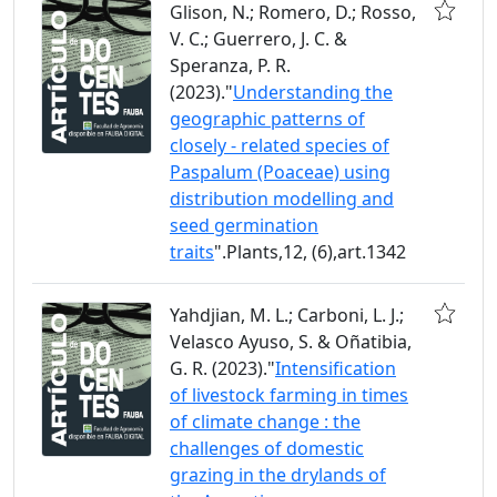
Glison, N.; Romero, D.; Rosso,
V. C.; Guerrero, J. C. &
Speranza, P. R.
(2023)."
Understanding the
geographic patterns of
closely - related species of
Paspalum (Poaceae) using
distribution modelling and
seed germination
traits
".Plants,12, (6),art.1342
Yahdjian, M. L.; Carboni, L. J.;
Velasco Ayuso, S. & Oñatibia,
G. R. (2023)."
Intensification
of livestock farming in times
of climate change : the
challenges of domestic
grazing in the drylands of