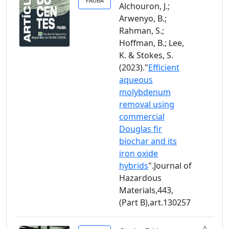
FAUBA
Alchouron, J.;
Arwenyo, B.;
Rahman, S.;
Hoffman, B.; Lee,
K. & Stokes, S.
(2023)."
Efficient
aqueous
molybdenum
removal using
commercial
Douglas fir
biochar and its
iron oxide
hybrids
".Journal of
Hazardous
Materials,443,
(Part B),art.130257