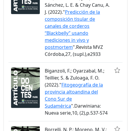
Sánchez, L. E. & Chay Canu, A.
J. (2022)."
Predicción de la
composición tisular de
canales de corderos
“Blackbelly” usando
mediciones in vivo y
postmortem
".Revista MVZ
Córdoba,27, (supl.),e2933
Biganzoli, F.; Oyarzabal, M.;
Teillier, S. & Zuloaga, F. O.
(2022)."
Fitogeografía de la
provincia altoandina del
Cono Sur de
Sudamérica
".Darwiniana:
Nueva serie,10, (2),p.537-574
Borrelli, N. P.; Moreno, M. V.;