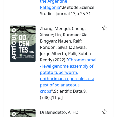
the Argentine
Patagonia
".Metode Science
Studies Journal,13,p.25-31
Zhang, Mengdi; Cheng,
Xinyue; Lin, Runmao; Xie,
Bingyan; Nauen, Ralf;
Rondon, Silvia I.; Zavala,
Jorge Alberto; Palli, Subba
Reddy (2022)."
Chromosomal
- level genome assembly of
potato tuberworm,
phthorimaea operculella : a
pest of solanaceous
crops
".Scientific Data,9,
(748),[11 p.]
Di Benedetto, A. H.;