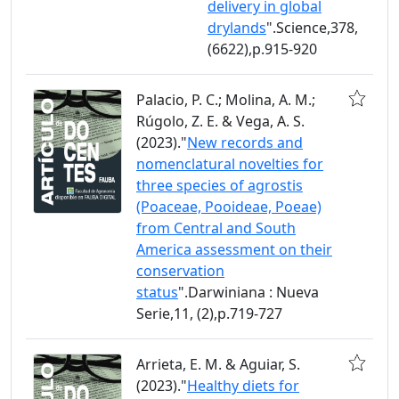
delivery in global
drylands
".Science,378,
(6622),p.915-920
Palacio, P. C.; Molina, A. M.;
Rúgolo, Z. E. & Vega, A. S.
(2023)."
New records and
nomenclatural novelties for
three species of agrostis
(Poaceae, Pooideae, Poeae)
from Central and South
America assessment on their
conservation
status
".Darwiniana : Nueva
Serie,11, (2),p.719-727
Arrieta, E. M. & Aguiar, S.
(2023)."
Healthy diets for