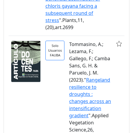
chloris gayana facing a
subsequent round of
stress
".Plants,11,
(20),art.2699
Tommasino, A.;
Solo
Usuarios
Lezama, F.;
FAUBA
Gallego, F.; Camba
Sans, G. H. &
Paruelo, J. M.
(2023)."
Rangeland
resilience to
droughts :
changes across an
intensification
gradient
".Applied
Vegetation
Science,26,