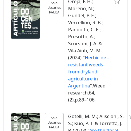
Oreja, F. H.;
Solo
Usuarios
Moreno, N.;
FAUBA
Gundel, P. E.;
Vercellino, R. B.;
Pandolfo, C. E.;
Presotto, A.;
Scursoni, J. A. &
Vila Aiub, M. M.
(2024)."
Herbicide -
resistant weeds
from dryland
agriculture in
Argentina
".Weed
research,64,
(2),p.89–106
Gotelli, M. M.; Aliscioni, S.
Solo
Usuarios
S.; Kuo, P. T. & Torretta, J.
FAUBA
P. (2023)."
Are the floral