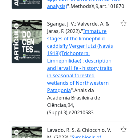
analysis)
".MethodsX,9,art.101870
Sganga, J. V.; Valverde, A. &
Jaras, F. (2022)."
Immature
stages of the limnephilid
caddisfly Verger lutzi (Navás
1918)(Trichoptera:
Limnephilidae) : description
and larval life - history traits
in seasonal forested
wetlands of Northwestern
Patagonia
".Anais da
Academia Brasileira de
Ciências,94,
(Suppl.3),e20210583
Lavado, R. S. & Chiocchio, V.
M. (2023)."
Symbiosis of