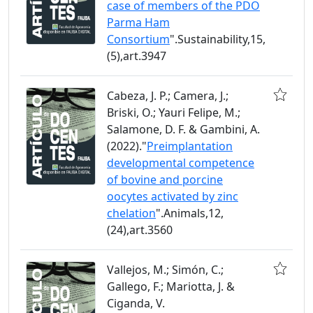
case of members of the PDO
Parma Ham
Consortium
".Sustainability,15,
(5),art.3947
Cabeza, J. P.; Camera, J.;
Briski, O.; Yauri Felipe, M.;
Salamone, D. F. & Gambini, A.
(2022)."
Preimplantation
developmental competence
of bovine and porcine
oocytes activated by zinc
chelation
".Animals,12,
(24),art.3560
Vallejos, M.; Simón, C.;
Gallego, F.; Mariotta, J. &
Ciganda, V.