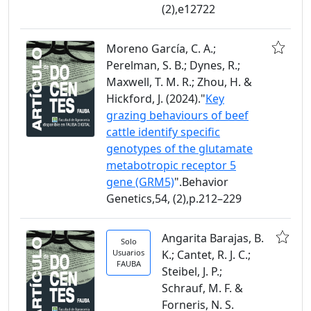
(2),e12722
Moreno García, C. A.;
Perelman, S. B.; Dynes, R.;
Maxwell, T. M. R.; Zhou, H. &
Hickford, J. (2024)."
Key
grazing behaviours of beef
cattle identify specific
genotypes of the glutamate
metabotropic receptor 5
gene (GRM5)
".Behavior
Genetics,54, (2),p.212–229
Angarita Barajas, B.
Solo
Usuarios
K.; Cantet, R. J. C.;
FAUBA
Steibel, J. P.;
Schrauf, M. F. &
Forneris, N. S.