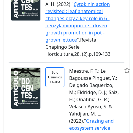
A. H. (2022)."
Cytokinin action
revisited : leaf anatomical
changes play a key role in 6 -
benzylaminopurine - driven
growth promotion in pot -
grown lettuce
".Revista
Chapingo Serie
Horticultura,28, (2),p.109-133
Maestre, F. T.; Le
Solo
Usuarios
Bagousse Pinguet, Y.;
FAUBA
Delgado Baquerizo,
M.; Eldridge, D. J.; Saiz,
H.; Oñatibia, G. R.;
Velasco Ayuso, S. &
Yahdjian, M. L.
(2022)."
Grazing and
ecosystem service