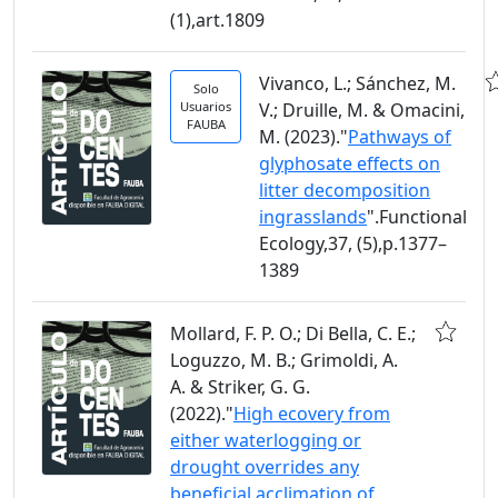
(1),art.1809
Vivanco, L.; Sánchez, M.
Solo
Usuarios
V.; Druille, M. & Omacini,
FAUBA
M. (2023)."
Pathways of
glyphosate effects on
litter decomposition
ingrasslands
".Functional
Ecology,37, (5),p.1377–
1389
Mollard, F. P. O.; Di Bella, C. E.;
Loguzzo, M. B.; Grimoldi, A.
A. & Striker, G. G.
(2022)."
High ecovery from
either waterlogging or
drought overrides any
beneficial acclimation of