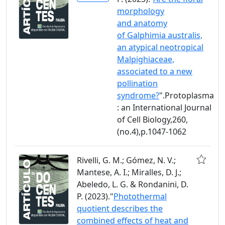
morphology
and anatomy
of Galphimia australis,
an atypical neotropical
Malpighiaceae,
associated to a new
pollination
syndrome?
".Protoplasma
: an International Journal
of Cell Biology,260,
(no.4),p.1047-1062
Rivelli, G. M.; Gómez, N. V.;
Mantese, A. I.; Miralles, D. J.;
Abeledo, L. G. & Rondanini, D.
P. (2023)."
Photothermal
quotient describes the
combined effects of heat and