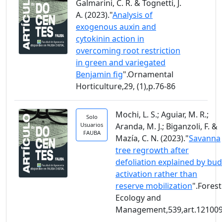
Galmarini, C. R. & Tognetti, J.
A. (2023)."
Analysis of
exogenous auxin and
cytokinin action in
overcoming root restriction
in green and variegated
Benjamin fig
".Ornamental
Horticulture,29, (1),p.76-86
Mochi, L. S.; Aguiar, M. R.;
Solo
Usuarios
Aranda, M. J.; Biganzoli, F. &
FAUBA
Mazía, C. N. (2023)."
Savanna
tree regrowth after
defoliation explained by bud
activation rather than
reserve mobilization
".Forest
Ecology and
Management,539,art.12100