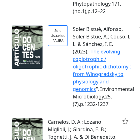
Phytopathology,171,
(no.1),p.12–22
Soler Bistué, Alfonso,
Solo
Usuarios
Soler Bistué, A.; Couso, L.
FAUBA
L. & Sánchez, I. E.
(2023)."
The evolving
copiotrophic /
oligotrophic dichotomy :
from Winogradsky to
physiology and
genomics
".Environmental
Microbiology,25,
(7),p.1232-1237
Carnelos, D. A.; Lozano
Miglioli, J.; Giardina, E. B.;
Tognetti, J. A. & Di Benedetto,