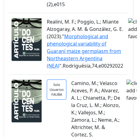
(2),e015
Realini, M. F.; Poggio, L.; Miante
Alzogaray, A. M. & González, G. E.
(2023)."
Morphological and
phenological variability of
Guaraní maize germplasm from
Northeastern Argentina
(NEA)
".Rodriguésia,74,e00292022
Camino, M.; Velasco
Solo
Usuarios
Aceves, P. A.; Alvarez,
FAUBA
A. L.; Chianetta, P.; De
la Cruz, L. M.; Alonzo,
K.; Vallejos, M.;
Zamora, L.; Neme, A.;
Altrichter, M. &
Cortez, S.