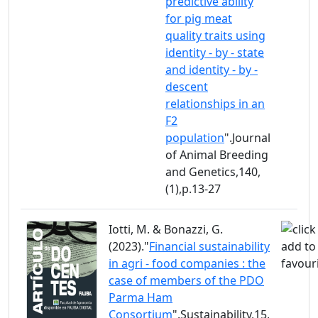
predictive ability
for pig meat
quality traits using
identity - by - state
and identity - by -
descent
relationships in an
F2
population
".Journal
of Animal Breeding
and Genetics,140,
(1),p.13-27
Iotti, M. & Bonazzi, G.
(2023)."
Financial sustainability
in agri - food companies : the
case of members of the PDO
Parma Ham
Consortium
".Sustainability,15,