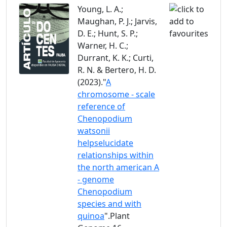
Young, L. A.;
Maughan, P. J.; Jarvis,
D. E.; Hunt, S. P.;
Warner, H. C.;
Durrant, K. K.; Curti,
R. N. & Bertero, H. D.
(2023)."
A
chromosome - scale
reference of
Chenopodium
watsonii
helpselucidate
relationships within
the north american A
- genome
Chenopodium
species and with
quinoa
".Plant