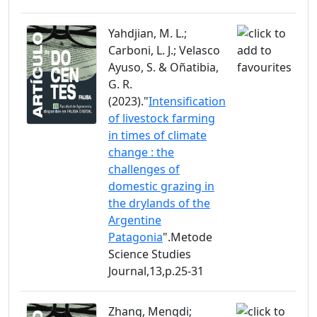
Yahdjian, M. L.;
Carboni, L. J.; Velasco
Ayuso, S. & Oñatibia,
G. R.
(2023)."
Intensification
of livestock farming
in times of climate
change : the
challenges of
domestic grazing in
the drylands of the
Argentine
Patagonia
".Metode
Science Studies
Journal,13,p.25-31
Zhang, Mengdi;