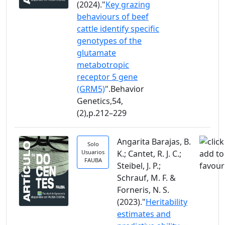
(2024)."
Key grazing
behaviours of beef
cattle identify specific
genotypes of the
glutamate
metabotropic
receptor 5 gene
(GRM5)
".Behavior
Genetics,54,
(2),p.212–229
Angarita Barajas, B.
Solo
Usuarios
K.; Cantet, R. J. C.;
FAUBA
Steibel, J. P.;
Schrauf, M. F. &
Forneris, N. S.
(2023)."
Heritability
estimates and