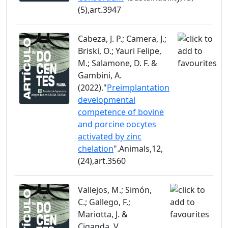
(5),art.3947
Cabeza, J. P.; Camera, J.;
Briski, O.; Yauri Felipe,
M.; Salamone, D. F. &
Gambini, A.
(2022)."
Preimplantation
developmental
competence of bovine
and porcine oocytes
activated by zinc
chelation
".Animals,12,
(24),art.3560
Vallejos, M.; Simón,
C.; Gallego, F.;
Mariotta, J. &
Ciganda, V.