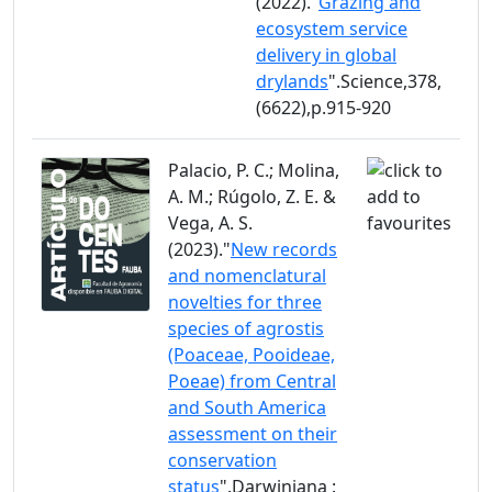
(2022)."
Grazing and
ecosystem service
delivery in global
drylands
".Science,378,
(6622),p.915-920
Palacio, P. C.; Molina,
A. M.; Rúgolo, Z. E. &
Vega, A. S.
(2023)."
New records
and nomenclatural
novelties for three
species of agrostis
(Poaceae, Pooideae,
Poeae) from Central
and South America
assessment on their
conservation
status
".Darwiniana :