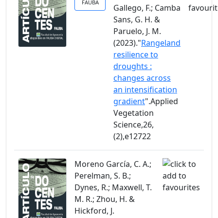
FAUBA
Gallego, F.; Camba
Sans, G. H. &
Paruelo, J. M.
(2023)."
Rangeland
resilience to
droughts :
changes across
an intensification
gradient
".Applied
Vegetation
Science,26,
(2),e12722
Moreno García, C. A.;
Perelman, S. B.;
Dynes, R.; Maxwell, T.
M. R.; Zhou, H. &
Hickford, J.