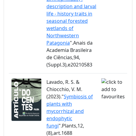
description and larval
life - history traits in
seasonal forested
wetlands of
Northwestern
Patagonia
".Anais da
Academia Brasileira
de Ciências,94,
(Suppl.3),e20210583
Lavado, R. S. &
Chiocchio, V. M.
(2023)."
Symbiosis of
plants with
mycorrhizal and
endophytic
fungi
".Plants,12,
(8),art.1688