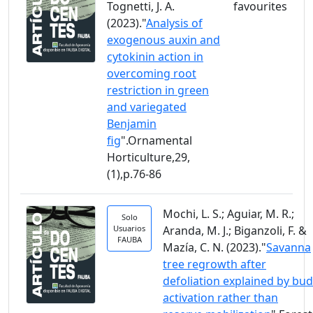
Tognetti, J. A.
(2023)."
Analysis of
exogenous auxin and
cytokinin action in
overcoming root
restriction in green
and variegated
Benjamin
fig
".Ornamental
Horticulture,29,
(1),p.76-86
Mochi, L. S.; Aguiar, M. R.;
Solo
Usuarios
Aranda, M. J.; Biganzoli, F. &
FAUBA
Mazía, C. N. (2023)."
Savanna
tree regrowth after
defoliation explained by bud
activation rather than