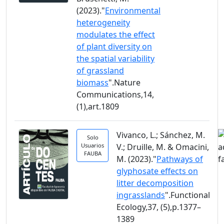
(2023)."
Environmental
heterogeneity
modulates the effect
of plant diversity on
the spatial variability
of grassland
biomass
".Nature
Communications,14,
(1),art.1809
Vivanco, L.; Sánchez, M.
Solo
Usuarios
V.; Druille, M. & Omacini,
FAUBA
M. (2023)."
Pathways of
glyphosate effects on
litter decomposition
ingrasslands
".Functional
Ecology,37, (5),p.1377–
1389