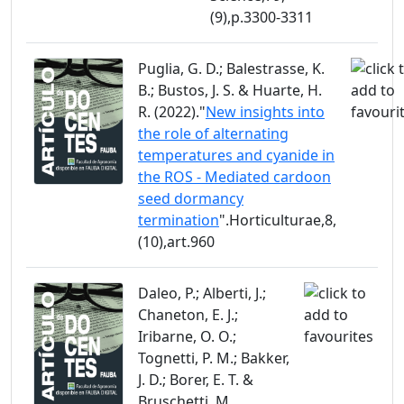
(9),p.3300-3311
Puglia, G. D.; Balestrasse, K.
B.; Bustos, J. S. & Huarte, H.
R. (2022)."
New insights into
the role of alternating
temperatures and cyanide in
the ROS - Mediated cardoon
seed dormancy
termination
".Horticulturae,8,
(10),art.960
Daleo, P.; Alberti, J.;
Chaneton, E. J.;
Iribarne, O. O.;
Tognetti, P. M.; Bakker,
J. D.; Borer, E. T. &
Bruschetti, M.