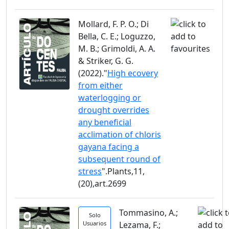
Mollard, F. P. O.; Di
Bella, C. E.; Loguzzo,
M. B.; Grimoldi, A. A.
& Striker, G. G.
(2022)."
High ecovery
from either
waterlogging or
drought overrides
any beneficial
acclimation of chloris
gayana facing a
subsequent round of
stress
".Plants,11,
(20),art.2699
Tommasino, A.;
Solo
Usuarios
Lezama, F.;