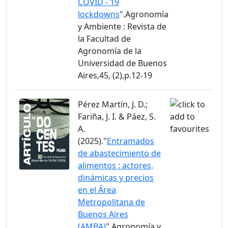
COVID - 19
lockdowns
".Agronomía
y Ambiente : Revista de
la Facultad de
Agronomía de la
Universidad de Buenos
Aires,45, (2),p.12-19
Pérez Martín, J. D.;
Fariña, J. I. & Páez, S.
A.
(2025)."
Entramados
de abastecimiento de
alimentos : actores,
dinámicas y precios
en el Área
Metropolitana de
Buenos Aires
(AMBA)
".Agronomía y