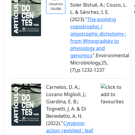
Usuarios
Soler Bistué, A.; Couso, L.
FAUBA
L. & Sánchez, I. E.
(2023)."
The evolving
copiotrophic /
oligotrophic dichotomy :
from Winogradsky to
physiology and
genomics
".Environmental
Microbiology,25,
(7),p.1232-1237
Carnelos, D. A.;
Lozano Miglioli, J.;
Giardina, E. B.;
Tognetti, J. A. & Di
Benedetto, A. H.
(2022)."
Cytokinin
action revisited : leaf