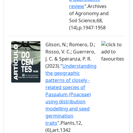
review
".Archives
of Agronomy and
Soil Science,68,
(14),p.1947-1958
Glison, N.; Romero, D.;
Rosso, V. C.; Guerrero,
J. C. & Speranza, P. R.
(2023)."
Understanding
the geographic
patterns of closely -
related species of
Paspalum (Poaceae)
using distribution
modelling and seed
germination
traits
".Plants,12,
(6),art.1342