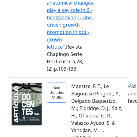
anatomical changes
play a key role in 6 -
benzylaminopurine -
driven growth
promotion in pot -
grown
lettuce
".Revista
Chapingo Serie
Horticultura,28,
(2),p.109-133
Maestre, F. T.; Le
Solo
Usuarios
Bagousse Pinguet, Y.;
FAUBA
Delgado Baquerizo,
M.; Eldridge, D. J.; Saiz,
H.; Oñatibia, G. R.;
Velasco Ayuso, S. &
Yahdjian, M. L.