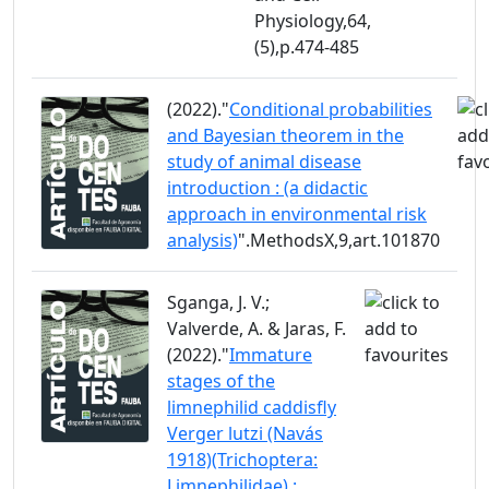
Physiology,64,
(5),p.474-485
(2022)."
Conditional probabilities
and Bayesian theorem in the
study of animal disease
introduction : (a didactic
approach in environmental risk
analysis)
".MethodsX,9,art.101870
Sganga, J. V.;
Valverde, A. & Jaras, F.
(2022)."
Immature
stages of the
limnephilid caddisfly
Verger lutzi (Navás
1918)(Trichoptera:
Limnephilidae) :