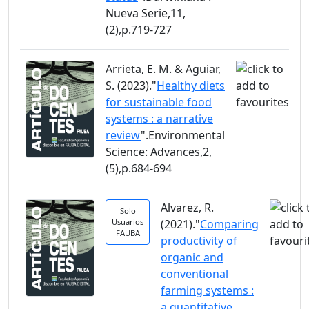
Nueva Serie,11,
(2),p.719-727
Arrieta, E. M. & Aguiar,
S. (2023)."
Healthy diets
for sustainable food
systems : a narrative
review
".Environmental
Science: Advances,2,
(5),p.684-694
Alvarez, R.
Solo
Usuarios
(2021)."
Comparing
FAUBA
productivity of
organic and
conventional
farming systems :
a quantitative