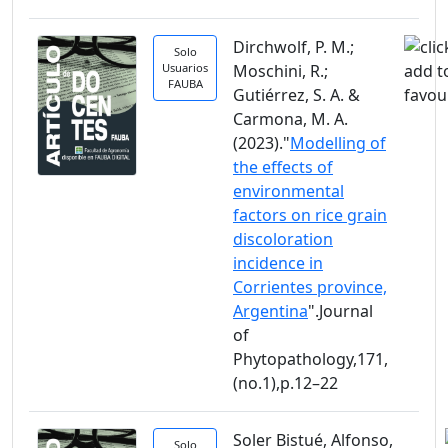
Dirchwolf, P. M.;
Solo
Usuarios
Moschini, R.;
FAUBA
Gutiérrez, S. A. &
Carmona, M. A.
(2023)."
Modelling of
the effects of
environmental
factors on rice grain
discoloration
incidence in
Corrientes province,
Argentina
".Journal
of
Phytopathology,171,
(no.1),p.12–22
Soler Bistué, Alfonso,
Solo