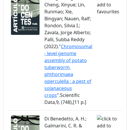
Cheng, Xinyue; Lin,
Runmao; Xie,
Bingyan; Nauen, Ralf;
Rondon, Silvia I.;
Zavala, Jorge Alberto;
Palli, Subba Reddy
(2022)."
Chromosomal
- level genome
assembly of potato
tuberworm,
phthorimaea
operculella : a pest of
solanaceous
crops
".Scientific
Data,9, (748),[11 p.]
Di Benedetto, A. H.;
Galmarini, C. R. &