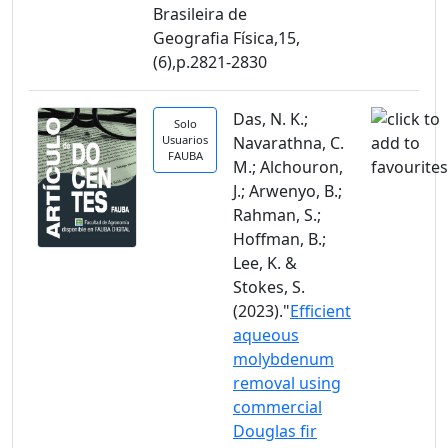
Brasileira de
Geografia Física,15,
(6),p.2821-2830
Das, N. K.;
Solo
Usuarios
Navarathna, C.
FAUBA
M.; Alchouron,
J.; Arwenyo, B.;
Rahman, S.;
Hoffman, B.;
Lee, K. &
Stokes, S.
(2023)."
Efficient
aqueous
molybdenum
removal using
commercial
Douglas fir