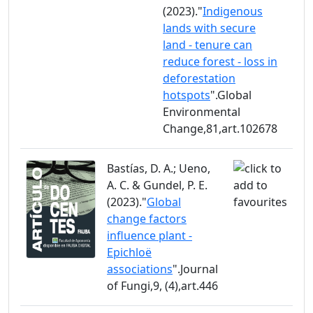
(2023)."
Indigenous
lands with secure
land - tenure can
reduce forest - loss in
deforestation
hotspots
".Global
Environmental
Change,81,art.102678
Bastías, D. A.; Ueno,
A. C. & Gundel, P. E.
(2023)."
Global
change factors
influence plant -
Epichloë
associations
".Journal
of Fungi,9, (4),art.446