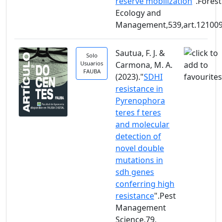
reserve mobilization
".Forest
Ecology and
Management,539,art.12100
Sautua, F. J. &
Solo
Usuarios
Carmona, M. A.
FAUBA
(2023)."
SDHI
resistance in
Pyrenophora
teres f teres
and molecular
detection of
novel double
mutations in
sdh genes
conferring high
resistance
".Pest
Management
Science,79,