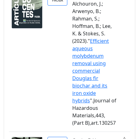
FAUBA
Alchouron, J.;
Arwenyo, B.;
Rahman, S.;
Hoffman, B.; Lee,
K. & Stokes, S.
(2023)."
Efficient
aqueous
molybdenum
removal using
commercial
Douglas fir
biochar and its
iron oxide
hybrids
".Journal of
Hazardous
Materials,443,
(Part B),art.130257