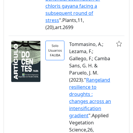
chloris gayana facing a
subsequent round of
stress
".Plants,11,
(20),art.2699
Tommasino, A.;
Solo
Usuarios
Lezama, F.;
FAUBA
Gallego, F.; Camba
Sans, G. H. &
Paruelo, J. M.
(2023)."
Rangeland
resilience to
droughts :
changes across an
intensification
gradient
".Applied
Vegetation
Science,26,