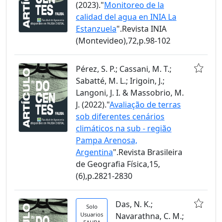
(2023)."
Monitoreo de la
calidad del agua en INIA La
Estanzuela
".Revista INIA
(Montevideo),72,p.98-102
Pérez, S. P.; Cassani, M. T.;
Sabatté, M. L.; Irigoin, J.;
Langoni, J. I. & Massobrio, M.
J. (2022)."
Avaliação de terras
sob diferentes cenários
climáticos na sub - região
Pampa Arenosa,
Argentina
".Revista Brasileira
de Geografia Física,15,
(6),p.2821-2830
Das, N. K.;
Solo
Usuarios
Navarathna, C. M.;