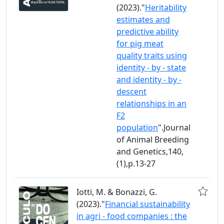
(2023)."
Heritability
estimates and
predictive ability
for pig meat
quality traits using
identity - by - state
and identity - by -
descent
relationships in an
F2
population
".Journal
of Animal Breeding
and Genetics,140,
(1),p.13-27
Iotti, M. & Bonazzi, G.
(2023)."
Financial sustainability
in agri - food companies : the