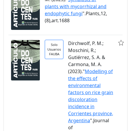
plants with mycorrhizal and
endophytic fungi
".Plants,12,
(8),art.1688
Dirchwolf, P. M.;
Solo
Usuarios
Moschini, R.;
FAUBA
Gutiérrez, S. A. &
Carmona, M. A.
(2023)."
Modelling of
the effects of
environmental
factors on rice grain
discoloration
incidence in
Corrientes province,
Argentina
".Journal
of