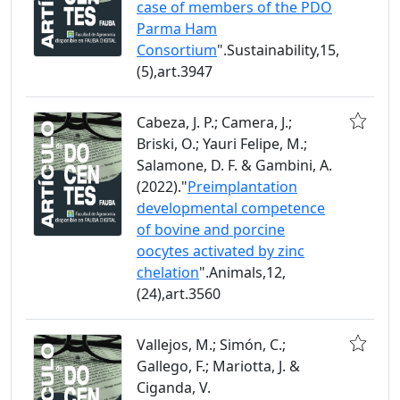
case of members of the PDO
Parma Ham
Consortium
".Sustainability,15,
(5),art.3947
Cabeza, J. P.; Camera, J.;
Briski, O.; Yauri Felipe, M.;
Salamone, D. F. & Gambini, A.
(2022)."
Preimplantation
developmental competence
of bovine and porcine
oocytes activated by zinc
chelation
".Animals,12,
(24),art.3560
Vallejos, M.; Simón, C.;
Gallego, F.; Mariotta, J. &
Ciganda, V.