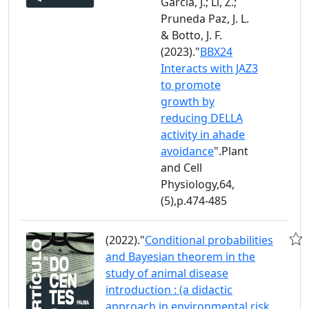
García, J.; Li, Z.;
Pruneda Paz, J. L.
& Botto, J. F.
(2023)."
BBX24
Interacts with JAZ3
to promote
growth by
reducing DELLA
activity in ahade
avoidance
".Plant
and Cell
Physiology,64,
(5),p.474-485
(2022)."
Conditional probabilities
and Bayesian theorem in the
study of animal disease
introduction : (a didactic
approach in environmental risk