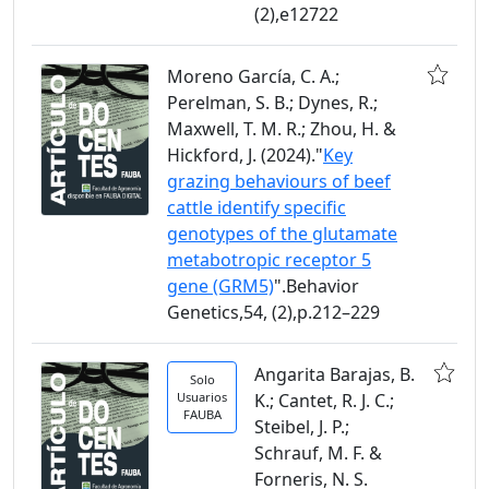
(2),e12722
Moreno García, C. A.;
Perelman, S. B.; Dynes, R.;
Maxwell, T. M. R.; Zhou, H. &
Hickford, J. (2024)."
Key
grazing behaviours of beef
cattle identify specific
genotypes of the glutamate
metabotropic receptor 5
gene (GRM5)
".Behavior
Genetics,54, (2),p.212–229
Angarita Barajas, B.
Solo
Usuarios
K.; Cantet, R. J. C.;
FAUBA
Steibel, J. P.;
Schrauf, M. F. &
Forneris, N. S.