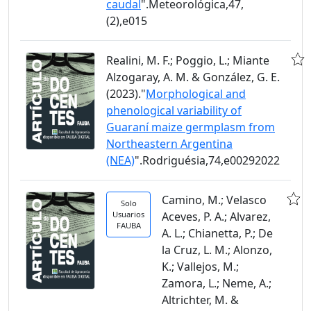
caudal
".Meteorológica,47,
(2),e015
Realini, M. F.; Poggio, L.; Miante
Alzogaray, A. M. & González, G. E.
(2023)."
Morphological and
phenological variability of
Guaraní maize germplasm from
Northeastern Argentina
(NEA)
".Rodriguésia,74,e00292022
Camino, M.; Velasco
Solo
Usuarios
Aceves, P. A.; Alvarez,
FAUBA
A. L.; Chianetta, P.; De
la Cruz, L. M.; Alonzo,
K.; Vallejos, M.;
Zamora, L.; Neme, A.;
Altrichter, M. &