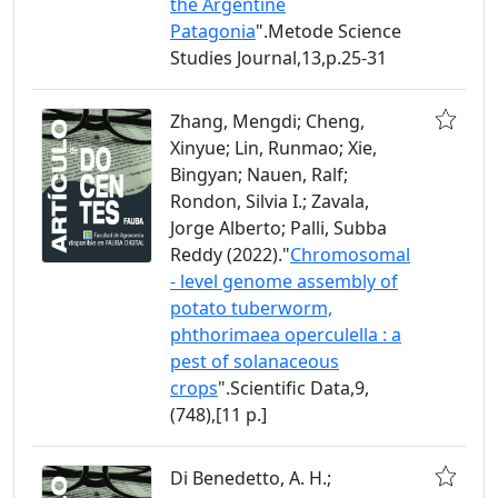
the Argentine
Patagonia
".Metode Science
Studies Journal,13,p.25-31
Zhang, Mengdi; Cheng,
Xinyue; Lin, Runmao; Xie,
Bingyan; Nauen, Ralf;
Rondon, Silvia I.; Zavala,
Jorge Alberto; Palli, Subba
Reddy (2022)."
Chromosomal
- level genome assembly of
potato tuberworm,
phthorimaea operculella : a
pest of solanaceous
crops
".Scientific Data,9,
(748),[11 p.]
Di Benedetto, A. H.;