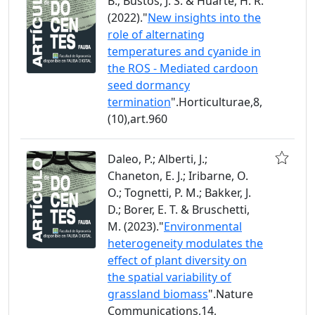
B.; Bustos, J. S. & Huarte, H. R.
(2022)."
New insights into the
role of alternating
temperatures and cyanide in
the ROS - Mediated cardoon
seed dormancy
termination
".Horticulturae,8,
(10),art.960
Daleo, P.; Alberti, J.;
Chaneton, E. J.; Iribarne, O.
O.; Tognetti, P. M.; Bakker, J.
D.; Borer, E. T. & Bruschetti,
M. (2023)."
Environmental
heterogeneity modulates the
effect of plant diversity on
the spatial variability of
grassland biomass
".Nature
Communications,14,