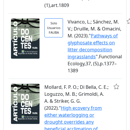
(1),art.1809
Vivanco, L.; Sánchez, M.
Solo
Usuarios
V.; Druille, M. & Omacini,
FAUBA
M. (2023)."
Pathways of
glyphosate effects on
litter decomposition
ingrasslands
".Functional
Ecology,37, (5),p.1377–
1389
Mollard, F. P. O.; Di Bella, C. E.;
Loguzzo, M. B.; Grimoldi, A.
A. & Striker, G. G.
(2022)."
High ecovery from
either waterlogging or
drought overrides any
beneficial acclimation of