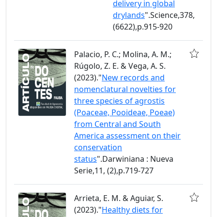
delivery in global
drylands
".Science,378,
(6622),p.915-920
Palacio, P. C.; Molina, A. M.;
Rúgolo, Z. E. & Vega, A. S.
(2023)."
New records and
nomenclatural novelties for
three species of agrostis
(Poaceae, Pooideae, Poeae)
from Central and South
America assessment on their
conservation
status
".Darwiniana : Nueva
Serie,11, (2),p.719-727
Arrieta, E. M. & Aguiar, S.
(2023)."
Healthy diets for