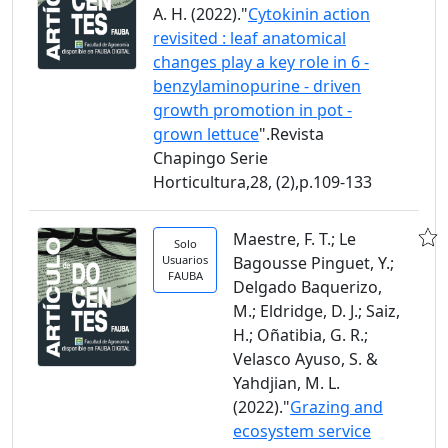
A. H. (2022)."
Cytokinin action
revisited : leaf anatomical
changes play a key role in 6 -
benzylaminopurine - driven
growth promotion in pot -
grown lettuce
".Revista
Chapingo Serie
Horticultura,28, (2),p.109-133
Maestre, F. T.; Le
Solo
Usuarios
Bagousse Pinguet, Y.;
FAUBA
Delgado Baquerizo,
M.; Eldridge, D. J.; Saiz,
H.; Oñatibia, G. R.;
Velasco Ayuso, S. &
Yahdjian, M. L.
(2022)."
Grazing and
ecosystem service