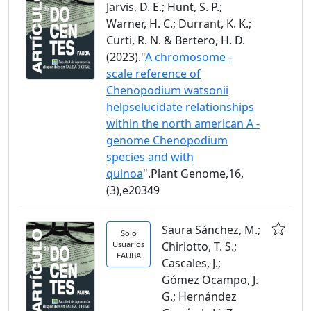
Jarvis, D. E.; Hunt, S. P.;
Warner, H. C.; Durrant, K. K.;
Curti, R. N. & Bertero, H. D.
(2023)."
A chromosome -
scale reference of
Chenopodium watsonii
helpselucidate relationships
within the north american A -
genome Chenopodium
species and with
quinoa
".Plant Genome,16,
(3),e20349
Saura Sánchez, M.;
Solo
Usuarios
Chiriotto, T. S.;
FAUBA
Cascales, J.;
Gómez Ocampo, J.
G.; Hernández