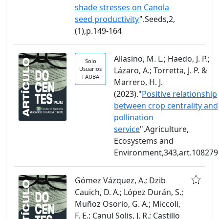
shade stresses on Canola
seed productivity
".Seeds,2,
(1),p.149-164
Allasino, M. L.; Haedo, J. P.;
Solo
Usuarios
Lázaro, A.; Torretta, J. P. &
FAUBA
Marrero, H. J.
(2023)."
Positive relationship
between crop centrality and
pollination
service
".Agriculture,
Ecosystems and
Environment,343,art.108279
Gómez Vázquez, A.; Dzib
Cauich, D. A.; López Durán, S.;
Muñoz Osorio, G. A.; Miccoli,
F. E.; Canul Solis, J. R.; Castillo