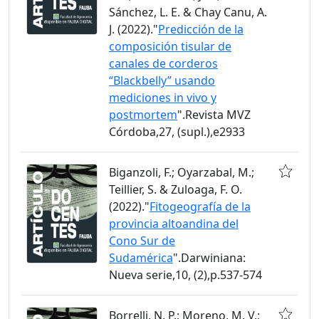
Sánchez, L. E. & Chay Canu, A.
J. (2022)."
Predicción de la
composición tisular de
canales de corderos
“Blackbelly” usando
mediciones in vivo y
postmortem
".Revista MVZ
Córdoba,27, (supl.),e2933
Biganzoli, F.; Oyarzabal, M.;
Teillier, S. & Zuloaga, F. O.
(2022)."
Fitogeografía de la
provincia altoandina del
Cono Sur de
Sudamérica
".Darwiniana:
Nueva serie,10, (2),p.537-574
Borrelli, N. P.; Moreno, M. V.;