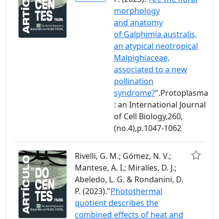
morphology
and anatomy
of Galphimia australis,
an atypical neotropical
Malpighiaceae,
associated to a new
pollination
syndrome?
".Protoplasma
: an International Journal
of Cell Biology,260,
(no.4),p.1047-1062
Rivelli, G. M.; Gómez, N. V.;
Mantese, A. I.; Miralles, D. J.;
Abeledo, L. G. & Rondanini, D.
P. (2023)."
Photothermal
quotient describes the
combined effects of heat and