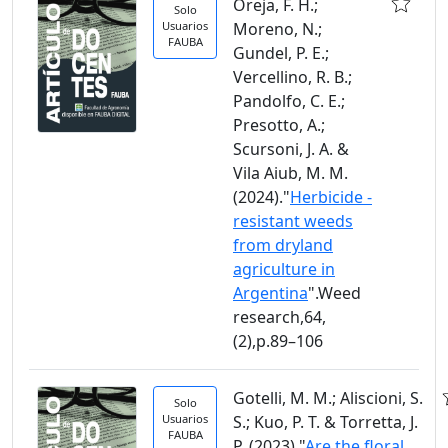
Oreja, F. H.;
Solo
Usuarios
Moreno, N.;
FAUBA
Gundel, P. E.;
Vercellino, R. B.;
Pandolfo, C. E.;
Presotto, A.;
Scursoni, J. A. &
Vila Aiub, M. M.
(2024)."
Herbicide -
resistant weeds
from dryland
agriculture in
Argentina
".Weed
research,64,
(2),p.89–106
Gotelli, M. M.; Aliscioni, S.
Solo
Usuarios
S.; Kuo, P. T. & Torretta, J.
FAUBA
P. (2023)."
Are the floral