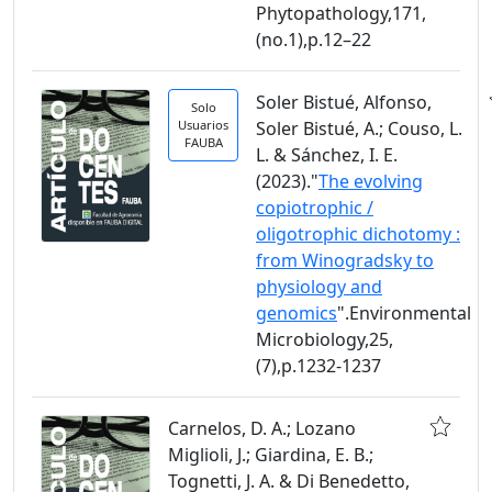
Phytopathology,171,
(no.1),p.12–22
Soler Bistué, Alfonso,
Solo
Usuarios
Soler Bistué, A.; Couso, L.
FAUBA
L. & Sánchez, I. E.
(2023)."
The evolving
copiotrophic /
oligotrophic dichotomy :
from Winogradsky to
physiology and
genomics
".Environmental
Microbiology,25,
(7),p.1232-1237
Carnelos, D. A.; Lozano
Miglioli, J.; Giardina, E. B.;
Tognetti, J. A. & Di Benedetto,