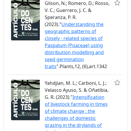
Glison, N.; Romero, D.; Rosso,
V. C.; Guerrero, J. C. &
Speranza, P. R.
(2023)."
Understanding the
geographic patterns of
closely - related species of
Paspalum (Poaceae) using
distribution modelling and
seed germination
traits
".Plants,12, (6),art.1342
Yahdjian, M. L.; Carboni, L. J.;
Velasco Ayuso, S. & Oñatibia,
G. R. (2023)."
Intensification
of livestock farming in times
of climate change : the
challenges of domestic
grazing in the drylands of