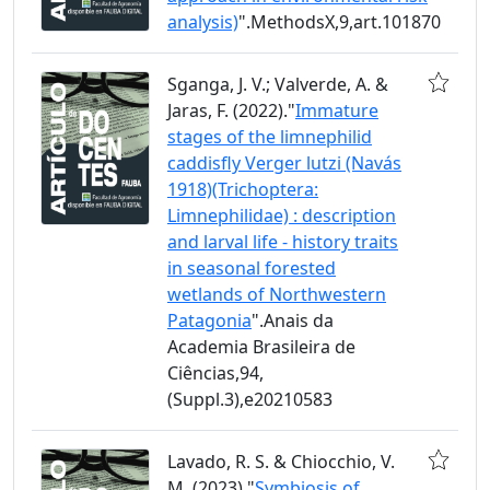
analysis)
".MethodsX,9,art.101870
Sganga, J. V.; Valverde, A. &
Jaras, F. (2022)."
Immature
stages of the limnephilid
caddisfly Verger lutzi (Navás
1918)(Trichoptera:
Limnephilidae) : description
and larval life - history traits
in seasonal forested
wetlands of Northwestern
Patagonia
".Anais da
Academia Brasileira de
Ciências,94,
(Suppl.3),e20210583
Lavado, R. S. & Chiocchio, V.
M. (2023)."
Symbiosis of