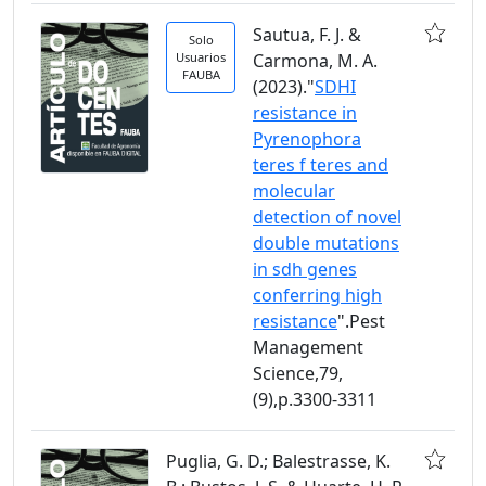
Sautua, F. J. &
Solo
Usuarios
Carmona, M. A.
FAUBA
(2023)."
SDHI
resistance in
Pyrenophora
teres f teres and
molecular
detection of novel
double mutations
in sdh genes
conferring high
resistance
".Pest
Management
Science,79,
(9),p.3300-3311
Puglia, G. D.; Balestrasse, K.