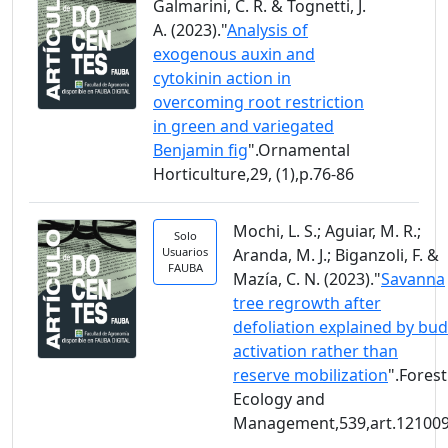
Galmarini, C. R. & Tognetti, J.
A. (2023)."
Analysis of
exogenous auxin and
cytokinin action in
overcoming root restriction
in green and variegated
Benjamin fig
".Ornamental
Horticulture,29, (1),p.76-86
Mochi, L. S.; Aguiar, M. R.;
Solo
Usuarios
Aranda, M. J.; Biganzoli, F. &
FAUBA
Mazía, C. N. (2023)."
Savanna
tree regrowth after
defoliation explained by bud
activation rather than
reserve mobilization
".Forest
Ecology and
Management,539,art.12100