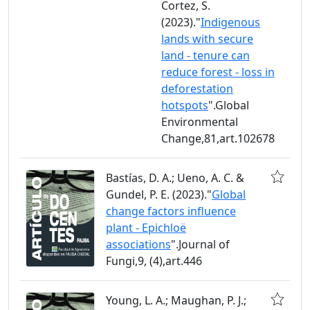
Cortez, S.
(2023)."
Indigenous
lands with secure
land - tenure can
reduce forest - loss in
deforestation
hotspots
".Global
Environmental
Change,81,art.102678
Bastías, D. A.; Ueno, A. C. &
Gundel, P. E. (2023)."
Global
change factors influence
plant - Epichloë
associations
".Journal of
Fungi,9, (4),art.446
Young, L. A.; Maughan, P. J.;