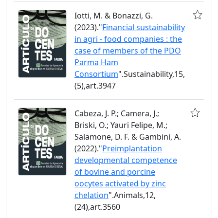
Iotti, M. & Bonazzi, G.
(2023)."
Financial sustainability
in agri - food companies : the
case of members of the PDO
Parma Ham
Consortium
".Sustainability,15,
(5),art.3947
Cabeza, J. P.; Camera, J.;
Briski, O.; Yauri Felipe, M.;
Salamone, D. F. & Gambini, A.
(2022)."
Preimplantation
developmental competence
of bovine and porcine
oocytes activated by zinc
chelation
".Animals,12,
(24),art.3560