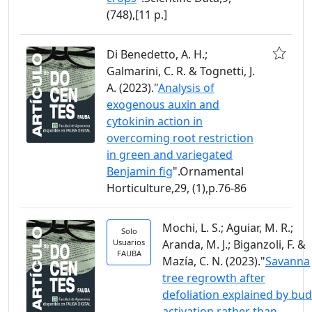
(748),[11 p.]
Di Benedetto, A. H.;
Galmarini, C. R. & Tognetti, J.
A. (2023)."
Analysis of
exogenous auxin and
cytokinin action in
overcoming root restriction
in green and variegated
Benjamin fig
".Ornamental
Horticulture,29, (1),p.76-86
Mochi, L. S.; Aguiar, M. R.;
Solo
Usuarios
Aranda, M. J.; Biganzoli, F. &
FAUBA
Mazía, C. N. (2023)."
Savanna
tree regrowth after
defoliation explained by bud
activation rather than