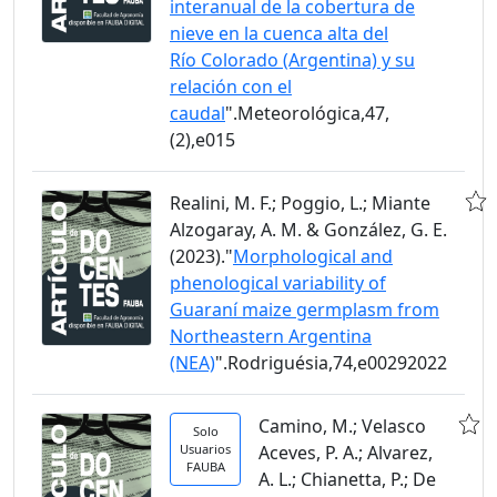
interanual de la cobertura de
nieve en la cuenca alta del
Río Colorado (Argentina) y su
relación con el
caudal
".Meteorológica,47,
(2),e015
Realini, M. F.; Poggio, L.; Miante
Alzogaray, A. M. & González, G. E.
(2023)."
Morphological and
phenological variability of
Guaraní maize germplasm from
Northeastern Argentina
(NEA)
".Rodriguésia,74,e00292022
Camino, M.; Velasco
Solo
Usuarios
Aceves, P. A.; Alvarez,
FAUBA
A. L.; Chianetta, P.; De