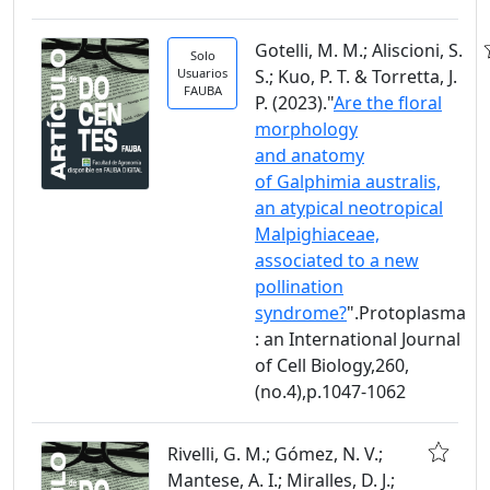
Gotelli, M. M.; Aliscioni, S.
Solo
Usuarios
S.; Kuo, P. T. & Torretta, J.
FAUBA
P. (2023)."
Are the floral
morphology
and anatomy
of Galphimia australis,
an atypical neotropical
Malpighiaceae,
associated to a new
pollination
syndrome?
".Protoplasma
: an International Journal
of Cell Biology,260,
(no.4),p.1047-1062
Rivelli, G. M.; Gómez, N. V.;
Mantese, A. I.; Miralles, D. J.;