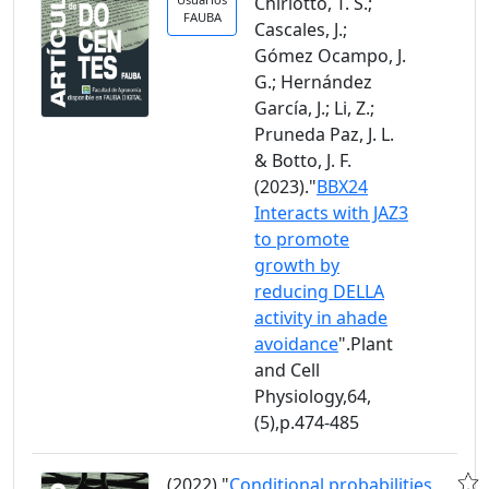
Chiriotto, T. S.;
FAUBA
Cascales, J.;
Gómez Ocampo, J.
G.; Hernández
García, J.; Li, Z.;
Pruneda Paz, J. L.
& Botto, J. F.
(2023)."
BBX24
Interacts with JAZ3
to promote
growth by
reducing DELLA
activity in ahade
avoidance
".Plant
and Cell
Physiology,64,
(5),p.474-485
(2022)."
Conditional probabilities