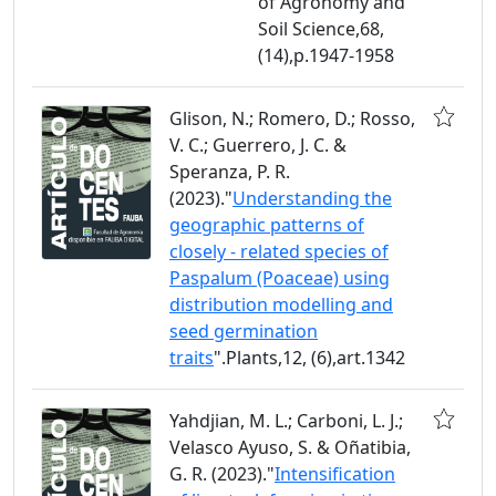
of Agronomy and
Soil Science,68,
(14),p.1947-1958
Glison, N.; Romero, D.; Rosso,
V. C.; Guerrero, J. C. &
Speranza, P. R.
(2023)."
Understanding the
geographic patterns of
closely - related species of
Paspalum (Poaceae) using
distribution modelling and
seed germination
traits
".Plants,12, (6),art.1342
Yahdjian, M. L.; Carboni, L. J.;
Velasco Ayuso, S. & Oñatibia,
G. R. (2023)."
Intensification