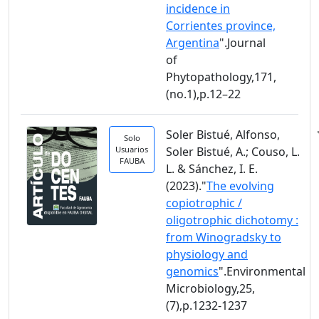
incidence in
Corrientes province,
Argentina
".Journal
of
Phytopathology,171,
(no.1),p.12–22
Soler Bistué, Alfonso,
Solo
Usuarios
Soler Bistué, A.; Couso, L.
FAUBA
L. & Sánchez, I. E.
(2023)."
The evolving
copiotrophic /
oligotrophic dichotomy :
from Winogradsky to
physiology and
genomics
".Environmental
Microbiology,25,
(7),p.1232-1237