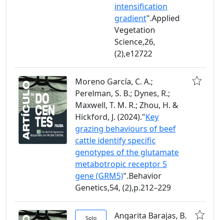
intensification
gradient
".Applied
Vegetation
Science,26,
(2),e12722
Moreno García, C. A.;
Perelman, S. B.; Dynes, R.;
Maxwell, T. M. R.; Zhou, H. &
Hickford, J. (2024)."
Key
grazing behaviours of beef
cattle identify specific
genotypes of the glutamate
metabotropic receptor 5
gene (GRM5)
".Behavior
Genetics,54, (2),p.212–229
Angarita Barajas, B.
Solo