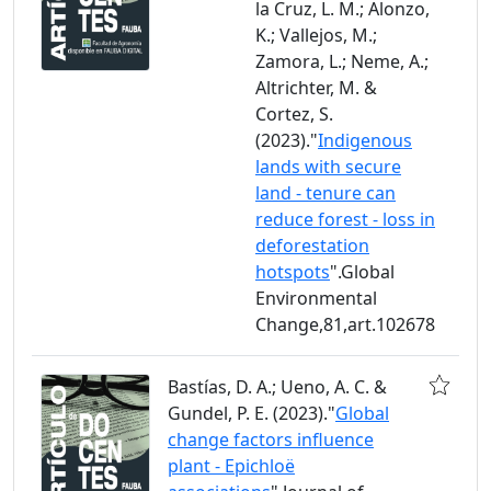
la Cruz, L. M.; Alonzo,
K.; Vallejos, M.;
Zamora, L.; Neme, A.;
Altrichter, M. &
Cortez, S.
(2023)."
Indigenous
lands with secure
land - tenure can
reduce forest - loss in
deforestation
hotspots
".Global
Environmental
Change,81,art.102678
Bastías, D. A.; Ueno, A. C. &
Gundel, P. E. (2023)."
Global
change factors influence
plant - Epichloë