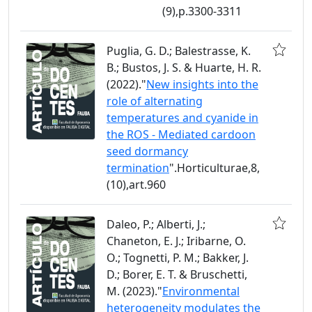
(9),p.3300-3311
Puglia, G. D.; Balestrasse, K.
B.; Bustos, J. S. & Huarte, H. R.
(2022)."
New insights into the
role of alternating
temperatures and cyanide in
the ROS - Mediated cardoon
seed dormancy
termination
".Horticulturae,8,
(10),art.960
Daleo, P.; Alberti, J.;
Chaneton, E. J.; Iribarne, O.
O.; Tognetti, P. M.; Bakker, J.
D.; Borer, E. T. & Bruschetti,
M. (2023)."
Environmental
heterogeneity modulates the