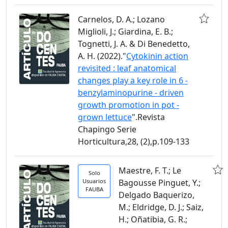
Carnelos, D. A.; Lozano
Miglioli, J.; Giardina, E. B.;
Tognetti, J. A. & Di Benedetto,
A. H. (2022)."
Cytokinin action
revisited : leaf anatomical
changes play a key role in 6 -
benzylaminopurine - driven
growth promotion in pot -
grown lettuce
".Revista
Chapingo Serie
Horticultura,28, (2),p.109-133
Maestre, F. T.; Le
Solo
Usuarios
Bagousse Pinguet, Y.;
FAUBA
Delgado Baquerizo,
M.; Eldridge, D. J.; Saiz,
H.; Oñatibia, G. R.;