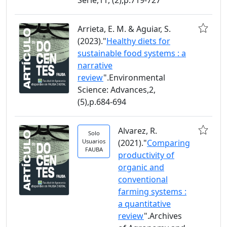
Arrieta, E. M. & Aguiar, S.
(2023)."
Healthy diets for
sustainable food systems : a
narrative
review
".Environmental
Science: Advances,2,
(5),p.684-694
Alvarez, R.
Solo
Usuarios
(2021)."
Comparing
FAUBA
productivity of
organic and
conventional
farming systems :
a quantitative
review
".Archives