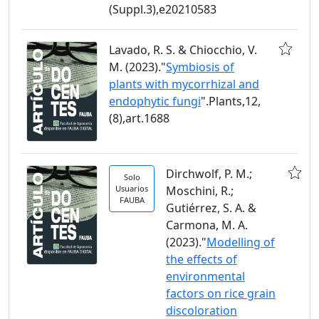
(Suppl.3),e20210583
Lavado, R. S. & Chiocchio, V.
M. (2023)."
Symbiosis of
plants with mycorrhizal and
endophytic fungi
".Plants,12,
(8),art.1688
Dirchwolf, P. M.;
Solo
Usuarios
Moschini, R.;
FAUBA
Gutiérrez, S. A. &
Carmona, M. A.
(2023)."
Modelling of
the effects of
environmental
factors on rice grain
discoloration