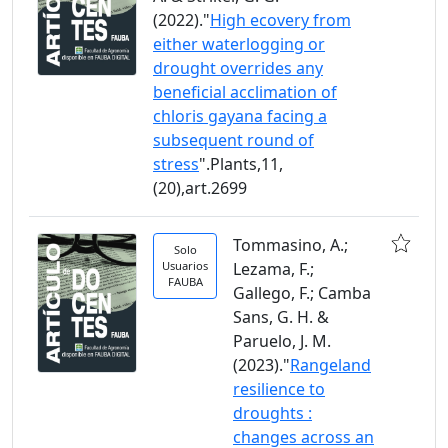
(2022)."
High ecovery from
either waterlogging or
drought overrides any
beneficial acclimation of
chloris gayana facing a
subsequent round of
stress
".Plants,11,
(20),art.2699
Tommasino, A.;
Solo
Usuarios
Lezama, F.;
FAUBA
Gallego, F.; Camba
Sans, G. H. &
Paruelo, J. M.
(2023)."
Rangeland
resilience to
droughts :
changes across an