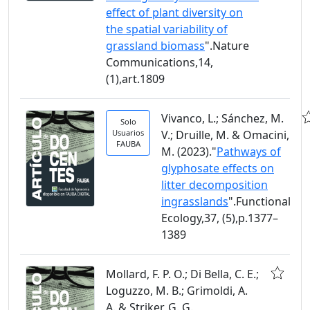
effect of plant diversity on
the spatial variability of
grassland biomass
".Nature
Communications,14,
(1),art.1809
Vivanco, L.; Sánchez, M.
Solo
Usuarios
V.; Druille, M. & Omacini,
FAUBA
M. (2023)."
Pathways of
glyphosate effects on
litter decomposition
ingrasslands
".Functional
Ecology,37, (5),p.1377–
1389
Mollard, F. P. O.; Di Bella, C. E.;
Loguzzo, M. B.; Grimoldi, A.
A. & Striker, G. G.