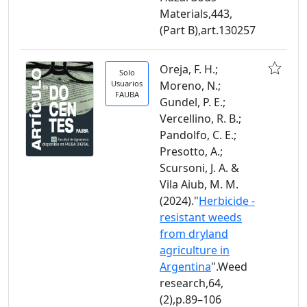
Materials,443,
(Part B),art.130257
Oreja, F. H.;
Solo
Usuarios
Moreno, N.;
FAUBA
Gundel, P. E.;
Vercellino, R. B.;
Pandolfo, C. E.;
Presotto, A.;
Scursoni, J. A. &
Vila Aiub, M. M.
(2024)."
Herbicide -
resistant weeds
from dryland
agriculture in
Argentina
".Weed
research,64,
(2),p.89–106