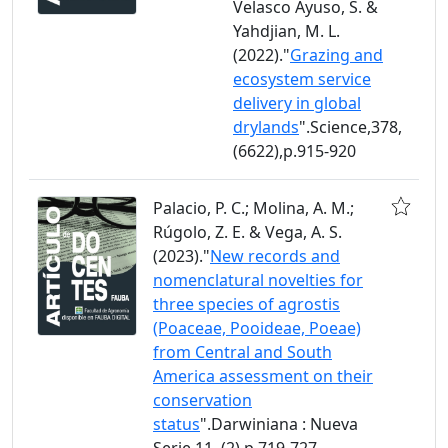
Velasco Ayuso, S. &
Yahdjian, M. L.
(2022)."
Grazing and
ecosystem service
delivery in global
drylands
".Science,378,
(6622),p.915-920
Palacio, P. C.; Molina, A. M.;
Rúgolo, Z. E. & Vega, A. S.
(2023)."
New records and
nomenclatural novelties for
three species of agrostis
(Poaceae, Pooideae, Poeae)
from Central and South
America assessment on their
conservation
status
".Darwiniana : Nueva
Serie,11, (2),p.719-727