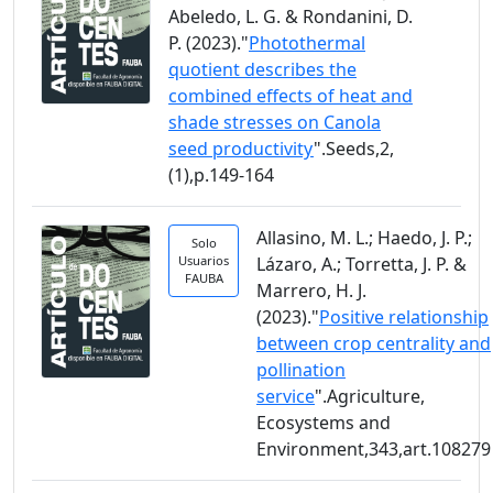
Abeledo, L. G. & Rondanini, D.
P. (2023)."
Photothermal
quotient describes the
combined effects of heat and
shade stresses on Canola
seed productivity
".Seeds,2,
(1),p.149-164
Allasino, M. L.; Haedo, J. P.;
Solo
Usuarios
Lázaro, A.; Torretta, J. P. &
FAUBA
Marrero, H. J.
(2023)."
Positive relationship
between crop centrality and
pollination
service
".Agriculture,
Ecosystems and
Environment,343,art.108279