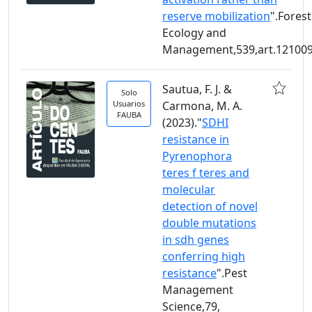
reserve mobilization
".Forest
Ecology and
Management,539,art.12100
Sautua, F. J. &
Solo
Usuarios
Carmona, M. A.
FAUBA
(2023)."
SDHI
resistance in
Pyrenophora
teres f teres and
molecular
detection of novel
double mutations
in sdh genes
conferring high
resistance
".Pest
Management
Science,79,