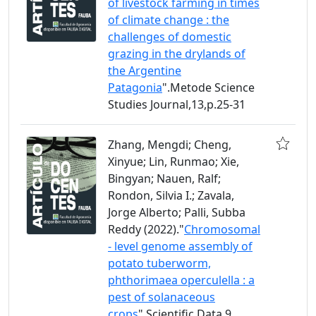
of livestock farming in times
of climate change : the
challenges of domestic
grazing in the drylands of
the Argentine
Patagonia
".Metode Science
Studies Journal,13,p.25-31
Zhang, Mengdi; Cheng,
Xinyue; Lin, Runmao; Xie,
Bingyan; Nauen, Ralf;
Rondon, Silvia I.; Zavala,
Jorge Alberto; Palli, Subba
Reddy (2022)."
Chromosomal
- level genome assembly of
potato tuberworm,
phthorimaea operculella : a
pest of solanaceous
crops
".Scientific Data,9,