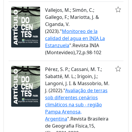
Vallejos, M.; Simón, C.;
Gallego, F.; Mariotta, J. &
Ciganda, V.
(2023)."
Monitoreo de la
calidad del agua en INIA La
Estanzuela
".Revista INIA
(Montevideo),72,p.98-102
Pérez, S. P.; Cassani, M. T.;
Sabatté, M. L.; Irigoin, J.;
Langoni, J. I. & Massobrio, M.
J. (2022)."
Avaliação de terras
sob diferentes cenários
climáticos na sub - região
Pampa Arenosa,
Argentina
".Revista Brasileira
de Geografia Física,15,