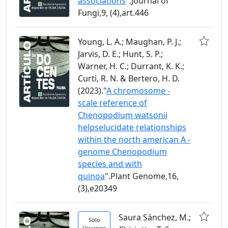
associations
".Journal of
Fungi,9, (4),art.446
Young, L. A.; Maughan, P. J.;
Jarvis, D. E.; Hunt, S. P.;
Warner, H. C.; Durrant, K. K.;
Curti, R. N. & Bertero, H. D.
(2023)."
A chromosome -
scale reference of
Chenopodium watsonii
helpselucidate relationships
within the north american A -
genome Chenopodium
species and with
quinoa
".Plant Genome,16,
(3),e20349
Saura Sánchez, M.;
Solo
Usuarios