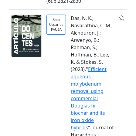
(6),p.2821-2830
Das, N. K.;
Solo
Usuarios
Navarathna, C. M.;
FAUBA
Alchouron, J.;
Arwenyo, B.;
Rahman, S.;
Hoffman, B.; Lee,
K. & Stokes, S.
(2023)."
Efficient
aqueous
molybdenum
removal using
commercial
Douglas fir
biochar and its
iron oxide
hybrids
".Journal of
Hazardous