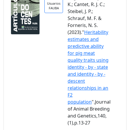
Usuarios
K.; Cantet, R. J. C.;
FAUBA
Steibel, J. P.;
Schrauf, M. F. &
Forneris, N. S.
(2023)."
Heritability
estimates and
predictive ability
for pig meat
quality traits using
identity - by - state
and identity - by -
descent
relationships in an
F2
population
".Journal
of Animal Breeding
and Genetics,140,
(1),p.13-27