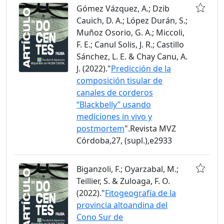
Gómez Vázquez, A.; Dzib
Cauich, D. A.; López Durán, S.;
Muñoz Osorio, G. A.; Miccoli,
F. E.; Canul Solis, J. R.; Castillo
Sánchez, L. E. & Chay Canu, A.
J. (2022)."
Predicción de la
composición tisular de
canales de corderos
“Blackbelly” usando
mediciones in vivo y
postmortem
".Revista MVZ
Córdoba,27, (supl.),e2933
Biganzoli, F.; Oyarzabal, M.;
Teillier, S. & Zuloaga, F. O.
(2022)."
Fitogeografía de la
provincia altoandina del
Cono Sur de