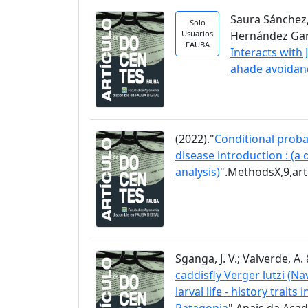
Saura Sánchez, 
Solo
Usuarios
Hernández García
FAUBA
Interacts with
ahade avoidan
(2022)."
Conditional proba
disease introduction : (a
analysis)
".MethodsX,9,ar
Sganga, J. V.; Valverde, A. 
caddisfly Verger lutzi (N
larval life - history trai
Patagonia
".Anais da Acad