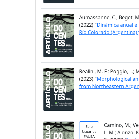
Aumassanne, C.; Beget, M. E.
(2022)."
Dinámica anual e i
Río Colorado (Argentina) 
Realini, M. F.; Poggio, L.;
(2023)."
Morphological and
from Northeastern Argen
Camino, M.; Vela
Solo
Usuarios
L. M.; Alonzo, K
FAUBA