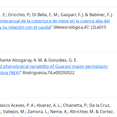
; Oricchio, P.; Di Bella, C. M.; Gaspari, F. J. & Babinec, F. J.
nteranual de la cobertura de nieve en la cuenca alta del
y su relación con el caudal
".Meteorológica,47, (2),e015
 Miante Alzogaray, A. M. & González, G. E.
 phenological variability of Guaraní maize germplasm
tina (NEA)
".Rodriguésia,74,e00292022
sco Aceves, P. A.; Alvarez, A. L.; Chianetta, P.; De la Cruz,
.; Vallejos, M.; Zamora, L.; Neme, A.; Altrichter, M. & Cortez,