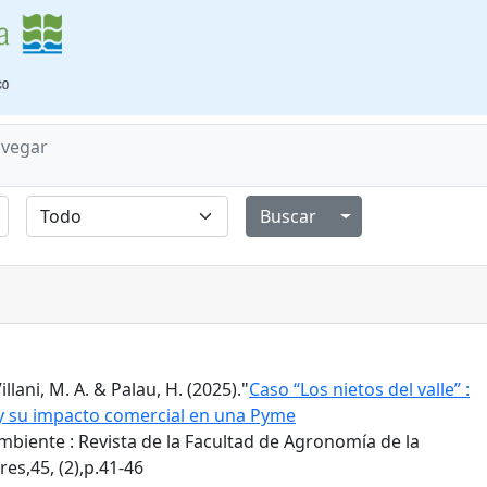
vegar
Alternar menú de
Villani, M. A. & Palau, H. (2025)."
Caso “Los nietos del valle” :
 y su impacto comercial en una Pyme
biente : Revista de la Facultad de Agronomía de la
es,45, (2),p.41-46