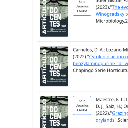
Soler Bistué, Al
Solo
Usuarios
(2023)."
The evo
FAUBA
Winogradsky t
Microbiology,2
Carnelos, D. A.; Lozano Migl
(2022)."
Cytokinin action r
benzylaminopurine - driv
Chapingo Serie Horticultu
Maestre, F. T.;
Solo
Usuarios
D. J.; Saiz, H.;
FAUBA
(2022)."
Grazing
drylands
".Scie