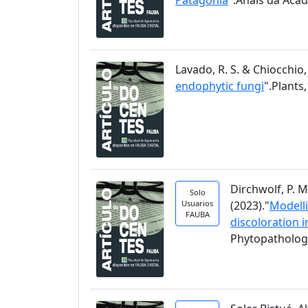
Lavado, R. S. & Chiocchio, 
endophytic fungi
".Plants,
Dirchwolf, P. M
Solo
Usuarios
(2023)."
Modelli
FAUBA
discoloration 
Phytopathology