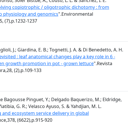
fonso, Soler Bistué, A.; Couso, L. L. & Sánchez, I. E.
lving copiotrophic / oligotrophic dichotomy : from
o physiology and genomics
".Environmental
5, (7),p.1232-1237
ioli, J.; Giardina, E. B.; Tognetti, J. A. & Di Benedetto, A. H.
evisited : leaf anatomical changes play a key role in 6 -
en growth promotion in pot - grown lettuce
".Revista
ra,28, (2),p.109-133
 Le Bagousse Pinguet, Y.; Delgado Baquerizo, M.; Eldridge,
 Oñatibia, G. R.; Velasco Ayuso, S. & Yahdjian, M. L.
 and ecosystem service delivery in global
nce,378, (6622),p.915-920