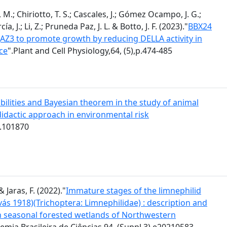
M.; Chiriotto, T. S.; Cascales, J.; Gómez Ocampo, J. G.;
, J.; Li, Z.; Pruneda Paz, J. L. & Botto, J. F. (2023)."
BBX24
 JAZ3 to promote growth by reducing DELLA activity in
ce
".Plant and Cell Physiology,64, (5),p.474-485
bilities and Bayesian theorem in the study of animal
 didactic approach in environmental risk
t.101870
& Jaras, F. (2022)."
Immature stages of the limnephilid
avás 1918)(Trichoptera: Limnephilidae) : description and
ts in seasonal forested wetlands of Northwestern
emia Brasileira de Ciências,94, (Suppl.3),e20210583