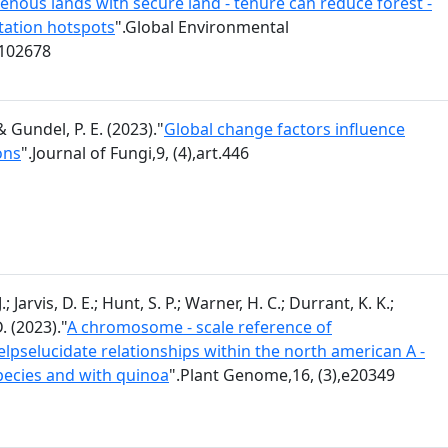
enous lands with secure land - tenure can reduce forest -
station hotspots
".Global Environmental
.102678
& Gundel, P. E. (2023)."
Global change factors influence
ons
".Journal of Fungi,9, (4),art.446
; Jarvis, D. E.; Hunt, S. P.; Warner, H. C.; Durrant, K. K.;
. (2023)."
A chromosome - scale reference of
pselucidate relationships within the north american A -
cies and with quinoa
".Plant Genome,16, (3),e20349