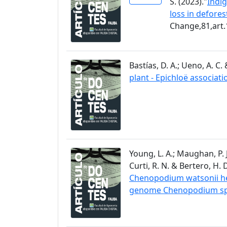
S. (2023)."
Indig
loss in defore
Change,81,art
Bastías, D. A.; Ueno, A. C. 
plant - Epichloë associati
Young, L. A.; Maughan, P. J.
Curti, R. N. & Bertero, H. D
Chenopodium watsonii hel
genome Chenopodium spe