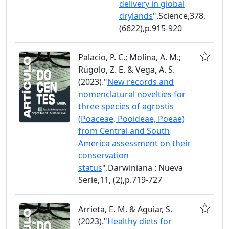
delivery in global
drylands
".Science,378,
(6622),p.915-920
Palacio, P. C.; Molina, A. M.;
Rúgolo, Z. E. & Vega, A. S.
(2023)."
New records and
nomenclatural novelties for
three species of agrostis
(Poaceae, Pooideae, Poeae)
from Central and South
America assessment on their
conservation
status
".Darwiniana : Nueva
Serie,11, (2),p.719-727
Arrieta, E. M. & Aguiar, S.
(2023)."
Healthy diets for