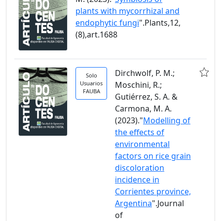
plants with mycorrhizal and
endophytic fungi
".Plants,12,
(8),art.1688
Dirchwolf, P. M.;
Solo
Usuarios
Moschini, R.;
FAUBA
Gutiérrez, S. A. &
Carmona, M. A.
(2023)."
Modelling of
the effects of
environmental
factors on rice grain
discoloration
incidence in
Corrientes province,
Argentina
".Journal
of