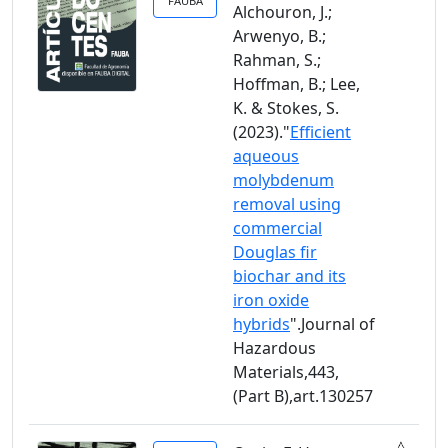
FAUBA
Alchouron, J.;
Arwenyo, B.;
Rahman, S.;
Hoffman, B.; Lee,
K. & Stokes, S.
(2023)."
Efficient
aqueous
molybdenum
removal using
commercial
Douglas fir
biochar and its
iron oxide
hybrids
".Journal of
Hazardous
Materials,443,
(Part B),art.130257