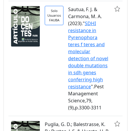
Sautua, F. J. &
Solo
Usuarios
Carmona, M. A.
FAUBA
(2023)."
SDHI
resistance in
Pyrenophora
teres f teres and
molecular
detection of novel
double mutations
in sdh genes
conferring high
resistance
".Pest
Management
Science,79,
(9),p.3300-3311
Puglia, G. D.; Balestrasse, K.