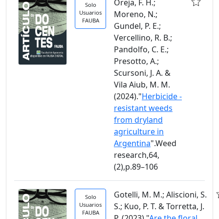
Oreja, F. H.;
Solo
Usuarios
Moreno, N.;
FAUBA
Gundel, P. E.;
Vercellino, R. B.;
Pandolfo, C. E.;
Presotto, A.;
Scursoni, J. A. &
Vila Aiub, M. M.
(2024)."
Herbicide -
resistant weeds
from dryland
agriculture in
Argentina
".Weed
research,64,
(2),p.89–106
Gotelli, M. M.; Aliscioni, S.
Solo
Usuarios
S.; Kuo, P. T. & Torretta, J.
FAUBA
P. (2023)."
Are the floral