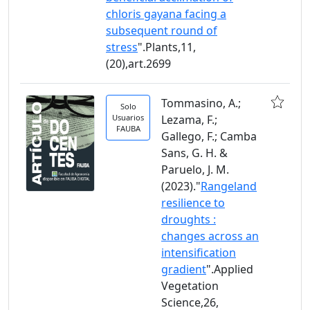
chloris gayana facing a
subsequent round of
stress
".Plants,11,
(20),art.2699
Tommasino, A.;
Solo
Usuarios
Lezama, F.;
FAUBA
Gallego, F.; Camba
Sans, G. H. &
Paruelo, J. M.
(2023)."
Rangeland
resilience to
droughts :
changes across an
intensification
gradient
".Applied
Vegetation
Science,26,