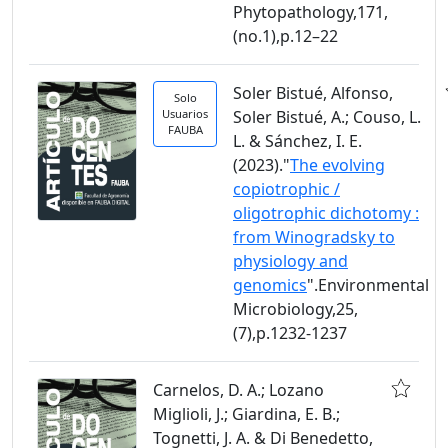
Phytopathology,171,
(no.1),p.12–22
Soler Bistué, Alfonso,
Solo
Usuarios
Soler Bistué, A.; Couso, L.
FAUBA
L. & Sánchez, I. E.
(2023)."
The evolving
copiotrophic /
oligotrophic dichotomy :
from Winogradsky to
physiology and
genomics
".Environmental
Microbiology,25,
(7),p.1232-1237
Carnelos, D. A.; Lozano
Miglioli, J.; Giardina, E. B.;
Tognetti, J. A. & Di Benedetto,