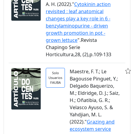
A. H. (2022)."
Cytokinin action
revisited : leaf anatomical
changes play a key role in 6 -
benzylaminopurine - driven
growth promotion in pot -
grown lettuce
".Revista
Chapingo Serie
Horticultura,28, (2),p.109-133
Maestre, F. T.; Le
Solo
Usuarios
Bagousse Pinguet, Y.;
FAUBA
Delgado Baquerizo,
M.; Eldridge, D. J.; Saiz,
H.; Oñatibia, G. R.;
Velasco Ayuso, S. &
Yahdjian, M. L.
(2022)."
Grazing and
ecosystem service