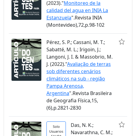
(2023)."
Monitoreo de la
calidad del agua en INIA La
Estanzuela
".Revista INIA
(Montevideo),72,p.98-102
Pérez, S. P.; Cassani, M. T.;
Sabatté, M. L.; Irigoin, J.;
Langoni, J. I. & Massobrio, M.
J. (2022)."
Avaliação de terras
sob diferentes cenários
climáticos na sub - região
Pampa Arenosa,
Argentina
".Revista Brasileira
de Geografia Física,15,
(6),p.2821-2830
Das, N. K.;
Solo
Usuarios
Navarathna, C. M.;