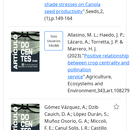
shade stresses on Canola
seed productivity
".Seeds,2,
(1),p.149-164
Allasino, M. L.; Haedo, J. P.;
Solo
Usuarios
Lázaro, A.; Torretta, J. P. &
FAUBA
Marrero, H. J.
(2023)."
Positive relationship
between crop centrality and
pollination
service
".Agriculture,
Ecosystems and
Environment,343,art.108279
Gómez Vázquez, A.; Dzib
Cauich, D. A.; López Durán, S.;
Muñoz Osorio, G. A.; Miccoli,
F. E.; Canul Solis, J. R.; Castillo