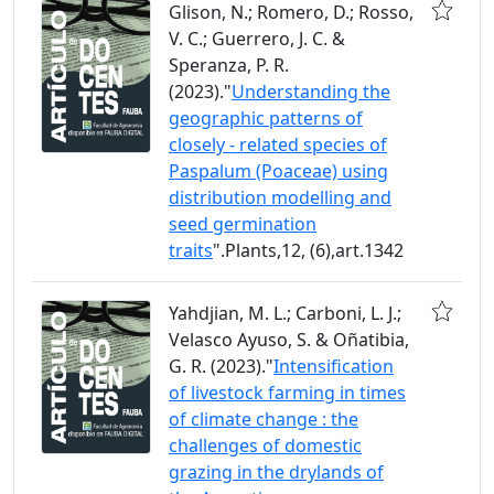
Glison, N.; Romero, D.; Rosso,
V. C.; Guerrero, J. C. &
Speranza, P. R.
(2023)."
Understanding the
geographic patterns of
closely - related species of
Paspalum (Poaceae) using
distribution modelling and
seed germination
traits
".Plants,12, (6),art.1342
Yahdjian, M. L.; Carboni, L. J.;
Velasco Ayuso, S. & Oñatibia,
G. R. (2023)."
Intensification
of livestock farming in times
of climate change : the
challenges of domestic
grazing in the drylands of