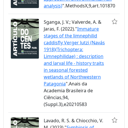
analysis)
".MethodsX,9,art.101870
Sganga, J. V.; Valverde, A. &
Jaras, F. (2022)."
Immature
stages of the limnephilid
caddisfly Verger lutzi (Navás
1918)(Trichoptera:
Limnephilidae) : description
and larval life - history traits
in seasonal forested
wetlands of Northwestern
Patagonia
".Anais da
Academia Brasileira de
Ciências,94,
(Suppl.3),e20210583
Lavado, R. S. & Chiocchio, V.
M. (2023)."
Symbiosis of