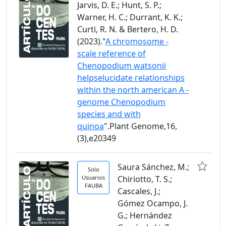
Jarvis, D. E.; Hunt, S. P.;
Warner, H. C.; Durrant, K. K.;
Curti, R. N. & Bertero, H. D.
(2023)."
A chromosome -
scale reference of
Chenopodium watsonii
helpselucidate relationships
within the north american A -
genome Chenopodium
species and with
quinoa
".Plant Genome,16,
(3),e20349
Saura Sánchez, M.;
Solo
Usuarios
Chiriotto, T. S.;
FAUBA
Cascales, J.;
Gómez Ocampo, J.
G.; Hernández