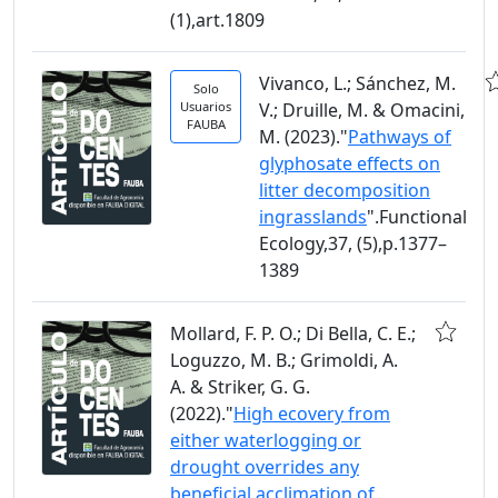
(1),art.1809
Vivanco, L.; Sánchez, M.
Solo
Usuarios
V.; Druille, M. & Omacini,
FAUBA
M. (2023)."
Pathways of
glyphosate effects on
litter decomposition
ingrasslands
".Functional
Ecology,37, (5),p.1377–
1389
Mollard, F. P. O.; Di Bella, C. E.;
Loguzzo, M. B.; Grimoldi, A.
A. & Striker, G. G.
(2022)."
High ecovery from
either waterlogging or
drought overrides any
beneficial acclimation of