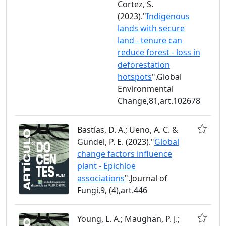
Cortez, S.
(2023)."
Indigenous
lands with secure
land - tenure can
reduce forest - loss in
deforestation
hotspots
".Global
Environmental
Change,81,art.102678
Bastías, D. A.; Ueno, A. C. &
Gundel, P. E. (2023)."
Global
change factors influence
plant - Epichloë
associations
".Journal of
Fungi,9, (4),art.446
Young, L. A.; Maughan, P. J.;