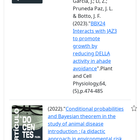
García, J.; Li, Z.;
Pruneda Paz, J. L.
& Botto, J. F.
(2023)."
BBX24
Interacts with JAZ3
to promote
growth by
reducing DELLA
activity in ahade
avoidance
".Plant
and Cell
Physiology,64,
(5),p.474-485
(2022)."
Conditional probabilities
and Bayesian theorem in the
study of animal disease
introduction : (a didactic
approach in environmental risk