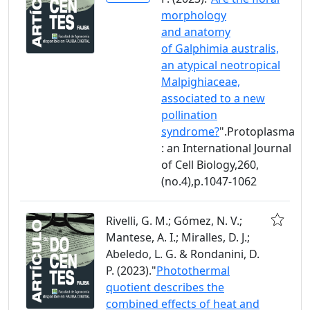
morphology
and anatomy
of Galphimia australis,
an atypical neotropical
Malpighiaceae,
associated to a new
pollination
syndrome?
".Protoplasma
: an International Journal
of Cell Biology,260,
(no.4),p.1047-1062
Rivelli, G. M.; Gómez, N. V.;
Mantese, A. I.; Miralles, D. J.;
Abeledo, L. G. & Rondanini, D.
P. (2023)."
Photothermal
quotient describes the
combined effects of heat and