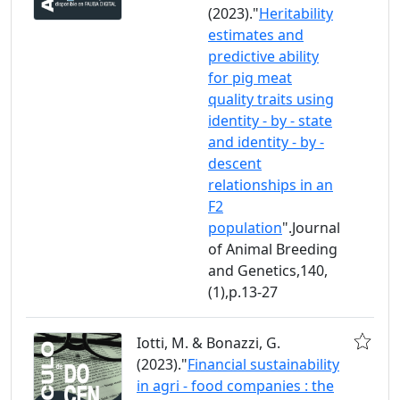
(2023)."
Heritability
estimates and
predictive ability
for pig meat
quality traits using
identity - by - state
and identity - by -
descent
relationships in an
F2
population
".Journal
of Animal Breeding
and Genetics,140,
(1),p.13-27
Iotti, M. & Bonazzi, G.
(2023)."
Financial sustainability
in agri - food companies : the