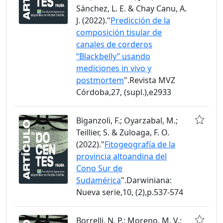
Sánchez, L. E. & Chay Canu, A.
J. (2022)."
Predicción de la
composición tisular de
canales de corderos
“Blackbelly” usando
mediciones in vivo y
postmortem
".Revista MVZ
Córdoba,27, (supl.),e2933
Biganzoli, F.; Oyarzabal, M.;
Teillier, S. & Zuloaga, F. O.
(2022)."
Fitogeografía de la
provincia altoandina del
Cono Sur de
Sudamérica
".Darwiniana:
Nueva serie,10, (2),p.537-574
Borrelli, N. P.; Moreno, M. V.;