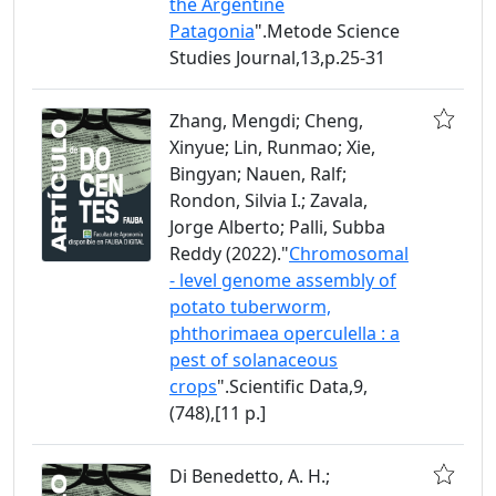
the Argentine
Patagonia
".Metode Science
Studies Journal,13,p.25-31
Zhang, Mengdi; Cheng,
Xinyue; Lin, Runmao; Xie,
Bingyan; Nauen, Ralf;
Rondon, Silvia I.; Zavala,
Jorge Alberto; Palli, Subba
Reddy (2022)."
Chromosomal
- level genome assembly of
potato tuberworm,
phthorimaea operculella : a
pest of solanaceous
crops
".Scientific Data,9,
(748),[11 p.]
Di Benedetto, A. H.;