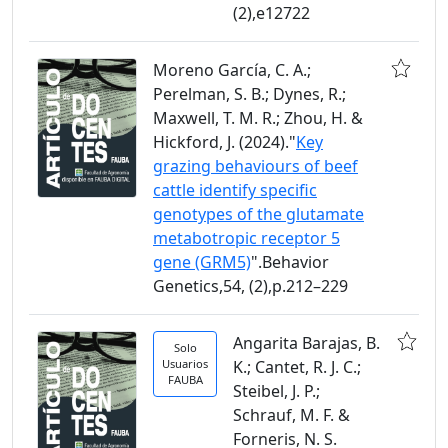
(2),e12722
Moreno García, C. A.;
Perelman, S. B.; Dynes, R.;
Maxwell, T. M. R.; Zhou, H. &
Hickford, J. (2024)."
Key
grazing behaviours of beef
cattle identify specific
genotypes of the glutamate
metabotropic receptor 5
gene (GRM5)
".Behavior
Genetics,54, (2),p.212–229
Angarita Barajas, B.
Solo
Usuarios
K.; Cantet, R. J. C.;
FAUBA
Steibel, J. P.;
Schrauf, M. F. &
Forneris, N. S.