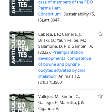
case of members of the PDO
Parma Ham
Consortium
".Sustainability,15,
(5),art.3947
Cabeza, J. P.; Camera, J.;
Briski, O.; Yauri Felipe, M.;
Salamone, D. F. & Gambini, A.
(2022)."
Preimplantation
developmental competence
of bovine and porcine
oocytes activated by zinc
chelation
".Animals,12,
(24),art.3560
Vallejos, M.; Simón, C.;
Gallego, F.; Mariotta, J. &
Ciganda, V.