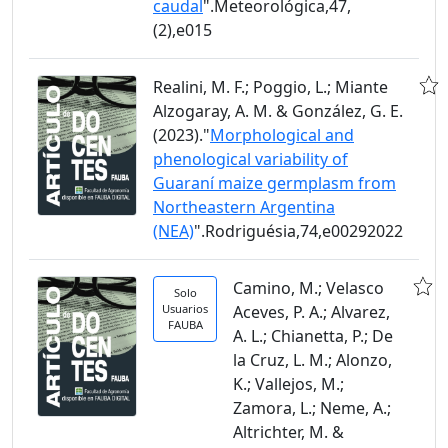
caudal
".Meteorológica,47,
(2),e015
Realini, M. F.; Poggio, L.; Miante
Alzogaray, A. M. & González, G. E.
(2023)."
Morphological and
phenological variability of
Guaraní maize germplasm from
Northeastern Argentina
(NEA)
".Rodriguésia,74,e00292022
Camino, M.; Velasco
Solo
Usuarios
Aceves, P. A.; Alvarez,
FAUBA
A. L.; Chianetta, P.; De
la Cruz, L. M.; Alonzo,
K.; Vallejos, M.;
Zamora, L.; Neme, A.;
Altrichter, M. &