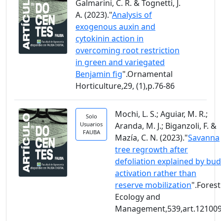
Galmarini, C. R. & Tognetti, J.
A. (2023)."
Analysis of
exogenous auxin and
cytokinin action in
overcoming root restriction
in green and variegated
Benjamin fig
".Ornamental
Horticulture,29, (1),p.76-86
Mochi, L. S.; Aguiar, M. R.;
Solo
Usuarios
Aranda, M. J.; Biganzoli, F. &
FAUBA
Mazía, C. N. (2023)."
Savanna
tree regrowth after
defoliation explained by bud
activation rather than
reserve mobilization
".Forest
Ecology and
Management,539,art.12100