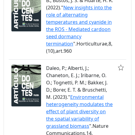
B.; Bustos, J. S. & Huarte, H. R.
(2022)."
New insights into the
role of alternating
temperatures and cyanide in
the ROS - Mediated cardoon
seed dormancy
termination
".Horticulturae,8,
(10),art.960
Daleo, P.; Alberti, J.;
Chaneton, E. J.; Iribarne, O.
O.; Tognetti, P. M.; Bakker, J.
D.; Borer, E. T. & Bruschetti,
M. (2023)."
Environmental
heterogeneity modulates the
effect of plant diversity on
the spatial variability of
grassland biomass
".Nature
Communications,14,