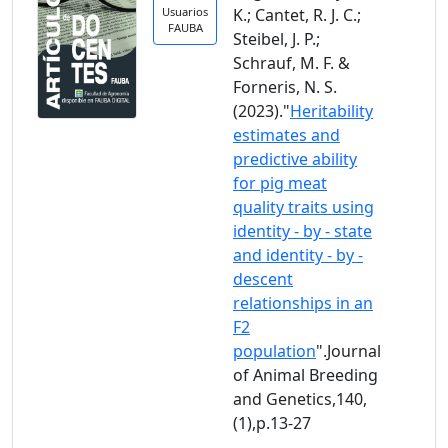
Usuarios
K.; Cantet, R. J. C.;
FAUBA
Steibel, J. P.;
Schrauf, M. F. &
Forneris, N. S.
(2023)."
Heritability
estimates and
predictive ability
for pig meat
quality traits using
identity - by - state
and identity - by -
descent
relationships in an
F2
population
".Journal
of Animal Breeding
and Genetics,140,
(1),p.13-27