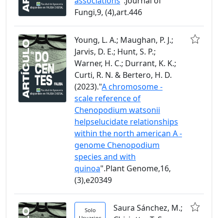
associations
".Journal of
Fungi,9, (4),art.446
Young, L. A.; Maughan, P. J.;
Jarvis, D. E.; Hunt, S. P.;
Warner, H. C.; Durrant, K. K.;
Curti, R. N. & Bertero, H. D.
(2023)."
A chromosome -
scale reference of
Chenopodium watsonii
helpselucidate relationships
within the north american A -
genome Chenopodium
species and with
quinoa
".Plant Genome,16,
(3),e20349
Saura Sánchez, M.;
Solo
Usuarios