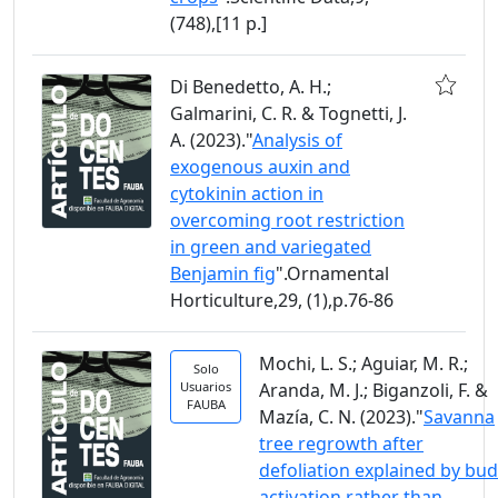
(748),[11 p.]
Di Benedetto, A. H.;
Galmarini, C. R. & Tognetti, J.
A. (2023)."
Analysis of
exogenous auxin and
cytokinin action in
overcoming root restriction
in green and variegated
Benjamin fig
".Ornamental
Horticulture,29, (1),p.76-86
Mochi, L. S.; Aguiar, M. R.;
Solo
Usuarios
Aranda, M. J.; Biganzoli, F. &
FAUBA
Mazía, C. N. (2023)."
Savanna
tree regrowth after
defoliation explained by bud
activation rather than