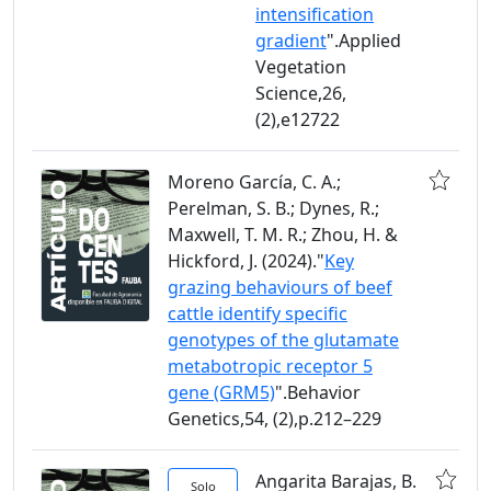
intensification
gradient
".Applied
Vegetation
Science,26,
(2),e12722
Moreno García, C. A.;
Perelman, S. B.; Dynes, R.;
Maxwell, T. M. R.; Zhou, H. &
Hickford, J. (2024)."
Key
grazing behaviours of beef
cattle identify specific
genotypes of the glutamate
metabotropic receptor 5
gene (GRM5)
".Behavior
Genetics,54, (2),p.212–229
Angarita Barajas, B.
Solo