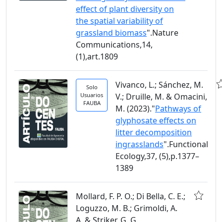
effect of plant diversity on
the spatial variability of
grassland biomass
".Nature
Communications,14,
(1),art.1809
Vivanco, L.; Sánchez, M.
Solo
Usuarios
V.; Druille, M. & Omacini,
FAUBA
M. (2023)."
Pathways of
glyphosate effects on
litter decomposition
ingrasslands
".Functional
Ecology,37, (5),p.1377–
1389
Mollard, F. P. O.; Di Bella, C. E.;
Loguzzo, M. B.; Grimoldi, A.
A. & Striker, G. G.