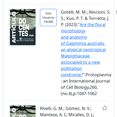
Gotelli, M. M.; Aliscioni, S.
Solo
Usuarios
S.; Kuo, P. T. & Torretta, J.
FAUBA
P. (2023)."
Are the floral
morphology
and anatomy
of Galphimia australis,
an atypical neotropical
Malpighiaceae,
associated to a new
pollination
syndrome?
".Protoplasma
: an International Journal
of Cell Biology,260,
(no.4),p.1047-1062
Rivelli, G. M.; Gómez, N. V.;
Mantese, A. I.; Miralles, D. J.;