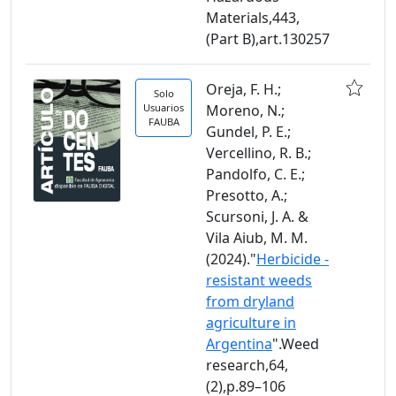
Materials,443,
(Part B),art.130257
Oreja, F. H.;
Solo
Usuarios
Moreno, N.;
FAUBA
Gundel, P. E.;
Vercellino, R. B.;
Pandolfo, C. E.;
Presotto, A.;
Scursoni, J. A. &
Vila Aiub, M. M.
(2024)."
Herbicide -
resistant weeds
from dryland
agriculture in
Argentina
".Weed
research,64,
(2),p.89–106