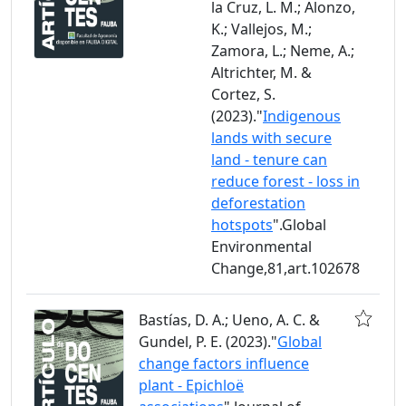
la Cruz, L. M.; Alonzo,
K.; Vallejos, M.;
Zamora, L.; Neme, A.;
Altrichter, M. &
Cortez, S.
(2023)."
Indigenous
lands with secure
land - tenure can
reduce forest - loss in
deforestation
hotspots
".Global
Environmental
Change,81,art.102678
Bastías, D. A.; Ueno, A. C. &
Gundel, P. E. (2023)."
Global
change factors influence
plant - Epichloë