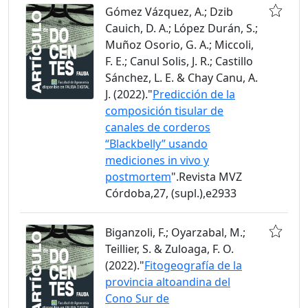
Gómez Vázquez, A.; Dzib
Cauich, D. A.; López Durán, S.;
Muñoz Osorio, G. A.; Miccoli,
F. E.; Canul Solis, J. R.; Castillo
Sánchez, L. E. & Chay Canu, A.
J. (2022)."
Predicción de la
composición tisular de
canales de corderos
“Blackbelly” usando
mediciones in vivo y
postmortem
".Revista MVZ
Córdoba,27, (supl.),e2933
Biganzoli, F.; Oyarzabal, M.;
Teillier, S. & Zuloaga, F. O.
(2022)."
Fitogeografía de la
provincia altoandina del
Cono Sur de