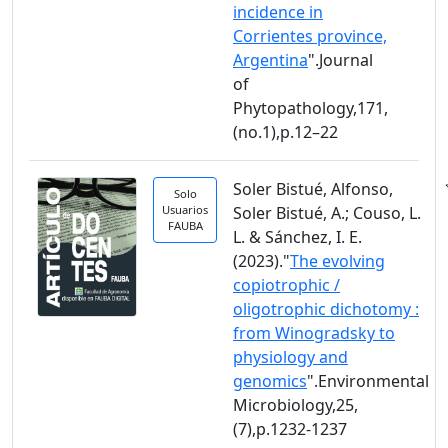
incidence in
Corrientes province,
Argentina
".Journal
of
Phytopathology,171,
(no.1),p.12–22
Soler Bistué, Alfonso,
Solo
Usuarios
Soler Bistué, A.; Couso, L.
FAUBA
L. & Sánchez, I. E.
(2023)."
The evolving
copiotrophic /
oligotrophic dichotomy :
from Winogradsky to
physiology and
genomics
".Environmental
Microbiology,25,
(7),p.1232-1237