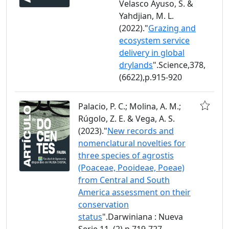
Velasco Ayuso, S. &
Yahdjian, M. L.
(2022)."
Grazing and
ecosystem service
delivery in global
drylands
".Science,378,
(6622),p.915-920
Palacio, P. C.; Molina, A. M.;
Rúgolo, Z. E. & Vega, A. S.
(2023)."
New records and
nomenclatural novelties for
three species of agrostis
(Poaceae, Pooideae, Poeae)
from Central and South
America assessment on their
conservation
status
".Darwiniana : Nueva
Serie,11, (2),p.719-727