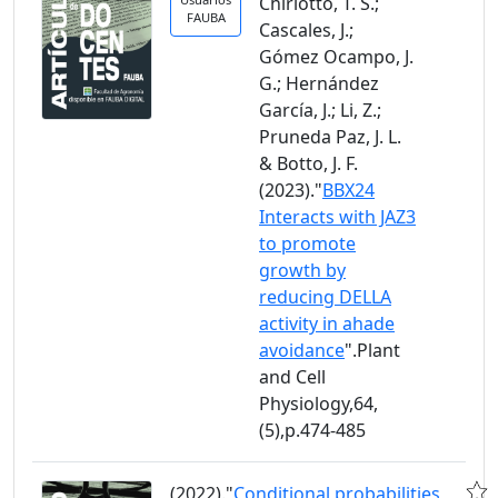
Chiriotto, T. S.;
FAUBA
Cascales, J.;
Gómez Ocampo, J.
G.; Hernández
García, J.; Li, Z.;
Pruneda Paz, J. L.
& Botto, J. F.
(2023)."
BBX24
Interacts with JAZ3
to promote
growth by
reducing DELLA
activity in ahade
avoidance
".Plant
and Cell
Physiology,64,
(5),p.474-485
(2022)."
Conditional probabilities