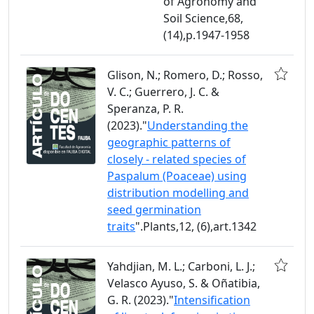
of Agronomy and
Soil Science,68,
(14),p.1947-1958
Glison, N.; Romero, D.; Rosso,
V. C.; Guerrero, J. C. &
Speranza, P. R.
(2023)."
Understanding the
geographic patterns of
closely - related species of
Paspalum (Poaceae) using
distribution modelling and
seed germination
traits
".Plants,12, (6),art.1342
Yahdjian, M. L.; Carboni, L. J.;
Velasco Ayuso, S. & Oñatibia,
G. R. (2023)."
Intensification