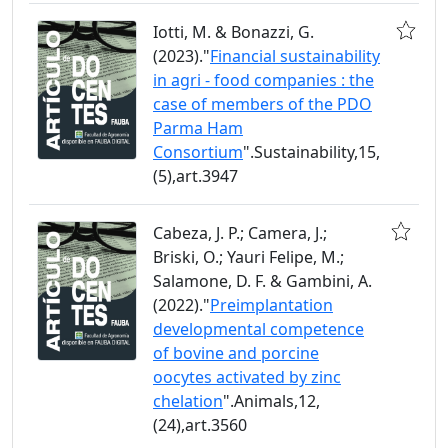
Iotti, M. & Bonazzi, G.
(2023)."
Financial sustainability
in agri - food companies : the
case of members of the PDO
Parma Ham
Consortium
".Sustainability,15,
(5),art.3947
Cabeza, J. P.; Camera, J.;
Briski, O.; Yauri Felipe, M.;
Salamone, D. F. & Gambini, A.
(2022)."
Preimplantation
developmental competence
of bovine and porcine
oocytes activated by zinc
chelation
".Animals,12,
(24),art.3560