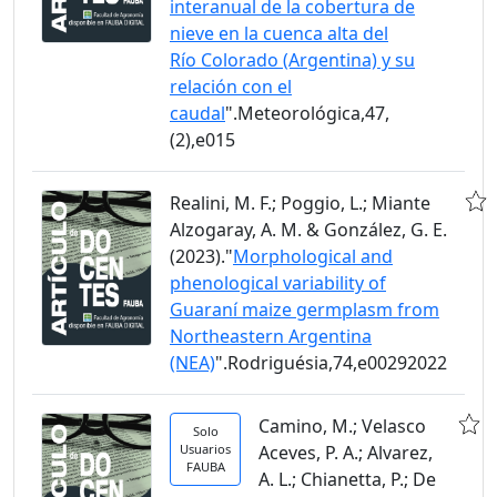
interanual de la cobertura de
nieve en la cuenca alta del
Río Colorado (Argentina) y su
relación con el
caudal
".Meteorológica,47,
(2),e015
Realini, M. F.; Poggio, L.; Miante
Alzogaray, A. M. & González, G. E.
(2023)."
Morphological and
phenological variability of
Guaraní maize germplasm from
Northeastern Argentina
(NEA)
".Rodriguésia,74,e00292022
Camino, M.; Velasco
Solo
Usuarios
Aceves, P. A.; Alvarez,
FAUBA
A. L.; Chianetta, P.; De