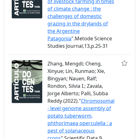
of livestock farming in times
of climate change : the
challenges of domestic
grazing in the drylands of
the Argentine
Patagonia
".Metode Science
Studies Journal,13,p.25-31
Zhang, Mengdi; Cheng,
Xinyue; Lin, Runmao; Xie,
Bingyan; Nauen, Ralf;
Rondon, Silvia I.; Zavala,
Jorge Alberto; Palli, Subba
Reddy (2022)."
Chromosomal
- level genome assembly of
potato tuberworm,
phthorimaea operculella : a
pest of solanaceous
crops
".Scientific Data,9,