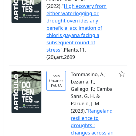
(2022)."
High ecovery from
either waterlogging or
drought overrides any
beneficial acclimation of
chloris gayana facing a
subsequent round of
stress
".Plants,11,
(20),art.2699
Tommasino, A.;
Solo
Usuarios
Lezama, F.;
FAUBA
Gallego, F.; Camba
Sans, G. H. &
Paruelo, J. M.
(2023)."
Rangeland
resilience to
droughts :
changes across an