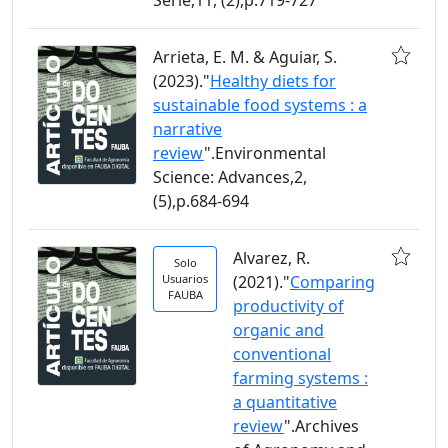
Arrieta, E. M. & Aguiar, S.
(2023)."
Healthy diets for
sustainable food systems : a
narrative
review
".Environmental
Science: Advances,2,
(5),p.684-694
Alvarez, R.
Solo
Usuarios
(2021)."
Comparing
FAUBA
productivity of
organic and
conventional
farming systems :
a quantitative
review
".Archives