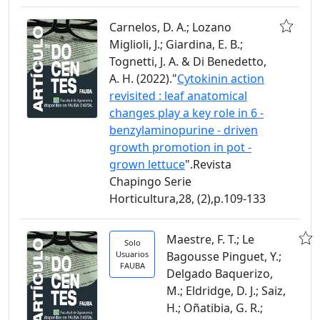
Carnelos, D. A.; Lozano
Miglioli, J.; Giardina, E. B.;
Tognetti, J. A. & Di Benedetto,
A. H. (2022)."
Cytokinin action
revisited : leaf anatomical
changes play a key role in 6 -
benzylaminopurine - driven
growth promotion in pot -
grown lettuce
".Revista
Chapingo Serie
Horticultura,28, (2),p.109-133
Maestre, F. T.; Le
Solo
Usuarios
Bagousse Pinguet, Y.;
FAUBA
Delgado Baquerizo,
M.; Eldridge, D. J.; Saiz,
H.; Oñatibia, G. R.;