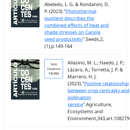
Abeledo, L. G. & Rondanini, D.
P. (2023)."
Photothermal
quotient describes the
combined effects of heat and
shade stresses on Canola
seed productivity
".Seeds,2,
(1),p.149-164
Allasino, M. L.; Haedo, J. P.;
Solo
Usuarios
Lázaro, A.; Torretta, J. P. &
FAUBA
Marrero, H. J.
(2023)."
Positive relationship
between crop centrality and
pollination
service
".Agriculture,
Ecosystems and
Environment,343,art.108279