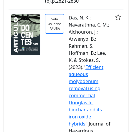
(6),p.2821-2830
Das, N. K.;
Solo
Usuarios
Navarathna, C. M.;
FAUBA
Alchouron, J.;
Arwenyo, B.;
Rahman, S.;
Hoffman, B.; Lee,
K. & Stokes, S.
(2023)."
Efficient
aqueous
molybdenum
removal using
commercial
Douglas fir
biochar and its
iron oxide
hybrids
".Journal of
Hazardous