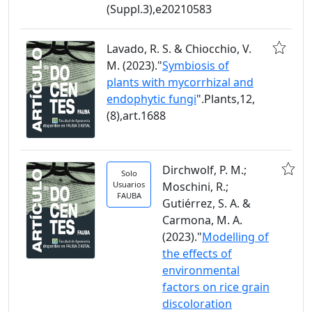
(Suppl.3),e20210583
Lavado, R. S. & Chiocchio, V.
M. (2023)."
Symbiosis of
plants with mycorrhizal and
endophytic fungi
".Plants,12,
(8),art.1688
Dirchwolf, P. M.;
Solo
Usuarios
Moschini, R.;
FAUBA
Gutiérrez, S. A. &
Carmona, M. A.
(2023)."
Modelling of
the effects of
environmental
factors on rice grain
discoloration