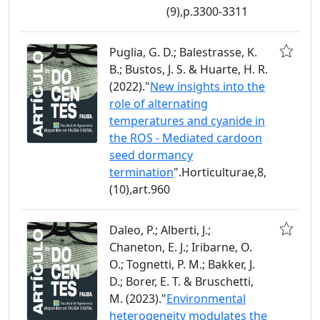
(9),p.3300-3311
Puglia, G. D.; Balestrasse, K.
B.; Bustos, J. S. & Huarte, H. R.
(2022)."
New insights into the
role of alternating
temperatures and cyanide in
the ROS - Mediated cardoon
seed dormancy
termination
".Horticulturae,8,
(10),art.960
Daleo, P.; Alberti, J.;
Chaneton, E. J.; Iribarne, O.
O.; Tognetti, P. M.; Bakker, J.
D.; Borer, E. T. & Bruschetti,
M. (2023)."
Environmental
heterogeneity modulates the