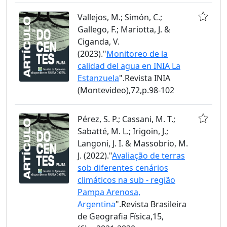
Vallejos, M.; Simón, C.;
Gallego, F.; Mariotta, J. &
Ciganda, V.
(2023)."
Monitoreo de la
calidad del agua en INIA La
Estanzuela
".Revista INIA
(Montevideo),72,p.98-102
Pérez, S. P.; Cassani, M. T.;
Sabatté, M. L.; Irigoin, J.;
Langoni, J. I. & Massobrio, M.
J. (2022)."
Avaliação de terras
sob diferentes cenários
climáticos na sub - região
Pampa Arenosa,
Argentina
".Revista Brasileira
de Geografia Física,15,