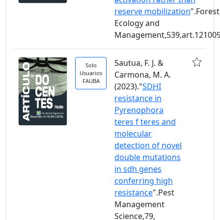
reserve mobilization
".Forest
Ecology and
Management,539,art.12100
Sautua, F. J. &
Solo
Usuarios
Carmona, M. A.
FAUBA
(2023)."
SDHI
resistance in
Pyrenophora
teres f teres and
molecular
detection of novel
double mutations
in sdh genes
conferring high
resistance
".Pest
Management
Science,79,