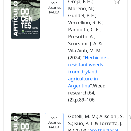
Oreja, F. H.;
Solo
Usuarios
Moreno, N.;
FAUBA
Gundel, P. E.;
Vercellino, R. B.;
Pandolfo, C. E.;
Presotto, A.;
Scursoni, J. A. &
Vila Aiub, M. M.
(2024)."
Herbicide -
resistant weeds
from dryland
agriculture in
Argentina
".Weed
research,64,
(2),p.89–106
Gotelli, M. M.; Aliscioni, S.
Solo
Usuarios
S.; Kuo, P. T. & Torretta, J.
FAUBA
P. (2023)."
Are the floral