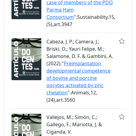
case of members of the PDO
Parma Ham
Consortium
".Sustainability,15,
(5),art.3947
Cabeza, J. P.; Camera, J.;
Briski, O.; Yauri Felipe, M.;
Salamone, D. F. & Gambini, A.
(2022)."
Preimplantation
developmental competence
of bovine and porcine
oocytes activated by zinc
chelation
".Animals,12,
(24),art.3560
Vallejos, M.; Simón, C.;
Gallego, F.; Mariotta, J. &
Ciganda, V.