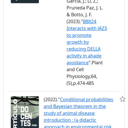
García, J.; Li, Z.;
Pruneda Paz, J. L.
& Botto, J. F.
(2023)."
BBX24
Interacts with JAZ3
to promote
growth by
reducing DELLA
activity in ahade
avoidance
".Plant
and Cell
Physiology,64,
(5),p.474-485
(2022)."
Conditional probabilities
and Bayesian theorem in the
study of animal disease
introduction : (a didactic
approach in environmental risk