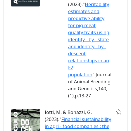
(2023)."
Heritability
estimates and
predictive ability
for pig meat
quality traits using
identity - by - state
and identity - by -
descent
relationships in an
F2
population
".Journal
of Animal Breeding
and Genetics,140,
(1),p.13-27
Iotti, M. & Bonazzi, G.
(2023)."
Financial sustainability
in agri - food companies : the