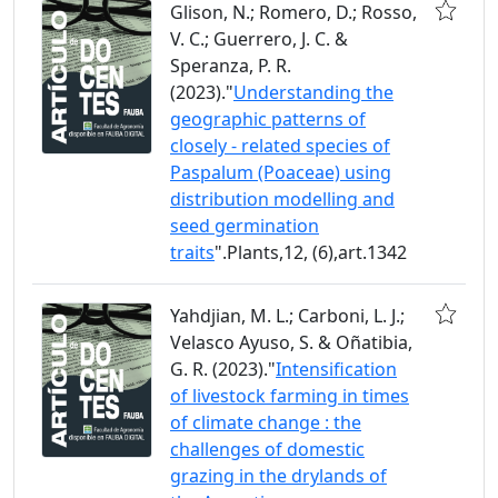
Glison, N.; Romero, D.; Rosso,
V. C.; Guerrero, J. C. &
Speranza, P. R.
(2023)."
Understanding the
geographic patterns of
closely - related species of
Paspalum (Poaceae) using
distribution modelling and
seed germination
traits
".Plants,12, (6),art.1342
Yahdjian, M. L.; Carboni, L. J.;
Velasco Ayuso, S. & Oñatibia,
G. R. (2023)."
Intensification
of livestock farming in times
of climate change : the
challenges of domestic
grazing in the drylands of