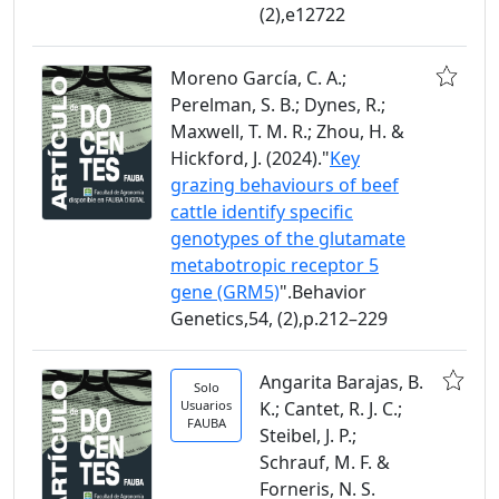
(2),e12722
Moreno García, C. A.;
Perelman, S. B.; Dynes, R.;
Maxwell, T. M. R.; Zhou, H. &
Hickford, J. (2024)."
Key
grazing behaviours of beef
cattle identify specific
genotypes of the glutamate
metabotropic receptor 5
gene (GRM5)
".Behavior
Genetics,54, (2),p.212–229
Angarita Barajas, B.
Solo
Usuarios
K.; Cantet, R. J. C.;
FAUBA
Steibel, J. P.;
Schrauf, M. F. &
Forneris, N. S.