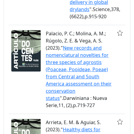
delivery in global
drylands
".Science,378,
(6622),p.915-920
Palacio, P. C.; Molina, A. M.;
Rúgolo, Z. E. & Vega, A. S.
(2023)."
New records and
nomenclatural novelties for
three species of agrostis
(Poaceae, Pooideae, Poeae)
from Central and South
America assessment on their
conservation
status
".Darwiniana : Nueva
Serie,11, (2),p.719-727
Arrieta, E. M. & Aguiar, S.
(2023)."
Healthy diets for