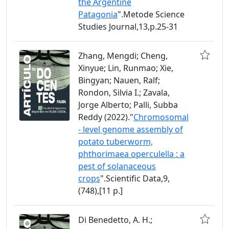
the Argentine
Patagonia
".Metode Science
Studies Journal,13,p.25-31
Zhang, Mengdi; Cheng,
Xinyue; Lin, Runmao; Xie,
Bingyan; Nauen, Ralf;
Rondon, Silvia I.; Zavala,
Jorge Alberto; Palli, Subba
Reddy (2022)."
Chromosomal
- level genome assembly of
potato tuberworm,
phthorimaea operculella : a
pest of solanaceous
crops
".Scientific Data,9,
(748),[11 p.]
Di Benedetto, A. H.;