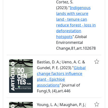
Cortez, S.
(2023)."
Indigenous
lands with secure
land - tenure can
reduce forest - loss in
deforestation
hotspots
".Global
Environmental
Change,81,art.102678
Bastías, D. A.; Ueno, A. C. &
Gundel, P. E. (2023)."
Global
change factors influence
plant - Epichloë
associations
".Journal of
Fungi,9, (4),art.446
Young, L. A.; Maughan, P. J.;