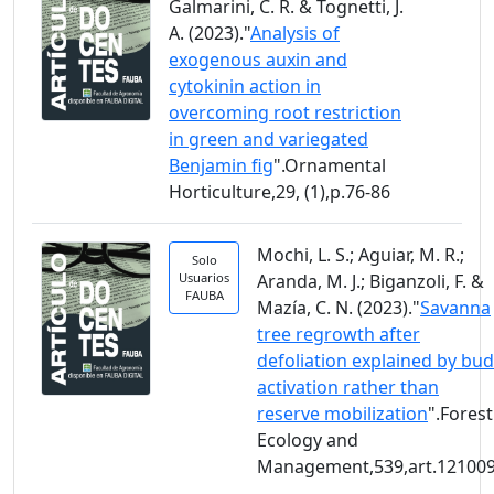
Galmarini, C. R. & Tognetti, J.
A. (2023)."
Analysis of
exogenous auxin and
cytokinin action in
overcoming root restriction
in green and variegated
Benjamin fig
".Ornamental
Horticulture,29, (1),p.76-86
Mochi, L. S.; Aguiar, M. R.;
Solo
Usuarios
Aranda, M. J.; Biganzoli, F. &
FAUBA
Mazía, C. N. (2023)."
Savanna
tree regrowth after
defoliation explained by bud
activation rather than
reserve mobilization
".Forest
Ecology and
Management,539,art.12100