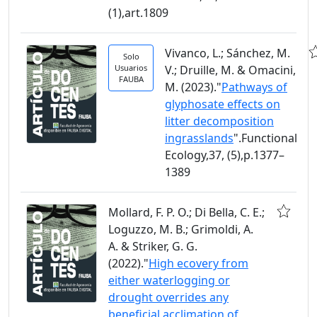
(1),art.1809
Vivanco, L.; Sánchez, M.
Solo
Usuarios
V.; Druille, M. & Omacini,
FAUBA
M. (2023)."
Pathways of
glyphosate effects on
litter decomposition
ingrasslands
".Functional
Ecology,37, (5),p.1377–
1389
Mollard, F. P. O.; Di Bella, C. E.;
Loguzzo, M. B.; Grimoldi, A.
A. & Striker, G. G.
(2022)."
High ecovery from
either waterlogging or
drought overrides any
beneficial acclimation of