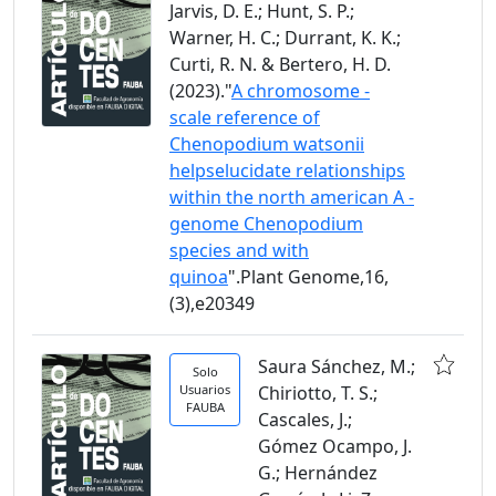
Jarvis, D. E.; Hunt, S. P.;
Warner, H. C.; Durrant, K. K.;
Curti, R. N. & Bertero, H. D.
(2023)."
A chromosome -
scale reference of
Chenopodium watsonii
helpselucidate relationships
within the north american A -
genome Chenopodium
species and with
quinoa
".Plant Genome,16,
(3),e20349
Saura Sánchez, M.;
Solo
Usuarios
Chiriotto, T. S.;
FAUBA
Cascales, J.;
Gómez Ocampo, J.
G.; Hernández