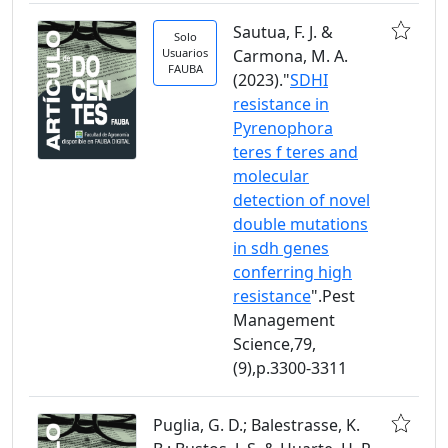
Sautua, F. J. &
Solo
Usuarios
Carmona, M. A.
FAUBA
(2023)."
SDHI
resistance in
Pyrenophora
teres f teres and
molecular
detection of novel
double mutations
in sdh genes
conferring high
resistance
".Pest
Management
Science,79,
(9),p.3300-3311
Puglia, G. D.; Balestrasse, K.