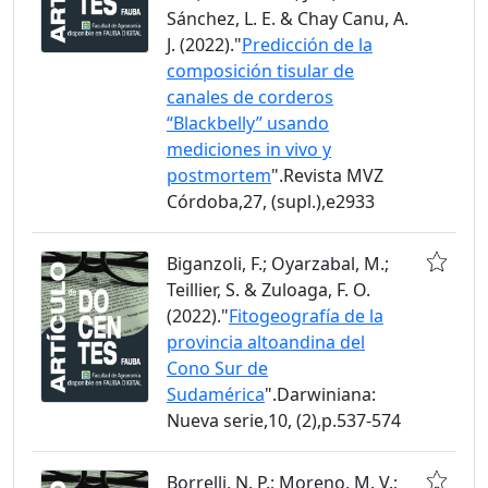
Sánchez, L. E. & Chay Canu, A.
J. (2022)."
Predicción de la
composición tisular de
canales de corderos
“Blackbelly” usando
mediciones in vivo y
postmortem
".Revista MVZ
Córdoba,27, (supl.),e2933
Biganzoli, F.; Oyarzabal, M.;
Teillier, S. & Zuloaga, F. O.
(2022)."
Fitogeografía de la
provincia altoandina del
Cono Sur de
Sudamérica
".Darwiniana:
Nueva serie,10, (2),p.537-574
Borrelli, N. P.; Moreno, M. V.;