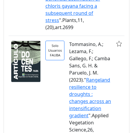
chloris gayana facing a
subsequent round of
stress
".Plants,11,
(20),art.2699
Tommasino, A.;
Solo
Usuarios
Lezama, F.;
FAUBA
Gallego, F.; Camba
Sans, G. H. &
Paruelo, J. M.
(2023)."
Rangeland
resilience to
droughts :
changes across an
intensification
gradient
".Applied
Vegetation
Science,26,