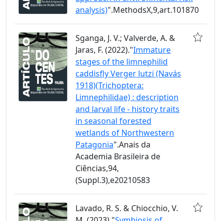
analysis)
".MethodsX,9,art.101870
Sganga, J. V.; Valverde, A. &
Jaras, F. (2022)."
Immature
stages of the limnephilid
caddisfly Verger lutzi (Navás
1918)(Trichoptera:
Limnephilidae) : description
and larval life - history traits
in seasonal forested
wetlands of Northwestern
Patagonia
".Anais da
Academia Brasileira de
Ciências,94,
(Suppl.3),e20210583
Lavado, R. S. & Chiocchio, V.
M. (2023)."
Symbiosis of