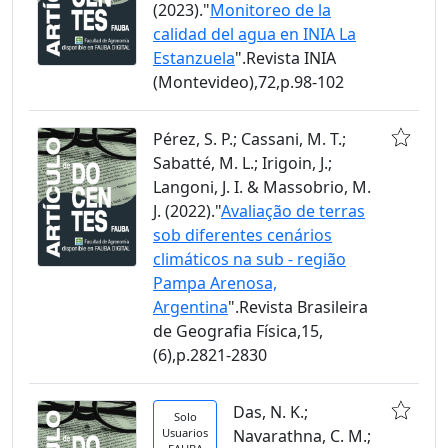
(2023)."
Monitoreo de la
calidad del agua en INIA La
Estanzuela
".Revista INIA
(Montevideo),72,p.98-102
Pérez, S. P.; Cassani, M. T.;
Sabatté, M. L.; Irigoin, J.;
Langoni, J. I. & Massobrio, M.
J. (2022)."
Avaliação de terras
sob diferentes cenários
climáticos na sub - região
Pampa Arenosa,
Argentina
".Revista Brasileira
de Geografia Física,15,
(6),p.2821-2830
Das, N. K.;
Solo
Usuarios
Navarathna, C. M.;