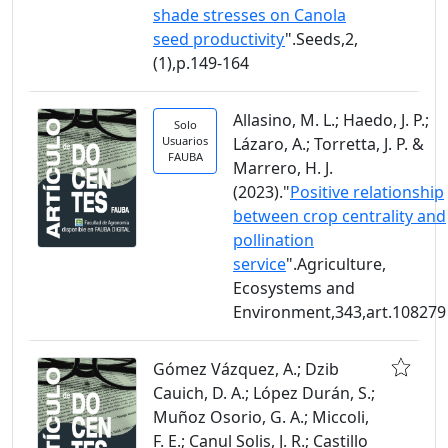
shade stresses on Canola
seed productivity
".Seeds,2,
(1),p.149-164
Allasino, M. L.; Haedo, J. P.;
Solo
Usuarios
Lázaro, A.; Torretta, J. P. &
FAUBA
Marrero, H. J.
(2023)."
Positive relationship
between crop centrality and
pollination
service
".Agriculture,
Ecosystems and
Environment,343,art.108279
Gómez Vázquez, A.; Dzib
Cauich, D. A.; López Durán, S.;
Muñoz Osorio, G. A.; Miccoli,
F. E.; Canul Solis, J. R.; Castillo