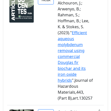
FAUBA
Alchouron, J.;
Arwenyo, B.;
Rahman, S.;
Hoffman, B.; Lee,
K. & Stokes, S.
(2023)."
Efficient
aqueous
molybdenum
removal using
commercial
Douglas fir
biochar and its
iron oxide
hybrids
".Journal of
Hazardous
Materials,443,
(Part B),art.130257