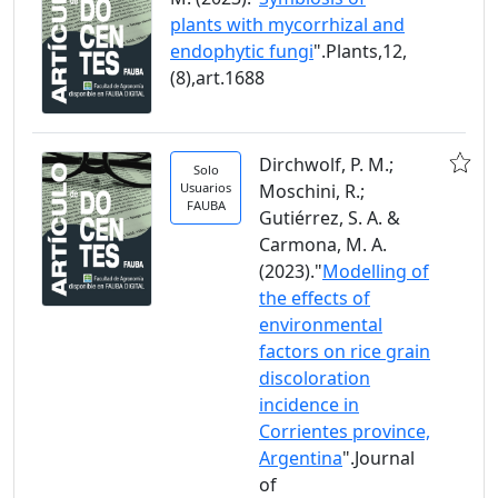
plants with mycorrhizal and
endophytic fungi
".Plants,12,
(8),art.1688
Dirchwolf, P. M.;
Solo
Usuarios
Moschini, R.;
FAUBA
Gutiérrez, S. A. &
Carmona, M. A.
(2023)."
Modelling of
the effects of
environmental
factors on rice grain
discoloration
incidence in
Corrientes province,
Argentina
".Journal
of