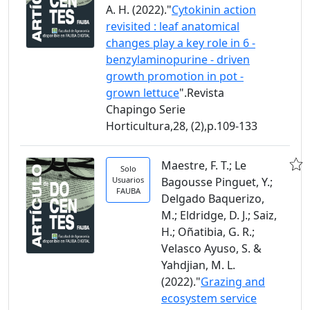
A. H. (2022)."
Cytokinin action
revisited : leaf anatomical
changes play a key role in 6 -
benzylaminopurine - driven
growth promotion in pot -
grown lettuce
".Revista
Chapingo Serie
Horticultura,28, (2),p.109-133
Maestre, F. T.; Le
Solo
Usuarios
Bagousse Pinguet, Y.;
FAUBA
Delgado Baquerizo,
M.; Eldridge, D. J.; Saiz,
H.; Oñatibia, G. R.;
Velasco Ayuso, S. &
Yahdjian, M. L.
(2022)."
Grazing and
ecosystem service