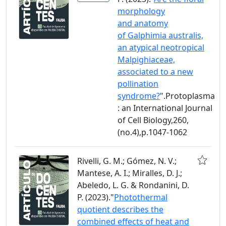
morphology
and anatomy
of Galphimia australis,
an atypical neotropical
Malpighiaceae,
associated to a new
pollination
syndrome?
".Protoplasma
: an International Journal
of Cell Biology,260,
(no.4),p.1047-1062
Rivelli, G. M.; Gómez, N. V.;
Mantese, A. I.; Miralles, D. J.;
Abeledo, L. G. & Rondanini, D.
P. (2023)."
Photothermal
quotient describes the
combined effects of heat and