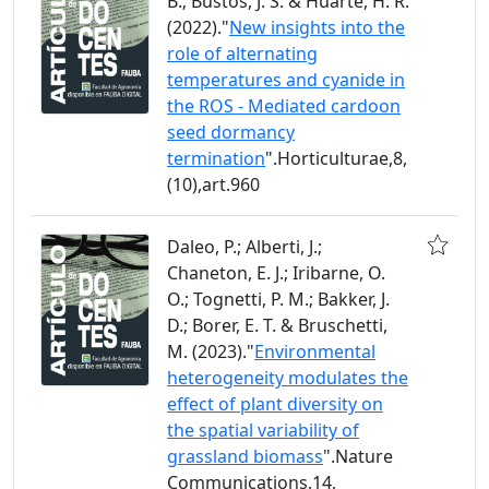
B.; Bustos, J. S. & Huarte, H. R.
(2022)."
New insights into the
role of alternating
temperatures and cyanide in
the ROS - Mediated cardoon
seed dormancy
termination
".Horticulturae,8,
(10),art.960
Daleo, P.; Alberti, J.;
Chaneton, E. J.; Iribarne, O.
O.; Tognetti, P. M.; Bakker, J.
D.; Borer, E. T. & Bruschetti,
M. (2023)."
Environmental
heterogeneity modulates the
effect of plant diversity on
the spatial variability of
grassland biomass
".Nature
Communications,14,