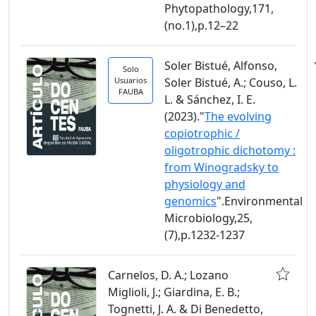
Phytopathology,171,
(no.1),p.12–22
Soler Bistué, Alfonso,
Solo
Usuarios
Soler Bistué, A.; Couso, L.
FAUBA
L. & Sánchez, I. E.
(2023)."
The evolving
copiotrophic /
oligotrophic dichotomy :
from Winogradsky to
physiology and
genomics
".Environmental
Microbiology,25,
(7),p.1232-1237
Carnelos, D. A.; Lozano
Miglioli, J.; Giardina, E. B.;
Tognetti, J. A. & Di Benedetto,