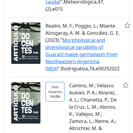
caudal
".Meteorológica,47,
(2),e015
Realini, M. F.; Poggio, L.; Miante
Alzogaray, A. M. & González, G. E.
(2023)."
Morphological and
phenological variability of
Guaraní maize germplasm from
Northeastern Argentina
(NEA)
".Rodriguésia,74,e00292022
Camino, M.; Velasco
Solo
Usuarios
Aceves, P. A.; Alvarez,
FAUBA
A. L.; Chianetta, P.; De
la Cruz, L. M.; Alonzo,
K.; Vallejos, M.;
Zamora, L.; Neme, A.;
Altrichter, M. &