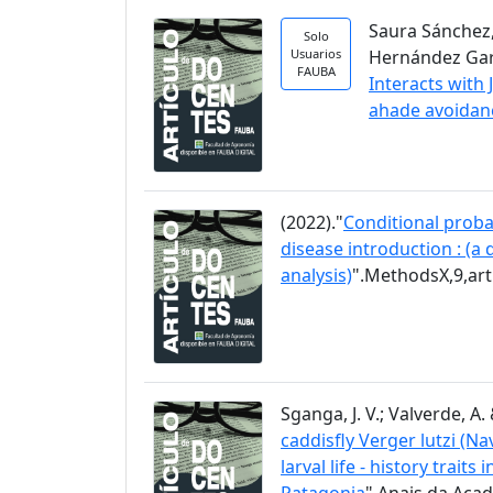
Saura Sánchez, 
Solo
Usuarios
Hernández García
FAUBA
Interacts with
ahade avoidan
(2022)."
Conditional proba
disease introduction : (a
analysis)
".MethodsX,9,ar
Sganga, J. V.; Valverde, A. 
caddisfly Verger lutzi (N
larval life - history trai
Patagonia
".Anais da Acad