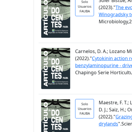
Soler Bistué, Al
Solo
Usuarios
(2023)."
The evo
FAUBA
Winogradsky t
Microbiology,2
Carnelos, D. A.; Lozano Migl
(2022)."
Cytokinin action r
benzylaminopurine - driv
Chapingo Serie Horticultu
Maestre, F. T.;
Solo
Usuarios
D. J.; Saiz, H.;
FAUBA
(2022)."
Grazing
drylands
".Scie