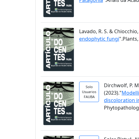
Lavado, R. S. & Chiocchio, 
endophytic fungi
".Plants,
Dirchwolf, P. M
Solo
Usuarios
(2023)."
Modelli
FAUBA
discoloration 
Phytopathology