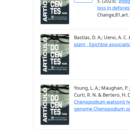
S. (2023)."
Indig
loss in defore
Change,81,art
Bastías, D. A.; Ueno, A. C. 
plant - Epichloë associati
Young, L. A.; Maughan, P. J.
Curti, R. N. & Bertero, H. D
Chenopodium watsonii hel
genome Chenopodium spe