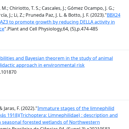
M.; Chiriotto, T. S.; Cascales, J.; Gómez Ocampo, J. G.;
, J.; Li, Z.; Pruneda Paz, J. L. & Botto, J. F. (2023)."
BBX24
 JAZ3 to promote growth by reducing DELLA activity in
ce
".Plant and Cell Physiology,64, (5),p.474-485
bilities and Bayesian theorem in the study of animal
 didactic approach in environmental risk
t.101870
& Jaras, F. (2022)."
Immature stages of the limnephilid
avás 1918)(Trichoptera: Limnephilidae) : description and
ts in seasonal forested wetlands of Northwestern
emia Brasileira de Ciências,94, (Suppl.3),e20210583