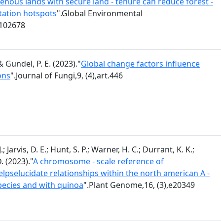
enous lands with secure land - tenure can reduce forest -
station hotspots
".Global Environmental
.102678
& Gundel, P. E. (2023)."
Global change factors influence
ons
".Journal of Fungi,9, (4),art.446
; Jarvis, D. E.; Hunt, S. P.; Warner, H. C.; Durrant, K. K.;
. (2023)."
A chromosome - scale reference of
pselucidate relationships within the north american A -
cies and with quinoa
".Plant Genome,16, (3),e20349