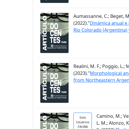
Aumassanne, C.; Beget, M. E.
(2022)."
Dinámica anual e i
Río Colorado (Argentina) 
Realini, M. F.; Poggio, L.;
(2023)."
Morphological and
from Northeastern Argen
Camino, M.; Vela
Solo
Usuarios
L. M.; Alonzo, K
FAUBA