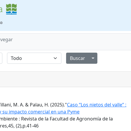
vegar
Alternar menú de
Villani, M. A. & Palau, H. (2025)."
Caso “Los nietos del valle” :
 y su impacto comercial en una Pyme
biente : Revista de la Facultad de Agronomía de la
es,45, (2),p.41-46