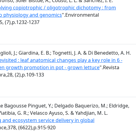
fonso, Soler Bistué, A.; Couso, L. L. & Sánchez, I. E.
lving copiotrophic / oligotrophic dichotomy : from
o physiology and genomics
".Environmental
5, (7),p.1232-1237
ioli, J.; Giardina, E. B.; Tognetti, J. A. & Di Benedetto, A. H.
evisited : leaf anatomical changes play a key role in 6 -
en growth promotion in pot - grown lettuce
".Revista
ra,28, (2),p.109-133
 Le Bagousse Pinguet, Y.; Delgado Baquerizo, M.; Eldridge,
 Oñatibia, G. R.; Velasco Ayuso, S. & Yahdjian, M. L.
 and ecosystem service delivery in global
nce,378, (6622),p.915-920