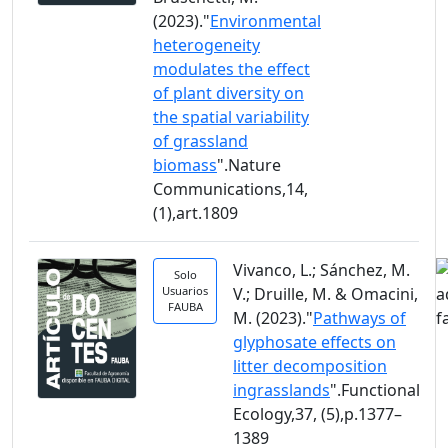
(2023)."
Environmental
heterogeneity
modulates the effect
of plant diversity on
the spatial variability
of grassland
biomass
".Nature
Communications,14,
(1),art.1809
Vivanco, L.; Sánchez, M.
Solo
Usuarios
V.; Druille, M. & Omacini,
FAUBA
M. (2023)."
Pathways of
glyphosate effects on
litter decomposition
ingrasslands
".Functional
Ecology,37, (5),p.1377–
1389