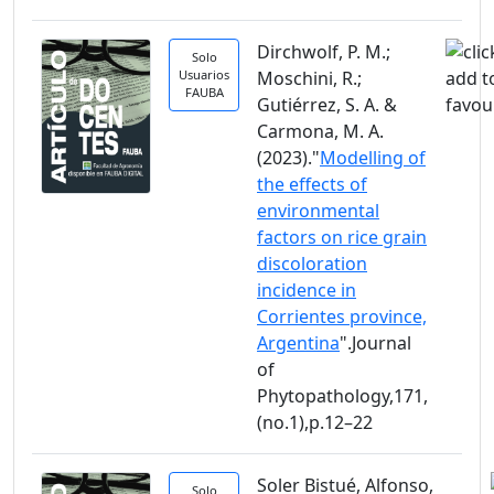
Dirchwolf, P. M.;
Solo
Usuarios
Moschini, R.;
FAUBA
Gutiérrez, S. A. &
Carmona, M. A.
(2023)."
Modelling of
the effects of
environmental
factors on rice grain
discoloration
incidence in
Corrientes province,
Argentina
".Journal
of
Phytopathology,171,
(no.1),p.12–22
Soler Bistué, Alfonso,
Solo