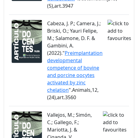
(5),art.3947
Cabeza, J. P.; Camera, J.;
Briski, O.; Yauri Felipe,
M.; Salamone, D. F. &
Gambini, A.
(2022)."
Preimplantation
developmental
competence of bovine
and porcine oocytes
activated by zinc
chelation
".Animals,12,
(24),art.3560
Vallejos, M.; Simón,
C.; Gallego, F.;
Mariotta, J. &
Ciganda, V.