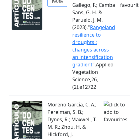
FAUBA
Gallego, F.; Camba
Sans, G. H. &
Paruelo, J. M.
(2023)."
Rangeland
resilience to
droughts :
changes across
an intensification
gradient
".Applied
Vegetation
Science,26,
(2),e12722
Moreno García, C. A.;
Perelman, S. B.;
Dynes, R.; Maxwell, T.
M. R.; Zhou, H. &
Hickford, J.