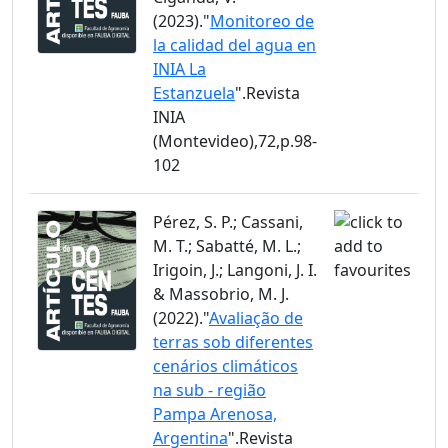
(2023)."
Monitoreo de
la calidad del agua en
INIA La
Estanzuela
".Revista
INIA
(Montevideo),72,p.98-
102
Pérez, S. P.; Cassani,
M. T.; Sabatté, M. L.;
Irigoin, J.; Langoni, J. I.
& Massobrio, M. J.
(2022)."
Avaliação de
terras sob diferentes
cenários climáticos
na sub - região
Pampa Arenosa,
Argentina
".Revista