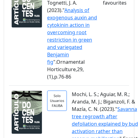
Tognetti, J. A.
(2023)."
Analysis of
exogenous auxin and
cytokinin action in
overcoming root
restriction in green
and variegated
Benjamin
fig
".Ornamental
Horticulture,29,
(1),p.76-86
Mochi, L. S.; Aguiar, M. R.;
Solo
Usuarios
Aranda, M. J.; Biganzoli, F. &
FAUBA
Mazía, C. N. (2023)."
Savanna
tree regrowth after
defoliation explained by bud
activation rather than