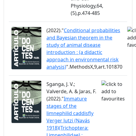
Physiology,64,
(5),p.474-485
(2022)."
Conditional probabilities
and Bayesian theorem in the
study of animal disease
introduction : (a didactic
approach in environmental risk
analysis)
".MethodsX,9,art.101870
Sganga, J. V.;
Valverde, A. & Jaras, F.
(2022)."
Immature
stages of the
limnephilid caddisfly
Verger lutzi (Navás
1918)(Trichoptera:
Limnephilidae) :