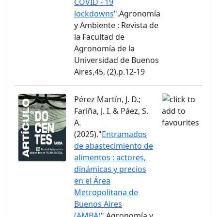
COVID - 19
lockdowns
".Agronomía
y Ambiente : Revista de
la Facultad de
Agronomía de la
Universidad de Buenos
Aires,45, (2),p.12-19
Pérez Martín, J. D.;
Fariña, J. I. & Páez, S.
A.
(2025)."
Entramados
de abastecimiento de
alimentos : actores,
dinámicas y precios
en el Área
Metropolitana de
Buenos Aires
(AMBA)
".Agronomía y