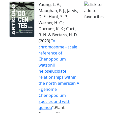
Young, L. A.;
Maughan, P. J.; Jarvis,
D. E.; Hunt, S. P.;
Warner, H. C.;
Durrant, K. K.; Curti,
R. N. & Bertero, H. D.
(2023)."
A
chromosome - scale
reference of
Chenopodium
watsonii
helpselucidate
relationships within
the north american A
- genome
Chenopodium
species and with
quinoa
".Plant