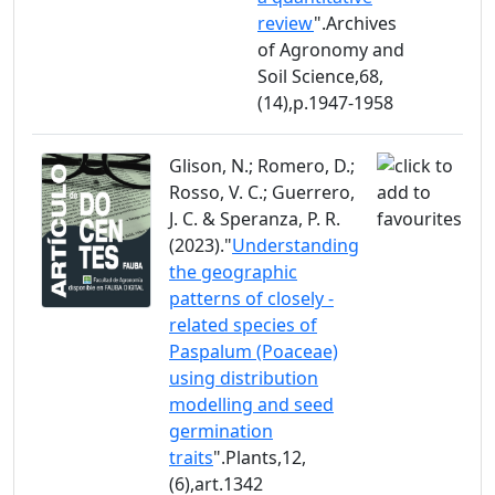
review
".Archives
of Agronomy and
Soil Science,68,
(14),p.1947-1958
Glison, N.; Romero, D.;
Rosso, V. C.; Guerrero,
J. C. & Speranza, P. R.
(2023)."
Understanding
the geographic
patterns of closely -
related species of
Paspalum (Poaceae)
using distribution
modelling and seed
germination
traits
".Plants,12,
(6),art.1342