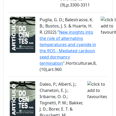
(9),p.3300-3311
Puglia, G. D.; Balestrasse, K.
B.; Bustos, J. S. & Huarte, H.
R. (2022)."
New insights into
the role of alternating
temperatures and cyanide in
the ROS - Mediated cardoon
seed dormancy
termination
".Horticulturae,8,
(10),art.960
Daleo, P.; Alberti, J.;
Chaneton, E. J.;
Iribarne, O. O.;
Tognetti, P. M.; Bakker,
J. D.; Borer, E. T. &
Bruschetti, M.