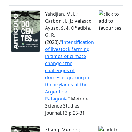
Yahdjian, M. L.;
Carboni, L. J.; Velasco
Ayuso, S. & Oñatibia,
G. R.
(2023)."
Intensification
of livestock farming
in times of climate
change : the
challenges of
domestic grazing in
the drylands of the
Argentine
Patagonia
".Metode
Science Studies
Journal,13,p.25-31
Zhang, Mengdi;