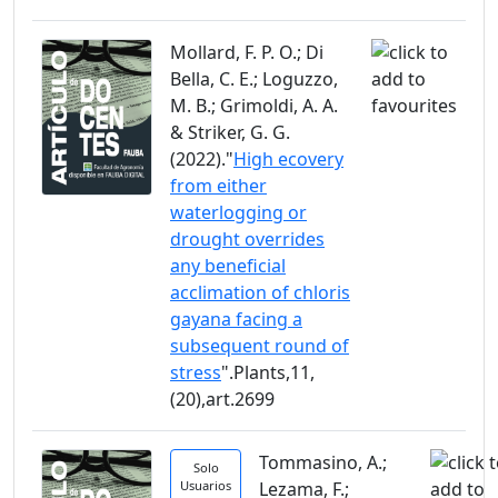
Mollard, F. P. O.; Di
Bella, C. E.; Loguzzo,
M. B.; Grimoldi, A. A.
& Striker, G. G.
(2022)."
High ecovery
from either
waterlogging or
drought overrides
any beneficial
acclimation of chloris
gayana facing a
subsequent round of
stress
".Plants,11,
(20),art.2699
Tommasino, A.;
Solo
Usuarios
Lezama, F.;