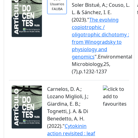
Usuarios
Soler Bistué, A.; Couso, L.
FAUBA
L. & Sánchez, I. E.
(2023)."
The evolving
copiotrophic /
oligotrophic dichotomy :
from Winogradsky to
physiology and
genomics
".Environmental
Microbiology,25,
(7),p.1232-1237
Carnelos, D. A.;
Lozano Miglioli, J.;
Giardina, E. B.;
Tognetti, J. A. & Di
Benedetto, A. H.
(2022)."
Cytokinin
action revisited : leaf