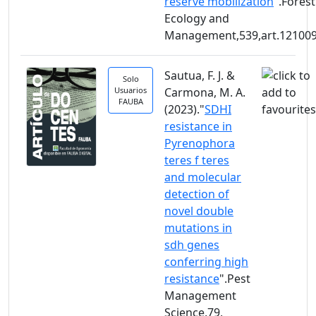
reserve mobilization
".Forest
Ecology and
Management,539,art.12100
Sautua, F. J. &
Solo
Usuarios
Carmona, M. A.
FAUBA
(2023)."
SDHI
resistance in
Pyrenophora
teres f teres
and molecular
detection of
novel double
mutations in
sdh genes
conferring high
resistance
".Pest
Management
Science,79,