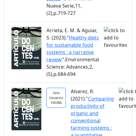
Nueva Serie,11,
(2),p.719-727
Arrieta, E. M. & Aguiar,
S. (2023)."
Healthy diets
for sustainable food
systems : a narrative
review
".Environmental
Science: Advances,2,
(5),p.684-694
Alvarez, R.
Solo
Usuarios
(2021)."
Comparing
FAUBA
productivity of
organic and
conventional
farming systems :
a quantitative