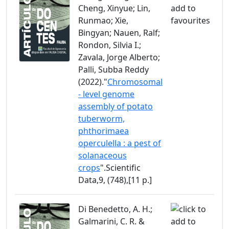
Cheng, Xinyue; Lin,
Runmao; Xie,
Bingyan; Nauen, Ralf;
Rondon, Silvia I.;
Zavala, Jorge Alberto;
Palli, Subba Reddy
(2022)."
Chromosomal
- level genome
assembly of potato
tuberworm,
phthorimaea
operculella : a pest of
solanaceous
crops
".Scientific
Data,9, (748),[11 p.]
Di Benedetto, A. H.;
Galmarini, C. R. &