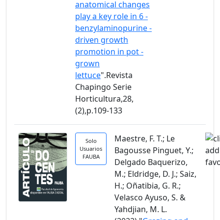
anatomical changes
play a key role in 6 -
benzylaminopurine -
driven growth
promotion in pot -
grown
lettuce
".Revista
Chapingo Serie
Horticultura,28,
(2),p.109-133
Maestre, F. T.; Le
Solo
Usuarios
Bagousse Pinguet, Y.;
FAUBA
Delgado Baquerizo,
M.; Eldridge, D. J.; Saiz,
H.; Oñatibia, G. R.;
Velasco Ayuso, S. &
Yahdjian, M. L.