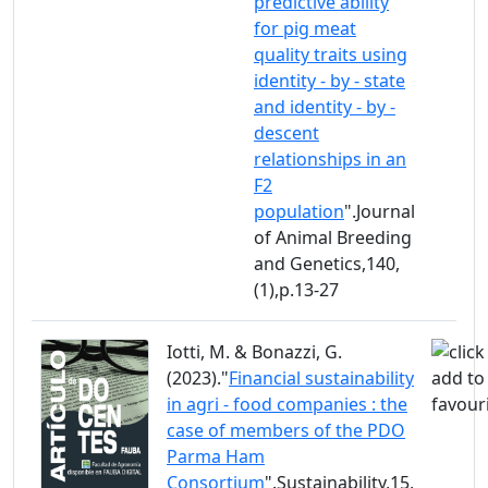
predictive ability
for pig meat
quality traits using
identity - by - state
and identity - by -
descent
relationships in an
F2
population
".Journal
of Animal Breeding
and Genetics,140,
(1),p.13-27
Iotti, M. & Bonazzi, G.
(2023)."
Financial sustainability
in agri - food companies : the
case of members of the PDO
Parma Ham
Consortium
".Sustainability,15,