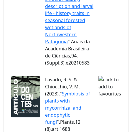
description and larval
life - history traits in
seasonal forested
wetlands of
Northwestern
Patagonia
".Anais da
Academia Brasileira
de Ciências,94,
(Suppl.3),e20210583
Lavado, R. S. &
Chiocchio, V. M.
(2023)."
Symbiosis of
plants with
mycorrhizal and
endophytic
fungi
".Plants,12,
(8),art.1688