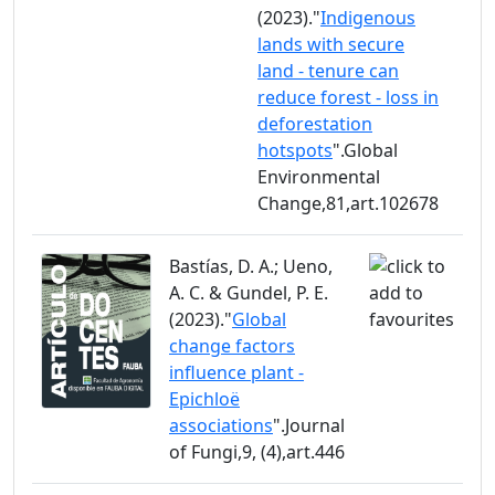
(2023)."
Indigenous
lands with secure
land - tenure can
reduce forest - loss in
deforestation
hotspots
".Global
Environmental
Change,81,art.102678
Bastías, D. A.; Ueno,
A. C. & Gundel, P. E.
(2023)."
Global
change factors
influence plant -
Epichloë
associations
".Journal
of Fungi,9, (4),art.446