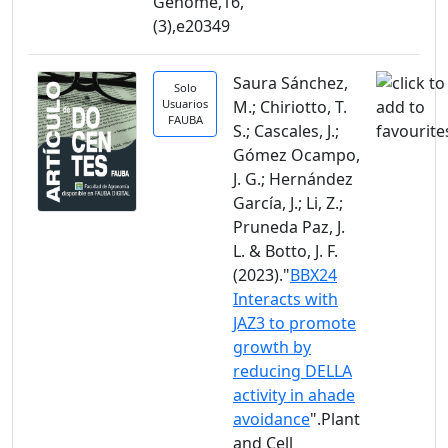
Genome,16,
(3),e20349
Saura Sánchez,
Solo
Usuarios
M.; Chiriotto, T.
FAUBA
S.; Cascales, J.;
Gómez Ocampo,
J. G.; Hernández
García, J.; Li, Z.;
Pruneda Paz, J.
L. & Botto, J. F.
(2023)."
BBX24
Interacts with
JAZ3 to promote
growth by
reducing DELLA
activity in ahade
avoidance
".Plant
and Cell