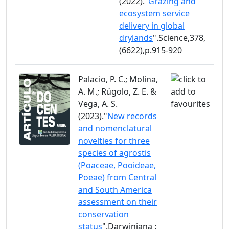
(2022)."
Grazing and
ecosystem service
delivery in global
drylands
".Science,378,
(6622),p.915-920
Palacio, P. C.; Molina,
A. M.; Rúgolo, Z. E. &
Vega, A. S.
(2023)."
New records
and nomenclatural
novelties for three
species of agrostis
(Poaceae, Pooideae,
Poeae) from Central
and South America
assessment on their
conservation
status
".Darwiniana :