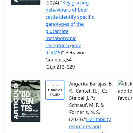
(2024)."
Key grazing
behaviours of beef
cattle identify specific
genotypes of the
glutamate
metabotropic
receptor 5 gene
(GRM5)
".Behavior
Genetics,54,
(2),p.212–229
Angarita Barajas, B.
Solo
Usuarios
K.; Cantet, R. J. C.;
FAUBA
Steibel, J. P.;
Schrauf, M. F. &
Forneris, N. S.
(2023)."
Heritability
estimates and