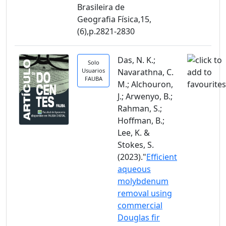
Brasileira de
Geografia Física,15,
(6),p.2821-2830
Das, N. K.;
Solo
Usuarios
Navarathna, C.
FAUBA
M.; Alchouron,
J.; Arwenyo, B.;
Rahman, S.;
Hoffman, B.;
Lee, K. &
Stokes, S.
(2023)."
Efficient
aqueous
molybdenum
removal using
commercial
Douglas fir