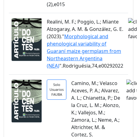
(2),e015
Realini, M. F.; Poggio, L.; Miante
Alzogaray, A. M. & González, G. E.
(2023)."
Morphological and
phenological variability of
Guaraní maize germplasm from
Northeastern Argentina
(NEA)
".Rodriguésia,74,e00292022
Camino, M.; Velasco
Solo
Usuarios
Aceves, P. A.; Alvarez,
FAUBA
A. L.; Chianetta, P.; De
la Cruz, L. M.; Alonzo,
K.; Vallejos, M.;
Zamora, L.; Neme, A.;
Altrichter, M. &
Cortez, S.