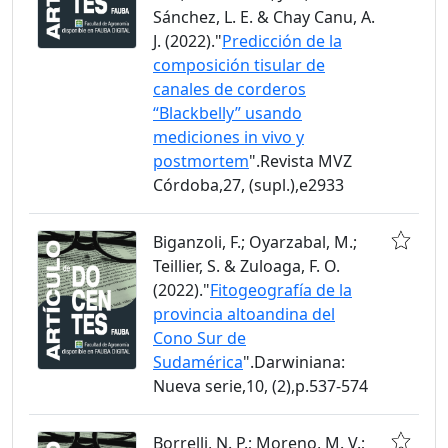
Sánchez, L. E. & Chay Canu, A.
J. (2022)."
Predicción de la
composición tisular de
canales de corderos
“Blackbelly” usando
mediciones in vivo y
postmortem
".Revista MVZ
Córdoba,27, (supl.),e2933
Biganzoli, F.; Oyarzabal, M.;
Teillier, S. & Zuloaga, F. O.
(2022)."
Fitogeografía de la
provincia altoandina del
Cono Sur de
Sudamérica
".Darwiniana:
Nueva serie,10, (2),p.537-574
Borrelli, N. P.; Moreno, M. V.;