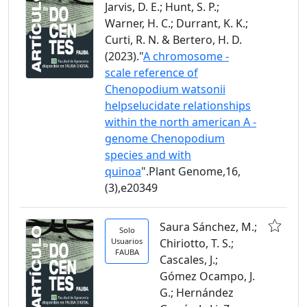
Jarvis, D. E.; Hunt, S. P.;
Warner, H. C.; Durrant, K. K.;
Curti, R. N. & Bertero, H. D.
(2023)."
A chromosome -
scale reference of
Chenopodium watsonii
helpselucidate relationships
within the north american A -
genome Chenopodium
species and with
quinoa
".Plant Genome,16,
(3),e20349
Saura Sánchez, M.;
Solo
Usuarios
Chiriotto, T. S.;
FAUBA
Cascales, J.;
Gómez Ocampo, J.
G.; Hernández