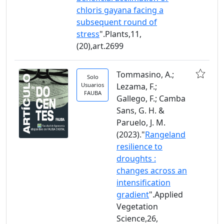
chloris gayana facing a
subsequent round of
stress
".Plants,11,
(20),art.2699
Tommasino, A.;
Solo
Usuarios
Lezama, F.;
FAUBA
Gallego, F.; Camba
Sans, G. H. &
Paruelo, J. M.
(2023)."
Rangeland
resilience to
droughts :
changes across an
intensification
gradient
".Applied
Vegetation
Science,26,