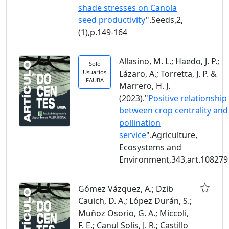
shade stresses on Canola
seed productivity
".Seeds,2,
(1),p.149-164
Allasino, M. L.; Haedo, J. P.;
Solo
Usuarios
Lázaro, A.; Torretta, J. P. &
FAUBA
Marrero, H. J.
(2023)."
Positive relationship
between crop centrality and
pollination
service
".Agriculture,
Ecosystems and
Environment,343,art.108279
Gómez Vázquez, A.; Dzib
Cauich, D. A.; López Durán, S.;
Muñoz Osorio, G. A.; Miccoli,
F. E.; Canul Solis, J. R.; Castillo