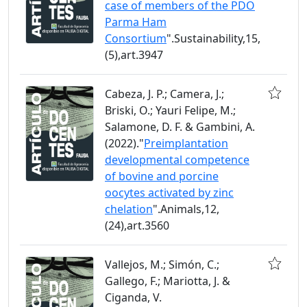
case of members of the PDO
Parma Ham
Consortium
".Sustainability,15,
(5),art.3947
Cabeza, J. P.; Camera, J.;
Briski, O.; Yauri Felipe, M.;
Salamone, D. F. & Gambini, A.
(2022)."
Preimplantation
developmental competence
of bovine and porcine
oocytes activated by zinc
chelation
".Animals,12,
(24),art.3560
Vallejos, M.; Simón, C.;
Gallego, F.; Mariotta, J. &
Ciganda, V.