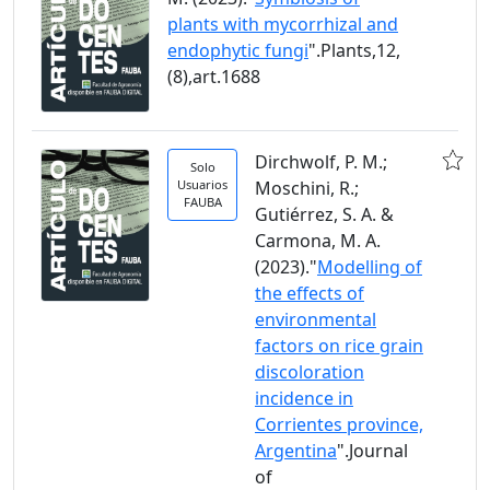
plants with mycorrhizal and
endophytic fungi
".Plants,12,
(8),art.1688
Dirchwolf, P. M.;
Solo
Usuarios
Moschini, R.;
FAUBA
Gutiérrez, S. A. &
Carmona, M. A.
(2023)."
Modelling of
the effects of
environmental
factors on rice grain
discoloration
incidence in
Corrientes province,
Argentina
".Journal
of