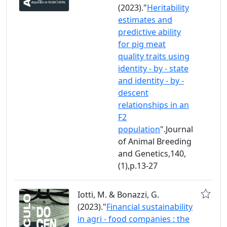
(2023)."
Heritability
estimates and
predictive ability
for pig meat
quality traits using
identity - by - state
and identity - by -
descent
relationships in an
F2
population
".Journal
of Animal Breeding
and Genetics,140,
(1),p.13-27
Iotti, M. & Bonazzi, G.
(2023)."
Financial sustainability
in agri - food companies : the