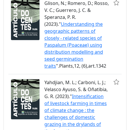
Glison, N.; Romero, D.; Rosso,
V. C.; Guerrero, J. C. &
Speranza, P. R.
(2023)."
Understanding the
geographic patterns of
closely - related species of
Paspalum (Poaceae) using
distribution modelling and
seed germination
traits
".Plants,12, (6),art.1342
Yahdjian, M. L.; Carboni, L. J.;
Velasco Ayuso, S. & Oñatibia,
G. R. (2023)."
Intensification
of livestock farming in times
of climate change : the
challenges of domestic
grazing in the drylands of