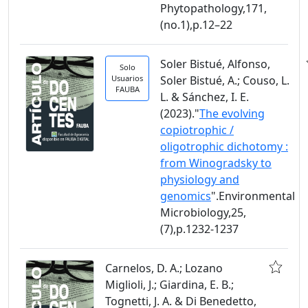
Phytopathology,171,
(no.1),p.12–22
Soler Bistué, Alfonso,
Solo
Usuarios
Soler Bistué, A.; Couso, L.
FAUBA
L. & Sánchez, I. E.
(2023)."
The evolving
copiotrophic /
oligotrophic dichotomy :
from Winogradsky to
physiology and
genomics
".Environmental
Microbiology,25,
(7),p.1232-1237
Carnelos, D. A.; Lozano
Miglioli, J.; Giardina, E. B.;
Tognetti, J. A. & Di Benedetto,