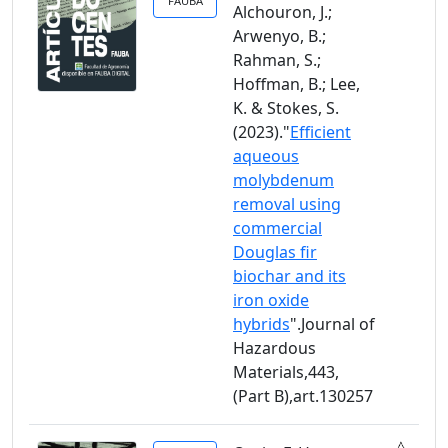
FAUBA
Alchouron, J.;
Arwenyo, B.;
Rahman, S.;
Hoffman, B.; Lee,
K. & Stokes, S.
(2023)."
Efficient
aqueous
molybdenum
removal using
commercial
Douglas fir
biochar and its
iron oxide
hybrids
".Journal of
Hazardous
Materials,443,
(Part B),art.130257