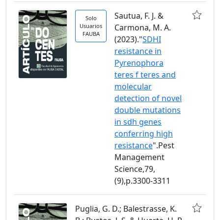
Sautua, F. J. &
Solo
Usuarios
Carmona, M. A.
FAUBA
(2023)."
SDHI
resistance in
Pyrenophora
teres f teres and
molecular
detection of novel
double mutations
in sdh genes
conferring high
resistance
".Pest
Management
Science,79,
(9),p.3300-3311
Puglia, G. D.; Balestrasse, K.