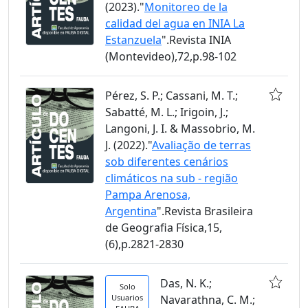
(2023)."
Monitoreo de la
calidad del agua en INIA La
Estanzuela
".Revista INIA
(Montevideo),72,p.98-102
Pérez, S. P.; Cassani, M. T.;
Sabatté, M. L.; Irigoin, J.;
Langoni, J. I. & Massobrio, M.
J. (2022)."
Avaliação de terras
sob diferentes cenários
climáticos na sub - região
Pampa Arenosa,
Argentina
".Revista Brasileira
de Geografia Física,15,
(6),p.2821-2830
Das, N. K.;
Solo
Usuarios
Navarathna, C. M.;