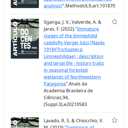
analysis)
".MethodsX,9,art.101870
Sganga, J. V.; Valverde, A. &
Jaras, F. (2022)."
Immature
stages of the limnephilid
caddisfly Verger lutzi (Navás
1918)(Trichoptera:
Limnephilidae) : description
and larval life - history traits
in seasonal forested
wetlands of Northwestern
Patagonia
".Anais da
Academia Brasileira de
Ciências,94,
(Suppl.3),e20210583
Lavado, R. S. & Chiocchio, V.
M. (2023)."
Symbiosis of