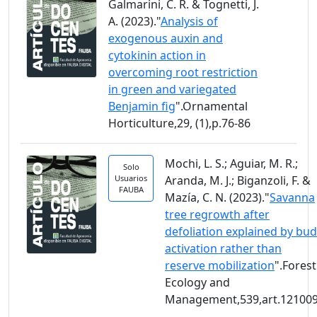
Galmarini, C. R. & Tognetti, J.
A. (2023)."
Analysis of
exogenous auxin and
cytokinin action in
overcoming root restriction
in green and variegated
Benjamin fig
".Ornamental
Horticulture,29, (1),p.76-86
Mochi, L. S.; Aguiar, M. R.;
Solo
Usuarios
Aranda, M. J.; Biganzoli, F. &
FAUBA
Mazía, C. N. (2023)."
Savanna
tree regrowth after
defoliation explained by bud
activation rather than
reserve mobilization
".Forest
Ecology and
Management,539,art.12100