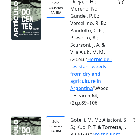
Oreja, F. H.;
Solo
Usuarios
Moreno, N.;
FAUBA
Gundel, P. E.;
Vercellino, R. B.;
Pandolfo, C. E.;
Presotto, A.;
Scursoni, J. A. &
Vila Aiub, M. M.
(2024)."
Herbicide -
resistant weeds
from dryland
agriculture in
Argentina
".Weed
research,64,
(2),p.89–106
Gotelli, M. M.; Aliscioni, S.
Solo
Usuarios
S.; Kuo, P. T. & Torretta, J.
FAUBA
P. (2023)."
Are the floral