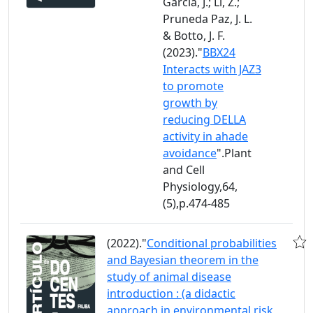
García, J.; Li, Z.;
Pruneda Paz, J. L.
& Botto, J. F.
(2023)."
BBX24
Interacts with JAZ3
to promote
growth by
reducing DELLA
activity in ahade
avoidance
".Plant
and Cell
Physiology,64,
(5),p.474-485
(2022)."
Conditional probabilities
and Bayesian theorem in the
study of animal disease
introduction : (a didactic
approach in environmental risk