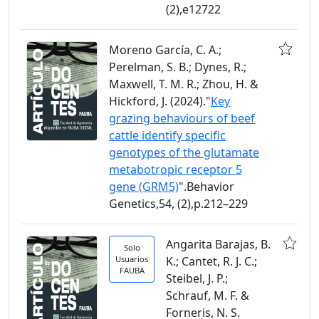
(2),e12722
Moreno García, C. A.;
Perelman, S. B.; Dynes, R.;
Maxwell, T. M. R.; Zhou, H. &
Hickford, J. (2024)."
Key
grazing behaviours of beef
cattle identify specific
genotypes of the glutamate
metabotropic receptor 5
gene (GRM5)
".Behavior
Genetics,54, (2),p.212–229
Angarita Barajas, B.
Solo
Usuarios
K.; Cantet, R. J. C.;
FAUBA
Steibel, J. P.;
Schrauf, M. F. &
Forneris, N. S.