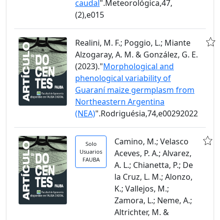
caudal
".Meteorológica,47,
(2),e015
Realini, M. F.; Poggio, L.; Miante
Alzogaray, A. M. & González, G. E.
(2023)."
Morphological and
phenological variability of
Guaraní maize germplasm from
Northeastern Argentina
(NEA)
".Rodriguésia,74,e00292022
Camino, M.; Velasco
Solo
Usuarios
Aceves, P. A.; Alvarez,
FAUBA
A. L.; Chianetta, P.; De
la Cruz, L. M.; Alonzo,
K.; Vallejos, M.;
Zamora, L.; Neme, A.;
Altrichter, M. &