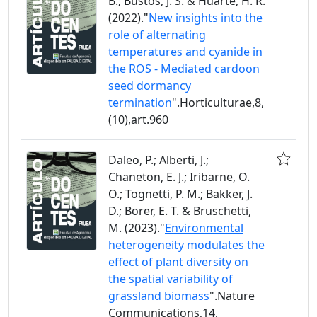
B.; Bustos, J. S. & Huarte, H. R.
(2022)."
New insights into the
role of alternating
temperatures and cyanide in
the ROS - Mediated cardoon
seed dormancy
termination
".Horticulturae,8,
(10),art.960
Daleo, P.; Alberti, J.;
Chaneton, E. J.; Iribarne, O.
O.; Tognetti, P. M.; Bakker, J.
D.; Borer, E. T. & Bruschetti,
M. (2023)."
Environmental
heterogeneity modulates the
effect of plant diversity on
the spatial variability of
grassland biomass
".Nature
Communications,14,