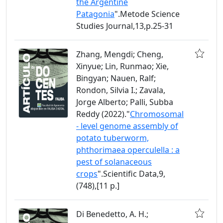
the Argentine
Patagonia
".Metode Science
Studies Journal,13,p.25-31
Zhang, Mengdi; Cheng,
Xinyue; Lin, Runmao; Xie,
Bingyan; Nauen, Ralf;
Rondon, Silvia I.; Zavala,
Jorge Alberto; Palli, Subba
Reddy (2022)."
Chromosomal
- level genome assembly of
potato tuberworm,
phthorimaea operculella : a
pest of solanaceous
crops
".Scientific Data,9,
(748),[11 p.]
Di Benedetto, A. H.;