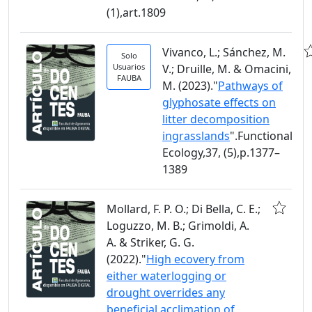
(1),art.1809
Vivanco, L.; Sánchez, M.
Solo
Usuarios
V.; Druille, M. & Omacini,
FAUBA
M. (2023)."
Pathways of
glyphosate effects on
litter decomposition
ingrasslands
".Functional
Ecology,37, (5),p.1377–
1389
Mollard, F. P. O.; Di Bella, C. E.;
Loguzzo, M. B.; Grimoldi, A.
A. & Striker, G. G.
(2022)."
High ecovery from
either waterlogging or
drought overrides any
beneficial acclimation of