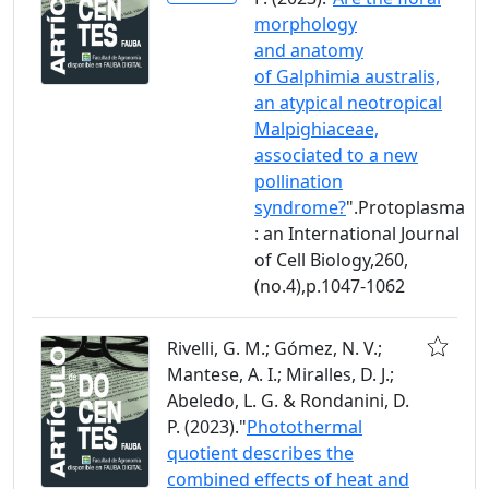
morphology
and anatomy
of Galphimia australis,
an atypical neotropical
Malpighiaceae,
associated to a new
pollination
syndrome?
".Protoplasma
: an International Journal
of Cell Biology,260,
(no.4),p.1047-1062
Rivelli, G. M.; Gómez, N. V.;
Mantese, A. I.; Miralles, D. J.;
Abeledo, L. G. & Rondanini, D.
P. (2023)."
Photothermal
quotient describes the
combined effects of heat and