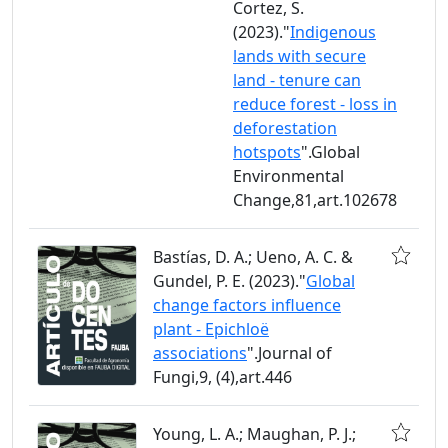
Cortez, S.
(2023)."
Indigenous
lands with secure
land - tenure can
reduce forest - loss in
deforestation
hotspots
".Global
Environmental
Change,81,art.102678
Bastías, D. A.; Ueno, A. C. &
Gundel, P. E. (2023)."
Global
change factors influence
plant - Epichloë
associations
".Journal of
Fungi,9, (4),art.446
Young, L. A.; Maughan, P. J.;