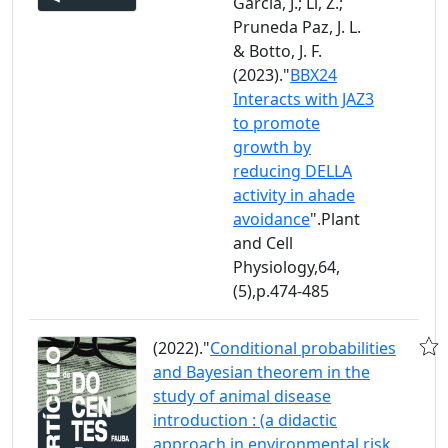
García, J.; Li, Z.;
Pruneda Paz, J. L.
& Botto, J. F.
(2023)."
BBX24
Interacts with JAZ3
to promote
growth by
reducing DELLA
activity in ahade
avoidance
".Plant
and Cell
Physiology,64,
(5),p.474-485
(2022)."
Conditional probabilities
and Bayesian theorem in the
study of animal disease
introduction : (a didactic
approach in environmental risk