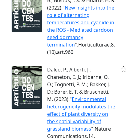
B.; Bustos, J. S. & Huarte, H. R.
(2022)."
New insights into the
role of alternating
temperatures and cyanide in
the ROS - Mediated cardoon
seed dormancy
termination
".Horticulturae,8,
(10),art.960
Daleo, P.; Alberti, J.;
Chaneton, E. J.; Iribarne, O.
O.; Tognetti, P. M.; Bakker, J.
D.; Borer, E. T. & Bruschetti,
M. (2023)."
Environmental
heterogeneity modulates the
effect of plant diversity on
the spatial variability of
grassland biomass
".Nature
Communications,14,