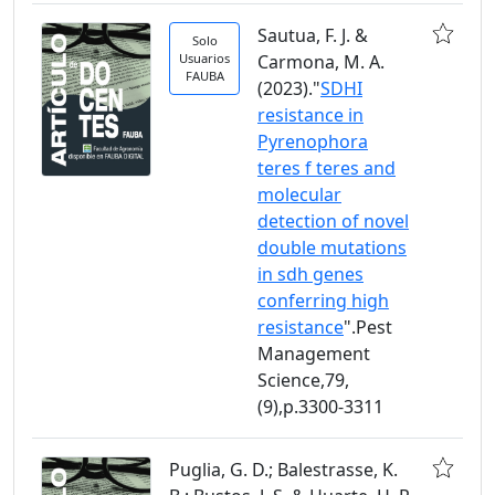
Sautua, F. J. &
Solo
Usuarios
Carmona, M. A.
FAUBA
(2023)."
SDHI
resistance in
Pyrenophora
teres f teres and
molecular
detection of novel
double mutations
in sdh genes
conferring high
resistance
".Pest
Management
Science,79,
(9),p.3300-3311
Puglia, G. D.; Balestrasse, K.