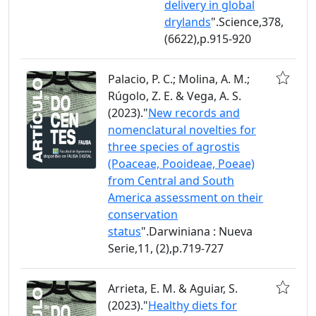
delivery in global
drylands
".Science,378,
(6622),p.915-920
Palacio, P. C.; Molina, A. M.;
Rúgolo, Z. E. & Vega, A. S.
(2023)."
New records and
nomenclatural novelties for
three species of agrostis
(Poaceae, Pooideae, Poeae)
from Central and South
America assessment on their
conservation
status
".Darwiniana : Nueva
Serie,11, (2),p.719-727
Arrieta, E. M. & Aguiar, S.
(2023)."
Healthy diets for