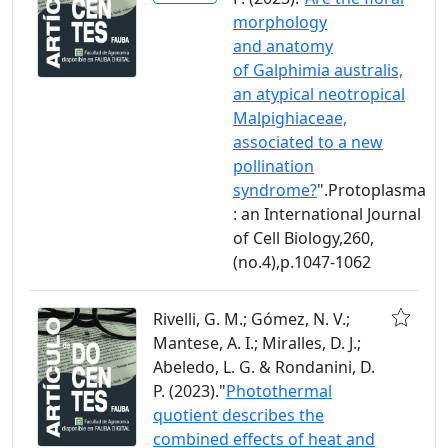
morphology
and anatomy
of Galphimia australis,
an atypical neotropical
Malpighiaceae,
associated to a new
pollination
syndrome?
".Protoplasma
: an International Journal
of Cell Biology,260,
(no.4),p.1047-1062
Rivelli, G. M.; Gómez, N. V.;
Mantese, A. I.; Miralles, D. J.;
Abeledo, L. G. & Rondanini, D.
P. (2023)."
Photothermal
quotient describes the
combined effects of heat and