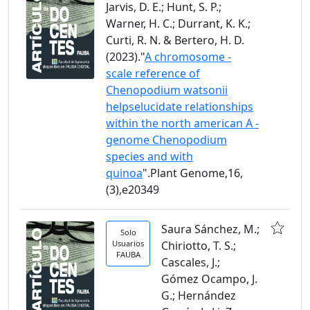
Jarvis, D. E.; Hunt, S. P.;
Warner, H. C.; Durrant, K. K.;
Curti, R. N. & Bertero, H. D.
(2023)."
A chromosome -
scale reference of
Chenopodium watsonii
helpselucidate relationships
within the north american A -
genome Chenopodium
species and with
quinoa
".Plant Genome,16,
(3),e20349
Saura Sánchez, M.;
Solo
Usuarios
Chiriotto, T. S.;
FAUBA
Cascales, J.;
Gómez Ocampo, J.
G.; Hernández