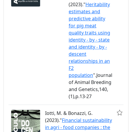
(2023)."
Heritability
estimates and
predictive ability
for pig meat
quality traits using
identity - by - state
and identity - by -
descent
relationships in an
F2
population
".Journal
of Animal Breeding
and Genetics,140,
(1),p.13-27
Iotti, M. & Bonazzi, G.
(2023)."
Financial sustainability
in agri - food companies : the