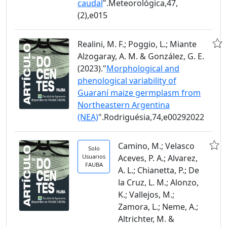
caudal
".Meteorológica,47,
(2),e015
Realini, M. F.; Poggio, L.; Miante
Alzogaray, A. M. & González, G. E.
(2023)."
Morphological and
phenological variability of
Guaraní maize germplasm from
Northeastern Argentina
(NEA)
".Rodriguésia,74,e00292022
Camino, M.; Velasco
Solo
Usuarios
Aceves, P. A.; Alvarez,
FAUBA
A. L.; Chianetta, P.; De
la Cruz, L. M.; Alonzo,
K.; Vallejos, M.;
Zamora, L.; Neme, A.;
Altrichter, M. &