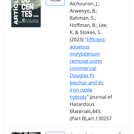
FAUBA
Alchouron, J.;
Arwenyo, B.;
Rahman, S.;
Hoffman, B.; Lee,
K. & Stokes, S.
(2023)."
Efficient
aqueous
molybdenum
removal using
commercial
Douglas fir
biochar and its
iron oxide
hybrids
".Journal of
Hazardous
Materials,443,
(Part B),art.130257