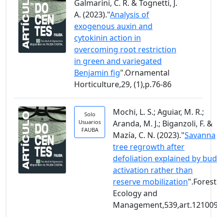
Galmarini, C. R. & Tognetti, J.
A. (2023)."
Analysis of
exogenous auxin and
cytokinin action in
overcoming root restriction
in green and variegated
Benjamin fig
".Ornamental
Horticulture,29, (1),p.76-86
Mochi, L. S.; Aguiar, M. R.;
Solo
Usuarios
Aranda, M. J.; Biganzoli, F. &
FAUBA
Mazía, C. N. (2023)."
Savanna
tree regrowth after
defoliation explained by bud
activation rather than
reserve mobilization
".Forest
Ecology and
Management,539,art.12100