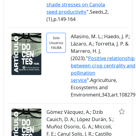
shade stresses on Canola
seed productivity
".Seeds,2,
(1),p.149-164
Allasino, M. L.; Haedo, J. P.;
Solo
Usuarios
Lázaro, A.; Torretta, J. P. &
FAUBA
Marrero, H. J.
(2023)."
Positive relationship
between crop centrality and
pollination
service
".Agriculture,
Ecosystems and
Environment,343,art.108279
Gómez Vázquez, A.; Dzib
Cauich, D. A.; López Durán, S.;
Muñoz Osorio, G. A.; Miccoli,
F. E.; Canul Solis, J. R.; Castillo