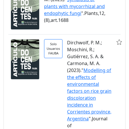
plants with mycorrhizal and
endophytic fungi
".Plants,12,
(8),art.1688
Dirchwolf, P. M.;
Solo
Usuarios
Moschini, R.;
FAUBA
Gutiérrez, S. A. &
Carmona, M. A.
(2023)."
Modelling of
the effects of
environmental
factors on rice grain
discoloration
incidence in
Corrientes province,
Argentina
".Journal
of