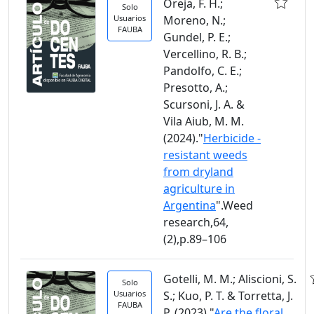
Oreja, F. H.;
Solo
Usuarios
Moreno, N.;
FAUBA
Gundel, P. E.;
Vercellino, R. B.;
Pandolfo, C. E.;
Presotto, A.;
Scursoni, J. A. &
Vila Aiub, M. M.
(2024)."
Herbicide -
resistant weeds
from dryland
agriculture in
Argentina
".Weed
research,64,
(2),p.89–106
Gotelli, M. M.; Aliscioni, S.
Solo
Usuarios
S.; Kuo, P. T. & Torretta, J.
FAUBA
P. (2023)."
Are the floral