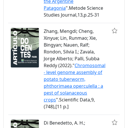
the Argentine
Patagonia
".Metode Science
Studies Journal,13,p.25-31
Zhang, Mengdi; Cheng,
Xinyue; Lin, Runmao; Xie,
Bingyan; Nauen, Ralf;
Rondon, Silvia I.; Zavala,
Jorge Alberto; Palli, Subba
Reddy (2022)."
Chromosomal
- level genome assembly of
potato tuberworm,
phthorimaea operculella : a
pest of solanaceous
crops
".Scientific Data,9,
(748),[11 p.]
Di Benedetto, A. H.;