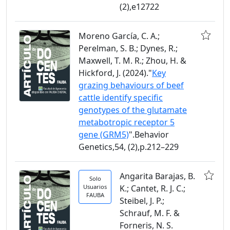
(2),e12722
Moreno García, C. A.;
Perelman, S. B.; Dynes, R.;
Maxwell, T. M. R.; Zhou, H. &
Hickford, J. (2024)."
Key
grazing behaviours of beef
cattle identify specific
genotypes of the glutamate
metabotropic receptor 5
gene (GRM5)
".Behavior
Genetics,54, (2),p.212–229
Angarita Barajas, B.
Solo
Usuarios
K.; Cantet, R. J. C.;
FAUBA
Steibel, J. P.;
Schrauf, M. F. &
Forneris, N. S.