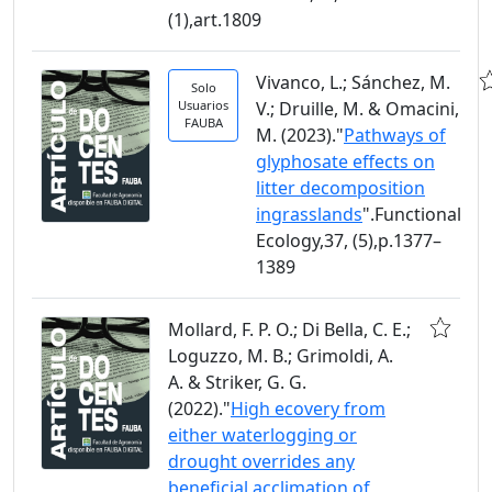
(1),art.1809
Vivanco, L.; Sánchez, M.
Solo
Usuarios
V.; Druille, M. & Omacini,
FAUBA
M. (2023)."
Pathways of
glyphosate effects on
litter decomposition
ingrasslands
".Functional
Ecology,37, (5),p.1377–
1389
Mollard, F. P. O.; Di Bella, C. E.;
Loguzzo, M. B.; Grimoldi, A.
A. & Striker, G. G.
(2022)."
High ecovery from
either waterlogging or
drought overrides any
beneficial acclimation of