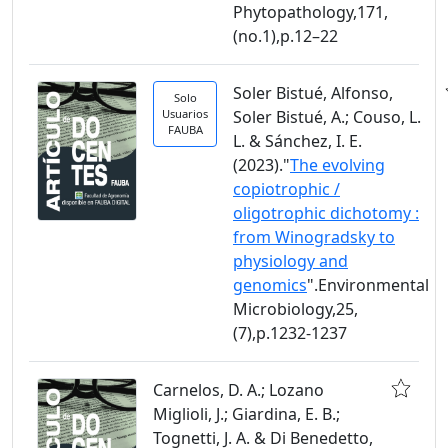
Phytopathology,171,
(no.1),p.12–22
Soler Bistué, Alfonso,
Solo
Usuarios
Soler Bistué, A.; Couso, L.
FAUBA
L. & Sánchez, I. E.
(2023)."
The evolving
copiotrophic /
oligotrophic dichotomy :
from Winogradsky to
physiology and
genomics
".Environmental
Microbiology,25,
(7),p.1232-1237
Carnelos, D. A.; Lozano
Miglioli, J.; Giardina, E. B.;
Tognetti, J. A. & Di Benedetto,