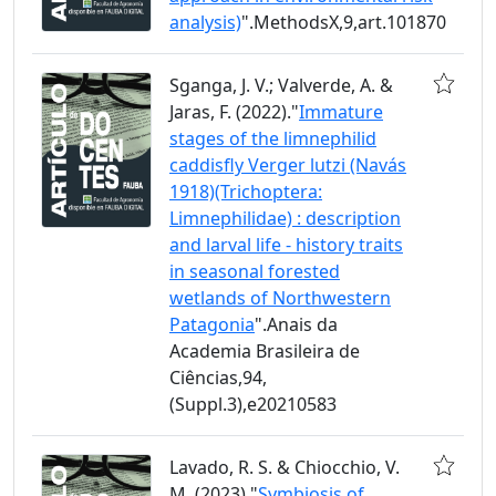
analysis)
".MethodsX,9,art.101870
Sganga, J. V.; Valverde, A. &
Jaras, F. (2022)."
Immature
stages of the limnephilid
caddisfly Verger lutzi (Navás
1918)(Trichoptera:
Limnephilidae) : description
and larval life - history traits
in seasonal forested
wetlands of Northwestern
Patagonia
".Anais da
Academia Brasileira de
Ciências,94,
(Suppl.3),e20210583
Lavado, R. S. & Chiocchio, V.
M. (2023)."
Symbiosis of