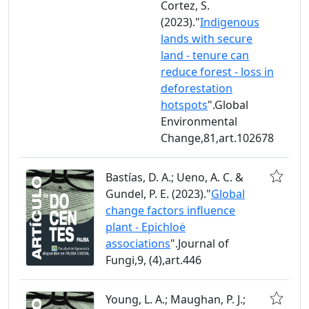
Cortez, S.
(2023)."
Indigenous
lands with secure
land - tenure can
reduce forest - loss in
deforestation
hotspots
".Global
Environmental
Change,81,art.102678
Bastías, D. A.; Ueno, A. C. &
Gundel, P. E. (2023)."
Global
change factors influence
plant - Epichloë
associations
".Journal of
Fungi,9, (4),art.446
Young, L. A.; Maughan, P. J.;