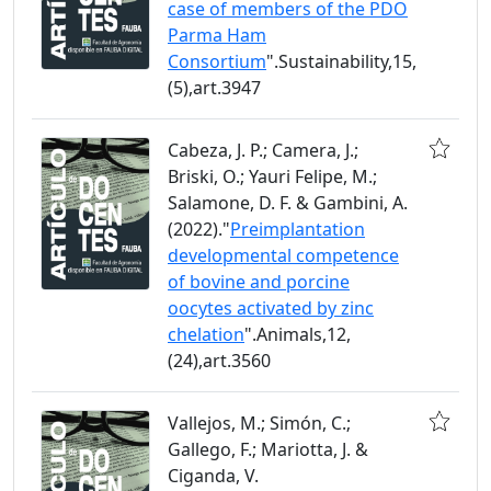
case of members of the PDO
Parma Ham
Consortium
".Sustainability,15,
(5),art.3947
Cabeza, J. P.; Camera, J.;
Briski, O.; Yauri Felipe, M.;
Salamone, D. F. & Gambini, A.
(2022)."
Preimplantation
developmental competence
of bovine and porcine
oocytes activated by zinc
chelation
".Animals,12,
(24),art.3560
Vallejos, M.; Simón, C.;
Gallego, F.; Mariotta, J. &
Ciganda, V.