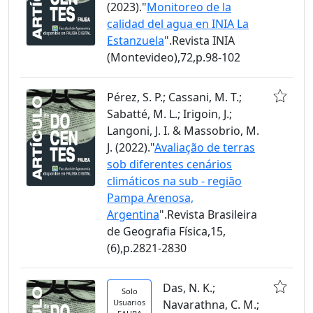
(2023)."
Monitoreo de la
calidad del agua en INIA La
Estanzuela
".Revista INIA
(Montevideo),72,p.98-102
Pérez, S. P.; Cassani, M. T.;
Sabatté, M. L.; Irigoin, J.;
Langoni, J. I. & Massobrio, M.
J. (2022)."
Avaliação de terras
sob diferentes cenários
climáticos na sub - região
Pampa Arenosa,
Argentina
".Revista Brasileira
de Geografia Física,15,
(6),p.2821-2830
Das, N. K.;
Solo
Usuarios
Navarathna, C. M.;