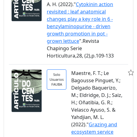
A. H. (2022)."
Cytokinin action
revisited : leaf anatomical
changes play a key role in 6 -
benzylaminopurine - driven
growth promotion in pot -
grown lettuce
".Revista
Chapingo Serie
Horticultura,28, (2),p.109-133
Maestre, F. T.; Le
Solo
Usuarios
Bagousse Pinguet, Y.;
FAUBA
Delgado Baquerizo,
M.; Eldridge, D. J.; Saiz,
H.; Oñatibia, G. R.;
Velasco Ayuso, S. &
Yahdjian, M. L.
(2022)."
Grazing and
ecosystem service