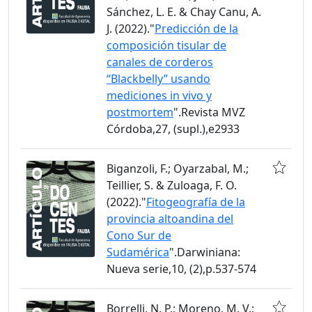
Sánchez, L. E. & Chay Canu, A.
J. (2022)."
Predicción de la
composición tisular de
canales de corderos
“Blackbelly” usando
mediciones in vivo y
postmortem
".Revista MVZ
Córdoba,27, (supl.),e2933
Biganzoli, F.; Oyarzabal, M.;
Teillier, S. & Zuloaga, F. O.
(2022)."
Fitogeografía de la
provincia altoandina del
Cono Sur de
Sudamérica
".Darwiniana:
Nueva serie,10, (2),p.537-574
Borrelli, N. P.; Moreno, M. V.;