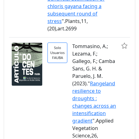
chloris gayana facing a
subsequent round of
stress
".Plants,11,
(20),art.2699
Tommasino, A.;
Solo
Usuarios
Lezama, F.;
FAUBA
Gallego, F.; Camba
Sans, G. H. &
Paruelo, J. M.
(2023)."
Rangeland
resilience to
droughts :
changes across an
intensification
gradient
".Applied
Vegetation
Science,26,