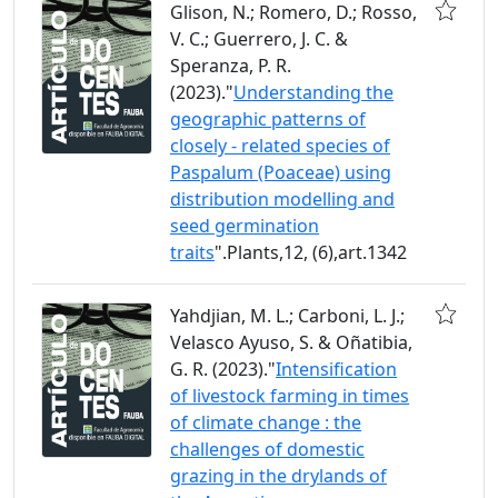
Glison, N.; Romero, D.; Rosso,
V. C.; Guerrero, J. C. &
Speranza, P. R.
(2023)."
Understanding the
geographic patterns of
closely - related species of
Paspalum (Poaceae) using
distribution modelling and
seed germination
traits
".Plants,12, (6),art.1342
Yahdjian, M. L.; Carboni, L. J.;
Velasco Ayuso, S. & Oñatibia,
G. R. (2023)."
Intensification
of livestock farming in times
of climate change : the
challenges of domestic
grazing in the drylands of