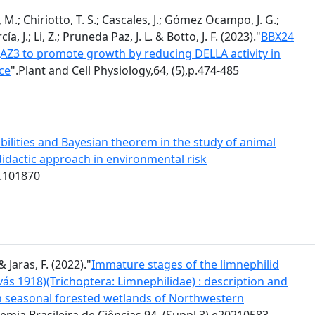
M.; Chiriotto, T. S.; Cascales, J.; Gómez Ocampo, J. G.;
, J.; Li, Z.; Pruneda Paz, J. L. & Botto, J. F. (2023)."
BBX24
 JAZ3 to promote growth by reducing DELLA activity in
ce
".Plant and Cell Physiology,64, (5),p.474-485
bilities and Bayesian theorem in the study of animal
 didactic approach in environmental risk
t.101870
& Jaras, F. (2022)."
Immature stages of the limnephilid
avás 1918)(Trichoptera: Limnephilidae) : description and
ts in seasonal forested wetlands of Northwestern
emia Brasileira de Ciências,94, (Suppl.3),e20210583