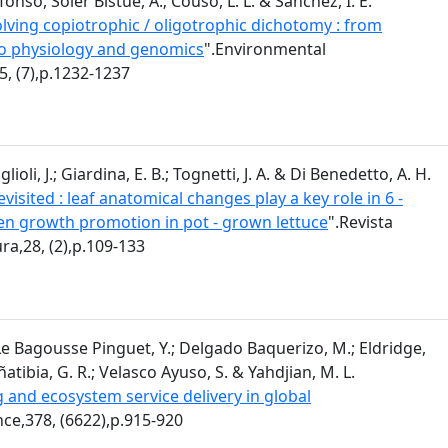
fonso, Soler Bistué, A.; Couso, L. L. & Sánchez, I. E.
lving copiotrophic / oligotrophic dichotomy : from
o physiology and genomics
".Environmental
5, (7),p.1232-1237
ioli, J.; Giardina, E. B.; Tognetti, J. A. & Di Benedetto, A. H.
evisited : leaf anatomical changes play a key role in 6 -
en growth promotion in pot - grown lettuce
".Revista
ra,28, (2),p.109-133
 Le Bagousse Pinguet, Y.; Delgado Baquerizo, M.; Eldridge,
 Oñatibia, G. R.; Velasco Ayuso, S. & Yahdjian, M. L.
 and ecosystem service delivery in global
nce,378, (6622),p.915-920