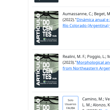
Aumassanne, C.; Beget, M. E.
(2022)."
Dinámica anual e i
Río Colorado (Argentina) 
Realini, M. F.; Poggio, L.;
(2023)."
Morphological and
from Northeastern Argen
Camino, M.; Vela
Solo
Usuarios
L. M.; Alonzo, K
FAUBA