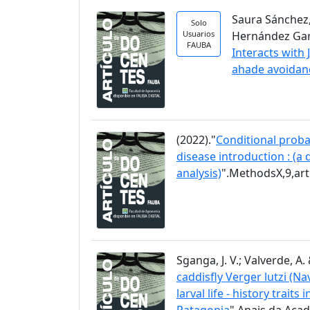
Saura Sánchez, 
Solo
Usuarios
Hernández García
FAUBA
Interacts with
ahade avoidan
(2022)."
Conditional proba
disease introduction : (a
analysis)
".MethodsX,9,ar
Sganga, J. V.; Valverde, A. 
caddisfly Verger lutzi (N
larval life - history trai
Patagonia
".Anais da Acad