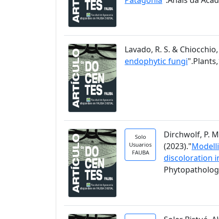
Lavado, R. S. & Chiocchio, 
endophytic fungi
".Plants,
Dirchwolf, P. M
Solo
Usuarios
(2023)."
Modelli
FAUBA
discoloration 
Phytopathology