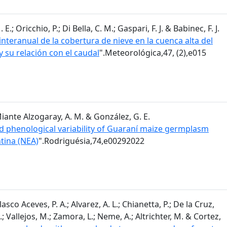
; Oricchio, P.; Di Bella, C. M.; Gaspari, F. J. & Babinec, F. J.
nteranual de la cobertura de nieve en la cuenca alta del
y su relación con el caudal
".Meteorológica,47, (2),e015
 Miante Alzogaray, A. M. & González, G. E.
 phenological variability of Guaraní maize germplasm
tina (NEA)
".Rodriguésia,74,e00292022
sco Aceves, P. A.; Alvarez, A. L.; Chianetta, P.; De la Cruz,
.; Vallejos, M.; Zamora, L.; Neme, A.; Altrichter, M. & Cortez,