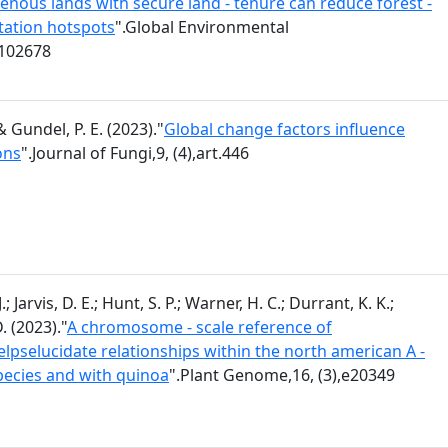
enous lands with secure land - tenure can reduce forest -
station hotspots
".Global Environmental
.102678
& Gundel, P. E. (2023)."
Global change factors influence
ons
".Journal of Fungi,9, (4),art.446
; Jarvis, D. E.; Hunt, S. P.; Warner, H. C.; Durrant, K. K.;
. (2023)."
A chromosome - scale reference of
pselucidate relationships within the north american A -
cies and with quinoa
".Plant Genome,16, (3),e20349