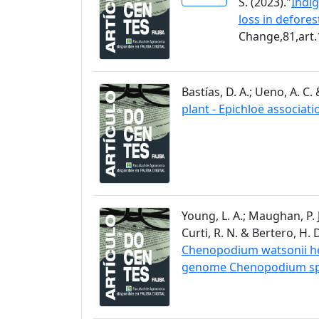
S. (2023)."
Indig
loss in defore
Change,81,art
Bastías, D. A.; Ueno, A. C. 
plant - Epichloë associati
Young, L. A.; Maughan, P. J.
Curti, R. N. & Bertero, H. D
Chenopodium watsonii hel
genome Chenopodium spe