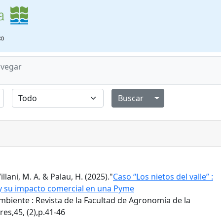
vegar
Alternar menú de
Villani, M. A. & Palau, H. (2025)."
Caso “Los nietos del valle” :
 y su impacto comercial en una Pyme
biente : Revista de la Facultad de Agronomía de la
es,45, (2),p.41-46