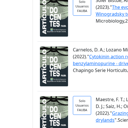
Soler Bistué, Al
Solo
Usuarios
(2023)."
The evo
FAUBA
Winogradsky t
Microbiology,2
Carnelos, D. A.; Lozano Migl
(2022)."
Cytokinin action r
benzylaminopurine - driv
Chapingo Serie Horticultu
Maestre, F. T.;
Solo
Usuarios
D. J.; Saiz, H.;
FAUBA
(2022)."
Grazing
drylands
".Scie