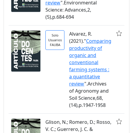
review
".Environmental
Science: Advances,2,
(5),p.684-694
Alvarez, R.
Solo
Usuarios
(2021)."
Comparing
FAUBA
productivity of
organic and
conventional
farming systems :
a quantitative
review
".Archives
of Agronomy and
Soil Science,68,
(14),p.1947-1958
Glison, N.; Romero, D.; Rosso,
V. C.; Guerrero, J. C. &