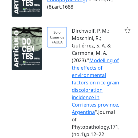
(8),art.1688
Dirchwolf, P. M.;
Solo
Usuarios
Moschini, R.;
FAUBA
Gutiérrez, S. A. &
Carmona, M. A.
(2023)."
Modelling of
the effects of
environmental
factors on rice grain
discoloration
incidence in
Corrientes province,
Argentina
".Journal
of
Phytopathology,171,
(no.1),p.12–22