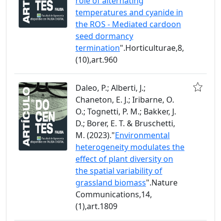
role of alternating
temperatures and cyanide in
the ROS - Mediated cardoon
seed dormancy
termination
".Horticulturae,8,
(10),art.960
Daleo, P.; Alberti, J.;
Chaneton, E. J.; Iribarne, O.
O.; Tognetti, P. M.; Bakker, J.
D.; Borer, E. T. & Bruschetti,
M. (2023)."
Environmental
heterogeneity modulates the
effect of plant diversity on
the spatial variability of
grassland biomass
".Nature
Communications,14,
(1),art.1809