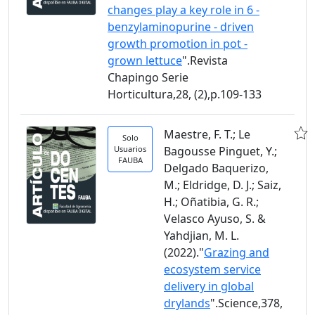
changes play a key role in 6 -
benzylaminopurine - driven
growth promotion in pot -
grown lettuce
".Revista
Chapingo Serie
Horticultura,28, (2),p.109-133
Maestre, F. T.; Le
Solo
Usuarios
Bagousse Pinguet, Y.;
FAUBA
Delgado Baquerizo,
M.; Eldridge, D. J.; Saiz,
H.; Oñatibia, G. R.;
Velasco Ayuso, S. &
Yahdjian, M. L.
(2022)."
Grazing and
ecosystem service
delivery in global
drylands
".Science,378,