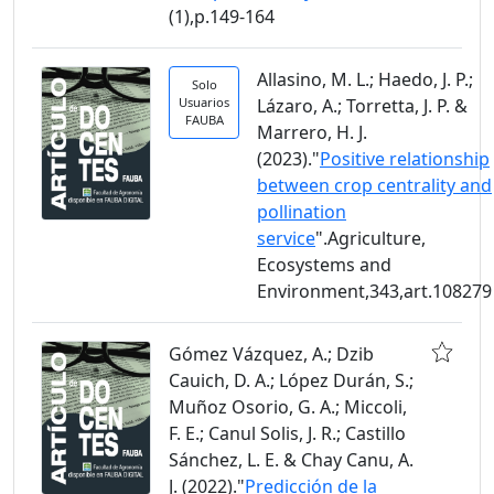
(1),p.149-164
Allasino, M. L.; Haedo, J. P.;
Solo
Usuarios
Lázaro, A.; Torretta, J. P. &
FAUBA
Marrero, H. J.
(2023)."
Positive relationship
between crop centrality and
pollination
service
".Agriculture,
Ecosystems and
Environment,343,art.108279
Gómez Vázquez, A.; Dzib
Cauich, D. A.; López Durán, S.;
Muñoz Osorio, G. A.; Miccoli,
F. E.; Canul Solis, J. R.; Castillo
Sánchez, L. E. & Chay Canu, A.
J. (2022)."
Predicción de la