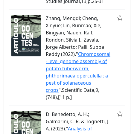
Studies Journal,13,p.25-31
Zhang, Mengdi; Cheng,
Xinyue; Lin, Runmao; Xie,
Bingyan; Nauen, Ralf;
Rondon, Silvia I.; Zavala,
Jorge Alberto; Palli, Subba
Reddy (2022)."
Chromosomal
- level genome assembly of
potato tuberworm,
phthorimaea operculella : a
pest of solanaceous
crops
".Scientific Data,9,
(748),[11 p.]
Di Benedetto, A. H.;
Galmarini, C. R. & Tognetti, J.
A. (2023)."
Analysis of