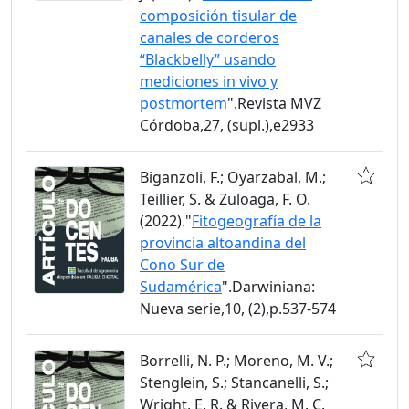
composición tisular de
canales de corderos
“Blackbelly” usando
mediciones in vivo y
postmortem
".Revista MVZ
Córdoba,27, (supl.),e2933
Biganzoli, F.; Oyarzabal, M.;
Teillier, S. & Zuloaga, F. O.
(2022)."
Fitogeografía de la
provincia altoandina del
Cono Sur de
Sudamérica
".Darwiniana:
Nueva serie,10, (2),p.537-574
Borrelli, N. P.; Moreno, M. V.;
Stenglein, S.; Stancanelli, S.;
Wright, E. R. & Rivera, M. C.