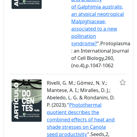
of Galphimia australis,
an atypical neotropical
Malpighiaceae,
associated to a new
pollination
syndrome?
".Protoplasma
: an International Journal
of Cell Biology,260,
(no.4),p.1047-1062
Rivelli, G. M.; Gómez, N. V.;
Mantese, A. I.; Miralles, D. J.;
Abeledo, L. G. & Rondanini, D.
P. (2023)."
Photothermal
quotient describes the
combined effects of heat and
shade stresses on Canola
seed productivity
".Seeds,2,