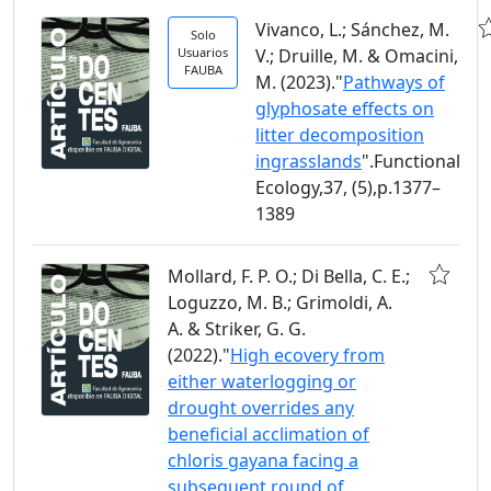
Vivanco, L.; Sánchez, M.
Solo
Usuarios
V.; Druille, M. & Omacini,
FAUBA
M. (2023)."
Pathways of
glyphosate effects on
litter decomposition
ingrasslands
".Functional
Ecology,37, (5),p.1377–
1389
Mollard, F. P. O.; Di Bella, C. E.;
Loguzzo, M. B.; Grimoldi, A.
A. & Striker, G. G.
(2022)."
High ecovery from
either waterlogging or
drought overrides any
beneficial acclimation of
chloris gayana facing a
subsequent round of