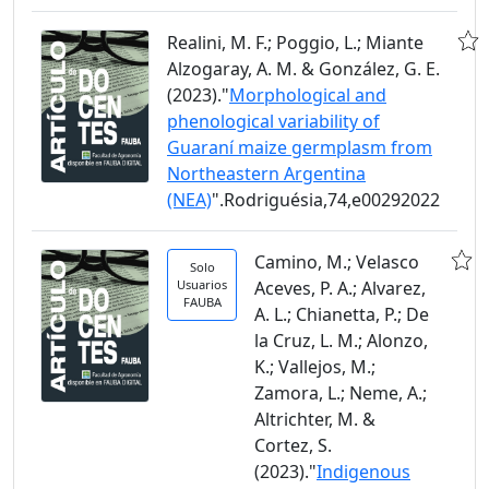
Realini, M. F.; Poggio, L.; Miante
Alzogaray, A. M. & González, G. E.
(2023)."
Morphological and
phenological variability of
Guaraní maize germplasm from
Northeastern Argentina
(NEA)
".Rodriguésia,74,e00292022
Camino, M.; Velasco
Solo
Usuarios
Aceves, P. A.; Alvarez,
FAUBA
A. L.; Chianetta, P.; De
la Cruz, L. M.; Alonzo,
K.; Vallejos, M.;
Zamora, L.; Neme, A.;
Altrichter, M. &
Cortez, S.
(2023)."
Indigenous