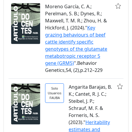
Moreno García, C. A.;
Perelman, S. B.; Dynes, R.;
Maxwell, T. M. R.; Zhou, H. &
Hickford, J. (2024)."
Key
grazing behaviours of beef
cattle identify specific
genotypes of the glutamate
metabotropic receptor 5
gene (GRM5)
".Behavior
Genetics,54, (2),p.212–229
Angarita Barajas, B.
Solo
Usuarios
K.; Cantet, R. J. C.;
FAUBA
Steibel, J. P.;
Schrauf, M. F. &
Forneris, N. S.
(2023)."
Heritability
estimates and