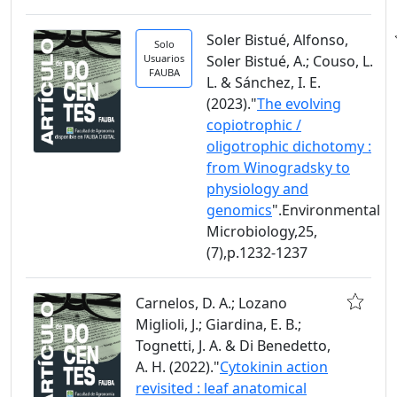
Soler Bistué, Alfonso,
Solo
Usuarios
Soler Bistué, A.; Couso, L.
FAUBA
L. & Sánchez, I. E.
(2023)."
The evolving
copiotrophic /
oligotrophic dichotomy :
from Winogradsky to
physiology and
genomics
".Environmental
Microbiology,25,
(7),p.1232-1237
Carnelos, D. A.; Lozano
Miglioli, J.; Giardina, E. B.;
Tognetti, J. A. & Di Benedetto,
A. H. (2022)."
Cytokinin action
revisited : leaf anatomical