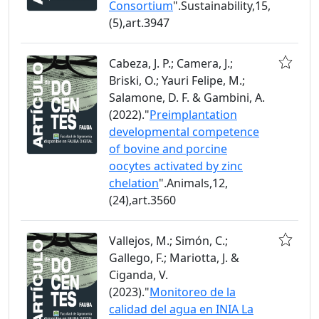
Consortium
".Sustainability,15,
(5),art.3947
Cabeza, J. P.; Camera, J.;
Briski, O.; Yauri Felipe, M.;
Salamone, D. F. & Gambini, A.
(2022)."
Preimplantation
developmental competence
of bovine and porcine
oocytes activated by zinc
chelation
".Animals,12,
(24),art.3560
Vallejos, M.; Simón, C.;
Gallego, F.; Mariotta, J. &
Ciganda, V.
(2023)."
Monitoreo de la
calidad del agua en INIA La