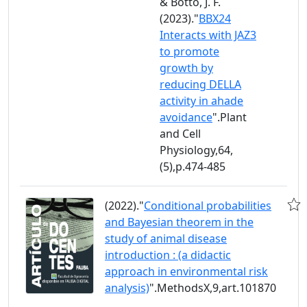
& Botto, J. F.
(2023)."
BBX24
Interacts with JAZ3
to promote
growth by
reducing DELLA
activity in ahade
avoidance
".Plant
and Cell
Physiology,64,
(5),p.474-485
(2022)."
Conditional probabilities
and Bayesian theorem in the
study of animal disease
introduction : (a didactic
approach in environmental risk
analysis)
".MethodsX,9,art.101870