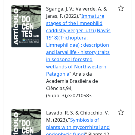
Sganga, J. V.; Valverde, A. &
Jaras, F. (2022)."
Immature
stages of the limnephilid
caddisfly Verger lutzi (Navás
1918)(Trichoptera:
Limnephilidae) : description
and larval life - history traits
in seasonal forested
wetlands of Northwestern
Patagonia
".Anais da
Academia Brasileira de
Ciências,94,
(Suppl.3),e20210583
Lavado, R. S. & Chiocchio, V.
M. (2023)."
Symbiosis of
plants with mycorrhizal and
endophytic fungi
".Plants,12,