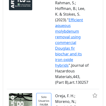
Rahman, S.;
Hoffman, B.; Lee,
K. & Stokes, S.
(2023)."
Efficient
aqueous
molybdenum
removal using
commercial
Douglas fir
biochar and its
iron oxide
hybrids
".Journal of
Hazardous
Materials,443,
(Part B),art.130257
Oreja, F. H.;
Solo
Usuarios
Moreno, N.;
FAUBA