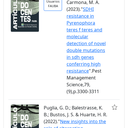
Usuarios
Carmona, M. A.
FAUBA
(2023)."
SDHI
resistance in
Pyrenophora
teres f teres and
molecular
detection of novel
double mutations
in sdh genes
conferring high
resistance
".Pest
Management
Science,79,
(9),p.3300-3311
Puglia, G. D.; Balestrasse, K.
B.; Bustos, J. S. & Huarte, H. R.
(2022)."
New insights into the