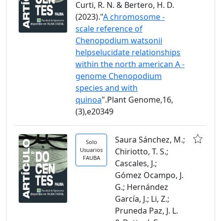
Curti, R. N. & Bertero, H. D.
(2023)."
A chromosome -
scale reference of
Chenopodium watsonii
helpselucidate relationships
within the north american A -
genome Chenopodium
species and with
quinoa
".Plant Genome,16,
(3),e20349
Saura Sánchez, M.;
Solo
Usuarios
Chiriotto, T. S.;
FAUBA
Cascales, J.;
Gómez Ocampo, J.
G.; Hernández
García, J.; Li, Z.;
Pruneda Paz, J. L.