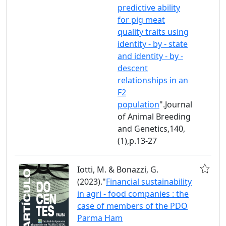
predictive ability
for pig meat
quality traits using
identity - by - state
and identity - by -
descent
relationships in an
F2
population
".Journal
of Animal Breeding
and Genetics,140,
(1),p.13-27
Iotti, M. & Bonazzi, G.
(2023)."
Financial sustainability
in agri - food companies : the
case of members of the PDO
Parma Ham