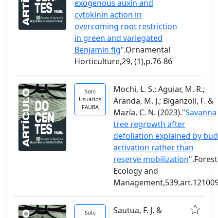
exogenous auxin and
cytokinin action in
overcoming root restriction
in green and variegated
Benjamin fig
".Ornamental
Horticulture,29, (1),p.76-86
Mochi, L. S.; Aguiar, M. R.;
Solo
Usuarios
Aranda, M. J.; Biganzoli, F. &
FAUBA
Mazía, C. N. (2023)."
Savanna
tree regrowth after
defoliation explained by bud
activation rather than
reserve mobilization
".Forest
Ecology and
Management,539,art.12100
Sautua, F. J. &
Solo