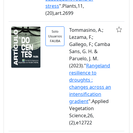
stress
".Plants,11,
(20),art.2699
Tommasino, A.;
Solo
Usuarios
Lezama, F.;
FAUBA
Gallego, F.; Camba
Sans, G. H. &
Paruelo, J. M.
(2023)."
Rangeland
resilience to
droughts :
changes across an
intensification
gradient
".Applied
Vegetation
Science,26,
(2),e12722