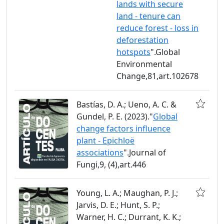
lands with secure
land - tenure can
reduce forest - loss in
deforestation
hotspots
".Global
Environmental
Change,81,art.102678
Bastías, D. A.; Ueno, A. C. &
Gundel, P. E. (2023)."
Global
change factors influence
plant - Epichloë
associations
".Journal of
Fungi,9, (4),art.446
Young, L. A.; Maughan, P. J.;
Jarvis, D. E.; Hunt, S. P.;
Warner, H. C.; Durrant, K. K.;