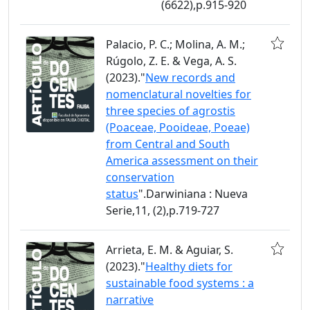
(6622),p.915-920
Palacio, P. C.; Molina, A. M.;
Rúgolo, Z. E. & Vega, A. S.
(2023)."
New records and
nomenclatural novelties for
three species of agrostis
(Poaceae, Pooideae, Poeae)
from Central and South
America assessment on their
conservation
status
".Darwiniana : Nueva
Serie,11, (2),p.719-727
Arrieta, E. M. & Aguiar, S.
(2023)."
Healthy diets for
sustainable food systems : a
narrative