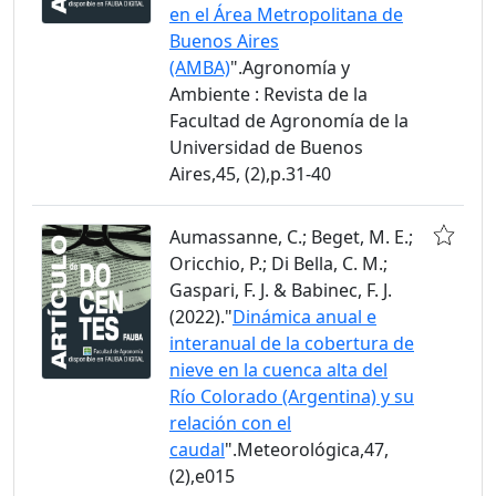
en el Área Metropolitana de
Buenos Aires
(AMBA)
".Agronomía y
Ambiente : Revista de la
Facultad de Agronomía de la
Universidad de Buenos
Aires,45, (2),p.31-40
Aumassanne, C.; Beget, M. E.;
Oricchio, P.; Di Bella, C. M.;
Gaspari, F. J. & Babinec, F. J.
(2022)."
Dinámica anual e
interanual de la cobertura de
nieve en la cuenca alta del
Río Colorado (Argentina) y su
relación con el
caudal
".Meteorológica,47,
(2),e015