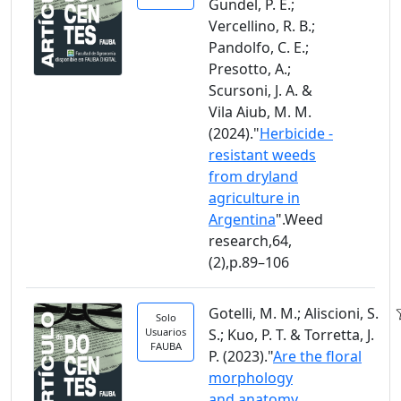
Gundel, P. E.;
Vercellino, R. B.;
Pandolfo, C. E.;
Presotto, A.;
Scursoni, J. A. &
Vila Aiub, M. M.
(2024)."
Herbicide -
resistant weeds
from dryland
agriculture in
Argentina
".Weed
research,64,
(2),p.89–106
Gotelli, M. M.; Aliscioni, S.
Solo
Usuarios
S.; Kuo, P. T. & Torretta, J.
FAUBA
P. (2023)."
Are the floral
morphology
and anatomy