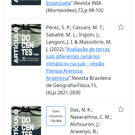
Estanzuela
".Revista INIA
(Montevideo),72,p.98-102
Pérez, S. P.; Cassani, M. T.;
Sabatté, M. L.; Irigoin, J.;
Langoni, J. I. & Massobrio, M.
J. (2022)."
Avaliação de terras
sob diferentes cenários
climáticos na sub - região
Pampa Arenosa,
Argentina
".Revista Brasileira
de Geografia Física,15,
(6),p.2821-2830
Das, N. K.;
Solo
Usuarios
Navarathna, C. M.;
FAUBA
Alchouron, J.;
Arwenyo, B.;