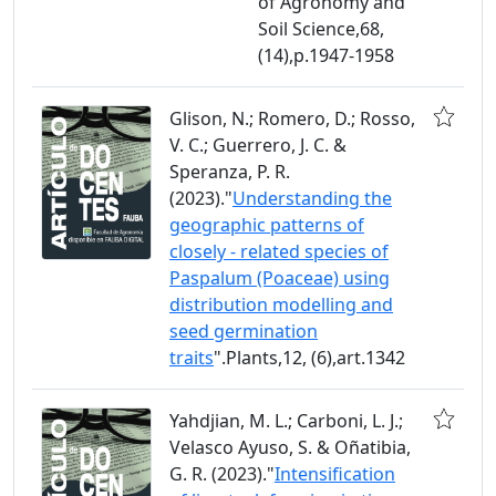
of Agronomy and
Soil Science,68,
(14),p.1947-1958
Glison, N.; Romero, D.; Rosso,
V. C.; Guerrero, J. C. &
Speranza, P. R.
(2023)."
Understanding the
geographic patterns of
closely - related species of
Paspalum (Poaceae) using
distribution modelling and
seed germination
traits
".Plants,12, (6),art.1342
Yahdjian, M. L.; Carboni, L. J.;
Velasco Ayuso, S. & Oñatibia,
G. R. (2023)."
Intensification