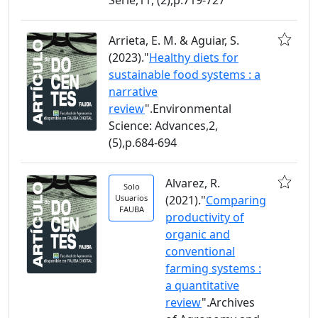
Arrieta, E. M. & Aguiar, S.
(2023)."
Healthy diets for
sustainable food systems : a
narrative
review
".Environmental
Science: Advances,2,
(5),p.684-694
Alvarez, R.
Solo
Usuarios
(2021)."
Comparing
FAUBA
productivity of
organic and
conventional
farming systems :
a quantitative
review
".Archives