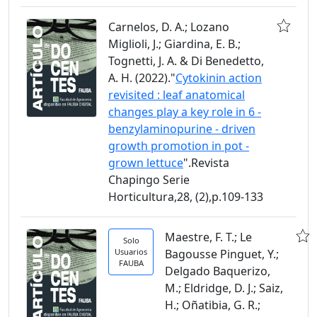
Carnelos, D. A.; Lozano
Miglioli, J.; Giardina, E. B.;
Tognetti, J. A. & Di Benedetto,
A. H. (2022)."
Cytokinin action
revisited : leaf anatomical
changes play a key role in 6 -
benzylaminopurine - driven
growth promotion in pot -
grown lettuce
".Revista
Chapingo Serie
Horticultura,28, (2),p.109-133
Maestre, F. T.; Le
Solo
Usuarios
Bagousse Pinguet, Y.;
FAUBA
Delgado Baquerizo,
M.; Eldridge, D. J.; Saiz,
H.; Oñatibia, G. R.;