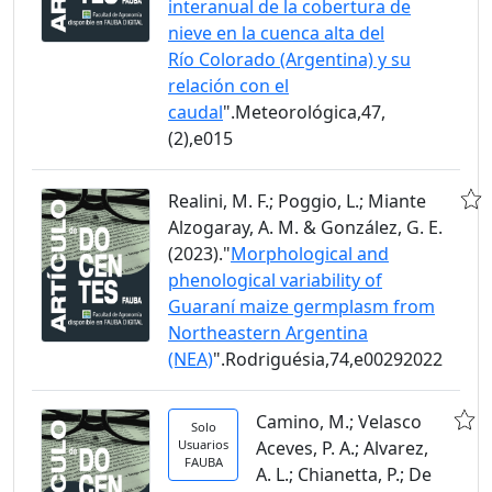
interanual de la cobertura de
nieve en la cuenca alta del
Río Colorado (Argentina) y su
relación con el
caudal
".Meteorológica,47,
(2),e015
Realini, M. F.; Poggio, L.; Miante
Alzogaray, A. M. & González, G. E.
(2023)."
Morphological and
phenological variability of
Guaraní maize germplasm from
Northeastern Argentina
(NEA)
".Rodriguésia,74,e00292022
Camino, M.; Velasco
Solo
Usuarios
Aceves, P. A.; Alvarez,
FAUBA
A. L.; Chianetta, P.; De