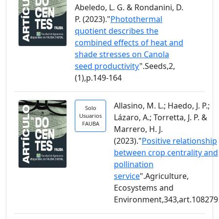
Abeledo, L. G. & Rondanini, D.
P. (2023)."
Photothermal
quotient describes the
combined effects of heat and
shade stresses on Canola
seed productivity
".Seeds,2,
(1),p.149-164
Allasino, M. L.; Haedo, J. P.;
Solo
Usuarios
Lázaro, A.; Torretta, J. P. &
FAUBA
Marrero, H. J.
(2023)."
Positive relationship
between crop centrality and
pollination
service
".Agriculture,
Ecosystems and
Environment,343,art.108279