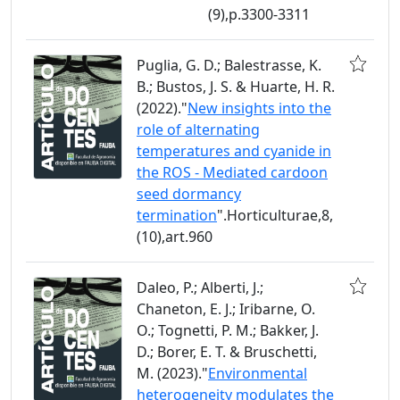
(9),p.3300-3311
Puglia, G. D.; Balestrasse, K.
B.; Bustos, J. S. & Huarte, H. R.
(2022)."
New insights into the
role of alternating
temperatures and cyanide in
the ROS - Mediated cardoon
seed dormancy
termination
".Horticulturae,8,
(10),art.960
Daleo, P.; Alberti, J.;
Chaneton, E. J.; Iribarne, O.
O.; Tognetti, P. M.; Bakker, J.
D.; Borer, E. T. & Bruschetti,
M. (2023)."
Environmental
heterogeneity modulates the