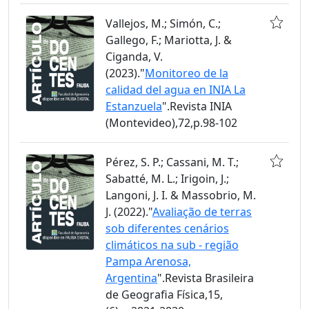
Vallejos, M.; Simón, C.;
Gallego, F.; Mariotta, J. &
Ciganda, V.
(2023)."
Monitoreo de la
calidad del agua en INIA La
Estanzuela
".Revista INIA
(Montevideo),72,p.98-102
Pérez, S. P.; Cassani, M. T.;
Sabatté, M. L.; Irigoin, J.;
Langoni, J. I. & Massobrio, M.
J. (2022)."
Avaliação de terras
sob diferentes cenários
climáticos na sub - região
Pampa Arenosa,
Argentina
".Revista Brasileira
de Geografia Física,15,