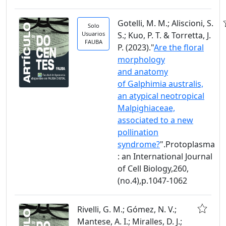
Gotelli, M. M.; Aliscioni, S.
Solo
Usuarios
S.; Kuo, P. T. & Torretta, J.
FAUBA
P. (2023)."
Are the floral
morphology
and anatomy
of Galphimia australis,
an atypical neotropical
Malpighiaceae,
associated to a new
pollination
syndrome?
".Protoplasma
: an International Journal
of Cell Biology,260,
(no.4),p.1047-1062
Rivelli, G. M.; Gómez, N. V.;
Mantese, A. I.; Miralles, D. J.;