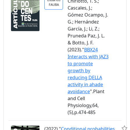
Chiriotto, T. S.;
FAUBA
Cascales, J.;
Gómez Ocampo, J.
G.; Hernández
García, J.; Li, Z.;
Pruneda Paz, J. L.
& Botto, J. F.
(2023)."
BBX24
Interacts with JAZ3
to promote
growth by
reducing DELLA
activity in ahade
avoidance
".Plant
and Cell
Physiology,64,
(5),p.474-485
(2022)."
Conditional probabilities