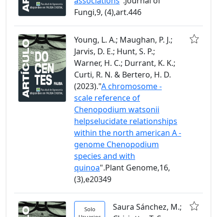
associations
".Journal of
Fungi,9, (4),art.446
Young, L. A.; Maughan, P. J.;
Jarvis, D. E.; Hunt, S. P.;
Warner, H. C.; Durrant, K. K.;
Curti, R. N. & Bertero, H. D.
(2023)."
A chromosome -
scale reference of
Chenopodium watsonii
helpselucidate relationships
within the north american A -
genome Chenopodium
species and with
quinoa
".Plant Genome,16,
(3),e20349
Saura Sánchez, M.;
Solo
Usuarios