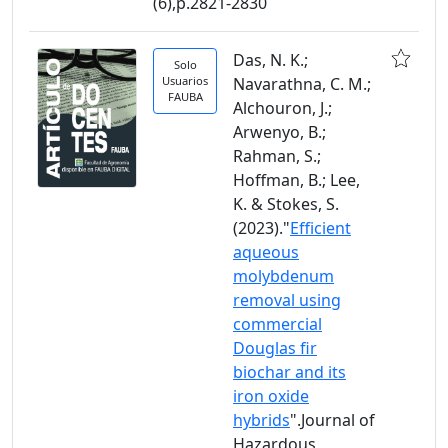
(6),p.2821-2830
Das, N. K.;
Solo
Usuarios
Navarathna, C. M.;
FAUBA
Alchouron, J.;
Arwenyo, B.;
Rahman, S.;
Hoffman, B.; Lee,
K. & Stokes, S.
(2023)."
Efficient
aqueous
molybdenum
removal using
commercial
Douglas fir
biochar and its
iron oxide
hybrids
".Journal of
Hazardous