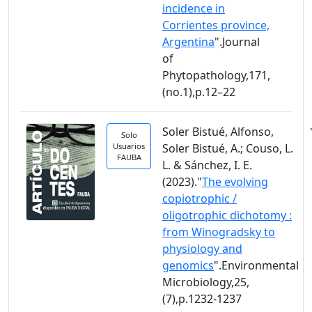
incidence in
Corrientes province,
Argentina
".Journal
of
Phytopathology,171,
(no.1),p.12–22
Soler Bistué, Alfonso,
Solo
Usuarios
Soler Bistué, A.; Couso, L.
FAUBA
L. & Sánchez, I. E.
(2023)."
The evolving
copiotrophic /
oligotrophic dichotomy :
from Winogradsky to
physiology and
genomics
".Environmental
Microbiology,25,
(7),p.1232-1237