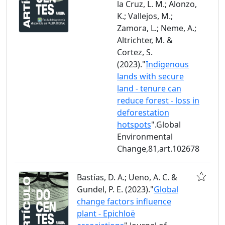
la Cruz, L. M.; Alonzo,
K.; Vallejos, M.;
Zamora, L.; Neme, A.;
Altrichter, M. &
Cortez, S.
(2023)."
Indigenous
lands with secure
land - tenure can
reduce forest - loss in
deforestation
hotspots
".Global
Environmental
Change,81,art.102678
Bastías, D. A.; Ueno, A. C. &
Gundel, P. E. (2023)."
Global
change factors influence
plant - Epichloë