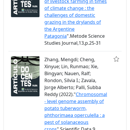
of livestock farming in times
of climate change : the
challenges of domestic
grazing in the drylands of
the Argentine
Patagonia
".Metode Science
Studies Journal,13,p.25-31
Zhang, Mengdi; Cheng,
Xinyue; Lin, Runmao; Xie,
Bingyan; Nauen, Ralf;
Rondon, Silvia I.; Zavala,
Jorge Alberto; Palli, Subba
Reddy (2022)."
Chromosomal
- level genome assembly of
potato tuberworm,
phthorimaea operculella : a
pest of solanaceous
crops
".Scientific Data,9,