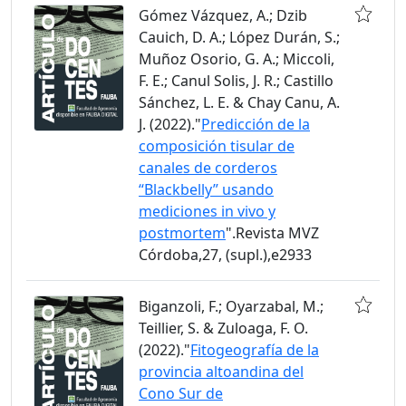
Gómez Vázquez, A.; Dzib
Cauich, D. A.; López Durán, S.;
Muñoz Osorio, G. A.; Miccoli,
F. E.; Canul Solis, J. R.; Castillo
Sánchez, L. E. & Chay Canu, A.
J. (2022)."
Predicción de la
composición tisular de
canales de corderos
“Blackbelly” usando
mediciones in vivo y
postmortem
".Revista MVZ
Córdoba,27, (supl.),e2933
Biganzoli, F.; Oyarzabal, M.;
Teillier, S. & Zuloaga, F. O.
(2022)."
Fitogeografía de la
provincia altoandina del
Cono Sur de