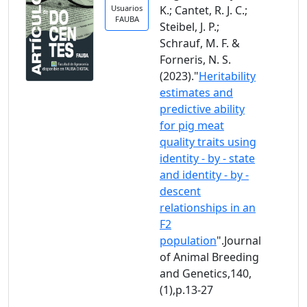
Usuarios
K.; Cantet, R. J. C.;
FAUBA
Steibel, J. P.;
Schrauf, M. F. &
Forneris, N. S.
(2023)."
Heritability
estimates and
predictive ability
for pig meat
quality traits using
identity - by - state
and identity - by -
descent
relationships in an
F2
population
".Journal
of Animal Breeding
and Genetics,140,
(1),p.13-27