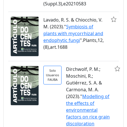
(Suppl.3),e20210583
Lavado, R. S. & Chiocchio, V.
M. (2023)."
Symbiosis of
plants with mycorrhizal and
endophytic fungi
".Plants,12,
(8),art.1688
Dirchwolf, P. M.;
Solo
Usuarios
Moschini, R.;
FAUBA
Gutiérrez, S. A. &
Carmona, M. A.
(2023)."
Modelling of
the effects of
environmental
factors on rice grain
discoloration