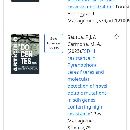
reserve mobilization
".Forest
Ecology and
Management,539,art.12100
Sautua, F. J. &
Solo
Usuarios
Carmona, M. A.
FAUBA
(2023)."
SDHI
resistance in
Pyrenophora
teres f teres and
molecular
detection of novel
double mutations
in sdh genes
conferring high
resistance
".Pest
Management
Science,79,