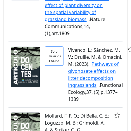
effect of plant diversity on
the spatial variability of
grassland biomass
".Nature
Communications,14,
(1),art.1809
Vivanco, L.; Sánchez, M.
Solo
Usuarios
V.; Druille, M. & Omacini,
FAUBA
M. (2023)."
Pathways of
glyphosate effects on
litter decomposition
ingrasslands
".Functional
Ecology,37, (5),p.1377–
1389
Mollard, F. P. O.; Di Bella, C. E.;
Loguzzo, M. B.; Grimoldi, A.
A. & Striker, G. G.