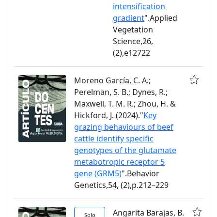
intensification
gradient
".Applied
Vegetation
Science,26,
(2),e12722
Moreno García, C. A.;
Perelman, S. B.; Dynes, R.;
Maxwell, T. M. R.; Zhou, H. &
Hickford, J. (2024)."
Key
grazing behaviours of beef
cattle identify specific
genotypes of the glutamate
metabotropic receptor 5
gene (GRM5)
".Behavior
Genetics,54, (2),p.212–229
Angarita Barajas, B.
Solo