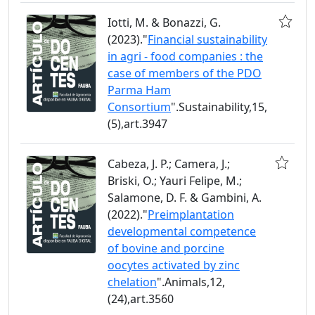
Iotti, M. & Bonazzi, G.
(2023)."
Financial sustainability
in agri - food companies : the
case of members of the PDO
Parma Ham
Consortium
".Sustainability,15,
(5),art.3947
Cabeza, J. P.; Camera, J.;
Briski, O.; Yauri Felipe, M.;
Salamone, D. F. & Gambini, A.
(2022)."
Preimplantation
developmental competence
of bovine and porcine
oocytes activated by zinc
chelation
".Animals,12,
(24),art.3560