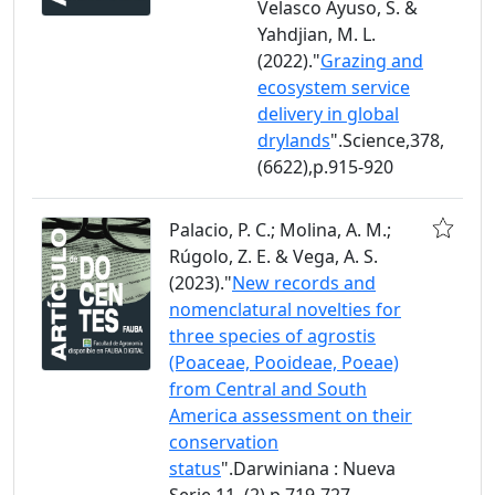
Velasco Ayuso, S. &
Yahdjian, M. L.
(2022)."
Grazing and
ecosystem service
delivery in global
drylands
".Science,378,
(6622),p.915-920
Palacio, P. C.; Molina, A. M.;
Rúgolo, Z. E. & Vega, A. S.
(2023)."
New records and
nomenclatural novelties for
three species of agrostis
(Poaceae, Pooideae, Poeae)
from Central and South
America assessment on their
conservation
status
".Darwiniana : Nueva
Serie,11, (2),p.719-727