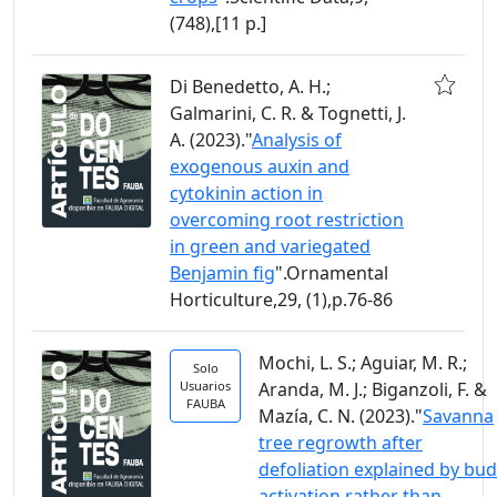
(748),[11 p.]
Di Benedetto, A. H.;
Galmarini, C. R. & Tognetti, J.
A. (2023)."
Analysis of
exogenous auxin and
cytokinin action in
overcoming root restriction
in green and variegated
Benjamin fig
".Ornamental
Horticulture,29, (1),p.76-86
Mochi, L. S.; Aguiar, M. R.;
Solo
Usuarios
Aranda, M. J.; Biganzoli, F. &
FAUBA
Mazía, C. N. (2023)."
Savanna
tree regrowth after
defoliation explained by bud
activation rather than