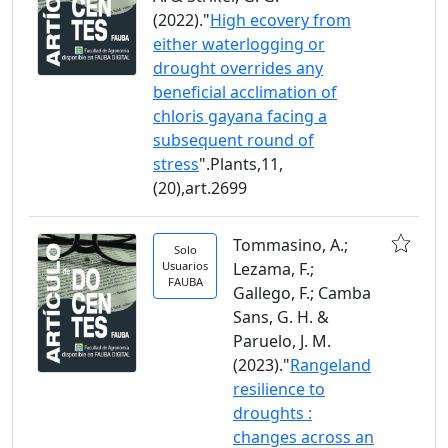
(2022)."
High ecovery from
either waterlogging or
drought overrides any
beneficial acclimation of
chloris gayana facing a
subsequent round of
stress
".Plants,11,
(20),art.2699
Tommasino, A.;
Solo
Usuarios
Lezama, F.;
FAUBA
Gallego, F.; Camba
Sans, G. H. &
Paruelo, J. M.
(2023)."
Rangeland
resilience to
droughts :
changes across an