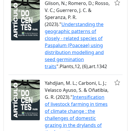
Glison, N.; Romero, D.; Rosso,
V. C.; Guerrero, J. C. &
Speranza, P. R.
(2023)."
Understanding the
geographic patterns of
closely - related species of
Paspalum (Poaceae) using
distribution modelling and
seed germination
traits
".Plants,12, (6),art.1342
Yahdjian, M. L.; Carboni, L. J.;
Velasco Ayuso, S. & Oñatibia,
G. R. (2023)."
Intensification
of livestock farming in times
of climate change : the
challenges of domestic
grazing in the drylands of