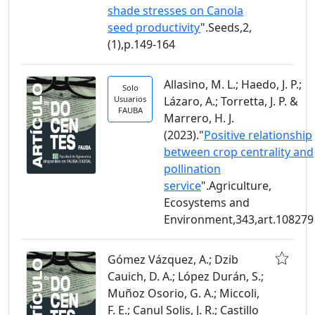
shade stresses on Canola
seed productivity
".Seeds,2,
(1),p.149-164
Allasino, M. L.; Haedo, J. P.;
Solo
Usuarios
Lázaro, A.; Torretta, J. P. &
FAUBA
Marrero, H. J.
(2023)."
Positive relationship
between crop centrality and
pollination
service
".Agriculture,
Ecosystems and
Environment,343,art.108279
Gómez Vázquez, A.; Dzib
Cauich, D. A.; López Durán, S.;
Muñoz Osorio, G. A.; Miccoli,
F. E.; Canul Solis, J. R.; Castillo