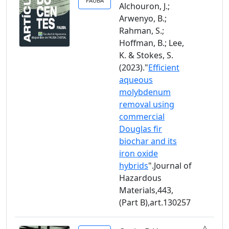
FAUBA
Alchouron, J.;
Arwenyo, B.;
Rahman, S.;
Hoffman, B.; Lee,
K. & Stokes, S.
(2023)."
Efficient
aqueous
molybdenum
removal using
commercial
Douglas fir
biochar and its
iron oxide
hybrids
".Journal of
Hazardous
Materials,443,
(Part B),art.130257