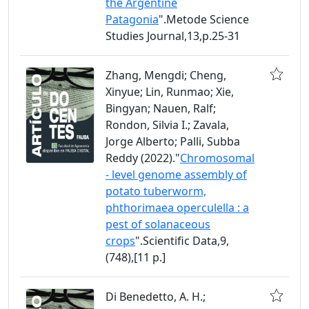
the Argentine
Patagonia
".Metode Science
Studies Journal,13,p.25-31
Zhang, Mengdi; Cheng,
Xinyue; Lin, Runmao; Xie,
Bingyan; Nauen, Ralf;
Rondon, Silvia I.; Zavala,
Jorge Alberto; Palli, Subba
Reddy (2022)."
Chromosomal
- level genome assembly of
potato tuberworm,
phthorimaea operculella : a
pest of solanaceous
crops
".Scientific Data,9,
(748),[11 p.]
Di Benedetto, A. H.;