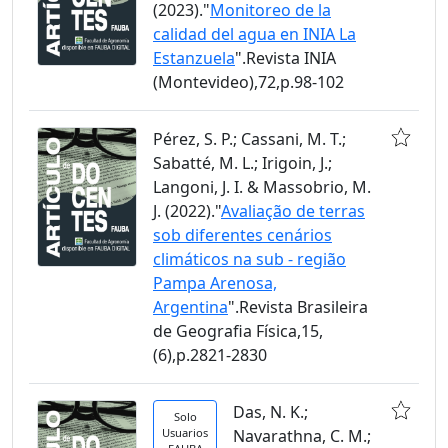
(2023)."
Monitoreo de la
calidad del agua en INIA La
Estanzuela
".Revista INIA
(Montevideo),72,p.98-102
Pérez, S. P.; Cassani, M. T.;
Sabatté, M. L.; Irigoin, J.;
Langoni, J. I. & Massobrio, M.
J. (2022)."
Avaliação de terras
sob diferentes cenários
climáticos na sub - região
Pampa Arenosa,
Argentina
".Revista Brasileira
de Geografia Física,15,
(6),p.2821-2830
Das, N. K.;
Solo
Usuarios
Navarathna, C. M.;