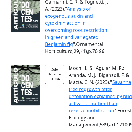
Galmarini, C. R. & Tognetti, J.
A. (2023)."
Analysis of
exogenous auxin and
cytokinin action in
overcoming root restriction
in green and variegated
Benjamin fig
".Ornamental
Horticulture,29, (1),p.76-86
Mochi, L. S.; Aguiar, M. R.;
Solo
Usuarios
Aranda, M. J.; Biganzoli, F. &
FAUBA
Mazía, C. N. (2023)."
Savanna
tree regrowth after
defoliation explained by bud
activation rather than
reserve mobilization
".Forest
Ecology and
Management,539,art.12100