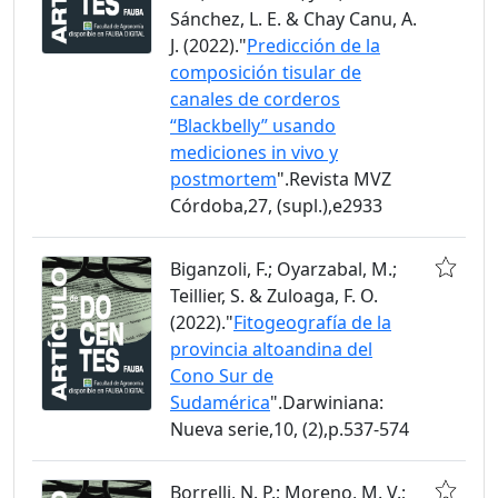
Sánchez, L. E. & Chay Canu, A.
J. (2022)."
Predicción de la
composición tisular de
canales de corderos
“Blackbelly” usando
mediciones in vivo y
postmortem
".Revista MVZ
Córdoba,27, (supl.),e2933
Biganzoli, F.; Oyarzabal, M.;
Teillier, S. & Zuloaga, F. O.
(2022)."
Fitogeografía de la
provincia altoandina del
Cono Sur de
Sudamérica
".Darwiniana:
Nueva serie,10, (2),p.537-574
Borrelli, N. P.; Moreno, M. V.;