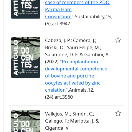
case of members of the PDO
Parma Ham
Consortium
".Sustainability,15,
(5),art.3947
Cabeza, J. P.; Camera, J.;
Briski, O.; Yauri Felipe, M.;
Salamone, D. F. & Gambini, A.
(2022)."
Preimplantation
developmental competence
of bovine and porcine
oocytes activated by zinc
chelation
".Animals,12,
(24),art.3560
Vallejos, M.; Simón, C.;
Gallego, F.; Mariotta, J. &
Ciganda, V.