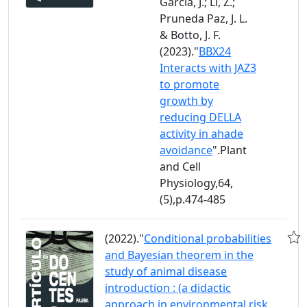
García, J.; Li, Z.;
Pruneda Paz, J. L.
& Botto, J. F.
(2023)."
BBX24
Interacts with JAZ3
to promote
growth by
reducing DELLA
activity in ahade
avoidance
".Plant
and Cell
Physiology,64,
(5),p.474-485
(2022)."
Conditional probabilities
and Bayesian theorem in the
study of animal disease
introduction : (a didactic
approach in environmental risk