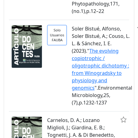
Phytopathology,171,
(no.1),p.12–22
Soler Bistué, Alfonso,
Solo
Usuarios
Soler Bistué, A.; Couso, L.
FAUBA
L. & Sánchez, I. E.
(2023)."
The evolving
copiotrophic /
oligotrophic dichotomy :
from Winogradsky to
physiology and
genomics
".Environmental
Microbiology,25,
(7),p.1232-1237
Carnelos, D. A.; Lozano
Miglioli, J.; Giardina, E. B.;
Tognetti, J. A. & Di Benedetto,