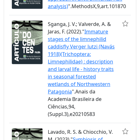
analysis)
".MethodsX,9,art.101870
Sganga, J. V.; Valverde, A. &
Jaras, F. (2022)."
Immature
stages of the limnephilid
caddisfly Verger lutzi (Navás
1918)(Trichoptera:
Limnephilidae) : description
and larval life - history traits
in seasonal forested
wetlands of Northwestern
Patagonia
".Anais da
Academia Brasileira de
Ciências,94,
(Suppl.3),e20210583
Lavado, R. S. & Chiocchio, V.
M. (2023)."
Symbiosis of