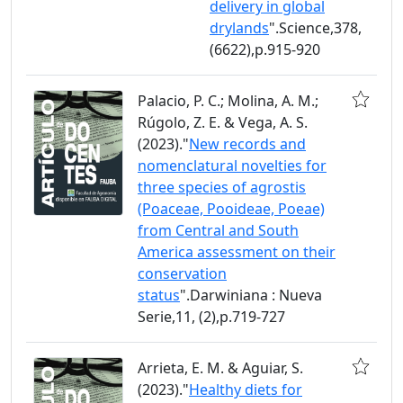
delivery in global
drylands
".Science,378,
(6622),p.915-920
Palacio, P. C.; Molina, A. M.;
Rúgolo, Z. E. & Vega, A. S.
(2023)."
New records and
nomenclatural novelties for
three species of agrostis
(Poaceae, Pooideae, Poeae)
from Central and South
America assessment on their
conservation
status
".Darwiniana : Nueva
Serie,11, (2),p.719-727
Arrieta, E. M. & Aguiar, S.
(2023)."
Healthy diets for