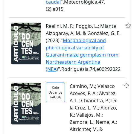
caudal
".Meteorológica,47,
(2),e015
Realini, M. F.; Poggio, L.; Miante
Alzogaray, A. M. & González, G. E.
(2023)."
Morphological and
phenological variability of
Guaraní maize germplasm from
Northeastern Argentina
(NEA)
".Rodriguésia,74,e00292022
Camino, M.; Velasco
Solo
Usuarios
Aceves, P. A.; Alvarez,
FAUBA
A. L.; Chianetta, P.; De
la Cruz, L. M.; Alonzo,
K.; Vallejos, M.;
Zamora, L.; Neme, A.;
Altrichter, M. &