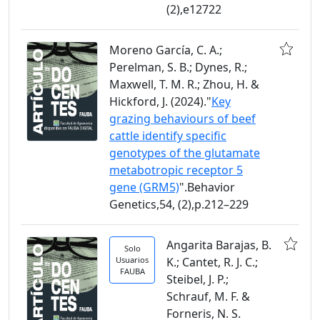
(2),e12722
Moreno García, C. A.;
Perelman, S. B.; Dynes, R.;
Maxwell, T. M. R.; Zhou, H. &
Hickford, J. (2024)."
Key
grazing behaviours of beef
cattle identify specific
genotypes of the glutamate
metabotropic receptor 5
gene (GRM5)
".Behavior
Genetics,54, (2),p.212–229
Angarita Barajas, B.
Solo
Usuarios
K.; Cantet, R. J. C.;
FAUBA
Steibel, J. P.;
Schrauf, M. F. &
Forneris, N. S.