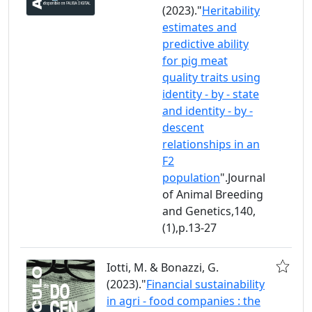
(2023)."
Heritability
estimates and
predictive ability
for pig meat
quality traits using
identity - by - state
and identity - by -
descent
relationships in an
F2
population
".Journal
of Animal Breeding
and Genetics,140,
(1),p.13-27
Iotti, M. & Bonazzi, G.
(2023)."
Financial sustainability
in agri - food companies : the