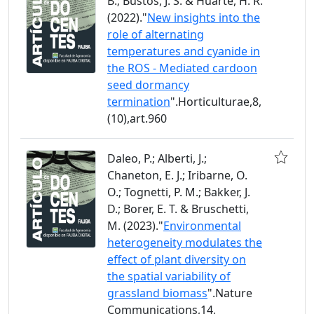
B.; Bustos, J. S. & Huarte, H. R.
(2022)."
New insights into the
role of alternating
temperatures and cyanide in
the ROS - Mediated cardoon
seed dormancy
termination
".Horticulturae,8,
(10),art.960
Daleo, P.; Alberti, J.;
Chaneton, E. J.; Iribarne, O.
O.; Tognetti, P. M.; Bakker, J.
D.; Borer, E. T. & Bruschetti,
M. (2023)."
Environmental
heterogeneity modulates the
effect of plant diversity on
the spatial variability of
grassland biomass
".Nature
Communications,14,