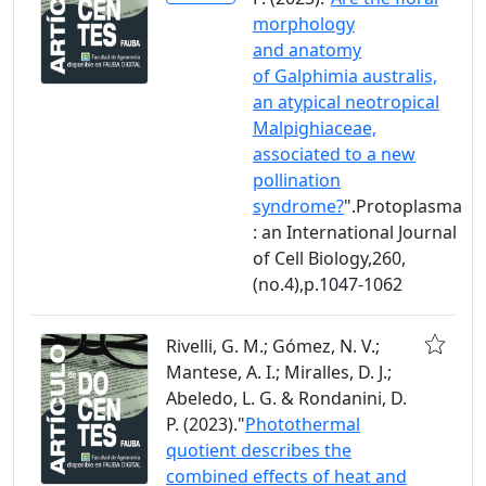
morphology
and anatomy
of Galphimia australis,
an atypical neotropical
Malpighiaceae,
associated to a new
pollination
syndrome?
".Protoplasma
: an International Journal
of Cell Biology,260,
(no.4),p.1047-1062
Rivelli, G. M.; Gómez, N. V.;
Mantese, A. I.; Miralles, D. J.;
Abeledo, L. G. & Rondanini, D.
P. (2023)."
Photothermal
quotient describes the
combined effects of heat and