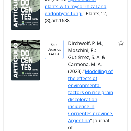
plants with mycorrhizal and
endophytic fungi
".Plants,12,
(8),art.1688
Dirchwolf, P. M.;
Solo
Usuarios
Moschini, R.;
FAUBA
Gutiérrez, S. A. &
Carmona, M. A.
(2023)."
Modelling of
the effects of
environmental
factors on rice grain
discoloration
incidence in
Corrientes province,
Argentina
".Journal
of