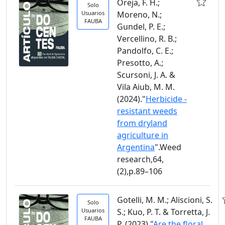
Oreja, F. H.;
Solo
Usuarios
Moreno, N.;
FAUBA
Gundel, P. E.;
Vercellino, R. B.;
Pandolfo, C. E.;
Presotto, A.;
Scursoni, J. A. &
Vila Aiub, M. M.
(2024)."
Herbicide -
resistant weeds
from dryland
agriculture in
Argentina
".Weed
research,64,
(2),p.89–106
Gotelli, M. M.; Aliscioni, S.
Solo
Usuarios
S.; Kuo, P. T. & Torretta, J.
FAUBA
P. (2023)."
Are the floral