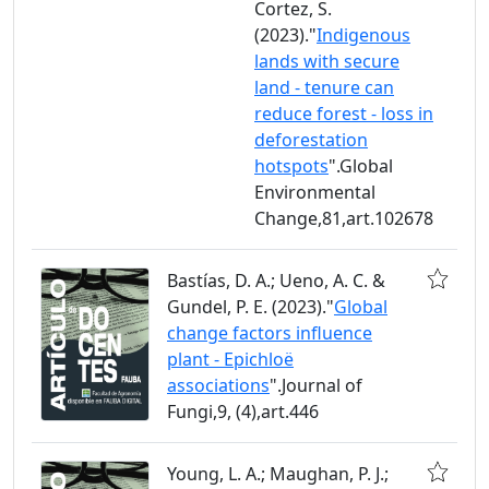
Cortez, S.
(2023)."
Indigenous
lands with secure
land - tenure can
reduce forest - loss in
deforestation
hotspots
".Global
Environmental
Change,81,art.102678
Bastías, D. A.; Ueno, A. C. &
Gundel, P. E. (2023)."
Global
change factors influence
plant - Epichloë
associations
".Journal of
Fungi,9, (4),art.446
Young, L. A.; Maughan, P. J.;