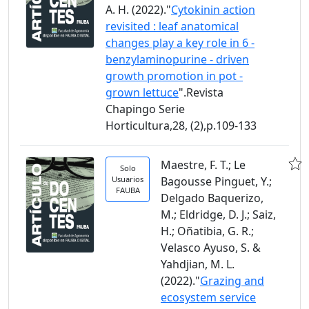
A. H. (2022)."
Cytokinin action
revisited : leaf anatomical
changes play a key role in 6 -
benzylaminopurine - driven
growth promotion in pot -
grown lettuce
".Revista
Chapingo Serie
Horticultura,28, (2),p.109-133
Maestre, F. T.; Le
Solo
Usuarios
Bagousse Pinguet, Y.;
FAUBA
Delgado Baquerizo,
M.; Eldridge, D. J.; Saiz,
H.; Oñatibia, G. R.;
Velasco Ayuso, S. &
Yahdjian, M. L.
(2022)."
Grazing and
ecosystem service