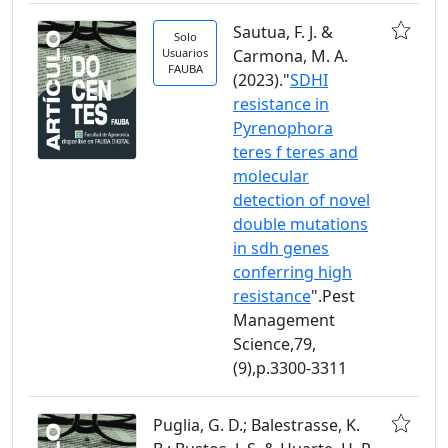
Sautua, F. J. &
Solo
Usuarios
Carmona, M. A.
FAUBA
(2023)."
SDHI
resistance in
Pyrenophora
teres f teres and
molecular
detection of novel
double mutations
in sdh genes
conferring high
resistance
".Pest
Management
Science,79,
(9),p.3300-3311
Puglia, G. D.; Balestrasse, K.