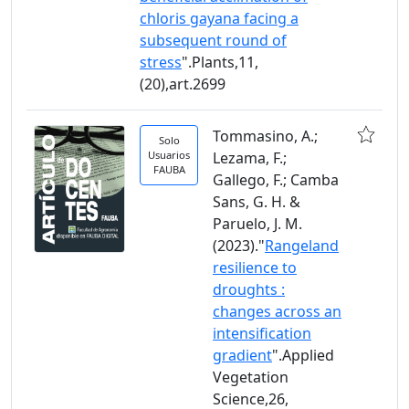
chloris gayana facing a
subsequent round of
stress
".Plants,11,
(20),art.2699
Tommasino, A.;
Solo
Usuarios
Lezama, F.;
FAUBA
Gallego, F.; Camba
Sans, G. H. &
Paruelo, J. M.
(2023)."
Rangeland
resilience to
droughts :
changes across an
intensification
gradient
".Applied
Vegetation
Science,26,