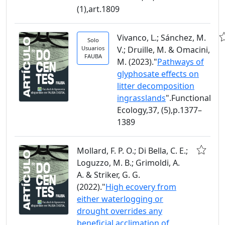
(1),art.1809
Vivanco, L.; Sánchez, M.
Solo
Usuarios
V.; Druille, M. & Omacini,
FAUBA
M. (2023)."
Pathways of
glyphosate effects on
litter decomposition
ingrasslands
".Functional
Ecology,37, (5),p.1377–
1389
Mollard, F. P. O.; Di Bella, C. E.;
Loguzzo, M. B.; Grimoldi, A.
A. & Striker, G. G.
(2022)."
High ecovery from
either waterlogging or
drought overrides any
beneficial acclimation of