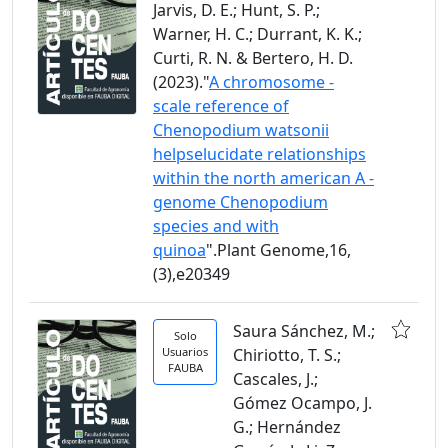
Jarvis, D. E.; Hunt, S. P.;
Warner, H. C.; Durrant, K. K.;
Curti, R. N. & Bertero, H. D.
(2023)."
A chromosome -
scale reference of
Chenopodium watsonii
helpselucidate relationships
within the north american A -
genome Chenopodium
species and with
quinoa
".Plant Genome,16,
(3),e20349
Saura Sánchez, M.;
Solo
Usuarios
Chiriotto, T. S.;
FAUBA
Cascales, J.;
Gómez Ocampo, J.
G.; Hernández