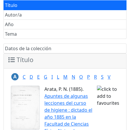
Título
Autor/a
Año
Tema
Datos de la colección
Título
A
C
D
E
G
I
L
M
N
O
P
R
S
V
Arata, P. N. (1885).
Apuntes de algunas
lecciones del curso
de higiene : dictado el
año 1885 en la
Facultad de Ciencias