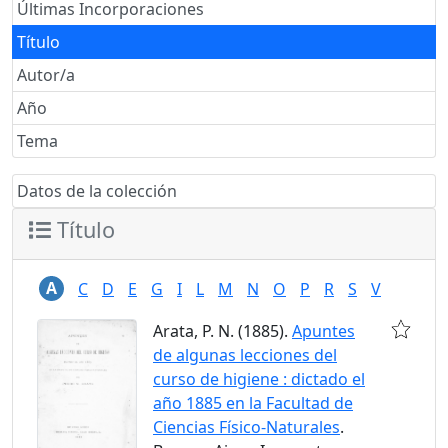
Últimas Incorporaciones
Título
Autor/a
Año
Tema
Datos de la colección
Título
A
C
D
E
G
I
L
M
N
O
P
R
S
V
Arata, P. N. (1885).
Apuntes
de algunas lecciones del
curso de higiene : dictado el
año 1885 en la Facultad de
Ciencias Físico-Naturales
.