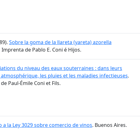
889).
Sobre la goma de la llareta (yareta) azorella
. Imprenta de Pablo E. Coni é Hijos.
iations du niveau des eaux souterraines : dans leurs
 atmosphérique, les pluies et les maladies infectieuses
.
de Paul-Émile Coni et Fils.
 a la Ley 3029 sobre comercio de vinos
. Buenos Aires.