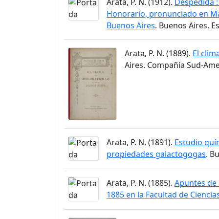
Arata, P. N. (1912).
Despedida :
Honorario, pronunciado en May
Buenos Aires
. Buenos Aires. E
Arata, P. N. (1889).
El clim
Aires. Compañía Sud-Amer
Arata, P. N. (1891).
Estudio quí
propiedades galactogogas
. B
Arata, P. N. (1885).
Apuntes de a
1885 en la Facultad de Ciencia