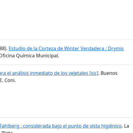
888).
Estudio de la Corteza de Winter Verdadera : Drymis
 Oficina Química Municipal.
ra el análisis inmediato de los vejetales [sic]
. Buenos
E. Coni.
Fahlberg : considerada bajo el punto de vista higiénico
. La
 Plata.