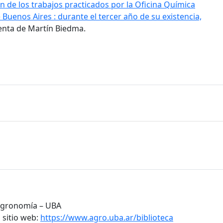
n de los trabajos practicados por la Oficina Química
 Buenos Aires : durante el tercer año de su existencia,
enta de Martín Biedma.
 Agronomía – UBA
 sitio web:
https://www.agro.uba.ar/biblioteca