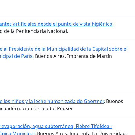
ntes artificiales desde el punto de vista higiénico
.
o de la Penitenciaría Nacional.
 al Presidente de la Municipalidad de la Capital sobre el
cipal de París
. Buenos Aires. Imprenta de Martín
de los niños y la leche humanizada de Gaertner
. Buenos
Encuadernación de Jacobo Peuser.
y evaporación, agua subterránea, Fiebre Tifoídea :
ímica Municipal
. Buenos Aires. Imprenta La Universidad,