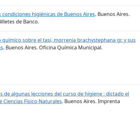
as condiciones higiénicas de Buenos Aires
. Buenos Aires.
lletes de Banco.
 químico sobre el tasi, morrenia brachystephana gr. y sus
as
. Buenos Aires. Oficina Química Municipal.
 de algunas lecciones del curso de higiene : dictado el
e Ciencias Físico-Naturales
. Buenos Aires. Imprenta