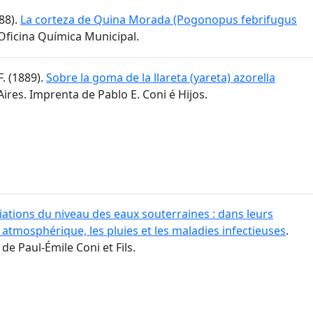
888).
La corteza de Quina Morada (Pogonopus febrifugus
 Oficina Química Municipal.
F. (1889).
Sobre la goma de la llareta (yareta) azorella
Aires. Imprenta de Pablo E. Coni é Hijos.
iations du niveau des eaux souterraines : dans leurs
 atmosphérique, les pluies et les maladies infectieuses
.
de Paul-Émile Coni et Fils.