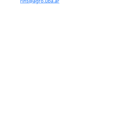
rins@agro.uba.ar