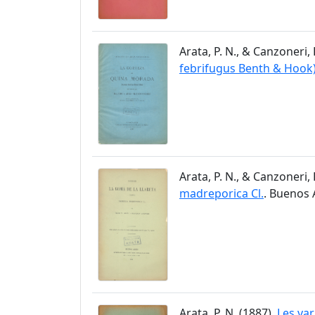
Arata, P. N., & Canzoneri, 
febrifugus Benth & Hook
Arata, P. N., & Canzoneri, 
madreporica Cl.
. Buenos 
Arata, P. N. (1887).
Les var