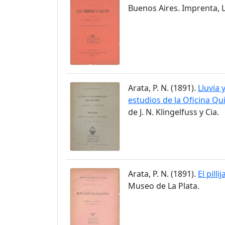
Buenos Aires. Imprenta, 
Arata, P. N. (1891).
Lluvia 
estudios de la Oficina Qu
de J. N. Klingelfuss y Cia.
Arata, P. N. (1891).
El pilli
Museo de La Plata.