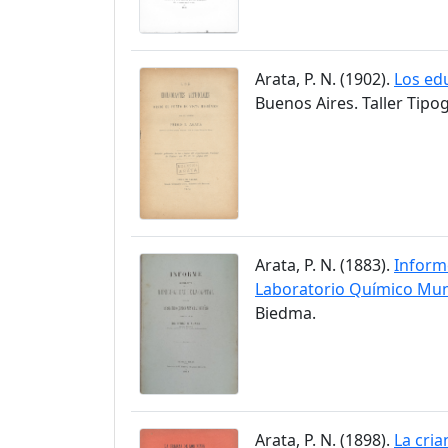
Arata, P. N. (1902).
Los edu
Buenos Aires. Taller Tipog
Arata, P. N. (1883).
Informe
Laboratorio Químico Muni
Biedma.
Arata, P. N. (1898).
La cria