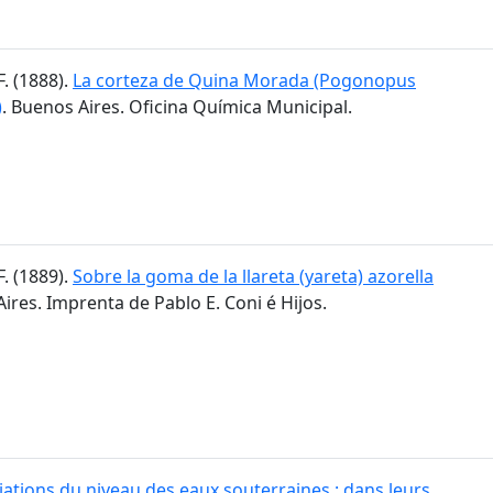
F. (1888).
La corteza de Quina Morada (Pogonopus
)
. Buenos Aires. Oficina Química Municipal.
F. (1889).
Sobre la goma de la llareta (yareta) azorella
Aires. Imprenta de Pablo E. Coni é Hijos.
iations du niveau des eaux souterraines : dans leurs