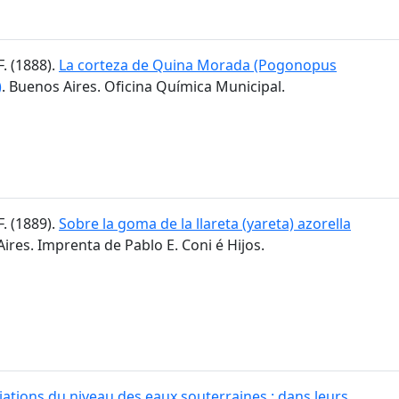
F. (1888).
La corteza de Quina Morada (Pogonopus
)
. Buenos Aires. Oficina Química Municipal.
F. (1889).
Sobre la goma de la llareta (yareta) azorella
Aires. Imprenta de Pablo E. Coni é Hijos.
iations du niveau des eaux souterraines : dans leurs