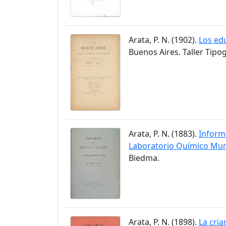
Arata, P. N. (1902).
Los edu
Buenos Aires. Taller Tipog
Arata, P. N. (1883).
Informe
Laboratorio Químico Muni
Biedma.
Arata, P. N. (1898).
La cria