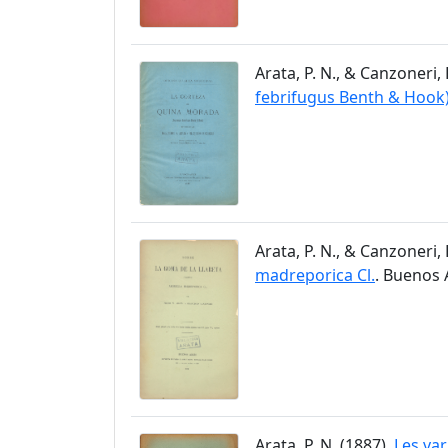
Arata, P. N., & Canzoneri, 
febrifugus Benth & Hook
Arata, P. N., & Canzoneri, 
madreporica Cl.
. Buenos 
Arata, P. N. (1887).
Les var