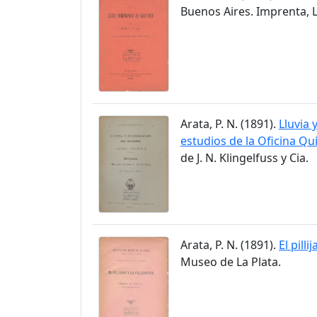
Buenos Aires. Imprenta, 
Arata, P. N. (1891).
Lluvia 
estudios de la Oficina Qu
de J. N. Klingelfuss y Cia.
Arata, P. N. (1891).
El pilli
Museo de La Plata.