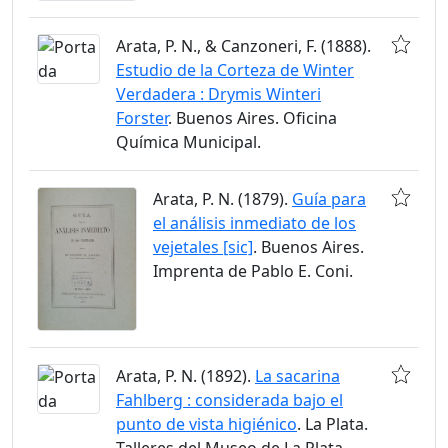
Arata, P. N., & Canzoneri, F. (1888).
Estudio de la Corteza de Winter
Verdadera : Drymis Winteri
Forster
. Buenos Aires. Oficina
Química Municipal.
Arata, P. N. (1879).
Guía para
el análisis inmediato de los
vejetales [sic]
. Buenos Aires.
Imprenta de Pablo E. Coni.
Arata, P. N. (1892).
La sacarina
Fahlberg : considerada bajo el
punto de vista higiénico
. La Plata.
Talleres del Museo de La Plata.