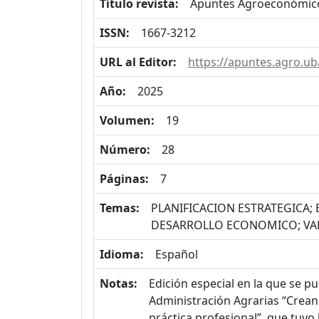
Título revista:
Apuntes Agroeconómic
ISSN:
1667-3212
URL al Editor:
https://apuntes.agro.ub
Año:
2025
Volumen:
19
Número:
28
Páginas:
7
Temas:
PLANIFICACION ESTRATEGICA
DESARROLLO ECONOMICO; V
Idioma:
Español
Notas:
Edición especial en la que se p
Administración Agrarias “Creand
práctica profesional”, que tuvo