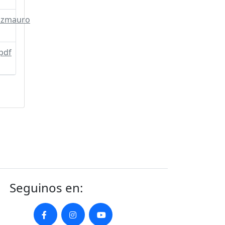
razmauro
pdf
Seguinos en: