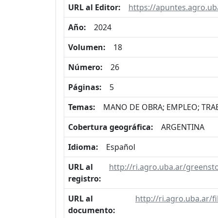
URL al Editor:
https://apuntes.agro.ub
Año:
2024
Volumen:
18
Número:
26
Páginas:
5
Temas:
MANO DE OBRA; EMPLEO; TRA
Cobertura geográfica:
ARGENTINA
Idioma:
Español
URL al
http://ri.agro.uba.ar/green
registro:
URL al
http://ri.agro.uba.ar
documento: