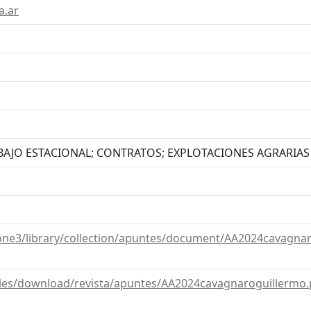
a.ar
BAJO ESTACIONAL; CONTRATOS; EXPLOTACIONES AGRARIAS
stone3/library/collection/apuntes/document/AA2024cavagna
/files/download/revista/apuntes/AA2024cavagnaroguillermo.