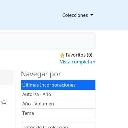
Colecciones
Favoritos
(0)
splegable
Vista completa »
Navegar por
Últimas Incorporaciones
Autor/a - Año
Año - Volumen
Tema
Datos de la colección