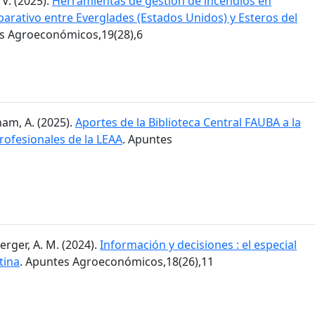
 V. (2025).
Herramientas de gestión de incendios en
arativo entre Everglades (Estados Unidos) y Esteros del
es Agroeconómicos,19(28),6
am, A. (2025).
Aportes de la Biblioteca Central FAUBA a la
rofesionales de la LEAA
. Apuntes
erger, A. M. (2024).
Información y decisiones : el especial
tina
. Apuntes Agroeconómicos,18(26),11