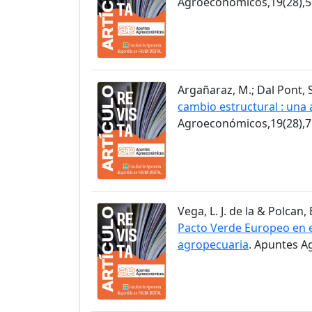
Agroeconómicos,19(28),5
Argañaraz, M.; Dal Pont, S
cambio estructural : una 
Agroeconómicos,19(28),7
Vega, L. J. de la & Polcan, 
Pacto Verde Europeo en el
agropecuaria
. Apuntes A