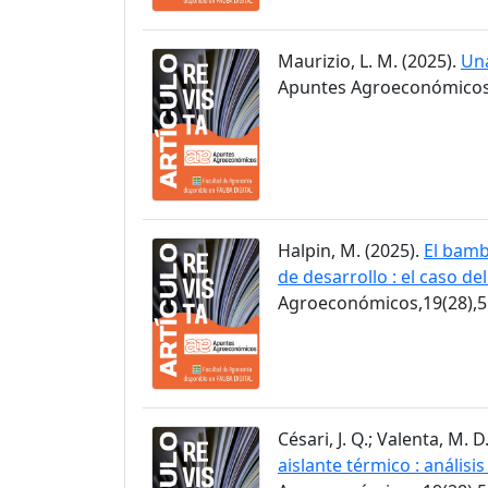
Maurizio, L. M. (2025).
Una
Apuntes Agroeconómicos,
Halpin, M. (2025).
El bamb
de desarrollo : el caso de
Agroeconómicos,19(28),5
Césari, J. Q.; Valenta, M. D
aislante térmico : anális