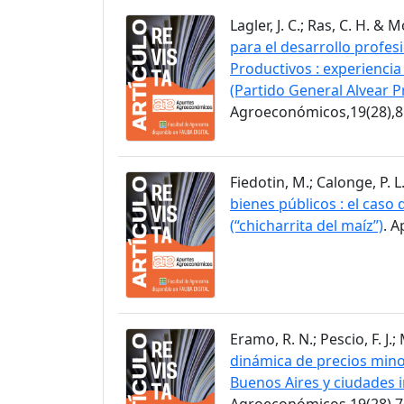
Lagler, J. C.; Ras, C. H. & 
para el desarrollo profes
Productivos : experiencia
(Partido General Alvear P
Agroeconómicos,19(28),8
Fiedotin, M.; Calonge, P. L
bienes públicos : el caso
(“chicharrita del maíz”)
. 
Eramo, R. N.; Pescio, F. J.
dinámica de precios minor
Buenos Aires y ciudades 
Agroeconómicos,19(28),7