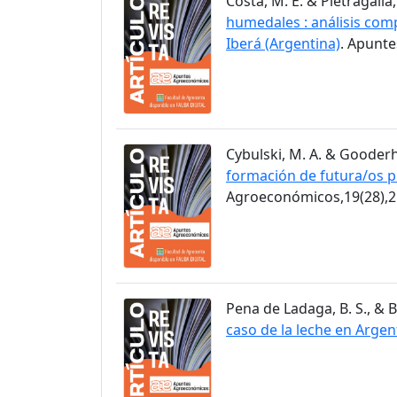
Costa, M. E. & Pietragalla,
humedales : análisis comp
Iberá (Argentina)
. Apunt
Cybulski, M. A. & Gooderh
formación de futura/os p
Agroeconómicos,19(28),2
Pena de Ladaga, B. S., & B
caso de la leche en Argen