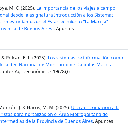
Moya, M. C. (2025).
La importancia de los viajes a campo
ional desde la asignatura Introducción a los Sistemas
 con estudiantes en el Establecimiento “La Maruja”
rovincia de Buenos Aires)
. Apuntes
. & Polcan, E. L. (2025).
Los sistemas de información como
 de la Red Nacional de Monitoreo de Dalbulus Maidis
Apuntes Agroeconómicos,19(28),6
; Monzón, J. & Harris, M. M. (2025).
Una aproximación a la
istas para hortalizas en el Área Metropolitana de
intermedias de la Provincia de Buenos Aires
. Apuntes