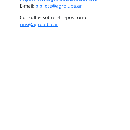
E-mail:
bibliote@agro.uba.ar
Consultas sobre el repositorio:
rins@agro.uba.ar