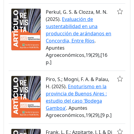
Perkul, G. S. & Clozza, M. N.
(2025).
Evaluación de
sustentabilidad en una
producción de arándanos en
Concordia, Entre Ríos
.
Apuntes
Agroeconómicos,19(29),[16
p.]
Piro, S.; Mogni, F. A. & Palau,
H. (2025).
Enoturismo en la
provincia de Buenos Aires :
estudio del caso ‘Bodega
Gamboa’
. Apuntes
Agroeconómicos,19(29),[9 p.]
Frank, L. E.; Azpitarte, J. I. & Di