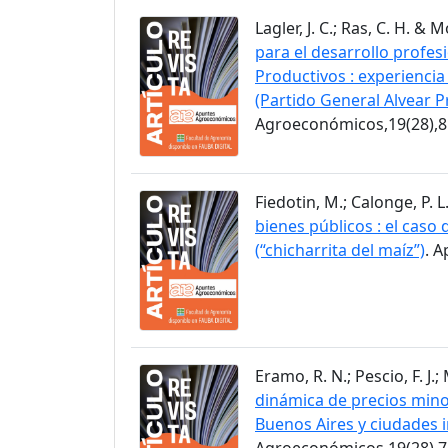
Lagler, J. C.; Ras, C. H. & 
para el desarrollo profes
Productivos : experiencia
(Partido General Alvear P
Agroeconómicos,19(28),8
Fiedotin, M.; Calonge, P. L
bienes públicos : el caso
(“chicharrita del maíz”)
. 
Eramo, R. N.; Pescio, F. J.
dinámica de precios minor
Buenos Aires y ciudades 
Agroeconómicos,19(28),7