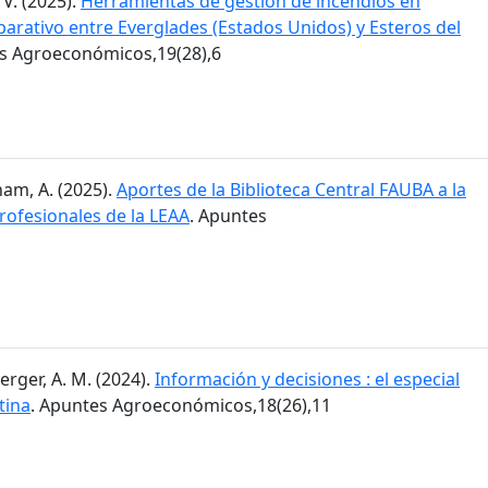
 V. (2025).
Herramientas de gestión de incendios en
arativo entre Everglades (Estados Unidos) y Esteros del
es Agroeconómicos,19(28),6
am, A. (2025).
Aportes de la Biblioteca Central FAUBA a la
rofesionales de la LEAA
. Apuntes
erger, A. M. (2024).
Información y decisiones : el especial
tina
. Apuntes Agroeconómicos,18(26),11