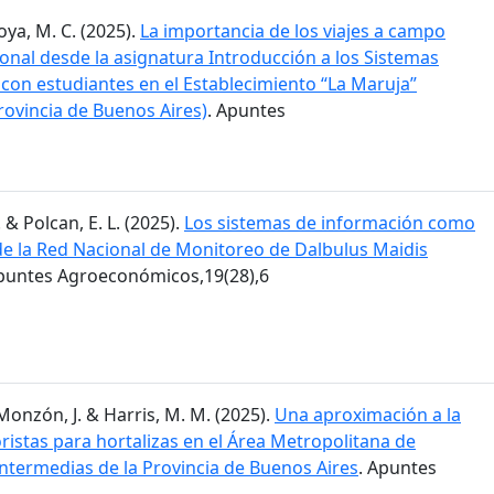
Moya, M. C. (2025).
La importancia de los viajes a campo
ional desde la asignatura Introducción a los Sistemas
 con estudiantes en el Establecimiento “La Maruja”
rovincia de Buenos Aires)
. Apuntes
. & Polcan, E. L. (2025).
Los sistemas de información como
 de la Red Nacional de Monitoreo de Dalbulus Maidis
Apuntes Agroeconómicos,19(28),6
; Monzón, J. & Harris, M. M. (2025).
Una aproximación a la
istas para hortalizas en el Área Metropolitana de
intermedias de la Provincia de Buenos Aires
. Apuntes