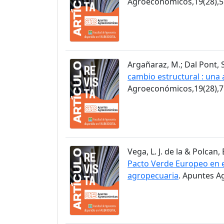
Agroeconómicos,19(28),5
Argañaraz, M.; Dal Pont, S
cambio estructural : una 
Agroeconómicos,19(28),7
Vega, L. J. de la & Polcan, 
Pacto Verde Europeo en el
agropecuaria
. Apuntes A