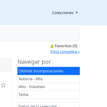
Colecciones
Favoritos
(0)
splegable
Vista completa »
Navegar por
Últimas Incorporaciones
Autor/a - Año
Año - Volumen
Tema
Datos de la colección