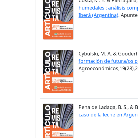
Costa, M. E. & Pietragalla,
humedales : análisis comp
Iberá (Argentina)
. Apunt
Cybulski, M. A. & Gooderh
formación de futura/os p
Agroeconómicos,19(28),2
Pena de Ladaga, B. S., & B
caso de la leche en Argen