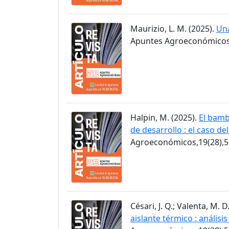
Maurizio, L. M. (2025).
Una
Apuntes Agroeconómicos,
Halpin, M. (2025).
El bamb
de desarrollo : el caso de
Agroeconómicos,19(28),5
Césari, J. Q.; Valenta, M. D
aislante térmico : anális