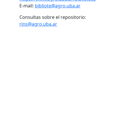
E-mail:
bibliote@agro.uba.ar
Consultas sobre el repositorio:
rins@agro.uba.ar