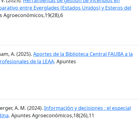
 V. (2025).
Herramientas de gestión de incendios en
arativo entre Everglades (Estados Unidos) y Esteros del
es Agroeconómicos,19(28),6
am, A. (2025).
Aportes de la Biblioteca Central FAUBA a la
rofesionales de la LEAA
. Apuntes
erger, A. M. (2024).
Información y decisiones : el especial
tina
. Apuntes Agroeconómicos,18(26),11