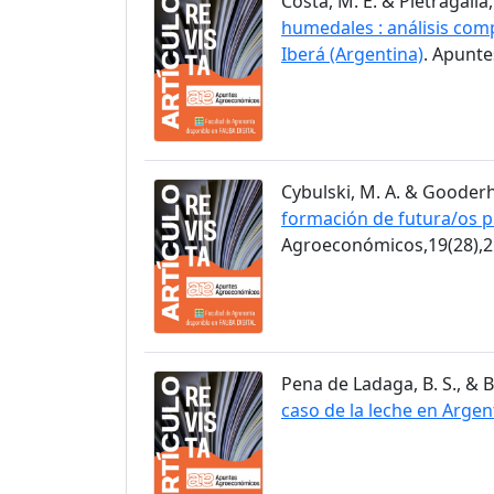
Costa, M. E. & Pietragalla,
humedales : análisis comp
Iberá (Argentina)
. Apunt
Cybulski, M. A. & Gooderh
formación de futura/os p
Agroeconómicos,19(28),2
Pena de Ladaga, B. S., & B
caso de la leche en Argen