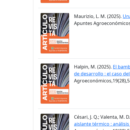
Maurizio, L. M. (2025).
Una
Apuntes Agroeconómicos,
Halpin, M. (2025).
El bamb
de desarrollo : el caso de
Agroeconómicos,19(28),5
Césari, J. Q.; Valenta, M. D
aislante térmico : anális