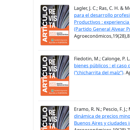
Lagler, J. C.; Ras, C. H. & 
para el desarrollo profes
Productivos : experiencia
(Partido General Alvear P
Agroeconómicos,19(28),8
Fiedotin, M.; Calonge, P. L
bienes públicos : el caso
(“chicharrita del maíz”)
. 
Eramo, R. N.; Pescio, F. J.
dinámica de precios minor
Buenos Aires y ciudades 
Agroeconómicos,19(28),7