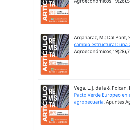
Agroeconómicos,19(28),5
Argañaraz, M.; Dal Pont, S
cambio estructural : una 
Agroeconómicos,19(28),7
Vega, L. J. de la & Polcan, 
Pacto Verde Europeo en el
agropecuaria
. Apuntes A