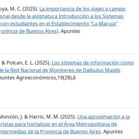
Moya, M. C. (2025).
La importancia de los viajes a campo
ional desde la asignatura Introducción a los Sistemas
 con estudiantes en el Establecimiento “La Maruja”
rovincia de Buenos Aires)
. Apuntes
. & Polcan, E. L. (2025).
Los sistemas de información como
 de la Red Nacional de Monitoreo de Dalbulus Maidis
Apuntes Agroeconómicos,19(28),6
; Monzón, J. & Harris, M. M. (2025).
Una aproximación a la
istas para hortalizas en el Área Metropolitana de
intermedias de la Provincia de Buenos Aires
. Apuntes