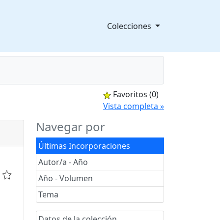
Colecciones
Favoritos
(0)
splegable
Vista completa »
Navegar por
Últimas Incorporaciones
Autor/a - Año
Año - Volumen
Tema
Datos de la colección