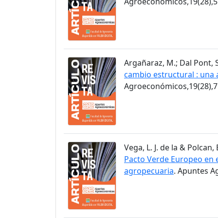
Agroeconómicos,19(28),5
Argañaraz, M.; Dal Pont, S
cambio estructural : una 
Agroeconómicos,19(28),7
Vega, L. J. de la & Polcan, 
Pacto Verde Europeo en el
agropecuaria
. Apuntes A