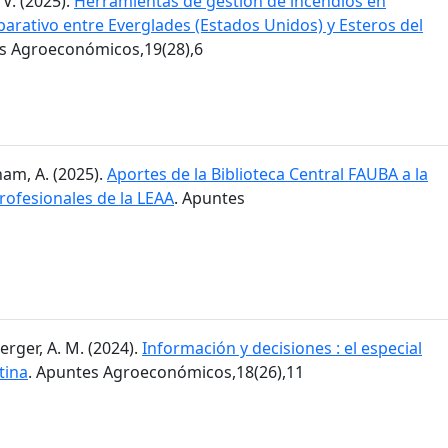
 V. (2025).
Herramientas de gestión de incendios en
arativo entre Everglades (Estados Unidos) y Esteros del
es Agroeconómicos,19(28),6
am, A. (2025).
Aportes de la Biblioteca Central FAUBA a la
rofesionales de la LEAA
. Apuntes
erger, A. M. (2024).
Información y decisiones : el especial
tina
. Apuntes Agroeconómicos,18(26),11