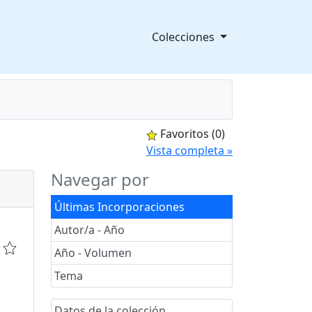
Colecciones
Favoritos
(0)
splegable
Vista completa »
Navegar por
Últimas Incorporaciones
Autor/a - Año
Año - Volumen
Tema
Datos de la colección