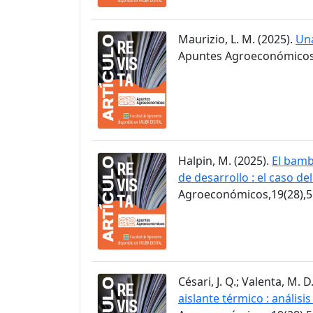
Maurizio, L. M. (2025).
Una
Apuntes Agroeconómicos,
Halpin, M. (2025).
El bamb
de desarrollo : el caso de
Agroeconómicos,19(28),5
Césari, J. Q.; Valenta, M. D
aislante térmico : anális